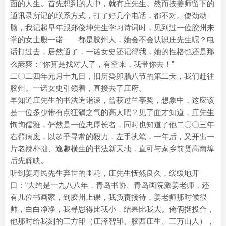
面的人生。首先想到的人中，就有庄先生。然而按姜师留下的
通讯录所记的联系方式，打了好几个电话，都不对。使劲动
脑，我记起早年跟郑俊坤先生学习诗词时，见到过一位胶州来
学的女士殷一诺——都是胶州人，她会不会认识庄先生呢？电
话打过去，居然通了，一诺女史还记得我，她的性格也还是那
么豪爽：“你算是找对人了，有空来，我带你去！”
二〇二四年元月十九日，旧历癸卯腊八节的第二天，我们赶往
胶州。一诺女史引领着，直接去了庄府。
早知道庄先生的书法造诣深，曾获过兰亭奖，想象中，这应该
是一位多少带有点狂狷之气的高人吧？见了面才知道，庄先生
恂恂儒雅，俨然是一位忠厚长者，同时也知道了他二〇〇三年
右臂病废，以超乎寻常的毅力，左手执笔，一年后，又开出一
片老辣朴拙、逸趣横生的书法新天地，直可与家乡前贤高南埠
后先辉映。
听到姜寿民先生弃世的噩耗，庄先生怃然良久，缓缓地开
口：“大约是一九八八年，青岛书协、青岛画院派姜老师，还
有几位书画家，到胶州上课，我负责接待，姜老师那时候很
帅，白白净净，我寻思得比我小，结果比我大。俺俩挺投合，
他那时给我刻的三方印（庄泽智印、胶西庄生、三万山人），