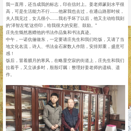
我一直用，还当成我的标志，印在信封上。姜老师篆刻水平很
高，可是生活能力不行……他家我也去过，在通山路那时候，
夫人我见过，女儿很小……我右手坏了以后，他又主动给我刻
的‘泽智左笔’这些印，给我很大的安慰、鼓励。”
庄先生慨然惠赠他的书法作品集和书法真迹。
中午，一诺伉俪做东，一定要请庄先生和我们吃饭，又请了当
地文化名流，诗人、书法金石家数人作陪，安排郑重，盛意可
感！
饭后，冒着腊月的寒风，在略显空寂的街道上，庄先生和我们
拉着手，又立谈多时，殷殷叮嘱：整理好姜老师的遗稿、遗
作。