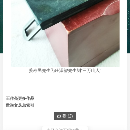
姜寿民先生为庄泽智先生刻“三万山人”
王作亮更多作品
世说文丛总索引
赞 (
2
)