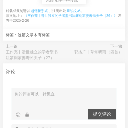
未经允许不得转载：
转载或复制请以
超链接形式
并注明出处
世说文丛
。
原文地址：
《王作亮丨遗世独立的学者型书法篆刻家姜寿民夫子（26）》
发
布于2025-2-26
标签：这篇文章木有标签
上一篇
下一篇
王作亮丨遗世独立的学者型书
郭杰广丨草堂听雨（四首）
法篆刻家姜寿民夫子（27）
评论
提交评论