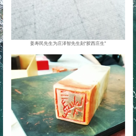
姜寿民先生为庄泽智先生刻“胶西庄生”