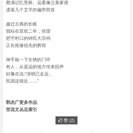
爬满记忆苔藓。远看像泛黄家谱
遗落几个文字的偏旁部首
越过古典的长岐
我站在宣统二年，张望
把守村口的钟氏大宗祠
正在抢修祖先的辉煌
伸手敲一下生锈的门环
有人，从遥远的地方传来回声
好像在说:“清朝已走远，
民国还很近……”
郭杰广更多作品
世说文丛总索引
赞 (
2
)