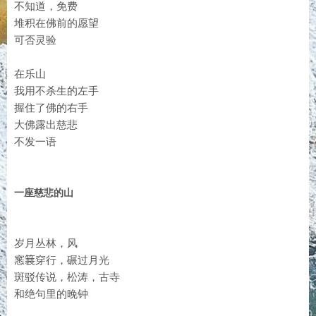
不知道，免费
堆积在佛前的愿望
可否灵验
在乐山
我用不杀生的左手
握住了佛的右手
大佛露出慈悲
不发一语
一座慈悲的山
岁月丛林，风
窸𫞽穿行，碾过月光
斑驳传说，松涛，古寺
和绝句里的晚钟