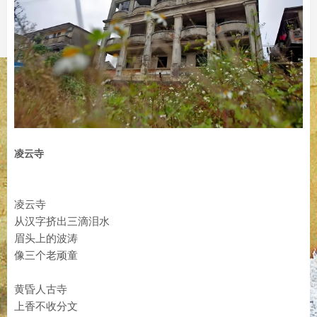
凌云寺
凌云寺
从汉字挤出三滴泪水
眉头上的波涛
像三个老顽童
黄昏人古寺
上香不收分文