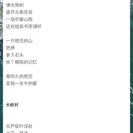
佛光堆积
盛开古典笑容
一场空蒙山雨
还在线装书里诵经
一片慈悲的山
把禅
参入石头
枝丫横陈的记忆
最恒久的慈悲
是我一生中的暖
长岐村
在芦荻叶深处