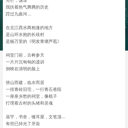
光芒，荡漾
我扶着热气腾腾的历史
蹚过九曲河…
在北江西水两相逢的地方
是山环水抱的长歧村
是杨万里的《明发青塘芦苞》
祠堂门前，古树参天
一片片沉甸甸的遗训
倒映在清明的脸上
傍山而建，临水而居
一排青砖旧宅，一行青石巷陌
一座座乡愁的祠堂，像梳子
打理着古村的头绪和灵魂
庙宇，书舍，镬耳屋，文笔顶…
有些已掉光了牙齿