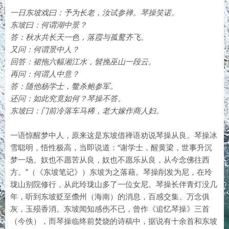
一日东坡戏曰：予为长老，汝试参禅。琴操笑诺。
东坡曰：何谓湖中景？
答：秋水共长天一色，落霞与孤鹜齐飞。
又问：何谓景中人？
回答：裙拖六幅湘江水，髫挽巫山一段云。
再问：何谓人中意？
答：随他杨学士，鳖杀鲍参军。
还问：如此究竟如何？琴操不答。
东坡曰：门前冷落车马稀，老大嫁作商人妇。
一语惊醒梦中人，原来这是东坡借禅语劝说琴操从良。琴操冰
雪聪明，悟性极高，当即说道：“谢学士，醒黄梁，世事升沉
梦一场。奴也不愿苦从良，奴也不愿乐从良，从今念佛往西
方。”（《东坡笔记》）东坡为之落藉。琴操削发为尼，在玲
珑山别院修行，从此玲珑山多了一位女尼。琴操长伴青灯没几
年，听到东坡贬至儋州（海南）的消息，百感交集、万念俱
灰，玉殒香消。东坡闻知感伤不已，曾作《追忆琴操》三首
（今佚），而琴操临终前焚烧的诗稿中，据说有十余首和东坡