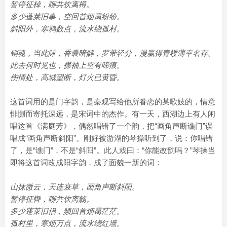
暂停征棹，聊共饮离樽。
多少蓬莱旧事，空回首烟霭纷纷。
斜阳外，寒鸦数点，流水绕孤村。
销魂，当此际，香囊暗解，罗带轻分，漫赢得青楼薄幸名存。
此去何时见也，襟袖上空有啼痕。
伤情处，高城望断，灯火已黄昏。
这首词用的是门字韵，是秦观写给他所眷恋的某歌妓的，情意
悱恻而寄托深远，是宋词中的杰作。有一天，西湖边上有人闲
唱这首《满庭芳》，偶然唱错了一个韵，把“画角声断谯门”误
唱成“画角声断斜阳”。刚好被游湖的琴操听到了，说：你唱错
了，是“谯门”，不是“斜阳”。此人戏曰：“你能改韵吗？”琴操当
即将这首词改成阳字韵，成了面貌一新的词：
山抹微云，天连衰草，画角声断斜阳。
暂停征辔，聊共饮离觞。
多少蓬莱旧侣，频回首烟霭茫茫。
孤村里，寒烟万点，流水绕红墙。