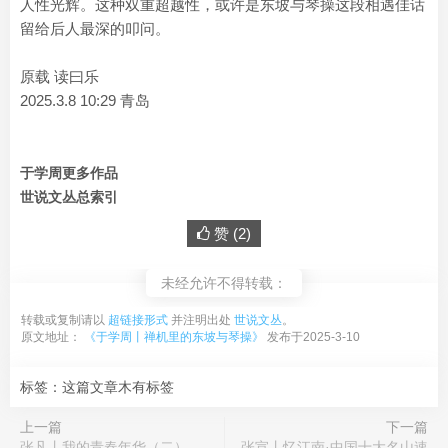
人性光辉。这种双重超越性，或许是东坡与琴操这段相遇佳话
留给后人最深的叩问。
原载 读曰乐
2025.3.8 10:29 青岛
于学周更多作品
世说文丛总索引
赞 (
2
)
未经允许不得转载：
转载或复制请以
超链接形式
并注明出处
世说文丛
。
原文地址：
《于学周丨禅机里的东坡与琴操》
发布于2025-3-10
标签：这篇文章木有标签
上一篇
下一篇
张凡丨我的青春年华（二）
张宣丨忆江南·中国十大名山速