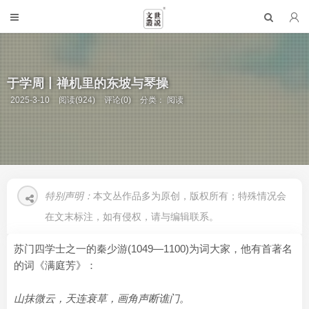
于学周丨禅机里的东坡与琴操
2025-3-10
阅读(924)
评论(0)
分类：
阅读
特别声明：
本文丛作品多为原创，版权所有；特殊情况会
在文末标注，如有侵权，请与编辑联系。
苏门四学士之一的秦少游(1049—1100)为词大家，他有首著名
的词《满庭芳》：
山抹微云，天连衰草，画角声断谯门。