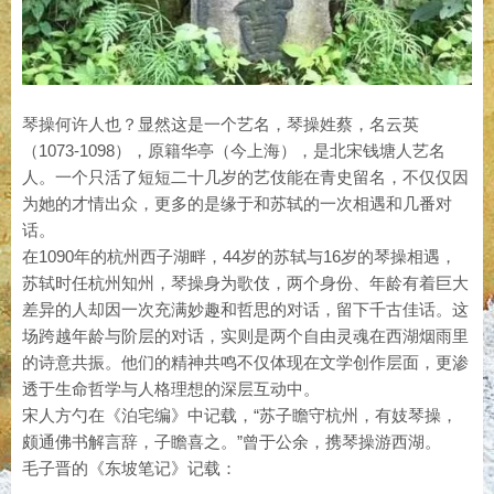
琴操何许人也？显然这是一个艺名，琴操姓蔡，名云英
（1073-1098），原籍华亭（今上海），是北宋钱塘人艺名
人。一个只活了短短二十几岁的艺伎能在青史留名，不仅仅因
为她的才情出众，更多的是缘于和苏轼的一次相遇和几番对
话。
在1090年的杭州西子湖畔，44岁的苏轼与16岁的琴操相遇，
苏轼时任杭州知州，琴操身为歌伎，两个身份、年龄有着巨大
差异的人却因一次充满妙趣和哲思的对话，留下千古佳话。这
场跨越年龄与阶层的对话，实则是两个自由灵魂在西湖烟雨里
的诗意共振。他们的精神共鸣不仅体现在文学创作层面，更渗
透于生命哲学与人格理想的深层互动中。
宋人方勺在《泊宅编》中记载，“苏子瞻守杭州，有妓琴操，
颇通佛书解言辞，子瞻喜之。”曾于公余，携琴操游西湖。
毛子晋的《东坡笔记》记载：