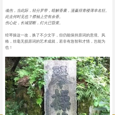
魂伤，当此际，轻分罗带，暗解香囊，漫赢得青楼薄幸名狂。
此去何时见也？襟袖上空有余香。
伤心处，长城望断，灯火已昏黄。
经琴操这一改，换了不少文字，但仍能保持原词的意境、风
格，丝毫无损原词的艺术成就，若非有急智和才情，岂能为
也！