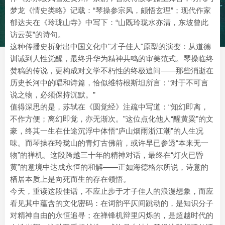
梦龙《情史类略》记载：“琴操参宗风，颇悟玄理”；现代作家
郁达夫在《玲珑山寺》中写下：“山既玲珑水亦清，东坡曾此
访云英”的诗句。
这种传播史折射出中国文化中"才子佳人"原型的演变：从道德
训诫到人性觉醒，最终升华为精神共鸣的审美范式。琴操临终
焚稿的传说，更构成对文学不朽性的终极追问——那些消逝在
历史长河中的唱和诗篇，恰似维特根斯坦所言：“对于不可言
说之物，必须保持沉默。”
值得深思的是，苏轼在《圆觉经》注疏中写道：“知幻即离，
不作方便；离幻即觉，亦无渐次。”这位点化他人“醒黄粱”的文
豪，终其一生在仕途沉浮中体悟“庐山烟雨浙江潮”的人生况
味。而琴操在玲珑山的青灯古佛前，或许早已参透“本来无一
物”的禅机。这段跨越三十年的精神对话，最终在“灯火已昏
黄”的意境中达成永恒的和解——正如海德格尔所说，诗意的
栖居本质上是向死而生的存在领悟。
今天，重读这段佳话，不应止步于才子佳人的浪漫想象，而应
看见其中蕴含的文化密码：在词韵平仄间跳动的，是知识分子
对精神自由的永恒追寻；在禅锋机辩里闪烁的，是超越时代的