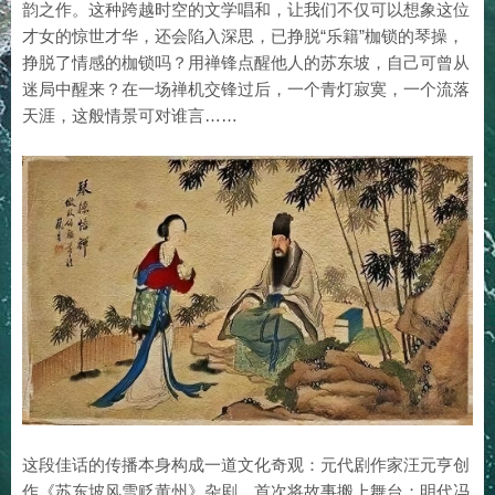
韵之作。这种跨越时空的文学唱和，让我们不仅可以想象这位
才女的惊世才华，还会陷入深思，已挣脱“乐籍”枷锁的琴操，
挣脱了情感的枷锁吗？用禅锋点醒他人的苏东坡，自己可曾从
迷局中醒来？在一场禅机交锋过后，一个青灯寂寞，一个流落
天涯，这般情景可对谁言……
这段佳话的传播本身构成一道文化奇观：元代剧作家汪元亨创
作《苏东坡风雪贬黄州》杂剧，首次将故事搬上舞台；明代冯