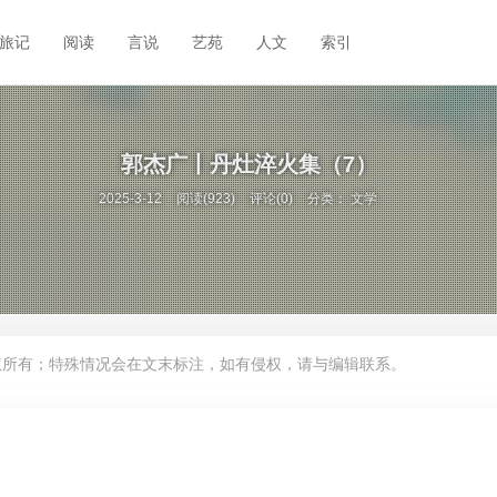
旅记
阅读
言说
艺苑
人文
索引
郭杰广丨丹灶淬火集（7）
2025-3-12
阅读(923)
评论(0)
分类：
文学
权所有；特殊情况会在文末标注，如有侵权，请与编辑联系。