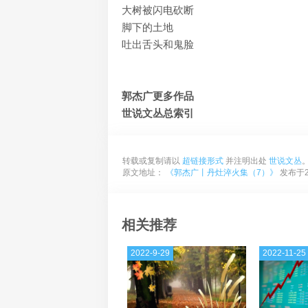
大树被闪电砍断
脚下的土地
吐出舌头和鬼脸
郭杰广更多作品
世说文丛总索引
转载或复制请以
超链接形式
并注明出处
世说文丛
原文地址：
《郭杰广丨丹灶淬火集（7）》
发布于20
相关推荐
2022-9-29
2022-11-25