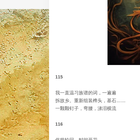
115
我一直温习族谱的词，一遍遍
拆故乡。重新组装榫头，基石……
一颗颗钉子，弯腰，涕泪横流
116
俗世轮回，时间开花