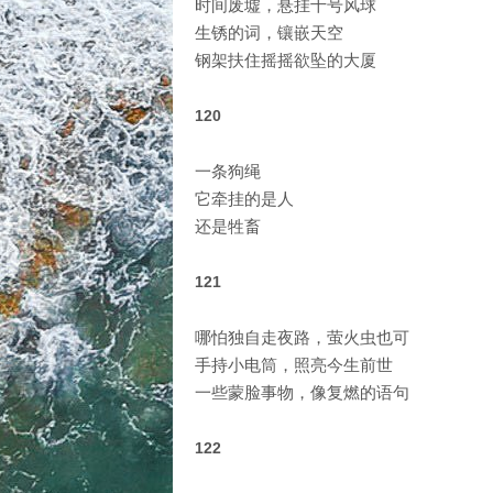
时间废墟，悬挂十号风球
生锈的词，镶嵌天空
钢架扶住摇摇欲坠的大厦
120
一条狗绳
它牵挂的是人
还是牲畜
121
哪怕独自走夜路，萤火虫也可
手持小电筒，照亮今生前世
一些蒙脸事物，像复燃的语句
122