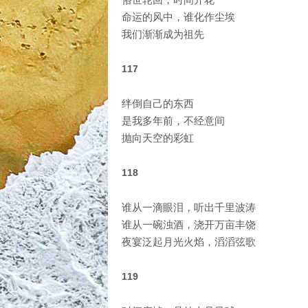
命运的风中，谁化作尘埃
我们渐渐成为祖先
117
绊倒自己的东西
是我多年前，不经意间
抛向天空的彩虹
118
谁从一滴眼泪，听出千里波涛
谁从一碗浊酒，浇开万亩丰饶
夜宴泛起月光火焰，滔滔弦歌
119