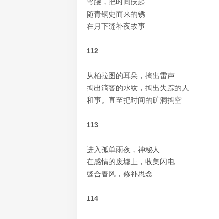
弯腰，把时间扶起
随青铜史而来的锈
在月下缝补夜故事
112
从柏拉图的耳朵，掏出雷声
掏出滴答的水纹，掏出失踪的人
和事。直至把时间的矿洞掏空
113
进入孤单雨夜，神秘人
在感情的废墟上，收集闪电
缝合春风，修补思念
114