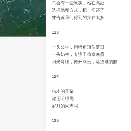
总会有一些果实，站在高处
选择隐秘方式，把一切还了
并告诉我们得到的实在太多
123
一头公牛，用犄角顶住落日
一头奶牛，专注于啃食晚霞
阳光弯腰，摊开浮云，遮望谁的眼
124
枯木的耳朵
你还听得见
岁月的风声吗
125