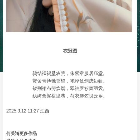
衣冠图
鹑结裋褐垦农荒，朱紫章服居庙堂。
黉舍青衿驰誉望，袍泽仗剑戍边疆。
钗荆裙布劳炊馔，翠袖罗衫舞羽裳。
纨绔膏粱横里巷，荷衣箬笠隐云乡。
2025.3.12 11:27 江西
何美鸿更多作品