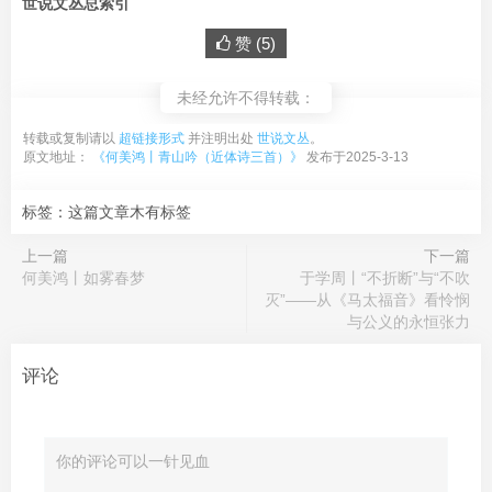
世说文丛总索引
赞 (
5
)
未经允许不得转载：
转载或复制请以
超链接形式
并注明出处
世说文丛
。
原文地址：
《何美鸿丨青山吟（近体诗三首）》
发布于2025-3-13
标签：这篇文章木有标签
上一篇
下一篇
何美鸿丨如雾春梦
于学周丨“不折断”与“不吹
灭”——从《马太福音》看怜悯
与公义的永恒张力
评论