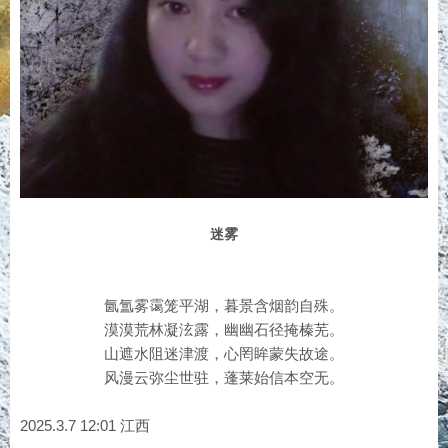
迷雾
氤氲雾霭笼平湖，暮景含烟韵自殊。
漠漠荒林凝泫露，幽幽石径掩榛芜。
山遮水阻迷津渡，心罔眸蒙失故途。
风漫云弥尘世驻，蓬莱始信本空无。
2025.3.7 12:01 江西