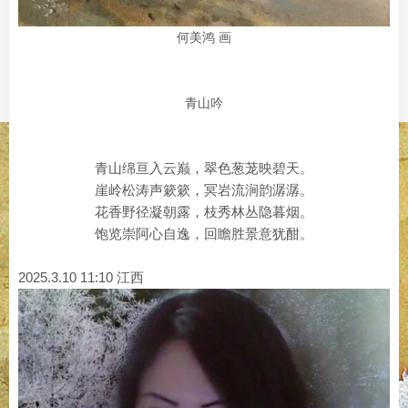
何美鸿 画
青山吟
青山绵亘入云巅，翠色葱茏映碧天。
崖岭松涛声簌簌，冥岩流涧韵潺潺。
花香野径凝朝露，枝秀林丛隐暮烟。
饱览崇阿心自逸，回瞻胜景意犹酣。
2025.3.10 11:10 江西