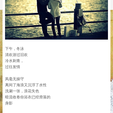
下午，冬泳
清欢游过旧欢
冷水刺青，
过往发情
凤毫无操守
离间了海浪又沉浮了水性
洗涮一张，浪花失色
暗流收卷你浴衣已经滑落的
身影