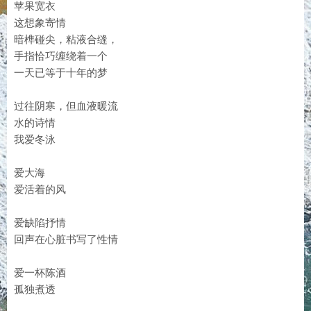
苹果宽衣
这想象寄情
暗榫碰尖，粘液合缝，
手指恰巧缠绕着一个
一天已等于十年的梦
过往阴寒，但血液暖流
水的诗情
我爱冬泳
爱大海
爱活着的风
爱缺陷抒情
回声在心脏书写了性情
爱一杯陈酒
孤独煮透