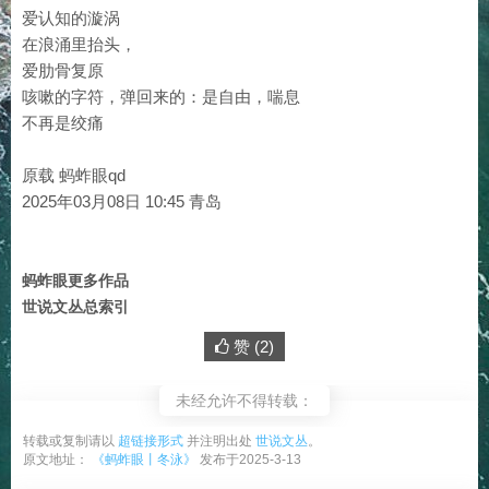
爱认知的漩涡
在浪涌里抬头，
爱肋骨复原
咳嗽的字符，弹回来的：是自由，喘息
不再是绞痛
原载 蚂蚱眼qd
2025年03月08日 10:45 青岛
蚂蚱眼更多作品
世说文丛总索引
赞 (
2
)
未经允许不得转载：
转载或复制请以
超链接形式
并注明出处
世说文丛
。
原文地址：
《蚂蚱眼丨冬泳》
发布于2025-3-13