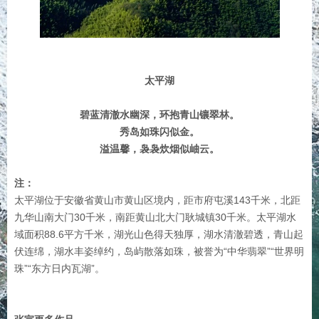
太平湖
碧蓝清澈水幽深，环抱青山镶翠林。
秀岛如珠闪似金。
溢温馨，袅袅炊烟似岫云。
注：
太平湖位于安徽省黄山市黄山区境内，距市府屯溪143千米，北距
九华山南大门30千米，南距黄山北大门耿城镇30千米。太平湖水
域面积88.6平方千米，湖光山色得天独厚，湖水清澈碧透，青山起
伏连绵，湖水丰姿绰约，岛屿散落如珠，被誉为“中华翡翠”“世界明
珠”“东方日内瓦湖”。