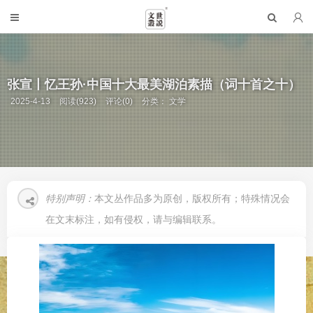
张宣丨忆王孙·中国十大最美湖泊素描（词十首之十）
2025-4-13
阅读(923)
评论(0)
分类：
文学
特别声明：
本文丛作品多为原创，版权所有；特殊情况会
在文末标注，如有侵权，请与编辑联系。