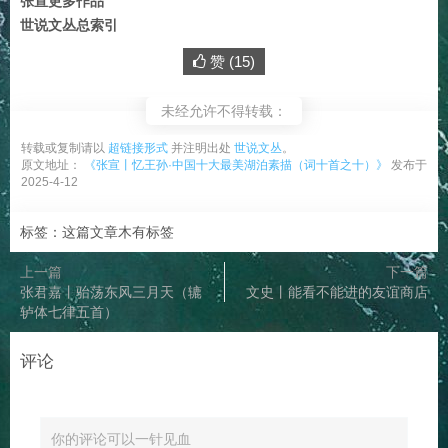
张宣更多作品
世说文丛总索引
赞 (
15
)
未经允许不得转载：
转载或复制请以
超链接形式
并注明出处
世说文丛
。
原文地址：
《张宣丨忆王孙·中国十大最美湖泊素描（词十首之十）》
发布于
2025-4-12
标签：这篇文章木有标签
上一篇
下一篇
张君嘉丨骀荡东风三月天（辘
文史丨能看不能进的友谊商店
轳体七律五首）
评论