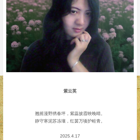
紫云英
翘摇漫野绣春坪，紫蕊披霞映晚晴。
静守寒泥苏冻壤，红茵万顷护畦青。
2025.4.17