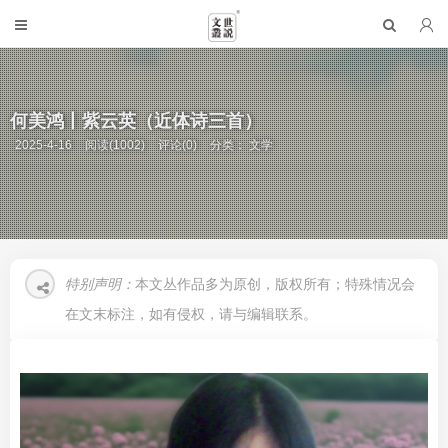
何美鸿丨紫云英（近体诗三首）
2025-4-16
阅读(1002)
评论(0)
分类：
文学
特别声明：
本文丛作品多为原创，版权所有；特殊情况会
在文末标注，如有侵权，请与编辑联系。