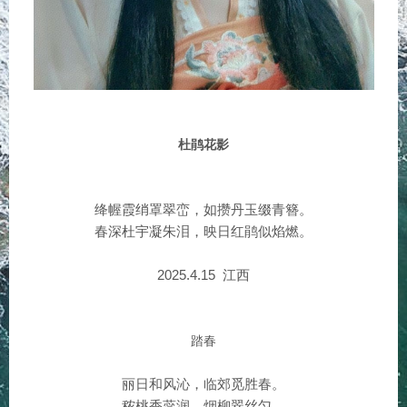
杜鹃花影
绛幄霞绡罩翠峦，如攒丹玉缀青簪。
春深杜宇凝朱泪，映日红鹃似焰燃。
2025.4.15 江西
踏春
丽日和风沁，临郊觅胜春。
秾桃香蕊润，烟柳翠丝匀。