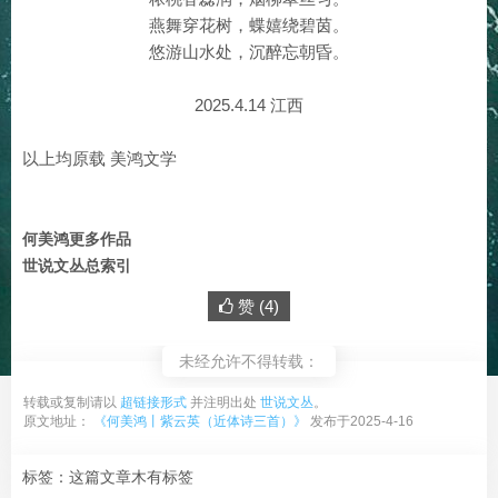
燕舞穿花树，蝶嬉绕碧茵。
悠游山水处，沉醉忘朝昏。
2025.4.14 江西
以上均原载 美鸿文学
何美鸿更多作品
世说文丛总索引
赞 (
4
)
未经允许不得转载：
转载或复制请以
超链接形式
并注明出处
世说文丛
。
原文地址：
《何美鸿丨紫云英（近体诗三首）》
发布于2025-4-16
标签：这篇文章木有标签