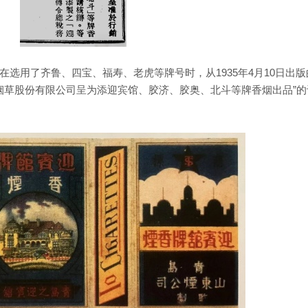
选用了齐鲁、四宝、福寿、老虎等牌号时，从1935年4月10日出版
东烟草股份有限公司呈为添迎宾馆、胶济、胶奥、北斗等牌香烟出品”的