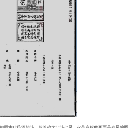
如同古代舀酒的斗，所以称之北斗七星。火柴商标的画面是寿星的