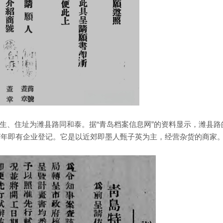
生、住址为潍县路同和泰。据“青岛档案信息网”的资料显示，潍县路
27年即有企业登记。它是以近郊即墨人甄子英为主，经营杂货的商家