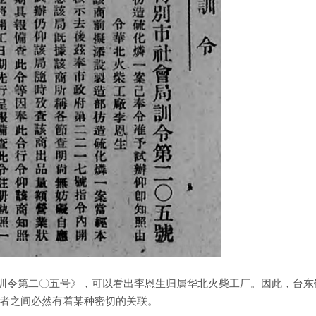
会局训令第二〇五号》，可以看出李恩生归属华北火柴工厂。因此，台东
者之间必然有着某种密切的关联。