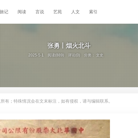
旅记
阅读
言说
艺苑
人文
索引
张勇丨烟火北斗
2025-5-1
阅读(889)
评论(0)
分类：
文史
权所有；特殊情况会在文末标注，如有侵权，请与编辑联系。