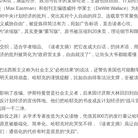
250页，涵盖经济、政治与哲学的复杂论述，主题包括自由、计划经
 Eastman）和创刊主编德威特·华莱士（DeWitt Wallace）为
对中央计划经济的批判，突出其对个人自由的捍卫。连载章节常聚
主义威胁自由”，被提炼得简洁有力，宛如广告标语，直击读者心坎。
的“浓缩版”，其实更像“重写版”。原书被压缩到20来页，理论细节和
。
交织，适合学者细品。《读者文摘》把它改成大白话，扔掉术语，
济的批判被简化为“政府管太多，自由就没了”，让街头大爷都能看懂
把法西斯主义称为社会主义“必然结果”的说法，还警告美国也可能翻
明天就得崩盘。哈耶克的谨慎提醒，比如自由得靠法治支撑，全被
影响了改编。伊斯特曼曾是社会主义者，后来因讨厌斯大林回归到
反计划经济的宣传阵地。他们把哈耶克的书改成反计划经济的“战斗
减得一干二净。
奴役之路》从学术专著改造为大众读物，凭借其800万的发行量让哈
原意被极端化、简单化。哈耶克对此哭笑不得，《读者文摘》虽让
们：通俗化的代价有时是原意的“失踪”。