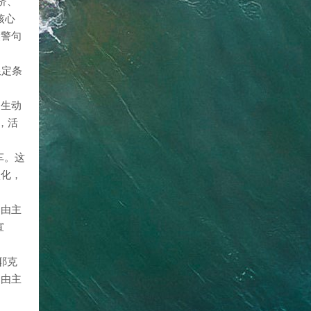
济、
核心
焦警句
限定条
用生动
，活
车。这
淡化，
自由主
宣
耶克
自由主