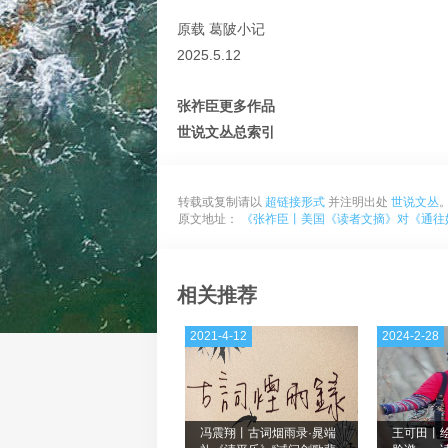
原载 葛陂小记
2025.5.12
张祚臣更多作品
世说文丛总索引
转载或复制请以
超链接形式
并注明出处
世说文丛
原文地址：
《张祚臣丨美国《读者文摘》对《通往
相关推荐
2021-4-12
2024-2-28
冯震翔丨古词烟雨录·晁端
王可田丨