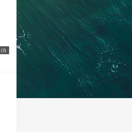
(
3
)