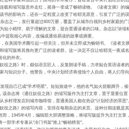
连载和缩写版意外走红，摇身一变成了畅销读物。《读者文摘》的
该书的影响力，还在一定程度上改变了哈耶克原意，引发了广泛的
的杂志之一，发行量超过800万册，覆盖了从城市白领到乡村家庭的广
为短小精悍、易于理解的文章，迎合普通读者的口味。杂志以“浓缩
品中提取核心内容，改编成通俗易读的故事或摘要。
版后，在美国学术圈引起一些关注，但并未立即成为畅销书。《读者文
和缩写版将其推向更广泛的读者群。这一决定不仅让哈耶克一夜成
俗化的外衣。
奴役之路》时，颇似语言匠人，反复朗读手稿，力求贴合英语读者
家与知识分子。他警告，中央计划经济将侵蚀个人自由，将人们导
愕发现自己已成“学术明星”。短短旅途中，他的名气如火箭般蹿升，催
月，该杂志将《通往奴役之路》的缩写版作为主打文章，置于显要位置，
从乡村理发店到城市咖啡馆，普通美国人都在热议“计划经济的罪恶”
奴役之路》的缩写内容，安排在每期杂志的末页。这种分期连载是
然而，1945年4月，编辑部大胆调整策略，将缩写版提升为主打文章
将一部学术专著从“冷门书架”推上“畅销榜首”。