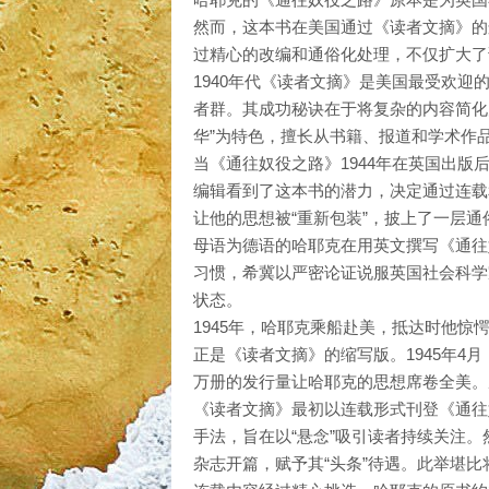
然而，这本书在美国通过《读者文摘》的
过精心的改编和通俗化处理，不仅扩大了
1940年代《读者文摘》是美国最受欢迎
者群。其成功秘诀在于将复杂的内容简化
华”为特色，擅长从书籍、报道和学术作
当《通往奴役之路》1944年在英国出
编辑看到了这本书的潜力，决定通过连载
让他的思想被“重新包装”，披上了一层通
母语为德语的哈耶克在用英文撰写《通往
习惯，希冀以严密论证说服英国社会科学
状态。
1945年，哈耶克乘船赴美，抵达时他惊
正是《读者文摘》的缩写版。1945年4
万册的发行量让哈耶克的思想席卷全美。
《读者文摘》最初以连载形式刊登《通往
手法，旨在以“悬念”吸引读者持续关注。
杂志开篇，赋予其“头条”待遇。此举堪比