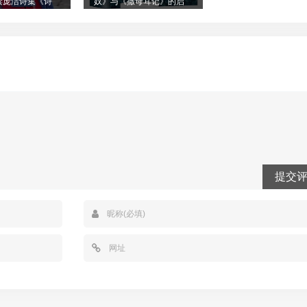
读庞洁诗集《诗
奴》与《撒母耳记》的启
示
提交