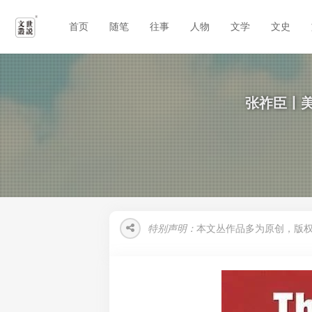
首页
随笔
往事
人物
文学
文史
张祚臣丨
特别声明：
本文丛作品多为原创，版