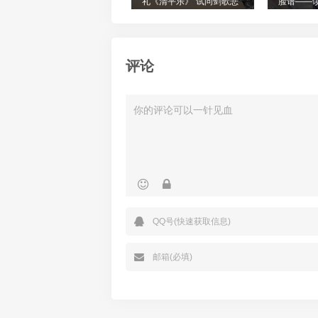
礼《清平乐》“试问剑歌悲
脸谱——
壮，何如玉指轻拢”
面庞》
评论