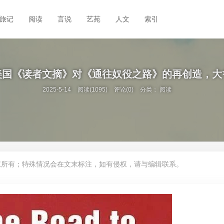
旅记
阅读
言说
艺苑
人文
索引
美国《读者文摘》对《通往奴役之路》的再创造，大
2025-5-14
阅读(1095)
评论(0)
分类：
阅读
权所有；特殊情况会在文末标注，如有侵权，请与编辑联系。