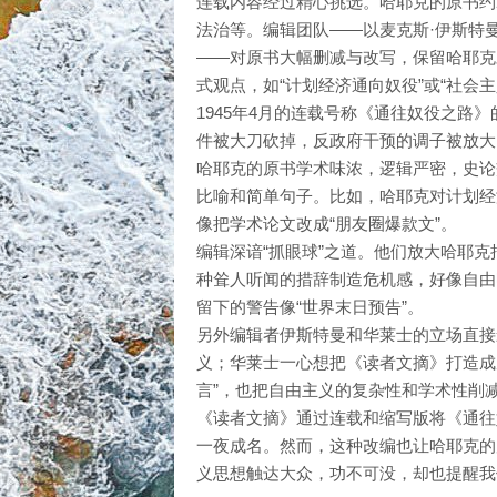
连载内容经过精心挑选。哈耶克的原书约
法治等。编辑团队——以麦克斯·伊斯特曼（Max
——对原书大幅删减与改写，保留哈耶克
式观点，如“计划经济通向奴役”或“社会
1945年4月的连载号称《通往奴役之路》
件被大刀砍掉，反政府干预的调子被放大
哈耶克的原书学术味浓，逻辑严密，史论
比喻和简单句子。比如，哈耶克对计划经
像把学术论文改成“朋友圈爆款文”。
编辑深谙“抓眼球”之道。他们放大哈耶克
种耸人听闻的措辞制造危机感，好像自由
留下的警告像“世界末日预告”。
另外编辑者伊斯特曼和华莱士的立场直接
义；华莱士一心想把《读者文摘》打造成
言”，也把自由主义的复杂性和学术性削
《读者文摘》通过连载和缩写版将《通往
一夜成名。然而，这种改编也让哈耶克的
义思想触达大众，功不可没，却也提醒我