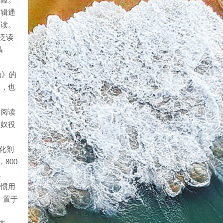
编辑通
误读。
泛读
精
摘》的
名，也
的阅读
向奴役
化剂
800
。
其惯用
，置于