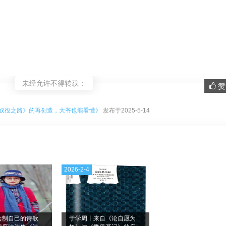
未经允许不得转载：
赞 
。
奴役之路》的再创造，大爷也能看懂》
发布于2025-5-14
2026-2-4
绘制自己的诗歌
于学周丨来自《论自愿为