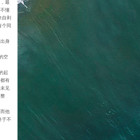
上，最
看不懂
来自剥
有个同
里出身
的空
的起
上都有
从未见
上整
。而他
终于不