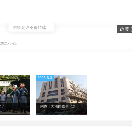
未经允许不得转载：
赞 (
。
025-5-21
2023-8-3
凳子
阿杰丨大沽路轶事（之
一）