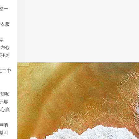
整一
看衣服
等
，内心
住驻足
在二中
刻却频
于那
我心底
声呐
喊叫