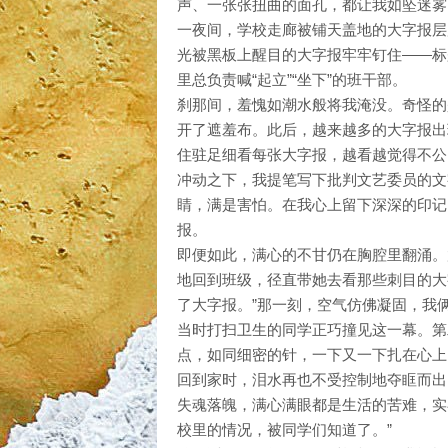
声、一张张扭曲的面孔，都让我如坠迷雾
一夜间，学校走廊被铺天盖地的大字报层
光被黑板上醒目的大字报牢牢钉住——标
里总负责喊“起立”“坐下”的班干部。
刹那间，羞愧如潮水般将我淹没。奇怪的
开了遮羞布。此后，越来越多的大字报出现
住驻足细看每张大字报，越看越觉得不公
冲动之下，我提笔写下批判文艺委员的文
睛，满是害怕。在我心上留下深深的印记
报。
即便如此，满心的不甘仍在胸腔里翻涌。
地回到班级，径直带她去看那些刺目的大
了大字报。”那一刻，空气仿佛凝固，我
当时打扫卫生的同学正巧撞见这一幕。第
点，如同细密的针，一下又一下扎在心上
回到家时，泪水再也不受控制地夺眶而出
失魂落魄，满心满眼都是生活的苦难，实
校里的情况，被同学们知道了。”