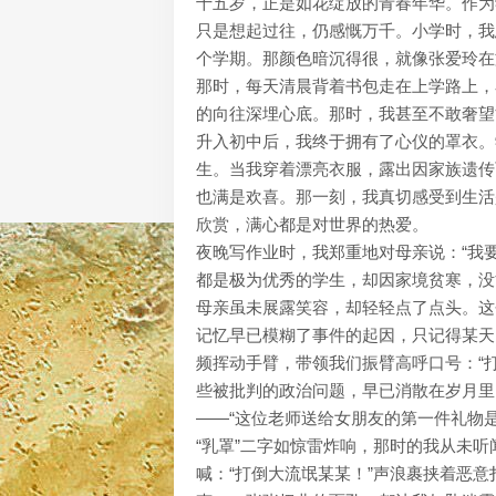
十五岁，正是如花绽放的青春年华。作为
只是想起过往，仍感慨万千。小学时，我
个学期。那颜色暗沉得很，就像张爱玲在
那时，每天清晨背着书包走在上学路上，
的向往深埋心底。那时，我甚至不敢奢望
升入初中后，我终于拥有了心仪的罩衣。
生。当我穿着漂亮衣服，露出因家族遗传
也满是欢喜。那一刻，我真切感受到生活
欣赏，满心都是对世界的热爱。
夜晚写作业时，我郑重地对母亲说：“我要
都是极为优秀的学生，却因家境贫寒，没
母亲虽未展露笑容，却轻轻点了点头。这
记忆早已模糊了事件的起因，只记得某天
频挥动手臂，带领我们振臂高呼口号：“
些被批判的政治问题，早已消散在岁月里
——“这位老师送给女朋友的第一件礼物是‘
“乳罩”二字如惊雷炸响，那时的我从未
喊：“打倒大流氓某某！”声浪裹挟着恶