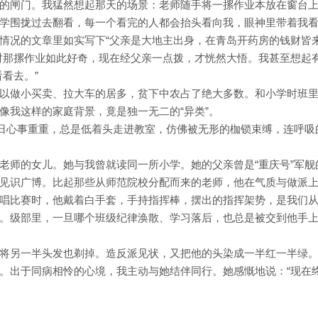
的闸门。我猛然想起那天的场景：老师随手将一摞作业本放在窗台
学围拢过去翻看，每一个看完的人都会抬头看向我，眼神里带着我
情况的文章里如实写下“父亲是大地主出身，在青岛开药房的钱财皆
对那摞作业如此好奇，现在经父亲一点拨，才恍然大悟。我甚至想起
看去。”
以做小买卖、拉大车的居多，贫下中农占了绝大多数。和小学时班
像我这样的家庭背景，竟是独一无二的“异类”。
每日心事重重，总是低着头走进教室，仿佛被无形的枷锁束缚，连呼吸
老师的女儿。她与我曾就读同一所小学。她的父亲曾是“重庆号”军舰
见识广博。比起那些从师范院校分配而来的老师，他在气质与做派
唱比赛时，他戴着白手套，手持指挥棒，摆出的指挥架势，是我们
。级部里，一旦哪个班级纪律涣散、学习落后，也总是被交到他手
将另一半头发也剃掉。造反派见状，又把他的头染成一半红一半绿
。出于同病相怜的心境，我主动与她结伴同行。她感慨地说：“现在
）