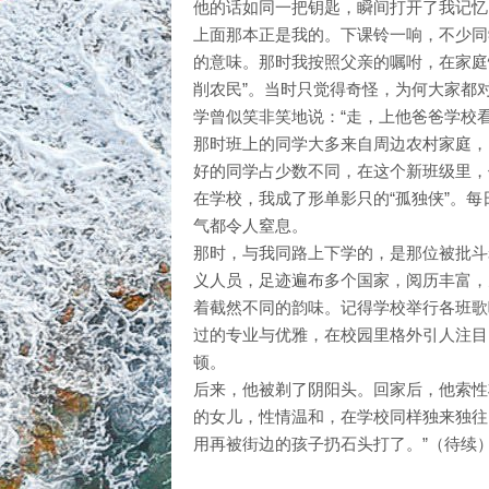
他的话如同一把钥匙，瞬间打开了我记忆
上面那本正是我的。下课铃一响，不少同
的意味。那时我按照父亲的嘱咐，在家庭
削农民”。当时只觉得奇怪，为何大家都
学曾似笑非笑地说：“走，上他爸爸学校看
那时班上的同学大多来自周边农村家庭，
好的同学占少数不同，在这个新班级里，
在学校，我成了形单影只的“孤独侠”。
气都令人窒息。
那时，与我同路上下学的，是那位被批斗
义人员，足迹遍布多个国家，阅历丰富，
着截然不同的韵味。记得学校举行各班歌
过的专业与优雅，在校园里格外引人注目
顿。
后来，他被剃了阴阳头。回家后，他索性
的女儿，性情温和，在学校同样独来独往
用再被街边的孩子扔石头打了。”（待续