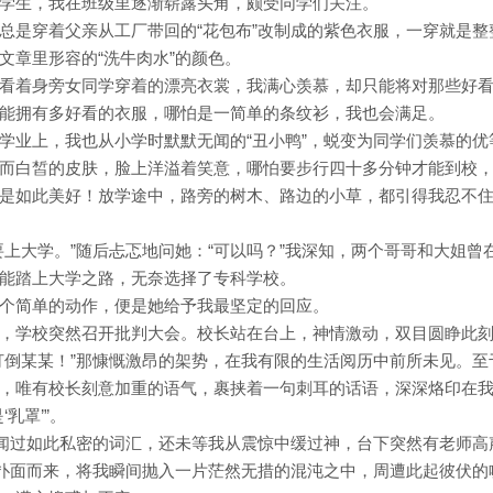
学生，我在班级里逐渐崭露头角，颇受同学们关注。
总是穿着父亲从工厂带回的“花包布”改制成的紫色衣服，一穿就是整
文章里形容的“洗牛肉水”的颜色。
看着身旁女同学穿着的漂亮衣裳，我满心羡慕，却只能将对那些好
能拥有多好看的衣服，哪怕是一简单的条纹衫，我也会满足。
学业上，我也从小学时默默无闻的“丑小鸭”，蜕变为同学们羡慕的优
而白皙的皮肤，脸上洋溢着笑意，哪怕要步行四十多分钟才能到校
是如此美好！放学途中，路旁的树木、路边的小草，都引得我忍不
上大学。”随后忐忑地问她：“可以吗？”我深知，两个哥哥和大姐曾
能踏上大学之路，无奈选择了专科学校。
个简单的动作，便是她给予我最坚定的回应。
，学校突然召开批判大会。校长站在台上，神情激动，双目圆睁此
打倒某某！”那慷慨激昂的架势，在我有限的生活阅历中前所未见。至
，唯有校长刻意加重的语气，裹挟着一句刺耳的话语，深深烙印在
乳罩’”。
听闻过如此私密的词汇，还未等我从震惊中缓过神，台下突然有老师高
意扑面而来，将我瞬间抛入一片茫然无措的混沌之中，周遭此起彼伏的