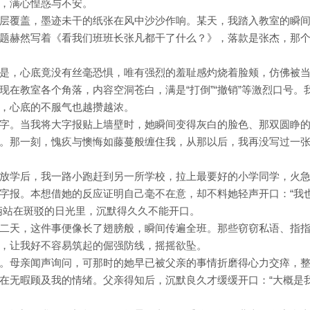
，满心惶惑与不安。
层覆盖，墨迹未干的纸张在风中沙沙作响。某天，我踏入教室的瞬
题赫然写着《看我们班班长张凡都干了什么？》，落款是张杰，那
是，心底竟没有丝毫恐惧，唯有强烈的羞耻感灼烧着脸颊，仿佛被
在教室各个角落，内容空洞苍白，满是“打倒”“撤销”等激烈口号。
，心底的不服气也越攒越浓。
字。当我将大字报贴上墙壁时，她瞬间变得灰白的脸色、那双圆睁
。那一刻，愧疚与懊悔如藤蔓般缠住我，从那以后，我再没写过一
放学后，我一路小跑赶到另一所学校，拉上最要好的小学同学，火
字报。本想借她的反应证明自己毫不在意，却不料她轻声开口：“我
俩站在斑驳的日光里，沉默得久久不能开口。
二天，这件事便像长了翅膀般，瞬间传遍全班。那些窃窃私语、指
，让我好不容易筑起的倔强防线，摇摇欲坠。
。母亲闻声询问，可那时的她早已被父亲的事情折磨得心力交瘁，
在无暇顾及我的情绪。父亲得知后，沉默良久才缓缓开口：“大概是