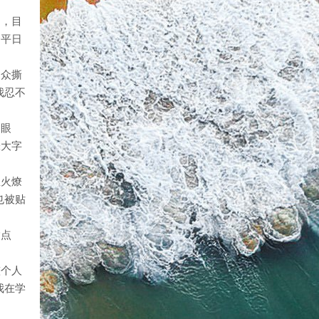
间，目
个平日
当众撕
我忍不
的眼
张大字
急火燎
也被贴
指点
整个人
我在学