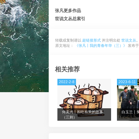
张凡更多作品
世说文丛总索引
转载或复制请以
超链接形式
并注明出处
世说文丛
原文地址：
《张凡丨我的青春年华（三）》
发布于2
相关推荐
2022-2-8
2023-6-11
何美鸿丨和吃有关的故事
白玉兰丨
（三则）