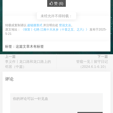
赞 (
6
)
未经允许不得转载：
转载或复制请以
超链接形式
并注明出处
世说文丛
。
原文地址：
《张宣丨七绝·江南十大水乡（十首之五、之六）》
发布于2025-
5-21
标签：这篇文章木有标签
上一篇
下一篇
李义作丨龙口路和龙口路上的
管窥一见丨留守日记
邻居（中篇）
（2024.6.1-6.10）
评论