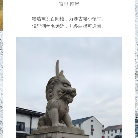
富甲·南浔
粉墙黛瓦百间楼，万卷古籍小镇牛。
辑里湖丝名远近，几多曲径可通幽。