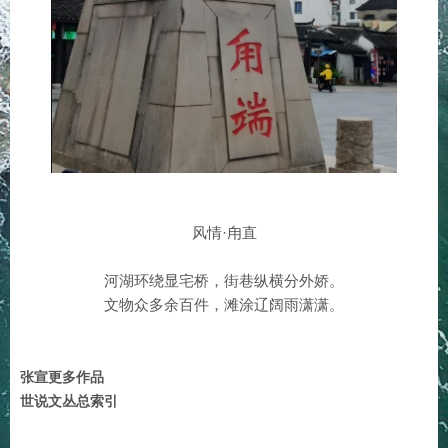
风情·甪直
河湖环绕显宅桥，街巷纵横分外娇。
文物众多余百件，滩涂辽阔雨潇潇。
张宣更多作品
世说文丛总索引