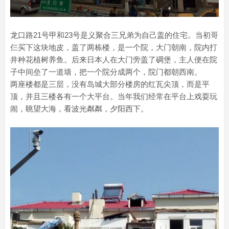
龙口路21号甲和23号是义聚合三兄弟为自己盖的住宅。当初哥
仨买下这块地皮，盖了两栋楼，是一个院，大门朝南，院内打
井种花植树养鱼。后来日本人在大门旁盖了碉堡，主人便在院
子中间垒了一道墙，把一个院分成两个，院门都朝西南。
两座楼都是三层，没有岛城大部分楼房的红瓦尖顶，而是平
顶，并且三楼各有一个大平台。当年我们经常在平台上戏耍玩
闹，眺望大海，看波光粼粼，夕阳西下。