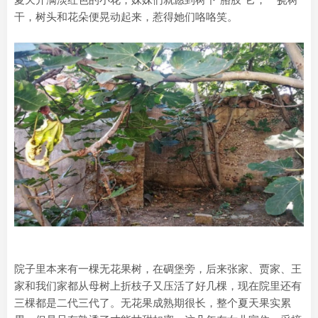
干，树头和花朵便晃动起来，惹得她们咯咯笑。
院子里本来有一棵无花果树，在碉堡旁，后来张家、贾家、王
家和我们家都从母树上折枝子又压活了好几棵，现在院里还有
三棵都是二代三代了。无花果成熟期很长，整个夏天果实累