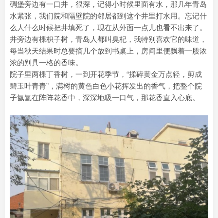
碉堡旁边有一口井，很深，记得小时候里面有水，那几年青岛
水紧张，我们院和隔壁院的邻居都到这个井里打水用。忘记什
么人什么时候把井填死了，现在从外面一点儿也看不出来了。
井旁边有棵枳子树，青岛人都叫臭杞，我特别喜欢它的味道，
每当秋天结果时总要摘几个放到书桌上，房间里便飘着一股浓
浓的别具一格的香味。
院子里两棵丁香树，一到开花季节，“揉碎黄金万点轻，剪成
碧玉叶青青”，满树的黄色白色小花挥发出的香气，把整个院
子氤氲在阵阵花香中，深深地吸一口气，那花香直入心底。