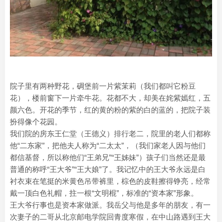
院子里有两种野花，碉堡前一片紫茉莉（我们都叫它粉豆
花），楼前窗下一片牵牛花。花都不大，却美在姹紫嫣红，五
颜六色。开花的季节，红的黄的粉的紫的白的蓝的，把院子装
扮得像个花园。
我们院的房东王仁堂（王德义）排行老二，院里的老人们都称
他“二东家”，把他夫人称为“二太太”，（我们家老人因与他们
都信基督，所以称他们“王弟兄”“王姊妹”）孩子们当然还是最
普通的称呼“王大爷”“王大娘”了。我记忆中的王大爷永远是白
衬衣束在笔挺的米黄色吊带裤里，棕色的皮鞋擦得铮亮，经常
戴一顶白色礼帽，拄一根“文明棍”，标准的“资本家”形象。
王大爷行事也是资本家做派。我岳父与他是多年的朋友，有一
次妻子的二哥从北京邮电学院回青度寒假，在中山路遇到王大