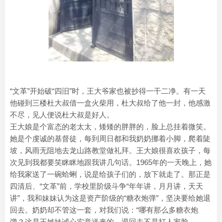
“文革”开始破“四旧”时，王大爷家也被抄得一干二净。有一天
他碰到三楼杜大叔借一盒火柴用，杜大叔给了他一封，他感激
不尽，见人便说杜大叔是好人。
王大娘是个富态的老太太，矮矮的胖胖的，脸上总挂着微笑。
她是个虔诚的基督徒，每到周日都和我奶奶挪着小脚，爬着陡
坡，风雨无阻地去龙山路教堂做礼拜。王大娘很喜欢孩子，每
次见到我都要笑眯眯地跟我讲几句话。1965年的一天晚上，她
给我家送了一碗蛤蜊，说是给孩子们的，放下就走了。那正是
四清后、“文革”前，学校里阶级斗争“年年讲，月月讲，天天
讲”，我和妹妹认为这是资产阶级的“糖衣炮弹”，坚决要给她退
回去。奶奶却不管这一套，对我们说：“哪有那么多糖衣炮
弹？这是王姊妹诚心实意送来的，退回去不是打人家脸