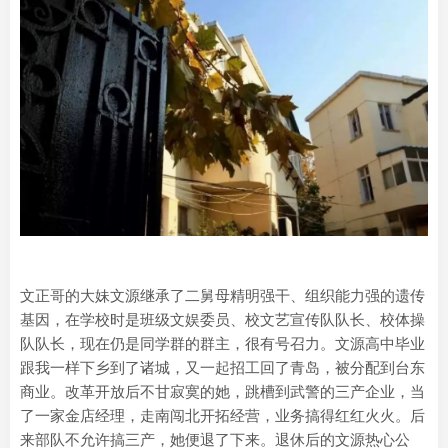
文正哥的大妹文源继承了二舅母精明强干、组织能力强的遗传
基因，在学校时是班级文娱委员、校文艺宣传队队长、校体操
队队长，现在仍是同学群的群主，很有号召力。文源高中毕业
跟我一样下乡到了诸城，又一起招工回了青岛，被分配到台东
商业。改革开放后不甘寂寞的她，跳槽到武警的三产企业，当
了一家金店经理，走南闯北开拓经营，业务搞得红红火火。后
来部队不允许搞三产，她便退了下来。退休后的文源热心公