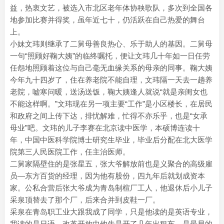
益，热衷文艺，被选入市北区老年体协秧歌队，多次到全国各
地参加比赛并得奖，虽年近七十，仍活跃在自己热爱的舞台
上。
小妹文玮则继承了二舅母善良热心、乐于助人的基因。二舅母
一句“照顾好鞠大姨”的临终嘱托，便让文玮几十年如一日任劳
任怨地照顾着这位与自己毫无血缘关系的母亲的同事。鞠大姨
今年九十四岁了，住在养老院不能自理，文玮隔一天去一趟养
老院，嘘寒问暖，送汤送饭，鞠大姨逢人就说“就是亲闺女也
不能这样啊。”文玮现在另一项主要“工作”是小区楼长，在居民
和政府之间上传下达，排忧解难，忙得不亦乐乎，也是“女承
母业”吧。文玮的儿子李赛在北京读中医学，本硕博连读十
年，中国中医科学院博士研究生毕业，毕业后分配在北大医学
院第三人民医院工作，任主治医师。
二舅家隔壁住的是张星五，张大爷解放前也是义聚合的高级雇
员—东方百货的经理，因为他有股份，四九年后就划成资本
家。公私合营后张大爷成为青岛制楦厂工人，他退休后小儿子
采泉顶替去了那个厂，后来合并到皮鞋一厂。
采泉在青岛职工业大跟我成了同学，只是他读的是英语专业，
我读的是日语。改革开放中他先是开了几年出租车，是最早的