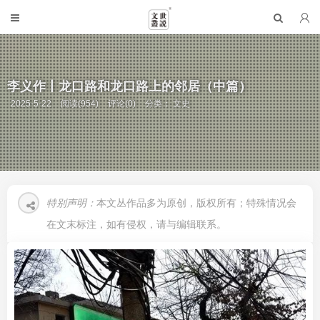
李义作丨龙口路和龙口路上的邻居（中篇）
2025-5-22
阅读(954)
评论(0)
分类：
文史
特别声明：
本文丛作品多为原创，版权所有；特殊情况会
在文末标注，如有侵权，请与编辑联系。