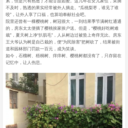
累，但是只有熟透了才能甘甜如蜜。这几年在女儿家住，采摘
不及时，熟透的果实经常被外人摘走。“瓜桃梨枣，谁见了谁
咬”，让外人享了口福，也算咱奉献社会吧。
院里还曾有一棵樱桃树，树冠很大，一到结果季节满树红通通
的，房东太太便摘了樱桃挨家挨户送。但是，“樱桃好吃树难
栽”，夏天树上净“扒肌毛”，人从树边过被蛰上奇痒无比。房东
王大爷认为树是自己栽的，便“为民除害”把树砍了，结果被街
道和园林部门罚款一百元，成为笑谈。
如今，石榴树、梧桐树、痒痒树、樱桃树都没有了，只存留在
记忆中，让人伤悲。