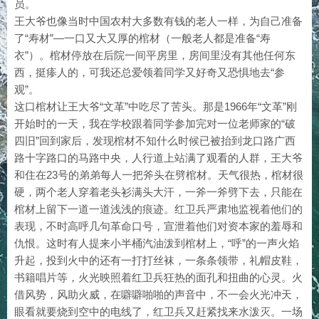
员。
王大爷也像当时中国农村大多数有钱的老人一样，为自己准备
了“寿材”—一口又大又厚的棺材（一般老人都是准备“寿
衣”）。棺材停放在后院一间平房里，房间里没有其他任何东
西，挺瘆人的，可我还总爱领着同学又好奇又恐惧地去“参
观”。
这口棺材让王大爷“文革”中吃尽了苦头。那是1966年“文革”刚
开始时的一天，我在学校跟着同学参加完对一位老师家的“破
四旧”回到家后，发现棺材不知什么时候已被抬到龙口路广西
路十字路口的马路中央，人行道上站满了观看的人群，王大爷
和住在23号的弟弟每人一把斧头在劈棺材。天气很热，棺材很
硬，两个老人穿着老头衫满头大汗，一斧一斧劈下去，只能在
棺材上留下一道一道浅浅的痕迹。红卫兵严肃地监视着他们的
表现，不时高呼几句革命口号，宣泄着他们对资本家的羞辱和
仇恨。这时有人提来小半桶汽油泼到棺材上，“呼”的一声火焰
升起，投到火中的还有一打打丝袜，一条条领带，礼帽皮鞋，
书籍唱片等，火光映照着红卫兵狂热的面孔和扭曲的心灵。火
借风势，风助火威，在噼噼啪啪的声音中，不一会火光冲天，
眼看就要烧到空中的电线了，红卫兵又赶紧找来水泼灭。一场