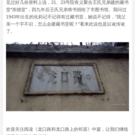
见过好几份资料上说，21、23号院有义聚合王氏兄弟建的藏书
堂“崇德堂”，四九年后王氏兄弟将书捐给了市图书馆。我问过
1943年出生的化莉记不记得有过藏书堂，她说不记得，“我父
亲一个字不识，怎么会建藏书堂呢？”看来此说也是以讹传讹
了。
欢迎关注阅读《龙口路和龙口路上的邻居》中篇，让我们继续