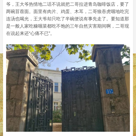
爷，王大爷热情地二话不说就把二哥拉进青岛咖啡饭店，要了
两碗苜蓿面。面里有肉片、鸡蛋、木耳，二哥狼吞虎咽地吃完
连汤也喝光，王大爷却只吃了半碗便说有事先走了。要知道那
是一般人家吃糠咽菜都吃不饱的三年自然灾害期间啊，二哥现
在说起来还“心痛不已”。