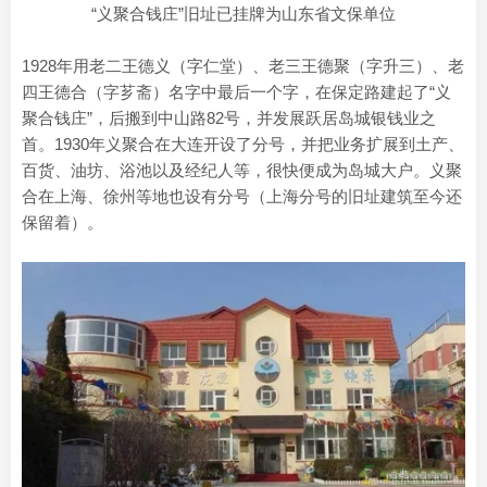
“义聚合钱庄”旧址已挂牌为山东省文保单位
1928年用老二王德义（字仁堂）、老三王德聚（字升三）、老
四王德合（字芗斋）名字中最后一个字，在保定路建起了“义
聚合钱庄”，后搬到中山路82号，并发展跃居岛城银钱业之
首。1930年义聚合在大连开设了分号，并把业务扩展到土产、
百货、油坊、浴池以及经纪人等，很快便成为岛城大户。义聚
合在上海、徐州等地也设有分号（上海分号的旧址建筑至今还
保留着）。