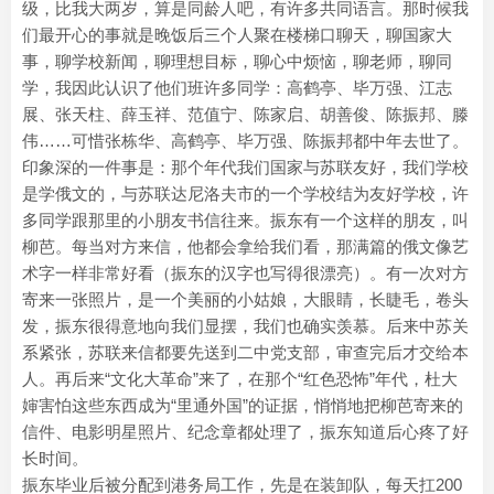
级，比我大两岁，算是同龄人吧，有许多共同语言。那时候我
们最开心的事就是晚饭后三个人聚在楼梯口聊天，聊国家大
事，聊学校新闻，聊理想目标，聊心中烦恼，聊老师，聊同
学，我因此认识了他们班许多同学：高鹤亭、毕万强、江志
展、张天柱、薛玉祥、范值宁、陈家启、胡善俊、陈振邦、滕
伟……可惜张栋华、高鹤亭、毕万强、陈振邦都中年去世了。
印象深的一件事是：那个年代我们国家与苏联友好，我们学校
是学俄文的，与苏联达尼洛夫市的一个学校结为友好学校，许
多同学跟那里的小朋友书信往来。振东有一个这样的朋友，叫
柳芭。每当对方来信，他都会拿给我们看，那满篇的俄文像艺
术字一样非常好看（振东的汉字也写得很漂亮）。有一次对方
寄来一张照片，是一个美丽的小姑娘，大眼睛，长睫毛，卷头
发，振东很得意地向我们显摆，我们也确实羡慕。后来中苏关
系紧张，苏联来信都要先送到二中党支部，审查完后才交给本
人。再后来“文化大革命”来了，在那个“红色恐怖”年代，杜大
婶害怕这些东西成为“里通外国”的证据，悄悄地把柳芭寄来的
信件、电影明星照片、纪念章都处理了，振东知道后心疼了好
长时间。
振东毕业后被分配到港务局工作，先是在装卸队，每天扛200