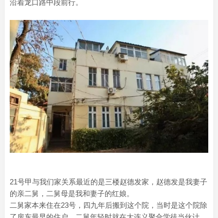
沿着龙口路中段前行。
21号甲与我们家关系最近的是三楼赵德发家，赵德发是我妻子
的亲二舅，二舅母是我和妻子的红娘。
二舅家本来住在23号，四九年后搬到这个院，当时是这个院除
了房东最早的住户。二舅年轻时就在大连义聚合学徒当伙计，