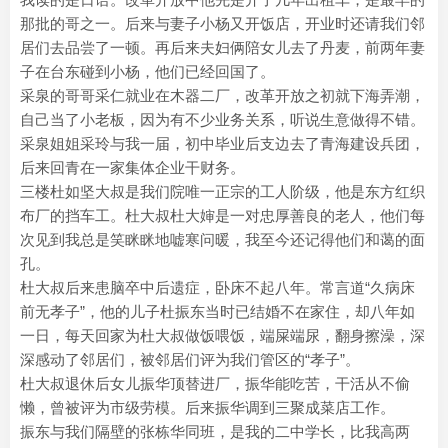
那批的哥之一。后来与妻子小杨又开饭店，开业时还请我们邻
居们去品尝了一顿。再后来夫妇俩陪女儿去了丹麦，前两年妻
子在台东碰到小杨，他们已经回国了。
采泉的哥哥采仁就业在木器二厂，改革开放之初就下海弄潮，
自己当了小老板，因为有不少业务关系，听说生意做得不错。
采泉姐姐采玲与我一届，初中毕业后支边去了青海建设兵团，
后来回青在一家集体企业干财务。
三楼杜如坚大叔是我们院唯一正宗的工人阶级，他是东方红织
布厂的挡车工。杜大叔杜大婶是一对忠厚善良的老人，他们每
次见到我总是笑眯眯地嘘寒问暖，我至今还记得他们和蔼的面
孔。
杜大叔后来患脑卒中后遗症，卧床不起八年。常言道“久病床
前无孝子”，他的儿子杜振东当时已结婚不在家住，却八年如
一日，每天回家为杜大叔做饭喂饭，端屎端尿，翻身擦澡，深
深感动了邻居们，被邻居们评为我们管区的“孝子”。
杜大叔退休后女儿振华顶替进厂，振华能吃苦，干活从不偷
懒，曾被评为市级劳模。后来振华调到三聚成菜店工作。
振东与我们隔壁的张栋华同班，是我的二中学长，比我高两