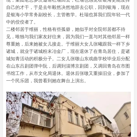
自己的才干，于是去年毅然决然地辞去公职，回到银海，现在
是银海小学常务副校长，主管教学。杜瑞也算我们院年轻一代
中的佼佼者了。
二楼邻居于维丽，性格有些孤僻，她似乎对全院邻居都不待
见，唯独与我们家友好往来，因为我们一直与对其他邻居一样
尊重她，后来她被女儿接走。于维丽大女儿张曦跟我一样下乡
诸城，就业于诸城粉末冶金厂，现在退休了在青岛居住，是诸
城知青活动的积极分子。二女儿张暾山东戏曲学校毕业后分配
在山东吕剧团弹中阮，后调到淄博京剧团，又调回青岛在市图
书馆工作，从市文化局退休。退休后张暾又重操旧业，参加了
一个民乐团，我曾看到她在舞台上演出。