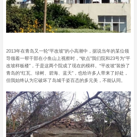
2013年在青岛又一轮“平改坡”的小高潮中，据说当年的某位领
导领着一帮干部在小鱼山上视察时，“钦点”我们院和23号为“平
改坡样板楼”，于是这两个院成了现在的模样。“平改坡”装扮了
青岛的“红瓦、绿树、碧海、蓝天”，也给许多人带来了好处，
但我始终认为它破坏了岛城千姿百态的多元美，不能认同。