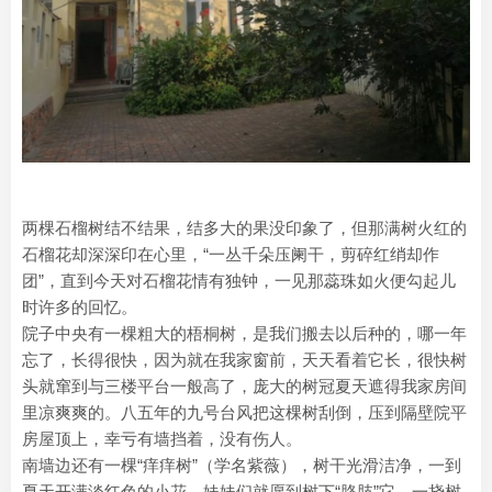
两棵石榴树结不结果，结多大的果没印象了，但那满树火红的
石榴花却深深印在心里，“一丛千朵压阑干，剪碎红绡却作
团”，直到今天对石榴花情有独钟，一见那蕊珠如火便勾起儿
时许多的回忆。
院子中央有一棵粗大的梧桐树，是我们搬去以后种的，哪一年
忘了，长得很快，因为就在我家窗前，天天看着它长，很快树
头就窜到与三楼平台一般高了，庞大的树冠夏天遮得我家房间
里凉爽爽的。八五年的九号台风把这棵树刮倒，压到隔壁院平
房屋顶上，幸亏有墙挡着，没有伤人。
南墙边还有一棵“痒痒树”（学名紫薇），树干光滑洁净，一到
夏天开满淡红色的小花，妹妹们就愿到树下“胳肢”它，一挠树