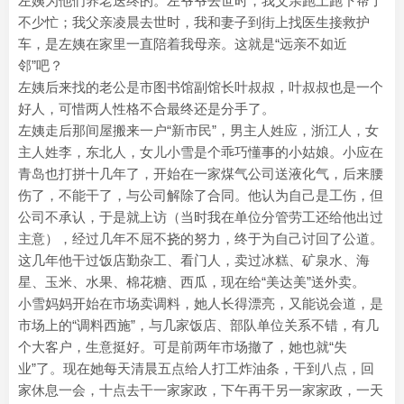
左姨为他们养老送终的。左爷爷去世时，我父亲跑上跑下帮了
不少忙；我父亲凌晨去世时，我和妻子到街上找医生接救护
车，是左姨在家里一直陪着我母亲。这就是“远亲不如近
邻”吧？
左姨后来找的老公是市图书馆副馆长叶叔叔，叶叔叔也是一个
好人，可惜两人性格不合最终还是分手了。
左姨走后那间屋搬来一户“新市民”，男主人姓应，浙江人，女
主人姓李，东北人，女儿小雪是个乖巧懂事的小姑娘。小应在
青岛也打拼十几年了，开始在一家煤气公司送液化气，后来腰
伤了，不能干了，与公司解除了合同。他认为自己是工伤，但
公司不承认，于是就上访（当时我在单位分管劳工还给他出过
主意），经过几年不屈不挠的努力，终于为自己讨回了公道。
这几年他干过饭店勤杂工、看门人，卖过冰糕、矿泉水、海
星、玉米、水果、棉花糖、西瓜，现在给“美达美”送外卖。
小雪妈妈开始在市场卖调料，她人长得漂亮，又能说会道，是
市场上的“调料西施”，与几家饭店、部队单位关系不错，有几
个大客户，生意挺好。可是前两年市场撤了，她也就“失
业”了。现在她每天清晨五点给人打工炸油条，干到八点，回
家休息一会，十点去干一家家政，下午再干另一家家政，一天