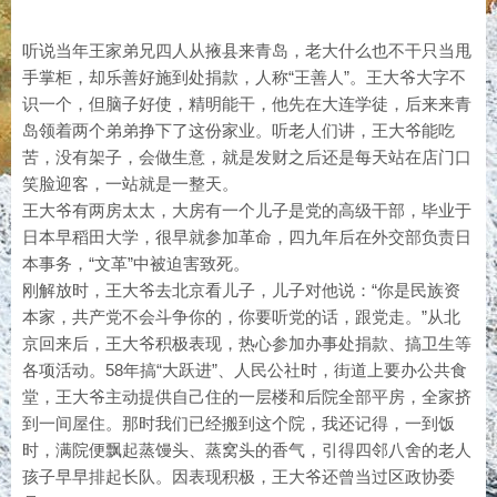
听说当年王家弟兄四人从掖县来青岛，老大什么也不干只当甩
手掌柜，却乐善好施到处捐款，人称“王善人”。王大爷大字不
识一个，但脑子好使，精明能干，他先在大连学徒，后来来青
岛领着两个弟弟挣下了这份家业。听老人们讲，王大爷能吃
苦，没有架子，会做生意，就是发财之后还是每天站在店门口
笑脸迎客，一站就是一整天。
王大爷有两房太太，大房有一个儿子是党的高级干部，毕业于
日本早稻田大学，很早就参加革命，四九年后在外交部负责日
本事务，“文革”中被迫害致死。
刚解放时，王大爷去北京看儿子，儿子对他说：“你是民族资
本家，共产党不会斗争你的，你要听党的话，跟党走。”从北
京回来后，王大爷积极表现，热心参加办事处捐款、搞卫生等
各项活动。58年搞“大跃进”、人民公社时，街道上要办公共食
堂，王大爷主动提供自己住的一层楼和后院全部平房，全家挤
到一间屋住。那时我们已经搬到这个院，我还记得，一到饭
时，满院便飘起蒸馒头、蒸窝头的香气，引得四邻八舍的老人
孩子早早排起长队。因表现积极，王大爷还曾当过区政协委