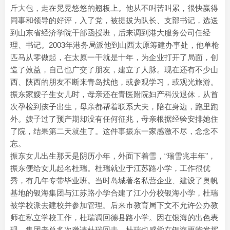
斤大包，走在晃晃悠悠的翘板上。他从不叫苦叫累，很快赢得
同事和领导的好评，入了党，被提拔为队长、支部书记，选送
到山东省经济学院干部函授班，后来调到港大服务公司任经
理、书记。2003年港务局派他到山西太原筹建办事处，他单枪
匹马从零做起，在太原一干就是十年，为企业打开了局面，创
造了效益，自己也广交了朋友，建立了人脉。现在还有不少山
西、陕西的朋友不断来青岛找他，或参观学习，或观光旅游。
振东家嫂子生女儿时，母亲还在青医附院妇产科没退休，从首
次孕检到孩子出生，母亲都帮着联系大夫，陪在身边，跑里跑
外。嫂子过了预产期却没有任何征兆，母亲根据经验安排她住
了院，结果第二天就生了。这件事振东一家感激不尽，念念不
忘。
振东女儿出生那天是阴历小年，外面下着雪，“瑞雪兆丰年”，
振东便给女儿起名杜瑞。杜瑞就业于江苏路小学，工作很优
秀，有几年专带毕业班。当时岛城著名私营企业、建设了奥帆
基地的银海集团与江苏路小学合建了江小分校银海小学，杜瑞
被学校派去建校并参加管理。后来市教育局下文不允许公办教
师在私立学校工作，杜瑞调回德县路小学。因在银海的出色表
现，集团老总多次邀请杜瑞回去，杜瑞也感觉在银海更能发挥