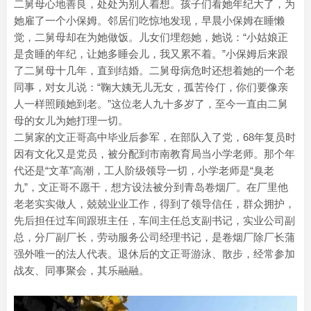
二舅母心地善良，处处为别人着想。孩子们看她年纪大了，为
她雇了一个小保姆。邻居们吃惊地发现，早晨小保姆在睡懒
觉，二舅母却在为她做饭。儿女们埋怨她，她说：“小姑娘正
是贪睡的年纪，让她多睡会儿，我又累不着。”小保姆后来跟
了二舅母十几年，直到结婚。二舅母病危时还想着她的一个老
同事，对女儿说：“鞠大姨无儿无女，孤苦伶仃，你们要像亲
人一样照顾她到老。”这位老人九十多岁了，至今一直由二舅
母的女儿为她打理一切。
二舅家的文正哥高中毕业后参军，在部队入了党，68年复员时
因有文化又是党员，被分配到市南教育局当小学老师。那个年
代还是“文革”高潮，工人阶级领导一切，小学老师是“臭老
九”，文正哥不愿干，想方设法被分到青岛卷烟厂。在厂里他
老老实实做人，兢兢业业工作，得到了领导信任，群众拥护，
先后担任过车间跟班主任，车间主任总支副书记，实业公司副
总，分厂副厂长，劳动服务公司经理书记，是卷烟厂除厂长蒲
强外唯一的法人代表。退休后的文正哥游泳、散步，经常参加
战友、同事聚会，其乐融融。