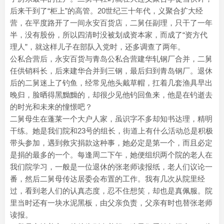
后来干到了“柜上”的高管。20世纪三十年代，义聚合扩大经
营，在平度路开了一间永安百货店，二舅任副理，只干了一年
半，没有股份，所以四清时没被划成资本家，而成了“资方代
理人”，就这样儿子在部队入党时，还多调查了两年。
公私合营后，永安百货与青岛公私合营建华轧钢厂合并，二舅
任供销科长，后来建华合并到三钢，最后归到青岛钢厂。退休
后的二舅迷上了钓鱼，经常见他头戴草帽，扛着几套渔具早出
晚归，脸晒得黑黝黝的，却很少见他钓回鱼来，他是在钓逝去
的时光和未来的憧憬吧？
二舅母生在蓬莱一个大户人家，虽识字不多却知书达理，精明
干练。她是我们院和23号的组长，街道上有什么活动总是积极
带头参加，遇到救灾捐款这种事，她必定是第一个，而且必定
是捐的最多的一个。每逢周二下午，她便组织两个院的老人在
我们院学习，一般是一位退休的张老师读报纸，老人们议论一
番，然后二舅母传达居委会布置的工作。我有几次从院里经
过，看到老人们的认真态度，忍不住想笑，却也是真佩服。院
里当时还有一块水泥黑板，由父亲负责，父亲有时也替张老师
读报。