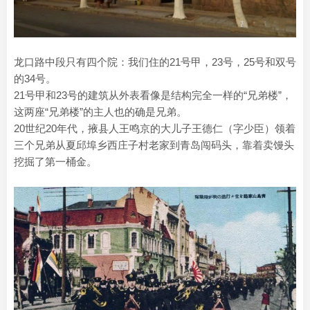
龙口路中段只有四个院：我们住的21号甲，23号，25号和双号
的34号。
21号甲和23号的建筑从外表看像是结构完全一样的“兄弟楼”，
这两座“兄弟楼”的主人也的确是兄弟。
20世纪20年代，掖县人王鸣京的大儿子王德仁（字少臣）领着
三个兄弟从夏邱埠乡西庄子村老家到青岛闯码头，靠着卖馒头
挖掘了第一桶金。