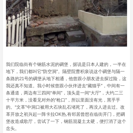
我们院临街有个钢筋水泥的碉堡，据说是日本人建的，一半在
地下，我们都叫它“防空洞”。隔壁院曹积泉说这个碉堡与隔一
条路的21号的碉堡从地下相通，他曾跟小朋友进去探过险，这
我还真不知道。我小时候曾跟小伙伴进去“藏猫乎”，中间有一
条通道，两边有三四间“单间”，顶头是一间“大厅”，大约二三
十平方米，没看见对外的“枪口”，所以里面没有光，黑乎乎
的。“文革”中洞口被用大石块乱石堵死了，再没人进去过。改
革开放之初兴起一阵卡拉OK热,有邻居曾想在临街开门，把碉
堡改造成歌厅，尝试了一下，钢筋混凝土太硬，便打消了这个
念头。