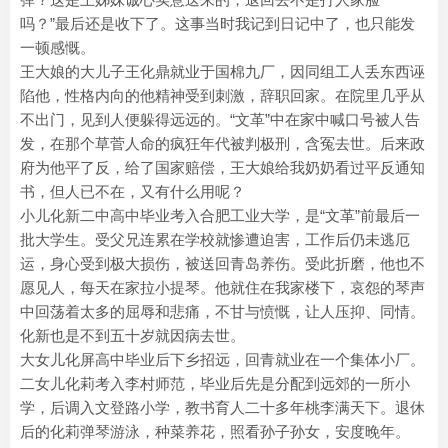
吗？”最后还是收下了。这事当时我记到日记中了，也只能发
一顿感慨。
王大娘的大儿子王化鼎就业于国棉九厂，因同组工人丢东西诬
陷他，性格内向的他精神受到刺激，辞职回家。在院里几乎从
不出门，见到人便躲得远远的。“文革”中在家中喊口号被人告
发，在那个草菅人命的疯狂年代被判极刑，含冤去世。后来政
府为他平了反，给了国家赔偿，王大娘给我奶奶看过平反通知
书，但人已不在，又有什么用呢？
小儿化新二中高中毕业考入合肥工业大学，是“文革”前最后一
批大学生。受父兄连累在学校就惨遭迫害，工作后仍未逃厄
运，身心受到极大损伤，被送回青岛养伤。受此折磨，他也不
愿见人，每天在家拉小提琴。他就住在我家楼下，哀怨的琴声
中回荡着太多的屈辱和悲痛，不甘与愤慨，让人压抑、同情。
化新也是不到五十岁就因病去世。
大女儿化屏高中毕业后下乡招远，回青就业在一个集体小厂。
二女儿化莉考入李村师范，毕业后先是分配到远郊的一所小
学，后调入文登路小学，教书育人二十多年桃李满天下。退休
后的化莉弹琴游泳，种菜养花，照看孙子孙女，安度晚年。