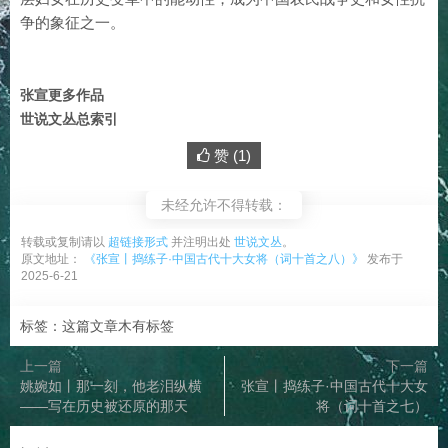
争的象征之一。
张宣更多作品
世说文丛总索引
赞 (
1
)
未经允许不得转载：
转载或复制请以
超链接形式
并注明出处
世说文丛
。
原文地址：
《张宣丨捣练子·中国古代十大女将（词十首之八）》
发布于
2025-6-21
标签：这篇文章木有标签
上一篇
下一篇
姚婉如丨那一刻，他老泪纵横
张宣丨捣练子·中国古代十大女
——写在历史被还原的那天
将（词十首之七）