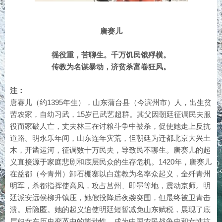
唐赛儿
徭役重，苦聊生。千万饥民饿殍横。
传教为名谋暴动，济贫杀富卷狂风。
注：
唐赛儿（约1395年生），山东蒲台县（今滨州市）人，出生贫
苦农家，自幼习武，15岁已武艺超群。其父因朝廷征调民夫服
役而家破人亡，丈夫林三在讨粮斗争中被杀，促使她走上反抗
道路。明永乐年间，山东连年灾荒，但朝廷为迁都北京大兴土
木，开凿运河，征调数十万民夫，导致民不聊生。唐赛儿的起
义直接源于家庭悲剧和底层民众的生存危机。1420年，唐赛儿
在益都（今青州）卸石棚寨以白莲教为名率众起义，全歼青州
明军，杀都指挥使高风，攻占莒州、即墨等地，震动京师。明
廷派安远侯柳升镇压，她假投降后夜袭突围，但最终被卫青击
溃。后隐匿。她的起义迫使明廷短暂减免山东赋税，展现了底
层妇女在历史变革中的能动性，成为中国农民战争史和女性抗