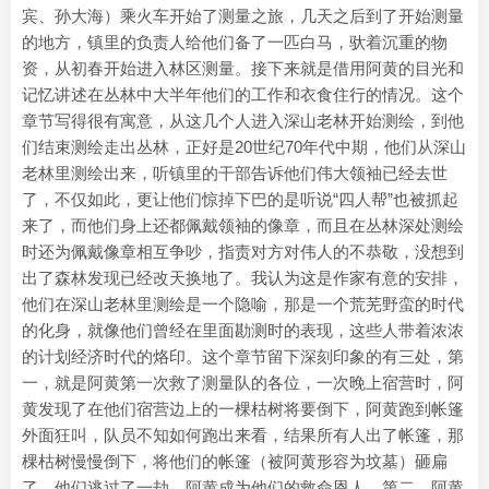
宾、孙大海）乘火车开始了测量之旅，几天之后到了开始测量
的地方，镇里的负责人给他们备了一匹白马，驮着沉重的物
资，从初春开始进入林区测量。接下来就是借用阿黄的目光和
记忆讲述在丛林中大半年他们的工作和衣食住行的情况。这个
章节写得很有寓意，从这几个人进入深山老林开始测绘，到他
们结束测绘走出丛林，正好是20世纪70年代中期，他们从深山
老林里测绘出来，听镇里的干部告诉他们伟大领袖已经去世
了，不仅如此，更让他们惊掉下巴的是听说“四人帮”也被抓起
来了，而他们身上还都佩戴领袖的像章，而且在丛林深处测绘
时还为佩戴像章相互争吵，指责对方对伟人的不恭敬，没想到
出了森林发现已经改天换地了。我认为这是作家有意的安排，
他们在深山老林里测绘是一个隐喻，那是一个荒芜野蛮的时代
的化身，就像他们曾经在里面勘测时的表现，这些人带着浓浓
的计划经济时代的烙印。这个章节留下深刻印象的有三处，第
一，就是阿黄第一次救了测量队的各位，一次晚上宿营时，阿
黄发现了在他们宿营边上的一棵枯树将要倒下，阿黄跑到帐篷
外面狂叫，队员不知如何跑出来看，结果所有人出了帐篷，那
棵枯树慢慢倒下，将他们的帐篷（被阿黄形容为坟墓）砸扁
了，他们逃过了一劫，阿黄成为他们的救命恩人。第二，阿黄