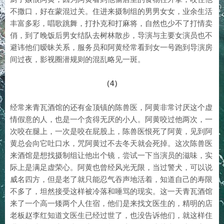
不撒口，好在蒙混过关。住进来摄制组的男男女女，业余生活
丰富多彩，唱歌跳舞，打扑克和打麻将，自然也少不了打情卖
俏，到了晚饭后男女结队去树林散步，导演与主要女演员也不
避讳他们暧昧关系，服务员和阿黄经常看到女一号跑到导演房
间过夜，影视圈潜规则的混乱略见一斑。
（4）
经常来青瓦酒馆的还有金顶镇的陈兽医，阿黄非常讨厌这个虚
情假意的人，也是一个贪得无厌的小人。阿黄咬过他两次，一
次咬在腿上，一次是咬在屁股上，陈兽医恨死了阿黄，见到阿
黄总会向它吐口水，咒阿黄过不去冬天就会死掉。这次陈兽医
来酒馆是想找摄制组让他出个镜，尝试一下当演员的滋味，实
际上是满足虚荣心。阿黄也曾经风光无限，当过警犬，可以说
威名四方，但是老了就只能忍气吞声地活着，知道自己的寿限
不多了，坦然接受这样被冷落和唾骂的现实。这一天青瓦酒馆
来了一个高一矮两个人住宿，他们是来找文医生的，精明的店
老板赵李红知道文医生已经过世了，也没告诉他们，就这样住