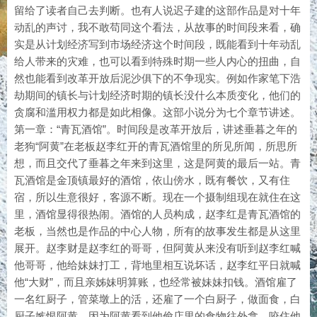
留给了读者自己去判断。也有人说迟子建的这部作品是对十年
动乱的声讨，我不敢苟同这个看法，从故事的时间段来看，确
实是从计划经济写到市场经济这个时间段，既能看到十年动乱
给人带来的灾难，也可以看到特殊时期一些人内心的扭曲，自
然也能看到改革开放后泥沙俱下的不争现实。例如作家笔下浩
劫期间的镇长与计划经济时期的镇长没什么本质变化，他们的
贪腐和滥用权力都是如此相像。这部小说分为七个章节讲述。
第一章：“青瓦酒馆”。时间段是改革开放后，讲述垂暮之年的
老狗“阿黄”在老板赵李红开的青瓦酒馆里的所见所闻，所思所
想，而且交代了垂暮之年来到这里，这是阿黄的最后一站。青
瓦酒馆是金顶镇最好的酒馆，依山傍水，既有餐饮，又有住
宿，所以生意很好，客源不断。现在一个摄制组现在就住在这
里，酒馆显得很热闹。酒馆的人员构成，赵李红是青瓦酒馆的
老板，当然也是作品的中心人物，所有的故事发生都是从这里
展开。赵李财是赵李红的哥哥，但阿黄从来没有听到赵李红喊
他哥哥，他给妹妹打工，背地里相互说坏话，赵李红平日就喊
他“大财”，而且亲姊妹明算账，也经常被妹妹扣钱。酒馆雇了
一名红厨子，管菜墩上的活，还雇了一个白厨子，做面食，白
厨子嫉恨阿黄，因为阿黄看到他偷店里的食物往外拿，咬住他