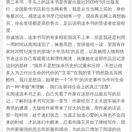
第二本书，手头上的这本书是作家出版社2009年9月出版发
行，全国新华书店和当当网有售，我是从当当网上买的，单价
每册20元。感觉这本书早已经销售一空，现在再去网上再想购
买，你会发现都是高价售出，足以说明这本书的受读者欢迎程
度。
坦诚地说，这本书写的有多精彩我说不上来，但是我还是利用
一周时间认真阅读完了，掩卷而思，觉得值得一读，里面有作
家对20世纪发生的那场“十年浩劫”的反思，以及她用人物和情
节表达出自己客观看法和理性阐述，就像她在这部作品后记里
说到的那样：“我并不是想抹杀历史的沉重和压抑，不想让很
多人为之付出生命的代价的”“文革”“在我的笔下悄然隐去其残
酷性。我只是想说，如果把一个”不平“的历史事件当作对生命
的一种“考验”来理解 ，我们会获得生命上的真正“涅槃”。
在阅读这本书之前，自己先看了作家在这部作品最后写的后
记，了解到这本书写完第一章节，作家经历了丈夫因车祸不幸
离世的遭遇，无疑给作家带来了巨大的悲痛，用作家的话说，
那一段时间，处于迷幻状态，当真正知道心爱的人再也不会回
来的时候，才从迷幻中醒来，忍着伤痛又开始了继续写作。我
为作家顽强的意志所折服和感动，为此自己增加了阅读的动