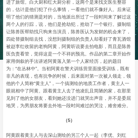
进了旅馆。白大厨和红大厨分析，这两个是来找文医生整容
的，估计是他们犯了什么事情，一看他们就不像好人。后来证
明了他们的猜测是对的，当地派出所过了一段时间来了解过这
两个人的行踪，说，他们是抢劫犯，抢劫了一个银行。摄制组
让陈兽医帮助找只狗来当演员，陈兽医认为发财的机会来了，
四处替摄制组去找，没想到摄制组的负责人却看好了青瓦酒馆
被赵李红收留的老狗阿黄，阿黄听说要去拍电影，而且是陈兽
医负责看管，觉得这是一个不祥的预兆。作品的第二章开始作
家用倒叙的手法讲述阿黄落入第一个人家经历，起的题目
为：“在丛林中”。当初阿黄在警犬训练营里面接受训练，既有
非凡的表现，也有抗争的时候，后来面对第一次被人领走，领
他的个人简称“黄主人”，一个搞测绘的地质工作者，黄主人一
眼就相中了阿黄。跟着黄主人去了他凌乱且简陋的家，在那里
见到了他的女朋友，看到她还没进门就哭出声音，并不是委屈
地哭，为男朋友将要去外地一段时间难过的哭泣，难舍难分。
（5）
阿黄跟着黄主人与去深山测绘的另三个人一起（李优、刘红