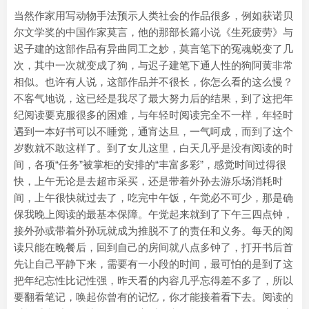
当然作家用写动物手法预示人类社会的作品很多，例如获诺贝
尔文学奖的中国作家莫言，他的那部长篇小说《生死疲劳》与
迟子建的这部作品有异曲同工之妙，莫言笔下的冤魂蜕变了几
次，其中一次就变成了狗，与迟子建笔下通人性的狗阿黄非常
相似。也许有人说，这部作品并不很长，你怎么看的这么慢？
不客气地说，这已经是我尽了最大努力后的结果，到了这把年
纪阅读要克服很多的困难，与年轻时阅读完全不一样，年轻时
遇到一本好书可以不睡觉，通宵达旦，一气呵成，而到了这个
岁数就不敢这样了。到了女儿这里，白天几乎是没有阅读的时
间，各项“任务”被掌柜的安排的“丰富多彩”，感觉时间过得很
快，上午无论是去超市采买，还是带着外孙去游乐场消耗时
间，上午很快就过去了，吃完中午饭，午觉必不可少，那是确
保我晚上阅读的最基本保障。午觉起来就到了下午三四点钟，
接外孙或带着外孙玩就成为推脱不了的责任和义务。每天的阅
读只能在晚餐后，回到自己的房间就八点多钟了，打开书后首
先让自己平静下来，需要有一小段的时间，最可怕的是到了这
把年纪忘性比记性强，昨天看的内容几乎忘得差不多了，所以
要翻看笔记，唤起你曾有的记忆，你才能接着看下去。阅读的