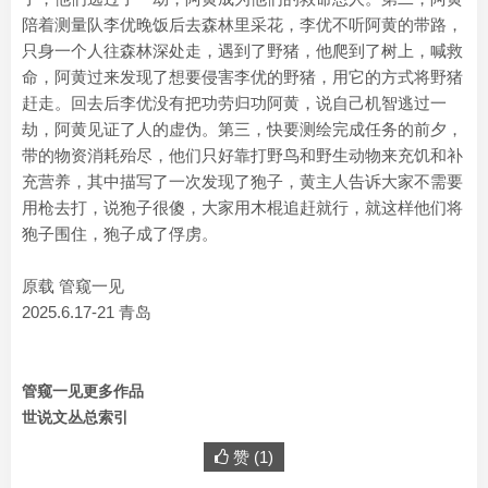
陪着测量队李优晚饭后去森林里采花，李优不听阿黄的带路，
只身一个人往森林深处走，遇到了野猪，他爬到了树上，喊救
命，阿黄过来发现了想要侵害李优的野猪，用它的方式将野猪
赶走。回去后李优没有把功劳归功阿黄，说自己机智逃过一
劫，阿黄见证了人的虚伪。第三，快要测绘完成任务的前夕，
带的物资消耗殆尽，他们只好靠打野鸟和野生动物来充饥和补
充营养，其中描写了一次发现了狍子，黄主人告诉大家不需要
用枪去打，说狍子很傻，大家用木棍追赶就行，就这样他们将
狍子围住，狍子成了俘虏。
原载 管窥一见
2025.6.17-21 青岛
管窥一见更多作品
世说文丛总索引
赞 (
1
)