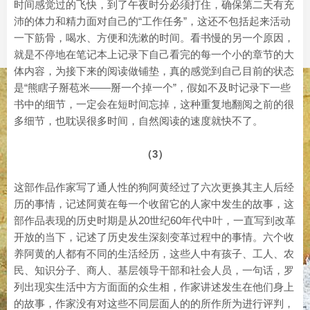
时间感觉过的飞快，到了午夜时分必须打住，确保第二天有充
沛的体力和精力面对自己的“工作任务”，这还不包括起来活动
一下筋骨，喝水、方便和洗漱的时间。看书慢的另一个原因，
就是不停地在笔记本上记录下自己看完的每一个小的章节的大
体内容，为接下来的阅读做铺垫，真的感觉到自己目前的状态
是“熊瞎子掰苞米——掰一个掉一个”，假如不及时记录下一些
书中的细节，一定会在短时间忘掉，这种重复地翻阅之前的很
多细节，也耽误很多时间，自然阅读的速度就快不了。
（3）
这部作品作家写了通人性的狗阿黄经过了六次更换其主人后经
历的事情，记述阿黄在每一个收留它的人家中发生的故事，这
部作品表现的历史时期是从20世纪60年代中叶，一直写到改革
开放的当下，记述了历史发生深刻变革过程中的事情。六个收
养阿黄的人都有不同的生活经历，这些人中有孩子、工人、农
民、知识分子、商人、基层领导干部和社会人员，一句话，罗
列出现实生活中方方面面的众生相，作家讲述发生在他们身上
的故事，作家没有对这些不同层面人的的所作所为进行评判，