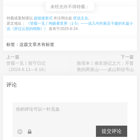
未经允许不得转载：
转载或复制请以
超链接形式
并注明出处
世说文丛
。
原文地址：
《管窥一见丨狗眼看世界（1-5）——说几句作家迟子建的长篇小
说《穿过云层的晴朗》》
发布于2025-6-24
标签：这篇文章木有标签
上一篇
下一篇
管窥一见丨留守日记
陈瑶本丨南非游记之六：开普
（2024.6.11—6.16）
敦的两座山——桌山和信号山
评论
提交评论