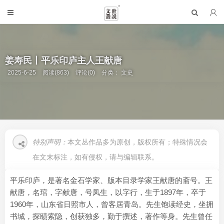
姜寿民丨平乐印庐主人王献唐
2025-6-25
阅读(863)
评论(0)
分类：
文史
特别声明：
本文丛作品多为原创，版权所有；特殊情况会
在文末标注，如有侵权，请与编辑联系。
平乐印庐，是著名金石学家、版本目录学家王献唐的斋号。王
献唐，名琯，字献唐，号凤生，以字行，生于1897年，卒于
1960年，山东省日照市人，曾客居青岛。先生饱读经史，坐拥
书城，探赜索隐，创获独多，勤于撰述，著作等身。先生曾任