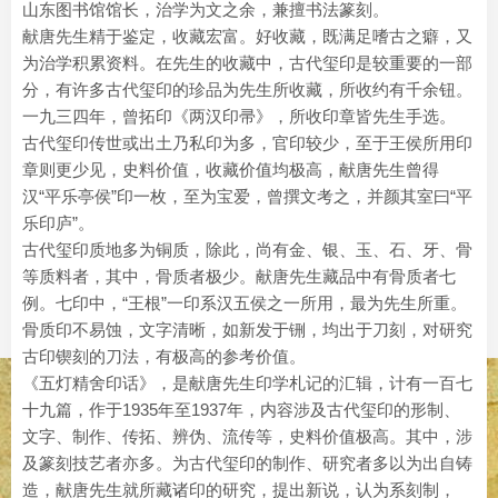
山东图书馆馆长，治学为文之余，兼擅书法篆刻。
献唐先生精于鉴定，收藏宏富。好收藏，既满足嗜古之癖，又
为治学积累资料。在先生的收藏中，古代玺印是较重要的一部
分，有许多古代玺印的珍品为先生所收藏，所收约有千余钮。
一九三四年，曾拓印《两汉印帚》，所收印章皆先生手选。
古代玺印传世或出土乃私印为多，官印较少，至于王侯所用印
章则更少见，史料价值，收藏价值均极高，献唐先生曾得
汉“平乐亭侯”印一枚，至为宝爱，曾撰文考之，并颜其室曰“平
乐印庐”。
古代玺印质地多为铜质，除此，尚有金、银、玉、石、牙、骨
等质料者，其中，骨质者极少。献唐先生藏品中有骨质者七
例。七印中，“王根”一印系汉五侯之一所用，最为先生所重。
骨质印不易蚀，文字清晰，如新发于铏，均出于刀刻，对研究
古印锲刻的刀法，有极高的参考价值。
《五灯精舍印话》，是献唐先生印学札记的汇辑，计有一百七
十九篇，作于1935年至1937年，内容涉及古代玺印的形制、
文字、制作、传拓、辨伪、流传等，史料价值极高。其中，涉
及篆刻技艺者亦多。为古代玺印的制作、研究者多以为出自铸
造，献唐先生就所藏诸印的研究，提出新说，认为系刻制，