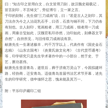
曰：“知古印之皆用白文，白文皆用刀刻，故汉魏史籍载记，
皆言刻印，不言铸文”，旁征博引，立一家之言。
于印的刻制，先生倡“三刀成画”说，曰：“若是古人之刻印，其
刀法亦为今之人治花乳石手，曰否，石质与铜不同，下刀仍各
有别也。古人刻印，笔画粗者，用三刀成画，细者用一刀成
画，周秦古玺如此，汉魏官私印亦然，治印如此，刻彝器文字
亦然”，自持所见，与旧传双刀成画说有异。
献唐先生一生著述极丰，约千万字以上，代表作有《国史金石
志稿》《山东古国考》《炎黄氏旅文化考》《古代货币通考》
等，印学研究只是先生学术著作中的一小部分，然于史、于
艺，厥功甚伟。
献唐先生曾居青岛，逝世后，葬于济南万灵山下，今因拟建环
路，经协商，迁安青岛。适值青岛首届书法艺术节开幕，述先
生的印学研究，借申缅怀之思，愧未能及其万一。
附：平乐印庐藏印二钮