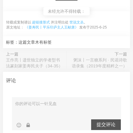
未经允许不得转载：
转载或复制请以
超链接形式
并注明出处
世说文丛
。
原文地址：
《姜寿民丨平乐印庐主人王献唐》
发布于2025-6-25
标签：这篇文章木有标签
上一篇
下一篇
王作亮丨遗世独立的学者型书
粥沫丨一言糖系列 · 民谣诗歌
法篆刻家姜寿民夫子（34-35）
语录集（2019年度精粹之一）
评论
提交评论