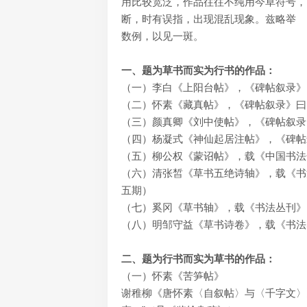
用比较宽泛，作品往往不纯用今草符号，
断，时有误指，出现混乱现象。兹略举
数例，以见一斑。
一、题为草书而实为行书的作品：
（一）李白《上阳台帖》，《碑帖叙录》
（二）怀素《藏真帖》，《碑帖叙录》曰
（三）颜真卿《刘中使帖》，《碑帖叙录》
（四）杨凝式《神仙起居注帖》，《碑帖
（五）柳公权《蒙诏帖》，载《中国书法
（六）清张皙《草书五绝诗轴》，载《书
五期）
（七）奚冈《草书轴》，载《书法丛刊》
（八）明邹守益《草书诗卷》，载《书法
二、题为行书而实为草书的作品：
（一）怀素《苦笋帖》
谢稚柳《唐怀素〈自叙帖〉与〈千字文〉