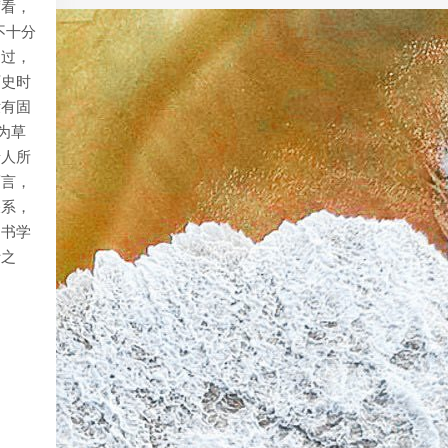
度看，
不十分
用过，
历史时
没有固
为草
唐人所
而言，
关系，
是书学
斤之