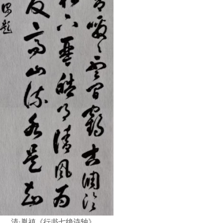
清·胤禛《行书七绝诗轴》