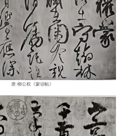
唐·柳公权《蒙诏帖》