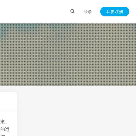
登录
我要注册
、隶、
号的运