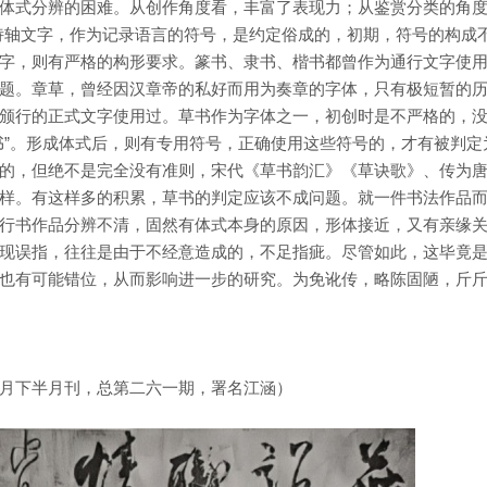
体式分辨的困难。从创作角度看，丰富了表现力；从鉴赏分类的角
诗轴文字，作为记录语言的符号，是约定俗成的，初期，符号的构成
字，则有严格的构形要求。篆书、隶书、楷书都曾作为通行文字使
题。章草，曾经因汉章帝的私好而用为奏章的字体，只有极短暂的
颁行的正式文字使用过。草书作为字体之一，初创时是不严格的，
书”。形成体式后，则有专用符号，正确使用这些符号的，才有被判定
的，但绝不是完全没有准则，宋代《草书韵汇》《草诀歌》、传为
样。有这样多的积累，草书的判定应该不成问题。就一件书法作品
行书作品分辨不清，固然有体式本身的原因，形体接近，又有亲缘
现误指，往往是由于不经意造成的，不足指疵。尽管如此，这毕竟
也有可能错位，从而影响进一步的研究。为免讹传，略陈固陋，斤
月下半月刊，总第二六一期，署名江涵）