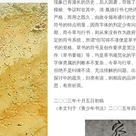
现象已有漫长的历史，后人因袭，导致了
模棱、争议时在其中。清·胤禛行书七绝
严格，而用之既久，由政令颁布通行的文
符号的特点明显，因而字体的判定少有问
期，而今草与行书，则从来没有作为政府
定的符号系统，所谓“但写得不谨便是草
书的资格。草书的符号及创作要求是宽泛
作《草书要领》等，均是草书规范化的字
字体类属的判断本不复杂，今草与行草、
但绝不是纠缠不清、无法排解的问题。出
探讨中的疏失，归类有误，则相应的品评
思，有所祈焉。
二〇〇三年十月五日初稿
（本文刊于《青少年书法》二〇〇五年四