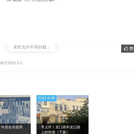
未经允许不得转载：
赞 
。
布于2025-7-1
2025-5-28
十年前在市政府
李义作丨龙口路和龙口路
上的邻居（下篇）