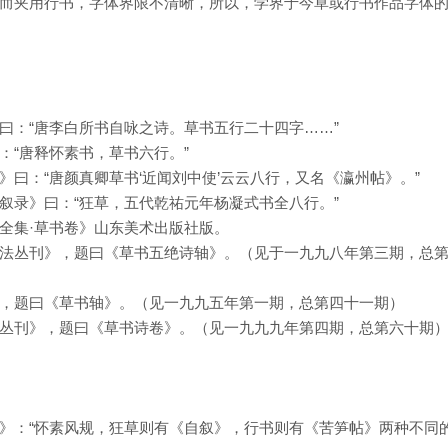
而夹用行书，字体界限不清晰，所以，学界于今草或行书作品字体
曰：“唐李白所书自咏之诗。草书五行二十四字……”
：“唐释怀素书，草书六行。”
曰：“唐颜真卿草书‘近闻刘中使’云云八行，又名《瀛州帖》。”
叙录》曰：“狂草，五代乾祐元年杨凝式书全八行。”
全集·草书卷》山东美术出版社版。
法丛刊》，题曰《草书五绝诗轴》。（见于一九九八年第三期，总
，题曰《草书轴》。（见一九九五年第一期，总第四十一期）
丛刊》，题曰《草书诗卷》。（见一九九九年第四期，总第六十期
》：“怀素风规，狂草则有《自叙》，行书则有《苦笋帖》两种不同