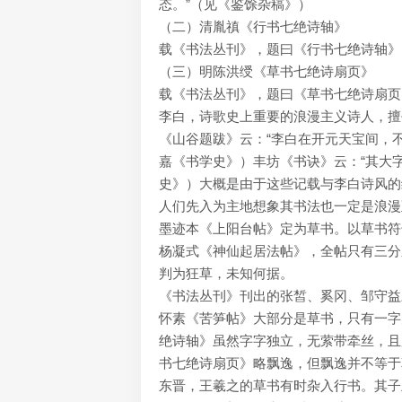
态。”（见《鉴馀杂稿》）
（二）清胤禛《行书七绝诗轴》
载《书法丛刊》，题曰《行书七绝诗轴》
（三）明陈洪绶《草书七绝诗扇页》
载《书法丛刊》，题曰《草书七绝诗扇页
李白，诗歌史上重要的浪漫主义诗人，擅
《山谷题跋》云：“李白在开元天宝间，
嘉《书学史》）丰坊《书诀》云：“其大
史》）大概是由于这些记载与李白诗风的
人们先入为主地想象其书法也一定是浪漫
墨迹本《上阳台帖》定为草书。以草书符
杨凝式《神仙起居法帖》，全帖只有三分
判为狂草，未知何据。
《书法丛刊》刊出的张皙、奚冈、邹守益
怀素《苦笋帖》大部分是草书，只有一字
绝诗轴》虽然字字独立，无萦带牵丝，且
书七绝诗扇页》略飘逸，但飘逸并不等于
东晋，王羲之的草书有时杂入行书。其子