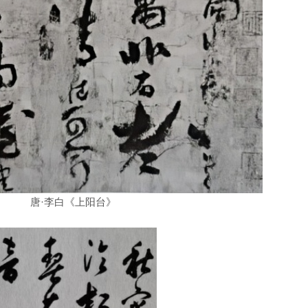
唐·李白《上阳台》