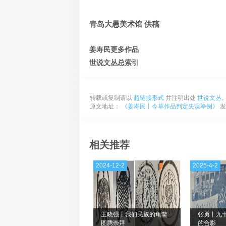
青岛大愚美术馆 供稿
姜寿民更多作品
世说文丛总索引
转载或复制请以
超链接形式
并注明出处
世说文丛
原文地址：
《姜寿民丨今草作品判定失误举例》
发
相关推荐
2024-12-2
2025-4-2
王晓强丨我们民族的龟鳖
张勇丨九
图腾崇拜
的合影