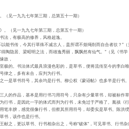
。（见一九九七年第三期，总第五十一期）
》。（见一九九七年第三期，总第五十一期）
书法，有极高的修养，风格超逸。
不以能书传，今其行草殊不减古人，盖所谓不烦绳削而自合者欤？”（
字得陶隐居、梁昭明之法，而雄逸秀丽，飘飘然有仙气。”（见《书学
缘故，
至极的。书法体式最具浪漫色彩的，是草书，便将流传至今的李白
号律之，多有未合，应判为行书。
之一是草书符号，其余均是行书。柳公权《蒙诏帖》也多半是行书
三人的作品，基本是用行书习用符号，只杂有少量草书，却被标作
为行书，是因此一字的体式而判为行书，未免过于严格了。胤禛《
用笔丰腴，感觉很像行书，但察其所用符号，却委实是草书。陈洪
草书，该作也是行书。
王献之，更以草书、行书相杂出之，号称“破体”，可见草书、行书杂