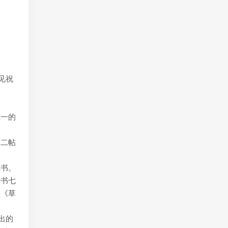
见祝
唯一的
。二帖
草书。
行书七
绶《草
出的