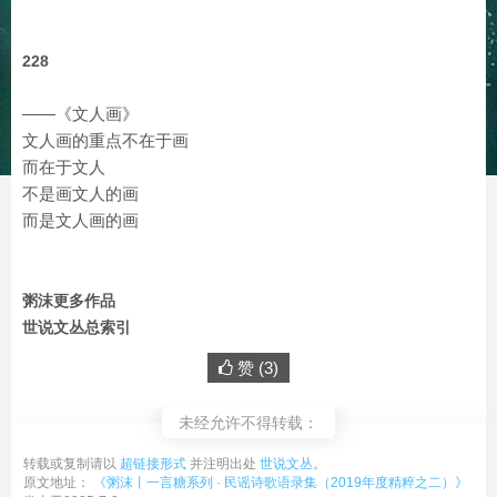
228
——《文人画》
文人画的重点不在于画
而在于文人
不是画文人的画
而是文人画的画
粥沫更多作品
世说文丛总索引
赞 (
3
)
未经允许不得转载：
转载或复制请以
超链接形式
并注明出处
世说文丛
。
原文地址：
《粥沫丨一言糖系列 · 民谣诗歌语录集（2019年度精粹之二）》