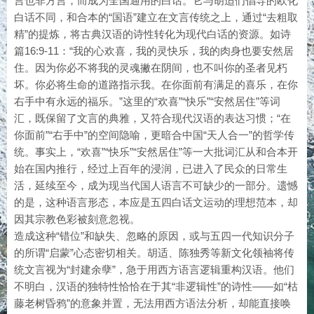
言也非方言，而成为全国通用的白话。它与胡适们倡导的欧化
白话不同，和合本的“国语”建立在文言传统之上，通过“去粗取
精”的提炼，将古典汉语的诗性转化为现代白话的资源。如诗
篇16:9-11：“我的心欢喜，我的灵快乐，我的肉身也要安然居
住。因为你必不将我的灵魂撇在阴间，也不叫你的圣者见朽
坏。你必将生命的道路指示我。在你面前有满足的喜乐，在你
右手中有永远的福乐。”这里的“欢喜”“快乐”“安然居住”等词
汇，既保留了文言的典雅，又符合现代汉语的表达习惯；“在
你面前”“右手中”的空间隐喻，更暗合中国“天人合一”的哲学传
统。事实上，“欢喜”“快乐”“安然居住”等一大批词汇从和合本开
始在国内推行，经过上百年的浸润，已进入了民众的日常生
活，延续至今，成为现当代国人语言不可缺少的一部分。遗憾
的是，这种语言形态，本应是五四白话文运动的理想范本，却
因其宗教色彩被刻意忽视。
造成这种“错位”和缺失、忽略的原因，或与五四一代知识分子
的所谓“启蒙”心态密切相关。胡适、陈独秀等新文化领袖将传
统文言视为“封建余孽”，急于用西方语言逻辑重构汉语。他们
不明白，汉语的独特性恰恰在于其“非逻辑性”的诗性——如“枯
藤老树昏鸦”的意象并置，无法用西方语法分析，却能直接唤