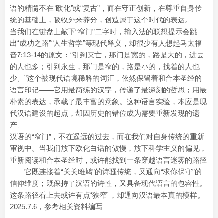
语的精髓不在“欧化”或“复古”，而在守正创新，在尊重自身传
统的基础上，吸收外来养分，创造属于这个时代的表达。
当我们在键盘上敲下“窄门”二字时，输入法的联想提示会跳
出“成功之路”“人生哲学”等现代释义，却很少有人想起马太福
音7:13-14的原文：“引到灭亡，那门是宽的，路是大的，进去
的人也多；引到永生，那门是窄的，路是小的，找着的人也
少。”这个被现代语境稀释的词汇，依然保留着和合本圣经的
语言印记——它用最简练的汉字，传递了最深刻的哲思；用最
朴素的表达，承载了最丰富的意象。这种语言实验，本应是现
代汉语建设的起点，却因历史的错位成为需要重新发现的遗
产。
汉语的“窄门”，不在遥远的过去，而在我们对自身传统的重新
审视中。当我们放下欧化白话的傲慢，放下科学主义的偏见，
重新阅读和合本圣经时，或许能找到一条穿越语言迷雾的路径
——它既连接着“关关雎鸠”的诗骚传统，又通向“求你保守”的
信仰维度；既保持了汉语的诗性，又具备现代语言的包容性。
这条路径看上去或许有点“狭窄”，却通向汉语最本真的模样。
2025.7.6，参考相关资料编写