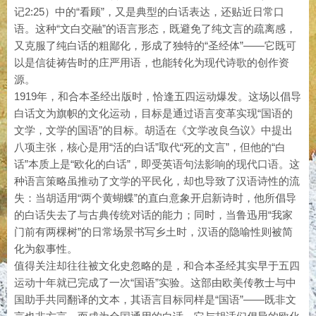
记2:25）中的“看顾”，又是典型的白话表达，还贴近日常口
语。这种“文白交融”的语言形态，既避免了纯文言的疏离感，
又克服了纯白话的粗鄙化，形成了独特的“圣经体”——它既可
以是信徒祷告时的庄严用语，也能转化为现代诗歌的创作资
源。
1919年，和合本圣经出版时，恰逢五四运动爆发。这场以倡导
白话文为旗帜的文化运动，目标是通过语言变革实现“国语的
文学，文学的国语”的目标。胡适在《文学改良刍议》中提出
八项主张，核心是用“活的白话”取代“死的文言”，但他的“白
话”本质上是“欧化的白话”，即受英语句法影响的现代口语。这
种语言策略虽推动了文学的平民化，却也导致了汉语诗性的流
失：当胡适用“两个黄蝴蝶”的直白意象开启新诗时，他所倡导
的白话失去了与古典传统对话的能力；同时，当鲁迅用“我家
门前有两棵树”的日常场景书写乡土时，汉语的隐喻性则被简
化为叙事性。
值得关注却往往被文化史忽略的是，和合本圣经其实早于五四
运动十年就已完成了一次“国语”实验。这部由欧美传教士与中
国助手共同翻译的文本，其语言目标同样是“国语”——既非文