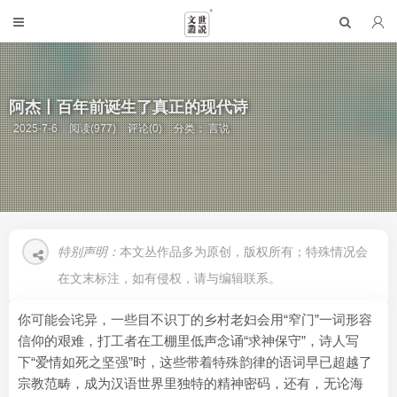
阿杰丨百年前诞生了真正的现代诗
2025-7-6
阅读(977)
评论(0)
分类：
言说
特别声明：
本文丛作品多为原创，版权所有；特殊情况会
在文末标注，如有侵权，请与编辑联系。
你可能会诧异，一些目不识丁的乡村老妇会用“窄门”一词形容
信仰的艰难，打工者在工棚里低声念诵“求神保守”，诗人写
下“爱情如死之坚强”时，这些带着特殊韵律的语词早已超越了
宗教范畴，成为汉语世界里独特的精神密码，还有，无论海