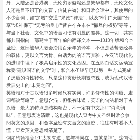
外、大陆还是台港澳，无论穷乡僻壤还是繁华都市，无论文化
人还是目不识丁的文盲，信徒在祷告和日常会话中，其使用的
不少言词，如“加增”“交通”“果效”“律法”，以及“窄门”“天国”“分
享”“求神保守”“无亏的良心”“昔在今在永在”“撒旦的权势”等等，
与当下社会、文化中的语言习惯有明显的差异。这一切，其实
都共同指向一部诞生于百年前的翻译文本——1919年版和合本
圣经。这部被华人教会沿用百余年的译本，不仅是基督教经典
的载体，更以文言为骨、白话为肉的语言实验，在汉语现代化
的进程中埋下了极具启示性的文化基因。在五四白话文运动宣
称要“建设国语的文学”时，和合本圣经早已以另一种方式完成
了汉语的诗性转化，只是这种贡献长期被忽视，成为现代汉语
发展史上的“未竟之问”。
英语相对于古汉语很多时候只有实词，许多修饰性的词语、虚
词都被简略了，意思含混，但很有味道，英语的句法相对于古
汉语，最大的特点是结构精密，不一定有中文那种“诗意韵
味”，但意思表达清晰，这也是现代人查考中文圣经时常会参
阅英文的原因。和合本圣经有文言文的痕迹，往往有时看不大
懂，查看英文意思就清楚了。
例如约翰福音1:1“太初有道，道与神同在，道就是神”。这句话