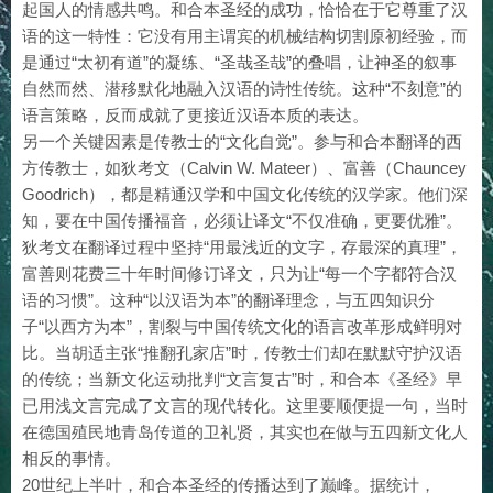
起国人的情感共鸣。和合本圣经的成功，恰恰在于它尊重了汉
语的这一特性：它没有用主谓宾的机械结构切割原初经验，而
是通过“太初有道”的凝练、“圣哉圣哉”的叠唱，让神圣的叙事
自然而然、潜移默化地融入汉语的诗性传统。这种“不刻意”的
语言策略，反而成就了更接近汉语本质的表达。
另一个关键因素是传教士的“文化自觉”。参与和合本翻译的西
方传教士，如狄考文（Calvin W. Mateer）、富善（Chauncey
Goodrich），都是精通汉学和中国文化传统的汉学家。他们深
知，要在中国传播福音，必须让译文“不仅准确，更要优雅”。
狄考文在翻译过程中坚持“用最浅近的文字，存最深的真理”，
富善则花费三十年时间修订译文，只为让“每一个字都符合汉
语的习惯”。这种“以汉语为本”的翻译理念，与五四知识分
子“以西方为本”，割裂与中国传统文化的语言改革形成鲜明对
比。当胡适主张“推翻孔家店”时，传教士们却在默默守护汉语
的传统；当新文化运动批判“文言复古”时，和合本《圣经》早
已用浅文言完成了文言的现代转化。这里要顺便提一句，当时
在德国殖民地青岛传道的卫礼贤，其实也在做与五四新文化人
相反的事情。
20世纪上半叶，和合本圣经的传播达到了巅峰。据统计，