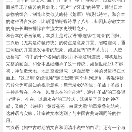
上。”这里的“倒出来”“脱了节”“熔化”“枯干”等动词，以极强的画
面感呈现了痛苦的具象化；“瓦片”与“牙床”的并置，通过日常
事物的组合，制造出类似艾略特《荒原》的现代诗性。和合本
的这种语言实验，比胡适的蝴蝶诗早了八年，却因其宗教文本
的身份长期被排除在主流文学史视野之外。
和合本的语言策略，本质上是对汉语“非连续性句法”的回归。
古汉语（尤其是诗骚传统）的特点是意象并置、省略虚词，通
过词语的并置激发读者的想象。如温庭筠“鸡声茅店月，人迹
板桥霜”，诗中的十个名词的排列并不靠逻辑连接，却构建出
完整的画面。和合本圣经继承了这一传统，如创世纪1:1-3“起
初，神创造天地。地是空虚混沌，渊面黑暗；神的灵运行在水
面上。”这里用“空虚混沌”“渊面黑暗”两个并列短语，将混沌状
态转化为可感知的视觉意象；启示录4:8“圣哉！圣哉！圣哉！
主神是昔在、今在、以后永在的全能者”，通过“圣哉”的三叠唱
与“昔在、今在、以后永在”的三段式，既保留了原文的神圣
感，又暗合《诗经》“蒹葭苍苍，白露为霜”的重章叠句结构。
这种语言实验，让宗教文本达到了与中国古典诗词同等的作
用。
古汉语（如中古时期的文言和明清小说中的白话）还有一个与