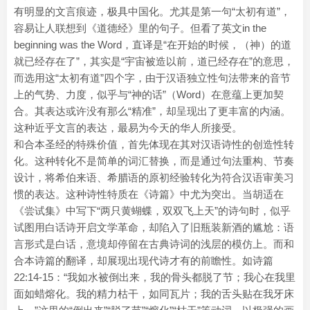
有明显的文言痕迹，极具中国化。尤其是第一句“太初有道”，
容易让人联想到《道德经》里的句子。但看了英文in the
beginning was the Word，直译是“在开始的时候，（神）的道
就已经存在了”，其实是“宇宙被造以前，道已经存在”的意思，
而选用这“太初有道”四个字，由于汉语独立性句法带来的音节
上的气势、力度，似乎与“神的话”（Word）在意蕴上更加契
合。其表达或许没有那么“精准”，却呈现出了更丰富的内涵。
这种近乎文言的表达，最易为今天的华人所接受。
和合本圣经的特殊价值，首先体现在其对汉语诗性的创造性转
化。这种转化不是简单的词汇替换，而是通过句法重构、节奏
设计，将希伯来语、希腊语的原初经验转化为符合汉语审美习
惯的表达。这种诗性特质在《诗篇》中尤为突出。当胡适在
《尝试集》中写下“两只黄蝴蝶，双双飞上天”的诗句时，似乎
试图用白话诗开启文学革命，却陷入了旧瓶装新酒的尴尬：语
言形式是白话，意境却停留在古典诗词的浅层的模仿上。而和
合本诗篇的翻译，却展现出现代诗才有的前瞻性。如诗篇
22:14-15：“我如水被倒出来，我的骨头都脱了节；我心在我里
面如蜡熔化。我的精力枯干，如同瓦片；我的舌头贴在我牙床