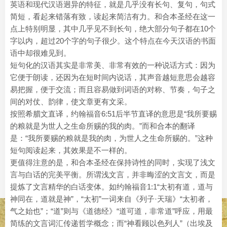
英语和现代汉语迥异的特征，就是几乎没有长句、复句，句式
简短，看起来错落有致，读起来简洁有力。和合本圣经在这一
点上特别明显，其中几乎见不到长句，绝大部分句子都在10个
字以内，超过20个字的句子很少。这个特点在今天汉语的书面
语中却很难见到。
短句化的汉语其实是非常美、非常有效的一种说话方式：因为
它便于朗读，还因为在短时间内说话，其声音越短意思会越容
易把握，便于交流；而且容易做到词语的对称、节奏，句子之
间的对仗、韵律，使文章更有文采。
按照希腊文直译，约翰福音6:51后半节直译的意思是“我所要赐
的粮就是为世人之生命所赐的我的肉。”而和合本的翻译
是：“我所要赐的粮就是我的肉，为世人之生命所赐的。”这种
短句阅读起来，其效果是不一样的。
更值得注意的是，和合本圣经在保持诗性的同时，实现了浅文
言与白话的完美平衡。所谓浅文言，并非晦涩的文言文，而是
提炼了文言精华的白话变体。如约翰福音1:1“太初有道，道与
神同在，道就是神”，“太初”一词来自《列子·天瑞》“太初者，
气之始也”；“道”则与《道德经》“道可道，非常道”呼应，用最
简练的文言词汇传递哲学概念；而“神看顾以色列人”（出埃及