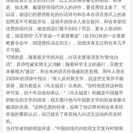
说都是真正意义的现代诗，比之后世推崇备至的胡适、郭沫
若、徐志摩、戴望舒等现代诗人的诗作，要优秀得太多了。可
以说，胡适们的那些欧化的白话诗与和合本在语言形式上的差
别简直不可相提并论，这就不由得令人发出疑问，和合本那些
优秀的现代诗，难道胡适们看不到吗？而且，更令人惊讶的
是，胡适曾经“几乎变成一个基督教徒”（在1911年的一次基督
教夏令会中，胡适曾经决志归主），说他没有见过和合本几乎
不可能。
可惜的是，随着新文学的兴起，白话文逐渐演变为“欧化白
话”，其诗性被实用主义消解；随着科学主义的盛行，宗教文
本被视为“迷信”，和合本的语言价值被刻意忽视。周作人曾在
1920年的演讲中指出：“有人反对新文学，说这些文章并不能
算新，因为都是从《马太福音》出来的。”当时他觉得这种批
评可笑，但十年后他却承认：“《马太福音》的确是中国最早
的欧化的文学的国语，我又预计他与中国新文学的前途有极大
极深的关系。”这种态度的转变，反映了知识界对和合本圣经
价值的重新认识，却已错失了将其纳入白话文运动的历史时
机。
当代学者刘皓明批评道：“中国的现代诗歌同文艺复兴时期英