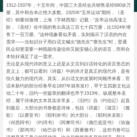
1912-1937年，十五年间，中国三大圣经会共销售圣经680余万
册，其中和合本占绝大多数。1925年“五卅运动”期间，《圣
经》销量却激增，上海《字林西报》记载：“反帝运动高涨之
际，《圣经》在中国的售出高达三百七十四万册，比1924年增
售了一百万册。”这种现象看似矛盾，实则揭示了汉语的内在
需求——当知识分子用白话文喊出“德先生”“赛先生”时，普通
民众却更需要一种既能传递信仰又能安顿心灵的语言，而和合
本恰好满足了这一需求。
无论是从现代诗的意义上还是从文言到白话转化的语言形态的
意义上，都可以看到《诗篇》中的诗才是真正的现代诗，是有
恒久魅力的现代诗。其实，从白话文的发展时间顺序来看，官
话本新约的部分经卷早在1897年就有发行，早于五四新文化运
动二十年，旧约一些篇章的翻译也早于1919年。纵观整本圣
经，属于诗体的文本其实非常多，《旧约》自《约伯记》起直
到最后，大部分的书卷都是诗体，包括《诗篇》《箴言》《雅
歌》《以赛亚书》《耶利米书》的大部分，《耶利米哀歌》
《何西阿书》《约珥书》《阿摩司书》《俄巴底亚书》《弥迦
书》《那鸿书》《哈巴谷书》和《西番雅书》，这些书卷可以