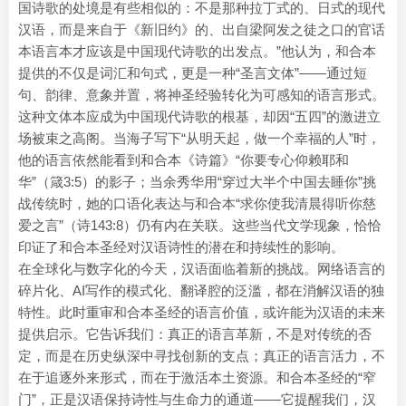
国诗歌的处境是有些相似的：不是那种拉丁式的、日式的现代
汉语，而是来自于《新旧约》的、出自梁阿发之徒之口的官话
本语言本才应该是中国现代诗歌的出发点。”他认为，和合本
提供的不仅是词汇和句式，更是一种“圣言文体”——通过短
句、韵律、意象并置，将神圣经验转化为可感知的语言形式。
这种文体本应成为中国现代诗歌的根基，却因“五四”的激进立
场被束之高阁。当海子写下“从明天起，做一个幸福的人”时，
他的语言依然能看到和合本《诗篇》“你要专心仰赖耶和
华”（箴3:5）的影子；当余秀华用“穿过大半个中国去睡你”挑
战传统时，她的口语化表达与和合本“求你使我清晨得听你慈
爱之言”（诗143:8）仍有内在关联。这些当代文学现象，恰恰
印证了和合本圣经对汉语诗性的潜在和持续性的影响。
在全球化与数字化的今天，汉语面临着新的挑战。网络语言的
碎片化、AI写作的模式化、翻译腔的泛滥，都在消解汉语的独
特性。此时重审和合本圣经的语言价值，或许能为汉语的未来
提供启示。它告诉我们：真正的语言革新，不是对传统的否
定，而是在历史纵深中寻找创新的支点；真正的语言活力，不
在于追逐外来形式，而在于激活本土资源。和合本圣经的“窄
门”，正是汉语保持诗性与生命力的通道——它提醒我们，汉