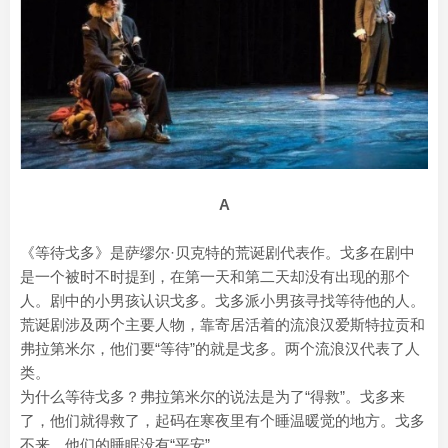
A
《等待戈多》是萨缪尔·贝克特的荒诞剧代表作。戈多在剧中
是一个被时不时提到，在第一天和第二天却没有出现的那个
人。剧中的小男孩认识戈多。戈多派小男孩寻找等待他的人。
荒诞剧涉及两个主要人物，靠寄居活着的流浪汉爱斯特拉贡和
弗拉第米尔，他们要“等待”的就是戈多。两个流浪汉代表了人
类。
为什么等待戈多？弗拉第米尔的说法是为了“得救”。戈多来
了，他们就得救了，起码在寒夜里有个睡温暖觉的地方。戈多
不来，他们的睡眠没有“平安”。