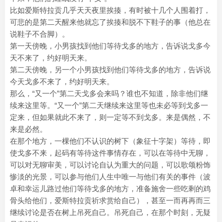
比如爱斯特拉贡几乎天天夜里挨揍，有时被十几个人围着打，
可悲的是第二天醒来他就忘了挨揍和脱不下鞋子的事（他总在
说鞋子不合脚）。
第一天傍晚，小男孩找到他们等待戈多的地方，告诉说戈多今
天不来了，约好明天来。
第二天傍晚，另一个小男孩找到他们等待戈多的地方，告诉说
今天戈多不来了，约好明天来。
那么，“又一个”第二天戈多会来吗？谁也不知道，除非他们继
续来这里等。“又一个”第二天继续来这里等也未必等到戈多一
定来，但如果就此不来了，则一定等不到戈多。来是偶然，不
来是必然。
在那个地方，一棵他们不认识的树下（象征十字架）等待，即
使戈多不来，起码有等待这件事情存在，可以在等待中无聊，
可以对无聊审美，可以讨论自认为重大的问题，可以歌颂粉饰
惨淡的光景，可以参与他们人生中唯一与他们有关的事件（波
卓和幸运儿路过他们等待戈多的地方，准备施舍一些吃剩的鸡
骨头给他们，爱斯特拉贡祈求赏给自己），甚至一而再再而三
继续讨论是否在树上吊死自己。吊死自己，在那个时刻，无疑