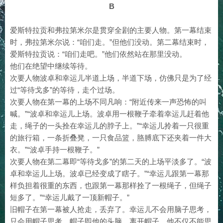
B
爱斯特拉贡和弗拉第米尔是贯穿全剧的主要人物。第一幕结束
时，弗拉第米尔说：“咱们走。”但他们没动。第二幕结束时，
爱斯特拉贡说：“咱们走吧。”他们依然站在那里没动。
他们在绝望中继续等待。
次要人物波卓和幸运儿半道上场，半道下场，仿佛只是为了经
过“等待戈多”的等待，走个过场。
次要人物在第一幕的上场不同凡响：“附近传来一声恐怖的叫
喊。”“波卓和幸运儿上场。波卓用一根鞭子牵着幸运儿赶着他
走，绳子的一头拴在幸运儿的脖子上。”“幸运儿拎着一只很重
的旅行箱，一条折叠凳，一只食品篮，胳膊底下还夹着一件大
衣。”“波卓手持一根鞭子。”
次要人物在第二幕即“等待戈多”的第二天的上场平淡多了。“波
卓和幸运儿上场。波卓已经变成了瞎子。”“幸运儿跟第一幕那
样负担着很重的东西，也跟第一幕那样拴了一根绳子，但绳子
短多了。”“幸运儿戴了一顶新帽子。”
旧帽子在第一幕被人抢走，丢弃了。幸运儿不会用脑子思考，
只会用帽子思考。帽子即他的头脑。离开帽子，他不仅不能思