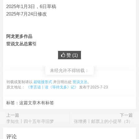
2025年1月3日，6日草稿
2025年7月24日修改
阿龙更多作品
世说文丛总索引
赞 (
1
)
未经允许不得转载：
转载或复制请以
超链接形式
并注明出处
世说文丛
。
原文地址：
《李言谙丨读《等待戈多》记》
发布于2025-7-23
标签：这篇文章木有标签
上一篇
下一篇
李知生丨四十五年寻旧梦
张增勇丨邮票上的小提琴（3）
评论