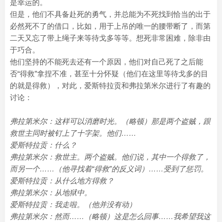
是幸运的。
但是，他们不具备赴死的勇气，并总能为不死找到恰当的出于
必然死不了的借口，比如，用于上吊的唯一的腰带断了，而第
二天又忘了带上绳子来等待戈多等等。想死非常困难，除非由
于巧合。
他们坚持的不能死去还有一个原因，他们对自己死了之后能
否“得救”拿捏不准，甚至十分怀疑（他们在这里等待戈多的目
的就是得救），对此，爱斯特拉贡和弗拉第米尔进行了有趣的
讨论：
弗拉第米尔：这样可以消磨时光。（略顿）那是两个盗贼，跟
救世主同时被钉上了十字架。他们……
爱斯特拉贡：什么？
弗拉第米尔：救世主。两个盗贼。他们说，其中一个得救了，
而另一个……（他寻找着“得救”的反义词）……受到了惩罚。
爱斯特拉贡：从什么地方得救？
弗拉第米尔：从地狱中。
爱斯特拉贡：我走啦。（他并没有动）
弗拉第米尔：然而……（略顿）这是怎么回事……我希望我这