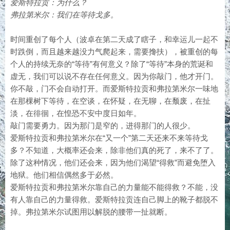
爱斯特拉贡：为什么？
弗拉第米尔：我们在等待戈多。
时间重创了每个人（波卓在第二天成了瞎子，和幸运儿一起不
时跌倒，而且越来越没力气爬起来，需要搀扶），被重创的每
个人的持续无奈的“等待”有何意义？除了“等待”本身的荒诞和
虚无，我们可以说不存在任何意义。因为你敲门，他才开门。
你不敲，门不会自动打开。而爱斯特拉贡和弗拉第米尔一味地
在那棵树下等待，在空谈，在怀疑，在无聊，在颓废，在扯
淡，在徘徊，在惶恐不安中度日如年。
敲门需要勇力。因为那门是窄的，进得那门的人很少。
爱斯特拉贡和弗拉第米尔在“又一个”第二天还来不来等待戈
多？不知道，大概率还会来，除非他们真的死了，来不了了。
除了这种情况，他们还会来，因为他们渴望“得救”而避免堕入
地狱。他们相信偶然多于必然。
爱斯特拉贡和弗拉第米尔靠自己的力量能不能得救？不能，没
有人靠自己的力量得救。爱斯特拉贡连自己脚上的靴子都脱不
掉。弗拉第米尔试图用以解脱的腰带一扯就断。