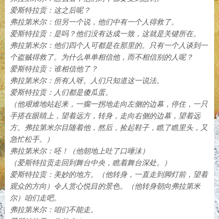
爱斯特拉贡：这之后呢？
弗拉第米尔：但另一个说，他们中有一个人得救了。
爱斯特拉贡：是吗？他们没有达成一致，这就是关键所在。
弗拉第米尔：他们四个人可都是在那里的。只有一个人谈到一
个盗贼得救了。为什么单单相信他，而不相信别的人呢？
爱斯特拉贡：谁相信他了？
弗拉第米尔：所有人呀。人们只知道这一说法。
爱斯特拉贡：人们都是傻瓜蛋。
（他艰难地站起来，一瘸一拐地走向左侧的边幕，停住，一只
手搭在眼睛上，望着远方，转身，走向右侧的边幕，望着远
方。弗拉第米尔目随着他，然后，捡起鞋子，瞧了瞧里头，又
急忙松手。）
弗拉第米尔：呸！（他朝地上吐了口唾沫）
（爱斯特拉贡走回到舞台中央，瞧着舞台深处。）
爱斯特拉贡：美妙的地方。（他转身，一直走到脚灯前，望着
观众的方向）令人赏心悦目的景色。（他转身朝向弗拉第米
尔）咱们走吧。
弗拉第米尔：咱们不能走。