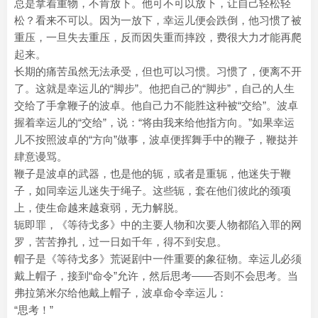
总是拿着重物，不肯放下。他可不可以放下，让自己轻松轻
松？看来不可以。因为一放下，幸运儿便会跌倒，他习惯了被
重压，一旦失去重压，反而因失重而摔跤，费很大力才能再爬
起来。
长期的痛苦虽然无法承受，但也可以习惯。习惯了，便离不开
了。这就是幸运儿的“脚步”。他把自己的“脚步”，自己的人生
交给了手拿鞭子的波卓。他自己力不能胜这种被“交给”。波卓
握着幸运儿的“交给”，说：“将由我来给他指方向。”如果幸运
儿不按照波卓的“方向”做事，波卓便挥舞手中的鞭子，鞭挞并
肆意谩骂。
鞭子是波卓的武器，也是他的轭，或者是重轭，他迷失于鞭
子，如同幸运儿迷失于绳子。这些轭，套在他们彼此的颈项
上，使生命越来越衰弱，无力解脱。
轭即罪，《等待戈多》中的主要人物和次要人物都陷入罪的网
罗，苦苦挣扎，过一日如千年，得不到安息。
帽子是《等待戈多》荒诞剧中一件重要的象征物。幸运儿必须
戴上帽子，接到“命令”允许，然后思考——否则不会思考。当
弗拉第米尔给他戴上帽子，波卓命令幸运儿：
“思考！”