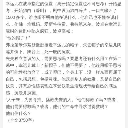
幸运儿在波卓指定的位置（离开指定位置也不可思考）开始思
考，开始独白（嚎叫），剧中设为独白碎片，一口气嚎叫了
1500 多字。谁也听不明白他在说什么，他自己也不懂在说什
么，仿佛一堆乱码。爱斯特拉贡、弗拉第米尔、波卓在幸运儿
嚎叫的迷乱中陷入疯狂，波卓高喊：
“他的帽子！”
弗拉第米尔紧赶慢赶抢走幸运儿的帽子，失去帽子的幸运儿闭
嘴并倒下。舞台上，死一般的沉默。
丧失独立意识的人，需要思考吗？要思考还有什么用？在第二
幕中，幸运儿戴上了新帽子，但他不需要了，他连用帽子思考
的可能性都放弃了，成了哑巴，全身上下，没一样东西再属于
自己，包括思想，包括灵魂。他既是别人的奴隶，又是自己的
奴隶，其悲剧性还表现在享受奴隶生活现状带给自己的满足
感，沉浸并疯癫。
“人子来，为要寻找、拯救失丧的人。”他们得救了吗？或者，
他们需要得救吗？或者，他们的生命中寻求过得救吗？
他们信什么？
（全文3750字）