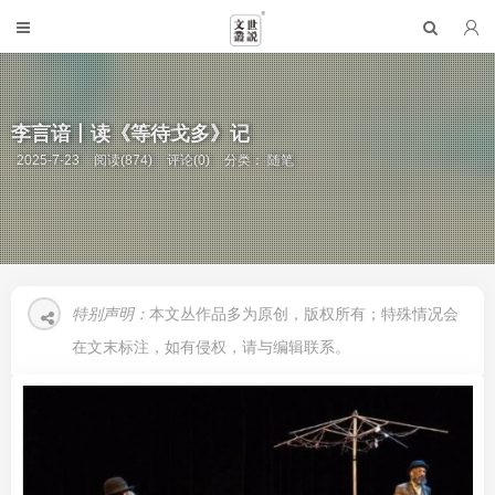
李言谙丨读《等待戈多》记
2025-7-23
阅读(874)
评论(0)
分类：
随笔
特别声明：
本文丛作品多为原创，版权所有；特殊情况会
在文末标注，如有侵权，请与编辑联系。