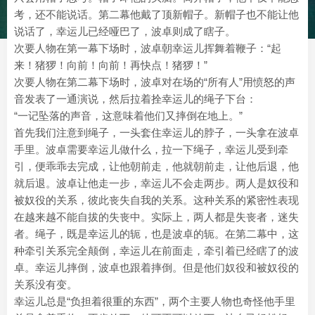
考，还不能说话。第二幕他戴了顶新帽子。新帽子也不能让他
说话了，幸运儿已经哑巴了，波卓则成了瞎子。
次要人物在第一幕下场时，波卓朝幸运儿挥舞着鞭子：“起
来！猪猡！向前！向前！再快点！猪猡！”
次要人物在第二幕下场时，波卓对在场的“所有人”用愤怒的声
音发表了一通演说，然后拉着拴幸运儿的绳子下台：
“一记坠落的声音，这意味着他们又摔倒在地上。”
首先我们注意到绳子，一头套住幸运儿的脖子，一头拿在波卓
手里。波卓需要幸运儿做什么，拉一下绳子，幸运儿受到牵
引，便乖乖去完成，让他朝前走，他就朝前走，让他后退，他
就后退。波卓让他走一步，幸运儿不会走两步。两人是奴役和
被奴役的关系，彼此丧失自我的关系。这种关系的紧密性表现
在越来越不能自拔的失丧中。实际上，两人都是失丧者，迷失
者。绳子，既是幸运儿的轭，也是波卓的轭。在第二幕中，这
种牵引关系完全颠倒，幸运儿在前面走，牵引着已经瞎了的波
卓。幸运儿摔倒，波卓也跟着摔倒。但是他们奴役和被奴役的
关系没有变。
幸运儿总是“负担着很重的东西”，两个主要人物也奇怪他手里