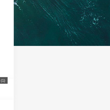
(
1
)