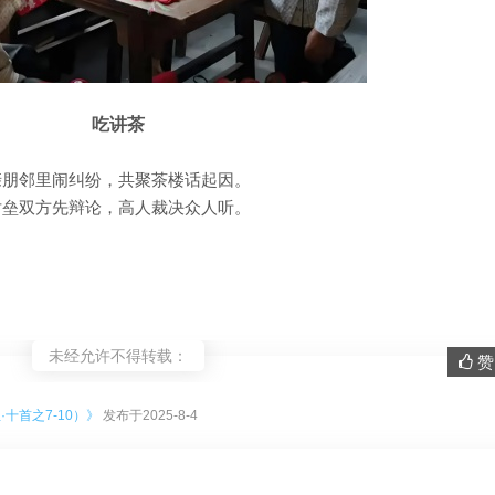
吃讲茶
亲朋邻里闹纠纷，共聚茶楼话起因。
对垒双方先辩论，高人裁决众人听。
未经允许不得转载：
赞 
。
十首之7-10）》
发布于2025-8-4