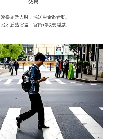
交易
恰逢换届选人时，输送重金欲晋职。
品劣才乏熟窃盗，官衔贿取耍淫威。