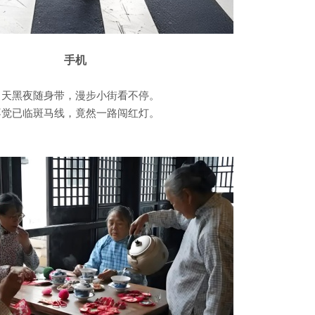
手机
白天黑夜随身带，漫步小街看不停。
不觉已临斑马线，竟然一路闯红灯。