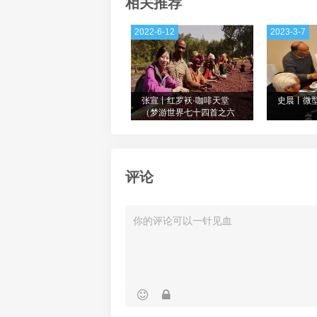
相关推荐
2022-6-12
2023-3-7
张宣丨红罗袄·咖啡天堂
史晨丨微
（梦游世界七十四首之六
十一）
评论