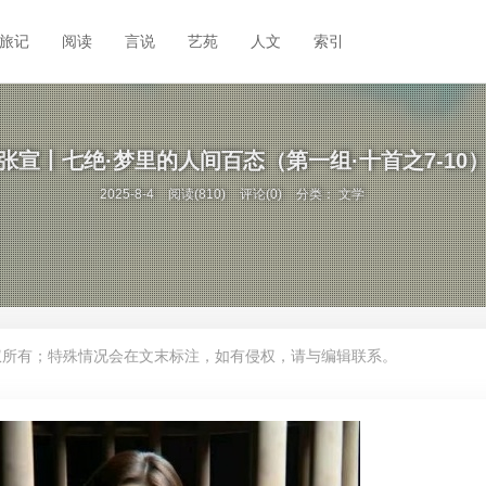
旅记
阅读
言说
艺苑
人文
索引
张宣丨七绝·梦里的人间百态（第一组·十首之7-10
2025-8-4
阅读(810)
评论(0)
分类：
文学
权所有；特殊情况会在文末标注，如有侵权，请与编辑联系。