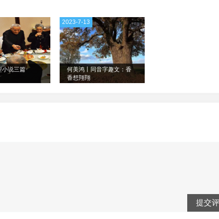
2023-7-13
型小说三篇
何美鸿丨同音字趣文：香
香想翔翔
提交