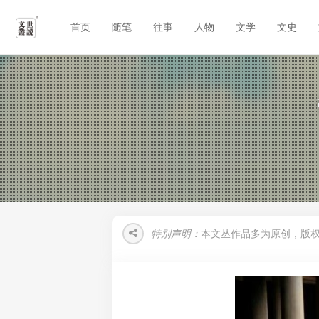
首页
随笔
往事
人物
文学
文史
特别声明：
本文丛作品多为原创，版