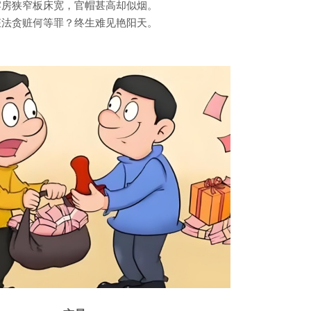
牢房狭窄板床宽，官帽甚高却似烟。
枉法贪赃何等罪？终生难见艳阳天。