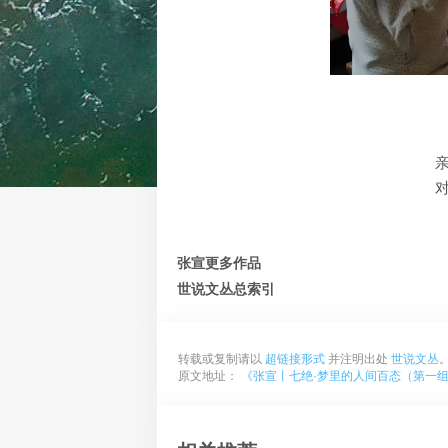
张宣更多作品
世说文丛总索引
转载或复制请以
超链接形式
并注明出处
世说文丛
原文地址：
《张宣丨七绝·梦里的人间百态（第一组·