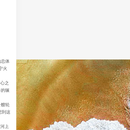
的总体
宁火
中心之
年的辗
一艘轮
想到这
黄河上