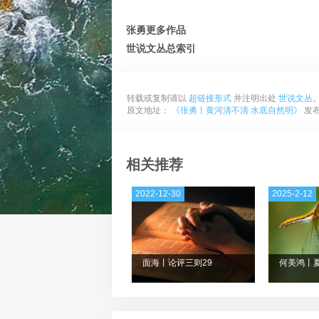
张勇更多作品
世说文丛总索引
转载或复制请以
超链接形式
并注明出处
世说文丛
原文地址：
《张勇丨黄河清不清 水底自然明》
发布于
相关推荐
2022-12-30
2025-2-12
面海丨论评三则29
何美鸿丨