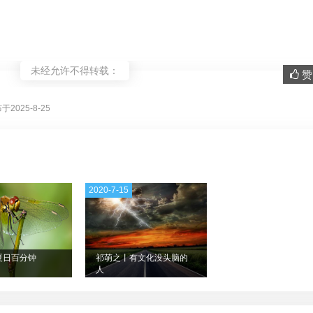
未经允许不得转载：
赞 
。
2025-8-25
2020-7-15
夏日百分钟
祁萌之丨有文化没头脑的
人