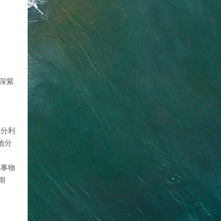
深紫
充分利
地分
他事物
期