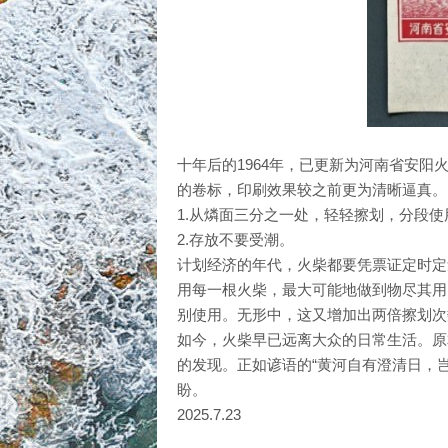
十年后的1964年，已更新为河南省安阳
的卷标，印刷效果较之前更为清晰逼真。
1.从燐面三分之一处，轻轻擦划，分段使
2.存放不要受潮。
计划经济的年代，火柴都要凭票证定时定
用每一根火柴，最大可能地做到物尽其用
别使用。无形中，这又增加出两倍擦划次
如今，火柴早已远离大众的日常生活。原
的发现。正如谚语的“黄河自有澄清日，
盼。
2025.7.23