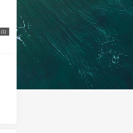
(
1
)