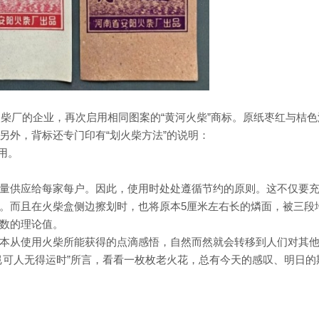
火柴厂的企业，再次启用相同图案的“黄河火柴”商标。原纸枣红与桔色
另外，背标还专门印有“划火柴方法”的说明：
用。
量供应给每家每户。因此，使用时处处遵循节约的原则。这不仅要
。而且在火柴盒侧边擦划时，也将原本5厘米左右长的燐面，被三段
数的理论值。
本从使用火柴所能获得的点滴感悟，自然而然就会转移到人们对其
岂可人无得运时”所言，看看一枚枚老火花，总有今天的感叹、明日的