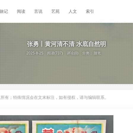
旅记
阅读
言说
艺苑
人文
索引
张勇丨黄河清不清 水底自然明
2025-8-25
阅读(737)
评论(0)
分类：
随笔
权所有；特殊情况会在文末标注，如有侵权，请与编辑联系。