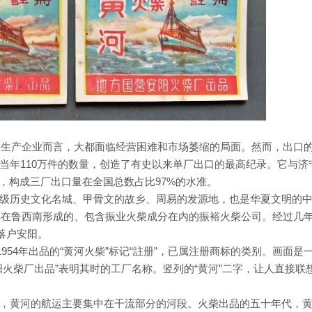
火柴生产企业而言，大都面临经营困难和市场萎缩的局面。然而，出口
当年110万件的数量，创造了有史以来单厂出口的最高纪录。它与济
一道，构成三厂出口量在全国总数占比97%的水准。
级历史文化名城、甲骨文的故乡、周易的发源地，也是华夏文明的
6年在鲁西南形成的、包含振业火柴成分在内的振裕火柴公司。经过几
式落户安阳。
954年出品的“黄河火柴”标记“註册”，已属注册商标的类别。画面是
火柴厂出品”表明其时的工厂名称。竖列的“黄河”二字，让人直接联
，黄河的航运主要集中在干流部分的河段。火柴出品的五十年代，