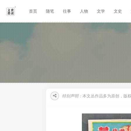
首页
随笔
往事
人物
文学
文史
特别声明：
本文丛作品多为原创，版