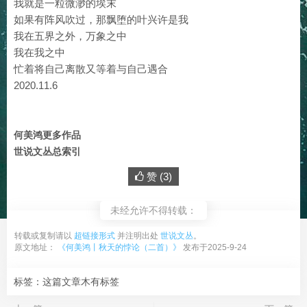
我就是一粒微渺的埃末
如果有阵风吹过，那飘堕的叶兴许是我
我在五界之外，万象之中
我在我之中
忙着将自己离散又等着与自己遇合
2020.11.6
何美鸿更多作品
世说文丛总索引
赞 (
3
)
未经允许不得转载：
转载或复制请以
超链接形式
并注明出处
世说文丛
。
原文地址：
《何美鸿丨秋天的悖论（二首）》
发布于2025-9-24
标签：这篇文章木有标签