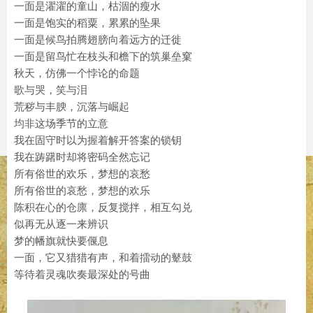
一面是濯濯的童山，枯涸的瘦水
一面是饱实的稻粟，累累的坠果
一面是候鸟拍腾翅膀向着远方的迁徙
一面是留鸟忙在枝头和檐下的筑巢垒窠
秋天，仿佛一个悖论的命题
歌与哭，笑与泪
荒秽与丰腴，沉落与崛起
均非这场季节的立意
我在固守时以为握着解开答案的锁钥
我在踌躇时却将密码全然忘记
所有俗世的欢乐，梦想的哀愁
所有俗世的哀愁，梦想的欢乐
陈积在心的仓廪，反复搅拌，相互勾兑
似再无从逐一来辨识
梦的幡旗就快要偃息
一面，它又猎猎有声，和着擂动的鼙鼓
等待着灵魂吹奏最深处的号曲