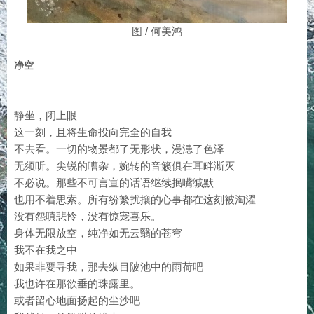
图 / 何美鸿
净空
静坐，闭上眼
这一刻，且将生命投向完全的自我
不去看。一切的物景都了无形状，漫漶了色泽
无须听。尖锐的嘈杂，婉转的音籁俱在耳畔澌灭
不必说。那些不可言宣的话语继续抿嘴缄默
也用不着思索。所有纷繁扰攘的心事都在这刻被淘濯
没有怨嗔悲怜，没有惊宠喜乐。
身体无限放空，纯净如无云翳的苍穹
我不在我之中
如果非要寻我，那去纵目陂池中的雨荷吧
我也许在那欲垂的珠露里。
或者留心地面扬起的尘沙吧