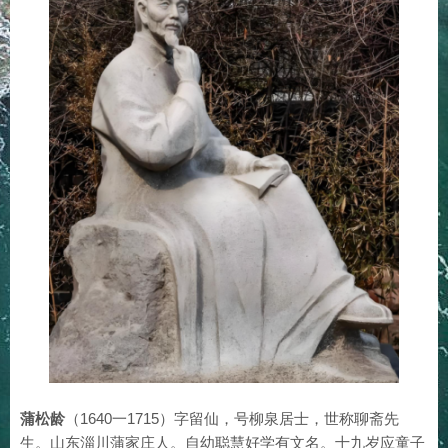
蒲松龄
（1640一1715）字留仙，号柳泉居士，世称聊斋先
生。山东淄川蒲家庄人。自幼聪慧好学有文名。十九岁应童子