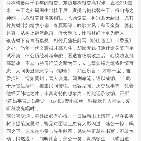
两株树龄两千多年的银杏。东边那株银杏高17米，直径210厘
米。主干之外周围生出枝干后，聚拢合抱代替主干。得山海之
神韵，六株银杏皆墩实粗壮，苍劲傲立，树冠遮天蔽日。尤其
片片树叶如精致小扇，春夏翠绿，吟歌大风；秋天金黄，婆娑
起舞，从树上翩然飘落，漫天翻飞，比霜林红叶更为醉人。
银杏树下有青石桌凳，相传乃蒲松龄写《崂山道士》《香玉》
之处。当年一代文豪虽才高八斗，却因无钱打通仕途关节而屡
试不第。蒲公历经科考辛酸，看透官场腐败之后，心境越发孤
高悲凉，不屑与胁肩谄笑之辈为伍，立志擎如椽之笔将世情百
态、人间美丑善恶尽写《聊斋》。如己所言：“才非干宝，雅
爱搜神，情如黄州，喜人谈鬼。闻则命笔，遂以成编。”自此
于清贫生活中，搜集民间传说、旅客见闻、历史故事等，凭着
他经天纬地之才，丰富奇特的想象力，将此记录收编。正所
谓“姑妄言之姑听之，豆棚瓜架雨如丝。料应厌作人间语，爱
听秋坟鬼唱时”。
蒲公喜交游，每外出必有心得。一日游崂山上清宫，坐在银杏
树下提笔沉思时，瞥见对面墙上忽有人影闪过，蒲公一惊，喝
问之下，原来是小童与先生献茶，见先生正凝神书写，不敢惊
动，悄然退下。闻听此言，蒲公一笑，灵感顿生，《崂山道