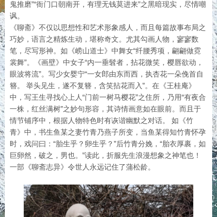
鬼推磨”“衙门口朝南开，有理无钱莫进来”之黑暗现实，尽情嘲
讽。
《聊斋》不仅以思想性和艺术形象感人，而且每篇故事布局之
巧妙，语言之精炼生动，堪称奇文。尤其勾画人物，寥寥数
笔，尽写形神。如《崂山道士》中舞女“纤腰秀项，翩翩做霓
裳舞”。《画壁》中女子“内一垂髫者，拈花微笑，樱唇欲动，
眼波将流”。写少女婴宁“一女郎由东而西，执杏花一朵俛首自
簪。 举头见生，遂不复簪，含笑拈花而入”。在《王桂庵》
中，写王生寻找心上人“门前一树马樱花”之住所，乃用“有夜合
一株，红丝满树”之妙句形容，其诗情画意如在眼前。而且于
情节铺序中，根据人物特色时有诙谐幽默之对话。 如《竹
青》中，书生鱼某之妻竹青乃燕子所变，当鱼某得知竹青怀孕
时，戏问曰：“胎生乎？卵生乎？”后竹青分娩，“胎衣厚裹，如
巨卵然，破之，男也。”读此，折服先生浪漫想象之神笔也！
一部《聊斋志异》令世人永远记住了蒲松龄。