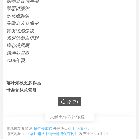
朝朝暮暮涛声咽
琴思诉漂泊
乡愁谁解说
遥望老人立海中
鬓发须眉似铁
阅尽沧桑自沉默
禅心洗风雨
相伴岁月歌
2006年夏
落叶知秋更多作品
世说文丛总索引
赞 (
3
)
未经允许不得转载：
转载或复制请以
超链接形式
并注明出处
世说文丛
。
原文地址：
《落叶知秋丨蒲松龄与银杏树》
发布于2025-9-24