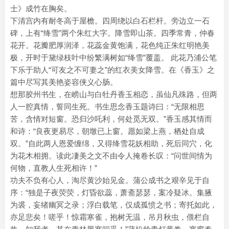
士》成竹在胸矣。
下清宫内有耐冬高于屋檐。四周绕以白石栏杆。旁边立一石
碑，上有“绛雪”两个朱红大字。降雪即山茶。四季常青，仲春
花开。花瓣肥厚润泽，花蕊金黄饱满，花色纯正朱红明艳美
极，开时于黛绿枝叶中纷繁满树如“绛雪”覆盖。 此花乃浦公笔
下乐于助人“可友之不可妻之”的红衣美女降雪。在《香玉》之
篇中尽写其美艳姿容侠义心肠。
想那胶州书生，在崂山与白牡丹香玉相恋，虽仙凡殊路，但两
人一腔真情，誓同生死。书生思念香玉题诗曰：“无限相思
苦，含情对短窗。恐归沙吒利，何处觅无双。”香玉感其情而
和诗：“良夜更易尽，朝墩已上窗。愿如梁上燕，栖处自成
双。”自此两人恩爱缠绵，又得绛雪花妖相助，死后同穴，化
为花木相拥。读此凄美之文不由令人掩卷长叹：“问世间情为
何物，直教人生死相许！”
功夫不负有心人，淘尽黄沙始见金。蒲公成书之艰辛见于自
序：“独是子夜荧荧，灯昏欲蕊，萧斋瑟瑟，案冷疑冰。集腋
为裘，妄绪幽冥之录；浮白载笔，仅成孤愤之书；寄托如此，
亦足悲矣！嗟乎！惊霜寒雀，抱树无温，吊月秋虫，偎栏自