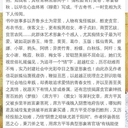
热。知我者，其在青林黑塞间乎！”蒲松龄青灯黄卷，寒窗春
秋，以毕生心血终将《聊斋》写成。千古奇书，一时竞相为天
下人传阅。
书中故事多以齐鲁乡土为背景，人物有鬼怪狐妖、酷吏贪官、
布衣书生、侠客义士，更有痴男怨女、孝子贞妇、商贾艺妓、
贫苦农民……此群体艺术形象个个感人，尤其痴情女子最为可
爱。诸如花妖香玉、绛雪、黄英、葛巾、玉版；狐仙青凤、娇
娜、小翠、鸦头、阿绣；异类竹青、粉蝶、白秋练、阿纤；鬼
女小谢、晚霞、秋容、梅女等，皆聪慧美丽不屈命运。她们无
视世俗礼规偏见，为追寻一个“情”字，超越红尘，历尽劫难而
不悔，实乃封建社会中光彩夺目之叛逆形象也！由此亦见作者
借花妖狐仙蔑视虚伪，鞭挞丑恶，以超越正统理念之胆识歌颂
了社会地位卑贱，却勇敢追求爱情的青春女性，并以至善至美
之真情，祝愿天下有情人皆成眷属。还有悲愤揭露贪官豪绅残
害百姓的《梦狼》《席方平》《窦女》等犀利文章。席方平其
父被乡里羊姓富豪害死，席方平魂魄入阴曹地府告状，哪知阎
君及城堭鬼吏俱被羊姓富豪买通，席方平受尽惨烈酷刑，又历
经投胎之劫难，乃悟“阴曹之暗昧尤甚于阳间”。作者怀扬善惩
恶之心，秉刀斧之笔，用席方平等典型形象将官场“有钱能使