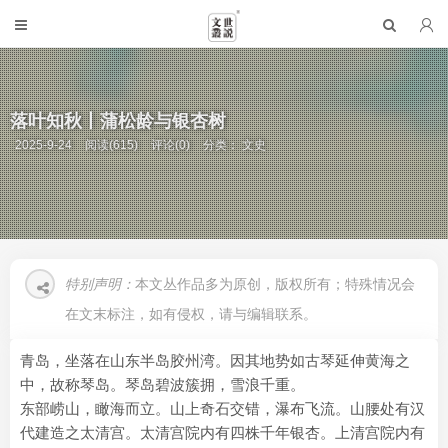
落叶知秋丨蒲松龄与银杏树
2025-9-24
阅读(615)
评论(0)
分类：
文史
特别声明：
本文丛作品多为原创，版权所有；特殊情况会
在文末标注，如有侵权，请与编辑联系。
青岛，坐落在山东半岛胶州湾。因其地势如古琴延伸黄海之
中，故称琴岛。琴岛碧波簇拥，雪浪千重。
东部崂山，瞰海而立。山上奇石交错，瀑布飞流。山腰处有汉
代建造之太清宫。太清宫院内有四株千年银杏。上清宫院内有