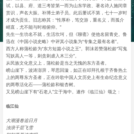
试，以县、府、道三考皆第一而为山东学政、著名诗人施闰章
赏识，声名大振。补博士弟子员。此后屡试不第，七十一岁时
才成为贡生。旧志称其：“性厚朴，笃交游，重名义，而孤介
峭直，尤不能与时相俯仰。”
先生一生功名不就，生活坎坷，但《聊斋》使他名留青史。鲁
迅在《中国小说史略》中评其小说集为“专集之最有名者”。
西方人称蒲松龄为“东方短篇小说之王”。郭沫若赞蒲松龄“写鬼
写妖高人一等，刺贪刺虐入木三分”。
从民族文化意义上，蒲松龄是当之无愧的东方圣者。
崂山崖下，波涛澎湃，琴思回漩，如正在叩拜扎根于齐鲁热土
上的两尊东方圣者，正在吟歌中国人文历史上有生命纪念意义
的两尊活化石——蒲松龄和银杏树。
又见崂山崖下有“石老人”立于海中。遂作《临江仙》颂之：
临江仙
大潮漫卷追日月
浊浪千层飞雪