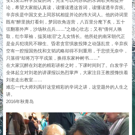
变幻发出科学质疑的词，完全可以同苏轼的水调歌头相提并
论，希望大家能认真读，读懂读透这首词，读懂读透辛弃疾。
辛弃疾是中国文史上同苏轼相提并论的伟大词人。他的诗词里
既有“醉里挑灯看剑，梦回吹角连营，八百里分麾下炙，五十
弦翻塞外声，沙场秋点兵……”之雄心壮志；又有“倩何人唤
取，红巾翠袖，揾英雄泪”之儿女情长。他所处的南宋朝代正
是金兵犯境民不聊生、昏君贪官惧敌投降之动荡乱世，辛弃疾
空有一腔报国热忱和文韬武略却得不到重用，于悲愤无奈中，
只落得“却将万字平戎策，换得东家种树书……”
在大家沉醉在刘老的精彩讲析之时，下课时间到了。白发学子
全体起立对刘老的讲课报以热烈掌声，大家注目王教授搀扶着
刘老走出教室……
难忘一代大师刘禹轩这堂精彩的辛词之讲，这堂题外的人生之
讲。
2016年秋青岛