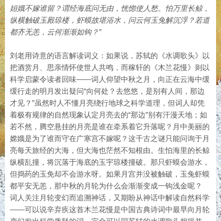
姮娥不嫁谁留？谓经海底问无由，恍惚使人愁。怕万里长鲸，
纵横触破玉殿琼楼，虾蟆故堪浴水，问云何玉兔解沉浮？若道
都齐无恙，云何渐渐如钩？”
刘老用诗意的语言解读词义：如果说，苏轼的《水调歌头》以
把酒赏月、思亲情怀使世人共鸣，而稼轩的《木兰花慢》则以
科学启蒙令读者回味——词人仰望中秋之月，向正在云海中缓
缓行走的明月发出疑问“向何处？去悠悠，是别有人间，那边
才见？”虽然时人不懂月亮绕行地球之科学道理，但词人却凭
着极有规律的自然现象认定月亮去的“那边”别有汗漫天地；如
若不然，腾空悬挂的月亮是谁在牵系着它升落呢？月中美丽的
嫦娥是为了谁而守在广寒宫不嫁呢？这千古之谜只能问询于月
亮每天旅经的大海，但大海也茫然不知根由。生怕海里的长鲸
纵横乱撞，将沉落于海底的玉宇琼楼撞破。那只虾蟆会游水，
但捣药的玉免却不会游水呀。如果月宫并没被触破，玉兔虾蟆
都平安无恙，那中秋的月轮为什么会渐渐变成一钩浅金呢？
词人关注月轮变幻而追溯神话，又期盼从神话中解读自然科学
——可以说辛弃疾这首木兰花慢是中国古典诗词中最早向月轮