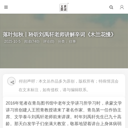
落叶知秋丨聆听刘禹轩老师讲解辛词《木兰花慢》
2025-10-5
阅读(740)
评论(0)
分类：
往事
特别声明：
本文丛作品多为原创，版权所有；特殊情况会
在文末标注，如有侵权，请与编辑联系。
2016年笔者在青岛图书馆中老年文学讲习所学习时，承蒙文学
讲习班创建人王照青教授请来了著名作家、青岛第一任作协主
席、文学泰斗刘禹轩老师前来讲课。时年刘禹轩先生已九十高
龄。那天白发学子们坐满大教室，敬慕地望着讲台上身体病弱