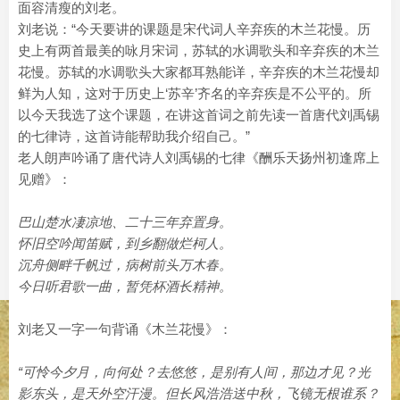
面容清瘦的刘老。
刘老说：“今天要讲的课题是宋代词人辛弃疾的木兰花慢。历
史上有两首最美的咏月宋词，苏轼的水调歌头和辛弃疾的木兰
花慢。苏轼的水调歌头大家都耳熟能详，辛弃疾的木兰花慢却
鲜为人知，这对于历史上‘苏辛’齐名的辛弃疾是不公平的。所
以今天我选了这个课题，在讲这首词之前先读一首唐代刘禹锡
的七律诗，这首诗能帮助我介绍自己。”
老人朗声吟诵了唐代诗人刘禹锡的七律《酬乐天扬州初逢席上
见赠》：
巴山楚水凄凉地、二十三年弃置身。
怀旧空吟闻笛赋，到乡翻做烂柯人。
沉舟侧畔千帆过，病树前头万木春。
今日听君歌一曲，暂凭杯酒长精神。
刘老又一字一句背诵《木兰花慢》：
“可怜今夕月，向何处？去悠悠，是别有人间，那边才见？光
影东头，是天外空汗漫。但长风浩浩送中秋，飞镜无根谁系？