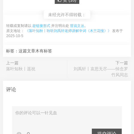
未经允许不得转载：
转载或复制请以
超链接形式
并注明出处
世说文丛
。
原文地址：
《落叶知秋丨聆听刘禹轩老师讲解辛词《木兰花慢》》
发布于
2025-10-5
标签：这篇文章木有标签
上一篇
下一篇
落叶知秋丨遥祝
刘禹轩丨哀思无尽——悼念罗
竹风同志
评论
提交评论