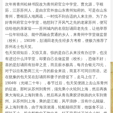
次年将青州松林书院改为青州府官立中学堂。曹允源，字根
荪，江苏苏州人，是由京官外放山东青州知府的。可是在山东
青州，曹根荪人地两疏，一时找不到合适的人来主持。为了办
好青州府官立中学堂，他想到了开风气之先的老家苏州，便写
信给他的亲家翁——苏州城内的名宿彭诵田老先生，让他举荐
一位年轻练达、能中西融会贯通的乡人，来青州中学堂做监督
（校长）。1903年，彭涌田老先生经多方考察，便极力推荐了
苏州名士包天笑。
包天笑得知后，又惊又喜。惊的是自己从来没有办过学，也没
有进过什么洋学堂，却要自己去做监督（校长），恐做不好；
喜的是彭诵田有抬举之意，而且薪水极高，每月合银元70元，
对于以往私塾两三元一月的薪金来说，简直不可同日而语。还
在犹豫的包天笑在彭诵田和妻子的督促下，走马上任了。
1904年（光绪二十年），春节过后，包天笑便踏上去山东青州
的征途。那时从苏州到青州，须先乘小火轮到上海，然后再换
乘大海轮从上海到青岛，然后再从青岛乘胶济铁路的火车到青
州。从苏州到上海，乘的是江船，风平浪静，没有什么颠簸。
从上海到青岛，由于海浪汹涌，轮船颠得厉害，他饭食不沾，