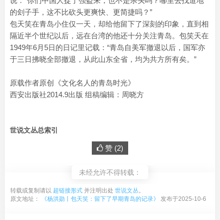
说：“你们中国人捉了强盗来，也不是杀头吗？哪里去找道地
的刽子手，这不比砍头更爽快、更简捷吗？”
包天笑在青岛小住仅一天，却给他留下了深刻的印象，直到相
隔近半个世纪以后，远在台湾的他还十分关注青岛。包笑天在
1949年6月5日的日记里记载：“青岛自美军撤退以后，国军亦
于三日拂晓全部撤退，从此山东全省，均为共方所有矣。”
原载作者原创《文化名人的青岛时光》
西安出版社2014.9出版 组稿编辑：周晓方
世说文丛总索引
赞 (
2
)
未经允许不得转载：
转载或复制请以
超链接形式
并注明出处
世说文丛
。
原文地址：
《杨洪勋丨包天笑：留下了早期青岛的记录》
发布于2025-10-6