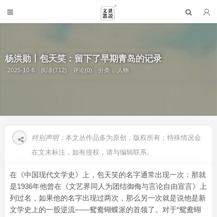
杨洪勋丨包天笑：留下了早期青岛的记录
2025-10-6
阅读(712)
评论(0)
分类：
人物
特别声明：
本文丛作品多为原创，版权所有；特殊情况会
在文末标注，如有侵权，请与编辑联系。
在《中国现代文学史》上，包天笑的名字通常出现一次：那就
是1936年他曾在《文艺界同人为团结御侮与言论自由宣言》上
列过名，如果他的名字出现过两次，那么另一次就是说他是新
文学史上的一股逆流——鸳鸯蝴蝶派的首领了。对于“鸳鸯蝴