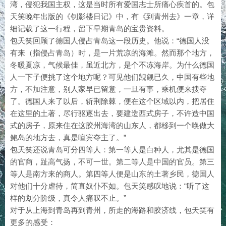
湾，侵犯我国主权，这是当时所有爱国志士所痛心疾首的。包
天笑晚年出版的《钊影楼日记》中，有《到青州去》一章，详
细记载了这一行程，留下早期青岛的宝贵资料。
包天笑回顾了德国人侵占青岛这一段历史。他说：“德国人没
有来（指侵占青岛）时，是一片荒凉的海滩。然而那个地方，
冬暖夏凉，气候最佳，虽近北方，是个不冻海岸。为什么德国
人一下子便挑了这个地方呢？可见他们觊觎已久，中国有些地
方，不加注意，别人家早已留意，一旦有事，乘机便来搜夺
了。德国人来了以后，斩荆除棘，便在这个区域以内，把居住
在这里的土著，尽行驱逐出去，要建造西式房子，不许造中国
式的房子，原来住在这胶州海湾的山东人，都移到一个唤做大
鲍岛的地方去，真是喧宾夺主了。”
包天笑还说青岛可分四等人：第一等人是白种人，尤其是德国
的官商，趾高气扬，不可一世。第二等人是中国的官员。第三
等人是南方来的商人。第四等人便是山东的土著乡民，德国人
对他们十分虐待，简直奴仆不如。包天笑感叹地说：“听了这
样的划分阶级，真令人痛叹不止。”
对于从上海到青岛再到青州，所走的海路和胶济线，包天笑有
更多的感受：