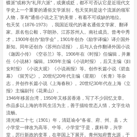
蝶派”或称为“礼拜六派”，或褒或贬，都不可否认它是近现代文
学史上一个重要的通俗文学派别，包天笑则是这个流派的领军
人物，享有“通俗小说之王”的美誉，有着不可或缺的地位。
包天笑（1876-1973），我国近现代的著名通俗文学家、翻译
家。原名包公毅，字朗孙。江苏苏州人。南社成员。曾考中秀
才，1900年创办“励学会”，1901年创办《励学译编》译介国外
新知。同年还创办《苏州白话报》，后与人合作翻译外国小说
《迦因小传》《空谷兰》等。1906年在《时报》任编辑，并兼
任《小说林》编辑。1909年主编《小说时报》，后又主编《妇
女时报》《小说大观》《小说画报》等。创作长篇小说《碧血
幕》《留芳记》。20世纪20年代主编《星期》《长青》等杂
志，并创作长篇小说《上海春秋》。20世纪30年代在上海《立
报》主编副刊《花果山》。
1946年移居台湾，1950年又移居香港，写了不少回忆文章。
作品多以上海的市民生活为主，善于描绘世态人情，文字生动
流畅。
清光绪二十七（1901）年，清廷谕令“各省、府、州、县，大
小学堂一律改为高等、中等、小学堂”于是，废科举，兴学
堂，厉行新政的变革，在举国上下展开。青州知府曹允源，于