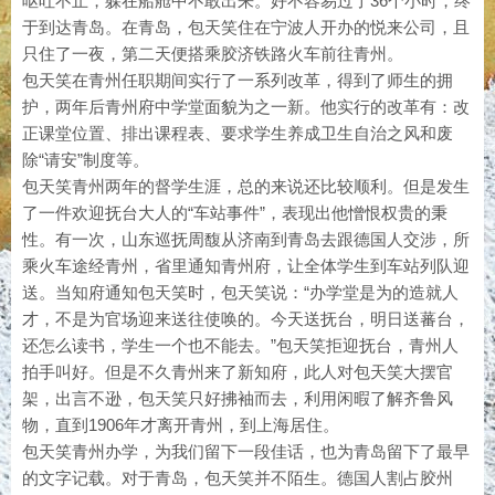
呕吐不止，躲在船舱中不敢出来。好不容易过了36个小时，终
于到达青岛。在青岛，包天笑住在宁波人开办的悦来公司，且
只住了一夜，第二天便搭乘胶济铁路火车前往青州。
包天笑在青州任职期间实行了一系列改革，得到了师生的拥
护，两年后青州府中学堂面貌为之一新。他实行的改革有：改
正课堂位置、排出课程表、要求学生养成卫生自治之风和废
除“请安”制度等。
包天笑青州两年的督学生涯，总的来说还比较顺利。但是发生
了一件欢迎抚台大人的“车站事件”，表现出他憎恨权贵的秉
性。有一次，山东巡抚周馥从济南到青岛去跟德国人交涉，所
乘火车途经青州，省里通知青州府，让全体学生到车站列队迎
送。当知府通知包天笑时，包天笑说：“办学堂是为的造就人
才，不是为官场迎来送往使唤的。今天送抚台，明日送蕃台，
还怎么读书，学生一个也不能去。”包天笑拒迎抚台，青州人
拍手叫好。但是不久青州来了新知府，此人对包天笑大摆官
架，出言不逊，包天笑只好拂袖而去，利用闲暇了解齐鲁风
物，直到1906年才离开青州，到上海居住。
包天笑青州办学，为我们留下一段佳话，也为青岛留下了最早
的文字记载。对于青岛，包天笑并不陌生。德国人割占胶州