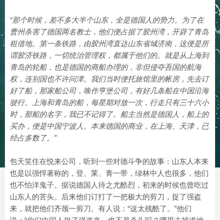
“那个时候，差不多大半个山东，全是德国人的势力。为了在
曹州杀害了德国两名教士，他们便占据了胶州湾，开辟了青岛
租借地。第一条铁路，由胶州湾直达山东省城济南，这便是所
谓胶济铁路，一切统治管理权，都属于他们的。就是从上海到
青岛的轮船，也是德国的商船办理的，非但侵夺吾国的航海
权，连别国也不许问津。我们当时便托旅馆里的帐房，先去订
好了船，那家船公司，唤作亨堡公司，有好几条船在中国沿海
驶行。上海和青岛的船，每星期对放一次，行走只有三十六小
时，那船的名字，我已不记得了。船主当然是德国人，船上的
买办，便是中国宁波人。本来德国的商业，在上海、天津，已
经占多数了。”
包天笑住在悦来公司，听到一些对德斗争的故事：山东人本来
也是以强悍著称的，登、莱、青一带，绿林中人也很多，他们
也不怕洋鬼子。据说德国人待之尤酷烈，初来的时候也曾吃过
山东人的苦头。后来他们订打了一把极大的剪刀，捉了强盗
来，就把他们齐颈一剪刀。有人说：“这太残酷了。”他们