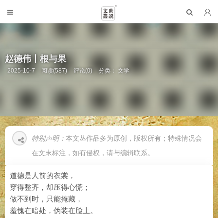
赵德伟丨根与果
2025-10-7
阅读(587)
评论(0)
分类：
文学
特别声明：
本文丛作品多为原创，版权所有；特殊情况会
在文末标注，如有侵权，请与编辑联系。
道德是人前的衣裳，
穿得整齐，却压得心慌；
做不到时，只能掩藏，
羞愧在暗处，伪装在脸上。