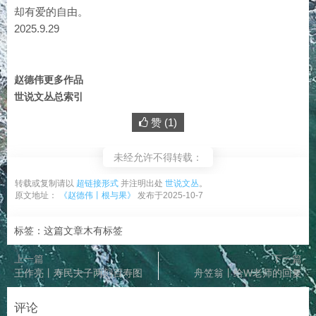
却有爱的自由。
2025.9.29
赵德伟更多作品
世说文丛总索引
赞 (
1
)
未经允许不得转载：
转载或复制请以
超链接形式
并注明出处
世说文丛
。
原文地址：
《赵德伟丨根与果》
发布于2025-10-7
标签：这篇文章木有标签
上一篇
下一篇
王作亮丨寿民夫子两刻百寿图
舟笠翁丨给W老师的回复
评论