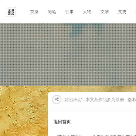
首页
随笔
往事
人物
文学
文史
特别声明：
本文丛作品多为原创，版
返回首页