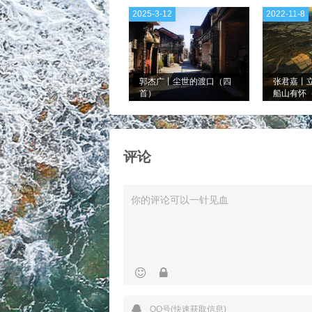
2025-3-12
2022-11-8
郭杰广丨尘世的渡口（四
张君嘉丨
首）
船山有怀
五首·外一
评论