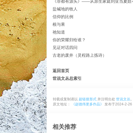
《罪都有源头》——从原生家庭到亚当夏娃
盐碱地的牧人
信仰的比例
根与果
祂知道
你的荣耀归给谁？
见证对话四问
古老的废井（灵程路上拣诗）
返回首页
世说文丛总索引
转载或复制请以
超链接形式
并注明出处
世说文丛
原文地址：
《赵德伟更多作品》
发布于2024-2-26
相关推荐