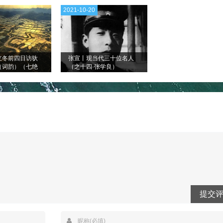
2021-10-20
立冬前四日访驮
张宣丨现当代三十位名人
（词韵）（七绝
（之十四·张学良）
首）
提交