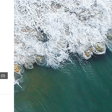
(
0
)