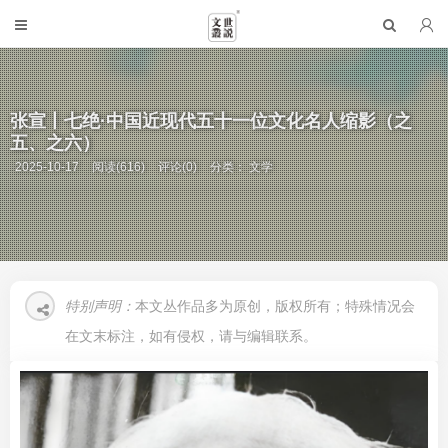
张宣丨七绝·中国近现代五十一位文化名人缩影（之
五、之六）
2025-10-17
阅读(616)
评论(0)
分类：
文学
特别声明：
本文丛作品多为原创，版权所有；特殊情况会
在文末标注，如有侵权，请与编辑联系。