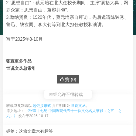
2.“思想自由”：蔡元培在北大任校长期间，主张“囊括大典，网
罗众家；思想自由，兼容并包”。
3.邀纳贤良：1920年代，蔡元培亲自拜访，先后邀请陈独秀、
鲁迅、钱玄同、李大钊等到北大担任教授和演讲。
写于2025年8-10月
张宣更多作品
世说文丛总索引
赞 (
0
)
未经允许不得转载：
转载或复制请以
超链接形式
并注明出处
世说文丛
。
原文地址：
《张宣丨七绝·中国近现代五十一位文化名人缩影（之五、之
六）》
发布于2025-10-17
标签：这篇文章木有标签