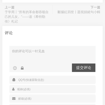
上一篇
下一篇
于学周丨“所有的革命都吞噬自
斷腸紅四世丨題視頻絕句小輯
己的儿女。”——读《希特勒
传》札记
评论
提交评论