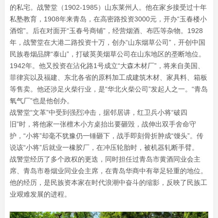
的私宅。战警堂（1902-1985）山东莱州人。他在家乡接受过十年
私塾教育，1908年来青岛，在高密路投资3000元，开办“玉春楼小
酒馆”。后在对面开“玉春号商铺”，经营烟酒、布匹等杂物。1928
年，战警堂在大港二路投资十万，创办“山东烟草公司”，开创中国
民族卷烟品牌“泰山”，打破英美烟草公司在山东地区的垄断地位。
1942年。他又投资在沾化路1号成立“大森木材厂”，将来自美国、
菲律宾以及福建、东北各省的原料加工成建筑木材、家具料、箱板
等售卖。他还涉足火柴行业，是“华北火柴公司”发起人之一。“青岛
氧气厂”也是他创办。
战警堂“文革”中受到强烈冲击，据邻居讲，红卫兵小将“破四
旧”时，将他家一张檀木小方桌抬出要砸毁，战伸出双手舍命守
护，“小将”却毫不犹豫仍一锤砸下，战手即刻骨折肿成“馒头”。传
说该“小将”后就业一橡胶厂，在冲压轮胎时，被机器轧断手臂。
战警堂经历了多个政权的更迭，同时担任过青岛市黄酒同业会主
席、青岛市卷烟业同业会主席，在青岛华商中有举足轻重的地位。
他的经历，是民族资本家在时代浪潮中奋斗的缩影，反映了民族工
业艰难发展的进程。