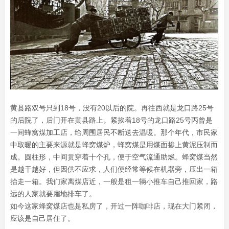
黄县路双号只到18号，没有20以后的院。再往西就是龙口路25号
的后院了，后门开在黄县路上。紧挨着18号的龙口路25号丙曾是
一间蜂窝煤加工店，给周围居民不断送去温暖。那个年代，市民家
中取暖的主要来源就是蜂窝煤炉，蜂窝煤是用煤面掺上黄泥压制而
成。圆柱形，中间贯穿着十个孔，便于空气流通助燃。蜂窝煤当然
是越干越好，但因供不应求，人们便经常等候在机器旁，压出一箱
抬走一箱。我们家离煤店近，一般是租一辆小推车自己推回家，路
远的人家就要雇地排车了。
如今这家蜂窝煤店也是私房了，开过一阵咖啡店，现在大门紧闭，
应该是自己居住了。