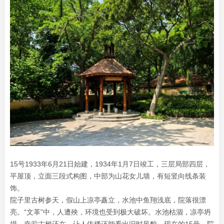
15号1933年6月21日始建，1934年1月7日竣工，三层局部四层，
平屋顶，立面三段式构图，中部为山花女儿墙，有短竖向线条装
饰。
院子里古树参天，假山上凉亭矗立，水池中鱼翔浅底，院落很漂
亮。“文革”中，人遭殃，环境也受到极大破坏。水池枯涸，凉亭坍