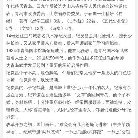
年代移居青岛。四九年后被选为山东省各界人民代表会议特邀代
表，青岛市政协委员，山东省政协委员。于春圃一生精研《易
经》，著有《易学三编》3集，《古韵疑》22卷，《五代史札记》
3卷，《文集》12卷，《诗集》6卷。
14号还住过岛城著名武术家纪炎昌。纪炎昌是河北沧州人，擅长少
林长拳，又从家里带来八极拳，后来拜师郝家门学习螳螂拳。
1934年青岛国术馆新馆建成后，他在此任教，是青岛国术馆武林
著名人士之一。20世纪50年代，他作为在国术馆任过教的拳师，
为青岛武术发展起到了重要的承前启后作用。
纪炎昌个子不高，脸色黝黑，邻居们经常见他穿一条肥大的白色练
功裤，仙风道骨，飘逸潇洒。
纪炎昌的儿子纪鹤谦，是岛城上世纪七八十年代的名人。纪家有亲
戚在香港，纪鹤谦在香港生活多年，“文革”前回到青岛。他个子不
矮，身材魁梧，十分注重穿戴打扮，经常西服领带，西裤笔挺，皮
鞋铮亮。人称“香港华侨”，又因他经常歪着头，邻居们送他外号“纪
老歪”。
改革开放之初，国门甫开，“难免会有几只苍蝇飞进来”（中央某领
导语）。纪就带进“两只苍蝇”，一只是“国际式摔跤”，一只是“交谊