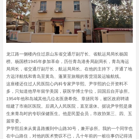
龙江路一侧楼内住过原山东省交通厅副厅长、省航运局局长杨国
榜。杨国榜1945年参加革命，历任青岛港务局副局长，青岛海运
局局长，省交通厅副厅长，航运局局长。在他的主持下，开通了地
方远洋航线和青岛至黄岛、蓬莱至旅顺的客货混装运输航线。
这座楼还住过人民医院心内科专家尹学熙。尹学熙的公开资料不
多，只知道他早年留学美国，获医学博士学位，回国后自开诊所。
1954年他和岛城其他几位名医唐希尧、章拯民等，被区政府聘请
组建了市南区医院。后调入人民医院，直至退休。据说尹学熙是康
生来青岛时的专职保健医生。他是民盟会员，市政协第三、四、五
届常委。
尹学熙后来从黄县路搬到中山路30号，兼开诊所。我的一个同学也
在中山路住，对他的医术赞叹不已，几十年前的一桩往事仍记得清