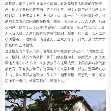
清楚楚。那年，同学父亲尿不出尿，看遍岛城各大医院的专家主
任，用尽了各种药物方法，皆无济于事。同学姐姐与尹学熙是上下
楼邻居，于是求诊于尹。尹问清症状，随手开了一剂英文针剂。可
是同学拿着药方问遍医院医生、主任，各大药店，没人认得。只好
又问尹，他写了三个汉字“育赐奴”，但是医院、药店均无此药，且
无人听说过。无奈只好再托尹帮忙搞到。结果一针下去，老人立刻
小便通畅，一泄如注，痛苦皆无。全家人松了一口气，从此对尹学
熙佩服得五体投地。
这座楼里有个小人书摊，邻居们都叫经营者“刘老头”。“阅览室”是
从一楼到二楼的木质楼梯，孩子们坐在楼梯上，默默无声，如饥似
渴地入迷在小人书中。有多少孩子在这里接受了中国古典名著的启
蒙教育，又有多少孩子在这里诞生了文学梦啊！我也在那里看过小
人书，前些天我故地重游，又去了一趟那座楼。没想到一楼二楼之
间加了一道门，铁将军把门，没能上去。