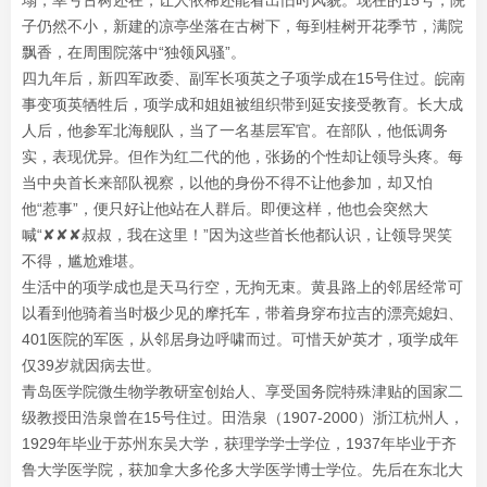
塌，幸亏古树还在，让人依稀还能看出旧时风貌。现在的15号，院
子仍然不小，新建的凉亭坐落在古树下，每到桂树开花季节，满院
飘香，在周围院落中“独领风骚”。
四九年后，新四军政委、副军长项英之子项学成在15号住过。皖南
事变项英牺牲后，项学成和姐姐被组织带到延安接受教育。长大成
人后，他参军北海舰队，当了一名基层军官。在部队，他低调务
实，表现优异。但作为红二代的他，张扬的个性却让领导头疼。每
当中央首长来部队视察，以他的身份不得不让他参加，却又怕
他“惹事”，便只好让他站在人群后。即便这样，他也会突然大
喊“✘✘✘叔叔，我在这里！”因为这些首长他都认识，让领导哭笑
不得，尴尬难堪。
生活中的项学成也是天马行空，无拘无束。黄县路上的邻居经常可
以看到他骑着当时极少见的摩托车，带着身穿布拉吉的漂亮媳妇、
401医院的军医，从邻居身边呼啸而过。可惜天妒英才，项学成年
仅39岁就因病去世。
青岛医学院微生物学教研室创始人、享受国务院特殊津贴的国家二
级教授田浩泉曾在15号住过。田浩泉（1907-2000）浙江杭州人，
1929年毕业于苏州东吴大学，获理学学士学位，1937年毕业于齐
鲁大学医学院，获加拿大多伦多大学医学博士学位。先后在东北大