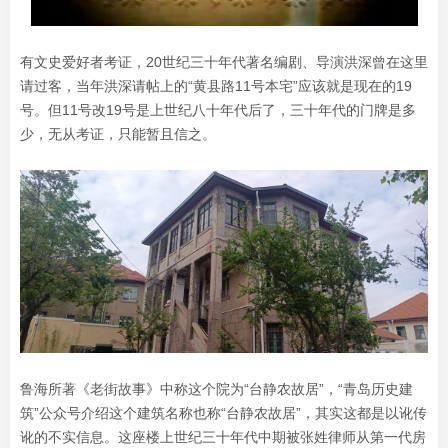
有文史爱好者考证，20世纪三十年代著名编剧、导演洪深曾在这里
请过客，当年洪深请帖上的“黄县路11号本宅”应该就是现在的19
号。但11号改19号是上世纪八十年代后了，三十年代的门牌是多
少，无从考证，只能暂且信之。
鲁海所著《老街故事》中称这个院为“台静农故居”，“青岛历史建
筑”公众号介绍这个建筑名称也称“台静农故居”，其实这都是以讹传
讹的不实信息。这座楼上世纪三十年代中期被张姓律师从第一代房