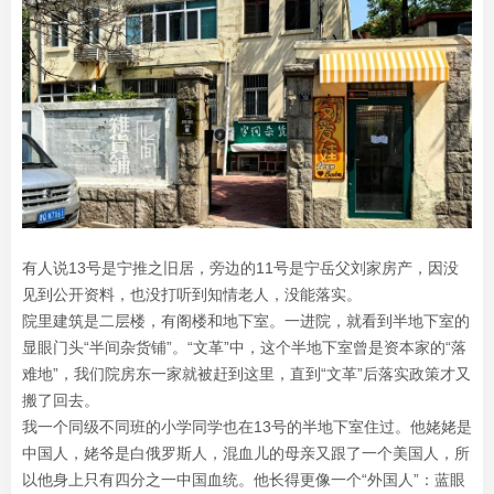
有人说13号是宁推之旧居，旁边的11号是宁岳父刘家房产，因没
见到公开资料，也没打听到知情老人，没能落实。
院里建筑是二层楼，有阁楼和地下室。一进院，就看到半地下室的
显眼门头“半间杂货铺”。“文革”中，这个半地下室曾是资本家的“落
难地”，我们院房东一家就被赶到这里，直到“文革”后落实政策才又
搬了回去。
我一个同级不同班的小学同学也在13号的半地下室住过。他姥姥是
中国人，姥爷是白俄罗斯人，混血儿的母亲又跟了一个美国人，所
以他身上只有四分之一中国血统。他长得更像一个“外国人”：蓝眼