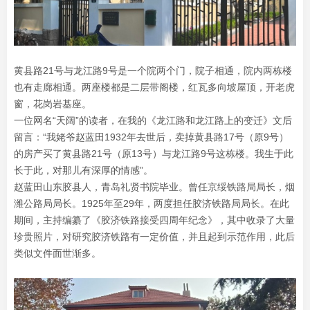
黄县路21号与龙江路9号是一个院两个门，院子相通，院内两栋楼
也有走廊相通。两座楼都是二层带阁楼，红瓦多向坡屋顶，开老虎
窗，花岗岩基座。
一位网名“天阔”的读者，在我的《龙江路和龙江路上的变迁》文后
留言：“我姥爷赵蓝田1932年去世后，卖掉黄县路17号（原9号）
的房产买了黄县路21号（原13号）与龙江路9号这栋楼。我生于此
长于此，对那儿有深厚的情感”。
赵蓝田山东胶县人，青岛礼贤书院毕业。曾任京绥铁路局局长，烟
潍公路局局长。1925年至29年，两度担任胶济铁路局局长。在此
期间，主持编纂了《胶济铁路接受四周年纪念》，其中收录了大量
珍贵照片，对研究胶济铁路有一定价值，并且起到示范作用，此后
类似文件面世渐多。