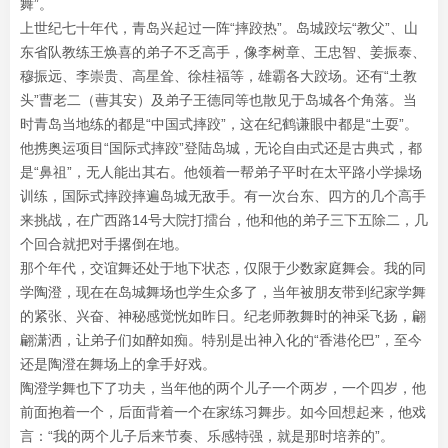
舞”。
上世纪七十年代，青岛兴起过一阵“摔跤热”。岛城跤坛“教父”、山
东省队教练王焕喜的弟子不乏高手，像李树章、王忠智、姜振泰、
穆振远、李崇贵、高星耸、徐桂福等，雄霸各大跤场。还有“土教
头”曹老二（蓸其安）及弟子王德同等也散见于岛城各个角落。当
时青岛当地练的都是“中国式摔跤”，这在纪鹤谦眼中都是“土耍”。
他携奥运项目“国际式摔跤”登陆岛城，无论自由式还是古典式，都
是“鼻祖”，无人能出其右。他领着一帮弟子平时在太平路小学操场
训练，国际式摔跤摔遍岛城无敌手。有一次台东、四方的几个高手
来挑战，在广西路14号大院打擂台，他和他的弟子三下五除二，几
个回合就把对手撂倒在地。
那个年代，交谊舞还处于地下状态，仅限于少数家庭舞会。我的同
学陶澄，现在在岛城舞场也学生众多了，当年被朋友带到纪家学舞
的紧张、兴奋、神秘感觉恍如昨日。纪老师教舞时的神采飞扬，翩
翩潇洒，让弟子们如醉如痴。特别是出神入化的“香港伦巴”，至今
还是陶澄在舞场上的拿手好戏。
陶澄学舞也下了功夫，当年他的两个儿子一个两岁，一个四岁，他
前面抱着一个，后面背着一个在家练习舞步。如今回想起来，他戏
言：“我的两个儿子后来节奏、乐感特强，就是那时培养的”。