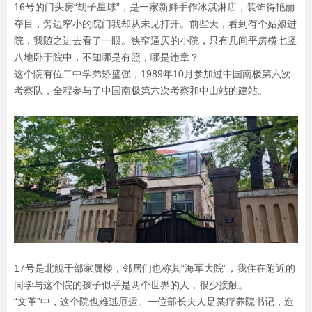
16号的门头房“胡子星球”，是一家新鲜手作冰淇淋店，装饰得艳丽
夺目，旁边窄小的院门我却从未见打开。前些天，看到有个姑娘进
院，我随之进去看了一眼。狭窄逼仄的小院，只有几间平房横七竖
八地卧于院中，不知哪是有照，哪是违章？
这个院有位二中学弟矫盛强，1989年10月参加过中国南极第六次
考察队，全程参与了中国南极第六次考察和中山站的建站。
17号是北舰干部家属楼，邻居们也称其“海军大院”，我住在附近的
同学与这个院的孩子似乎是两个世界的人，很少接触。
“文革”中，这个院也难逃厄运。一位部长夫人是某疗养院书记，造