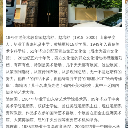
18号住过美术教育家赵培桴。赵培桴（1919--2000）山东平度
人，毕业于青岛礼贤中学，黄埔军校15期学员。1949年入青岛美
术专科学校，51年毕业分配至青岛第五文化馆（后改为四方文化
馆）。20世纪五六十年代，四方文化馆的群众文化活动搞得轰轰烈
烈，有声有色，特别是美术活动，几乎天天都有展览。这些展览，
从策划到选材，从宣传到布展，从参观到总结，无一不是赵培桴的
努力。他自己的作品不多，但他缔造并主持的“雕塑小组”“绘画专修
班”，却输送了几十名成员走进了省内外美术院校，其中不乏国内
知名的艺术大咖。
隋建国，1984年毕业于山东省艺术学院美术系，89年毕业于中央
美术学院雕塑系，获硕士学位。曾任美院雕塑系主任，现任雕塑系
资深教授。作品多次参加国际艺术群展，个展曾在旧金山亚洲美术
馆、大英博物馆、纽约中央公园等重要艺术机构举办。
郭连训，1985年毕业于青岛教育学院，2003年结业于中国美术学