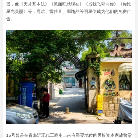
景，像《天才基本法》《见面吧就现在》《当我飞奔向你》《你比
星光美丽》等，鹿晗、雷佳音、周翊然等明星便成为他们的免费广
告。
15号曾是在青岛近现代工商史上占有重要地位的民族资本家战警堂