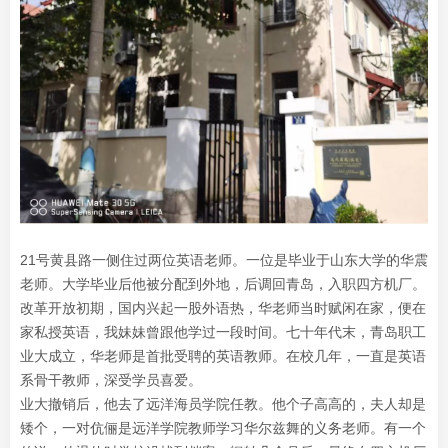
21号黄县路一侧住过两位英语老师。一位是毕业于山东大学的华震
老师。大学毕业后他被分配到外地，后调回青岛，入职四方机厂。
改革开放初期，国内兴起一股外语热，华老师当时赋闲在家，便在
家私授英语，我妹妹曾跟他学过一段时间。七十年代末，青岛职工
业大成立，华老师是首批受聘的英语教师。在校几年，一直是英语
系骨干教师，深受学员喜爱。
业大撤销后，他去了远洋海员学院任教。他个子高高的，夫人却是
矮个，一对伉俪是远洋学院教师学习华尔兹舞的义务老师。有一个