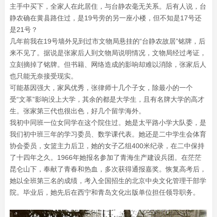
主手中买下，全家人在此居住，与台静农毫无关系。后有人说，台
静农确在黄县路住过，是19号旁的另一座小楼，但不知是17号还
是21号？
几年前我在19号墙外见到过市文物局悬挂的“台静农故居”铭牌，后
来不见了。据说是张家后人到文物局说明情况，文物局经过考证，
立刻摘掉了铭牌。但书籍、网络造成的影响却难以消除，张家后人
也只能无奈接受现实。
可能基因强大，家风优秀，张律师十几个子女，除最小的一个
受“文革”影响没上大学，其余的都是大学生，且有名牌大学的高才
生。张家第三代也很出色，好几个留学海外。
我初中同班一位女同学在这个院住过。她是太平路小学大队委，是
我们初中班三年的学习委员、数学课代表。她还是二中学生会体育
协会委员，女篮主力后卫，她的女子乙组400米纪录，在二中保持
了十四年之久。1966年她报名参加了青海生产建设兵团。在茫茫
昆仑山下，奉献了青春和热血，多次获得通报嘉奖。恢复高考后，
她以全班第三名的成绩，考入全国招生的北京中央文化管理干部学
院。毕业后，她先后在西宁和青岛文化出版单位担任领导职务。