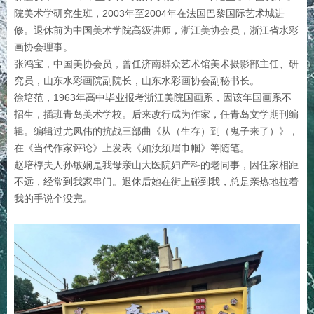
院美术学研究生班，2003年至2004年在法国巴黎国际艺术城进
修。退休前为中国美术学院高级讲师，浙江美协会员，浙江省水彩
画协会理事。
张鸿宝，中国美协会员，曾任济南群众艺术馆美术摄影部主任、研
究员，山东水彩画院副院长，山东水彩画协会副秘书长。
徐培范，1963年高中毕业报考浙江美院国画系，因该年国画系不
招生，插班青岛美术学校。后来改行成为作家，任青岛文学期刊编
辑。编辑过尤凤伟的抗战三部曲《从（生存）到（鬼子来了）》，
在《当代作家评论》上发表《如汝须眉巾帼》等随笔。
赵培桴夫人孙敏娴是我母亲山大医院妇产科的老同事，因住家相距
不远，经常到我家串门。退休后她在街上碰到我，总是亲热地拉着
我的手说个没完。