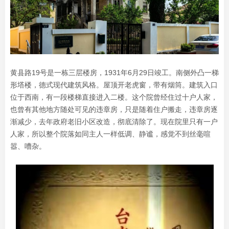
黄县路19号是一栋三层楼房，1931年6月29日竣工。南侧外凸一梯
形塔楼，德式现代建筑风格。屋顶开老虎窗，带有烟筒。建筑入口
位于西南，有一段楼梯直接进入二楼。这个院曾经住过十户人家，
也曾有其他地方随处可见的违章房，只是随着住户搬走，违章房逐
渐减少，去年政府老旧小区改造，彻底清除了。现在院里只有一户
人家，所以整个院落如同主人一样低调、静谧，感觉不到丝毫喧
嚣、嘈杂。