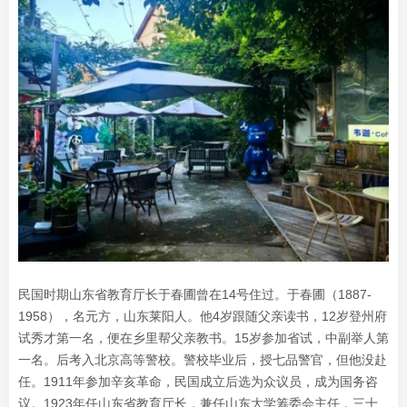
民国时期山东省教育厅长于春圃曾在14号住过。于春圃（1887-
1958），名元方，山东莱阳人。他4岁跟随父亲读书，12岁登州府
试秀才第一名，便在乡里帮父亲教书。15岁参加省试，中副举人第
一名。后考入北京高等警校。警校毕业后，授七品警官，但他没赴
任。1911年参加辛亥革命，民国成立后选为众议员，成为国务咨
议。1923年任山东省教育厅长，兼任山东大学筹委会主任，三十