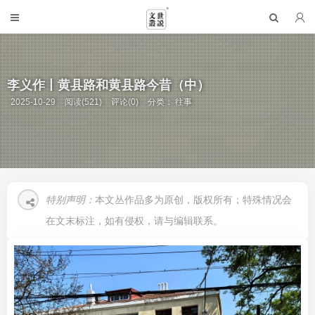
李义作丨黄县路和黄县路今昔（中）
2025-10-29
阅读(521)
评论(0)
分类：
往事
特别声明：
本文丛作品多为原创，版权所有；特殊情况会
在文末标注，如有侵权，请与编辑联系。