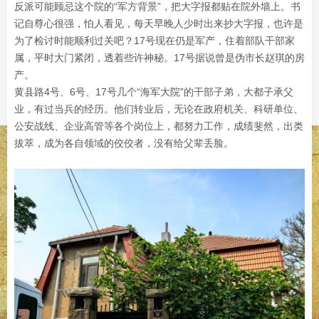
反派可能顾忌这个院的“军方背景”，把大字报都贴在院外墙上。书
记自尊心很强，怕人看见，每天早晚人少时出来抄大字报，也许是
为了检讨时能顺利过关吧？17号现在仍是军产，住着部队干部家
属，平时大门紧闭，透着些许神秘。17号据说曾是伪市长赵琪的房
产。
黄县路4号、6号、17号几个“海军大院”的干部子弟，大都子承父
业，有过当兵的经历。他们转业后，无论在政府机关、科研单位、
公安战线、企业高管等各个岗位上，都努力工作，成绩斐然，出类
拔萃，成为各自领域的佼佼者，没有给父辈丢脸。