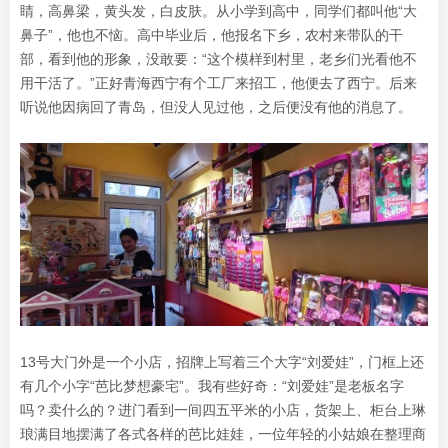
睛，高鼻梁，黄头发，白皮肤。从小学到高中，同学们都叫他“大
鼻子”，他也不恼。高中毕业后，他报名下乡，农村来带队的干
部，看到他的形象，没敢要：“这个模样到村里，老乡们光看他不
用干活了。”正好青海西宁有个工厂来招工，他便去了西宁。后来
听说他因病回了青岛，但没人见过他，之后便没有他的消息了。
13号大门外是一个小店，招牌上写着三个大字“刘爱娃”，门框上还
有几个小字“芭比梦想豪宅”。我有些好奇：“刘爱娃”是老板名字
吗？卖什么的？进门看到一间四五平米的小店，货架上、柜台上琳
琅满目地摆满了各式各样的芭比娃娃，一位年轻的小姑娘在整理商