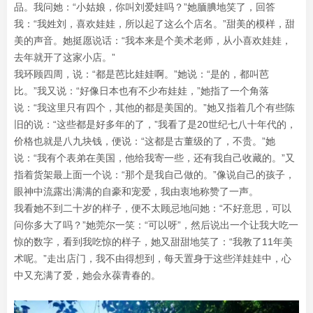
品。我问她：“小姑娘，你叫刘爱娃吗？”她腼腆地笑了，回答
我：“我姓刘，喜欢娃娃，所以起了这么个店名。”甜美的模样，甜
美的声音。她挺愿说话：“我本来是个美术老师，从小喜欢娃娃，
去年就开了这家小店。”
我环顾四周，说：“都是芭比娃娃啊。”她说：“是的，都叫芭
比。”我又说：“好像日本也有不少布娃娃，”她指了一个角落
说：“我这里只有四个，其他的都是美国的。”她又指着几个有些陈
旧的说：“这些都是好多年的了，”我看了是20世纪七八十年代的，
价格也就是八九块钱，便说：“这都是古董级的了，不贵。”她
说：“我有个表弟在美国，他给我寄一些，还有我自己收藏的。”又
指着货架最上面一个说：“那个是我自己做的。”像说自己的孩子，
眼神中流露出满满的自豪和宠爱，我由衷地称赞了一声。
我看她不到二十岁的样子，便不太顾忌地问她：“不好意思，可以
问你多大了吗？”她莞尔一笑：“可以呀”，然后说出一个让我大吃一
惊的数字，看到我吃惊的样子，她又甜甜地笑了：“我教了11年美
术呢。”走出店门，我不由得想到，每天置身于这些洋娃娃中，心
中又充满了爱，她会永葆青春的。