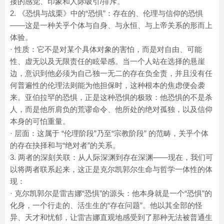
接的感觉、印象和人际吸引/排斥。
2. 《恐惧与战栗》中的“恐惧”：存在的、伦理与信仰的恐惧
——这是一种关乎个体与自身、与永恒、与上帝关系的形而上
体验。
· 性质：它不是对某个具体对象的害怕，而是对自由、可能
性、虚无以及无限责任的眩晕感。当一个人站在选择的悬崖
边，意识到他必须为自己独一无二的存在负全责，并且没有任
何普遍性的伦理法则能为他担保时，这种根本的焦虑便会袭
来。亚伯拉罕的恐惧，正是这种恐惧的极致：他恐惧的不是杀
人，而是他所肩负的荒谬命令、他所处的绝对孤独，以及信仰
本身的可怕重量。
· 层面：这属于 “伦理阶段”乃至“宗教阶段” 的范畴，关乎个体
的存在抉择和与“绝对者”的关系。
3. 两者的深刻关联：从人际深渊到存在深渊——现在，我们可
以将两者联系起来，这正是克尔凯郭尔生命与哲学一体性的体
现：
· 克尔凯郭尔是雷吉娜“恐惧”的源头：他本身就是一个“恐惧”的
化身，一个行走的、活生生的“存在问题”。他以其全部的怪
异、天才和忧郁，让雷吉娜直观地感受到了那种无法被普通生