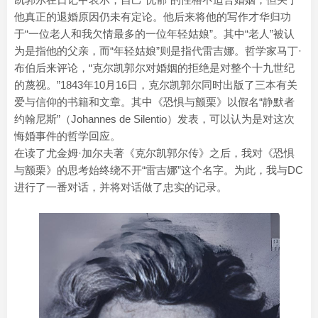
他真正的退婚原因仍未有定论。他后来将他的写作才华归功
于“一位老人和我欠情最多的一位年轻姑娘”。其中“老人”被认
为是指他的父亲，而“年轻姑娘”则是指代雷吉娜。哲学家马丁·
布伯后来评论，“克尔凯郭尔对婚姻的拒绝是对整个十九世纪
的蔑视。”1843年10月16日，克尔凯郭尔同时出版了三本有关
爱与信仰的书籍和文章。其中《恐惧与颤栗》以假名“静默者
约翰尼斯”（Johannes de Silentio）发表，可以认为是对这次
悔婚事件的哲学回应。
在读了尤金姆·加尔夫著《克尔凯郭尔传》之后，我对《恐惧
与颤栗》的思考始终绕不开“雷吉娜”这个名字。为此，我与DC
进行了一番对话，并将对话做了忠实的记录。