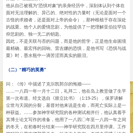
他从自己被视为“恐惧对象”的亲身经历中，深刻体认到个体在
面对无法理解的、异己的、绝对性的力量时（无论是面对一个
古怪的求婚者，还是面对上帝的命令），那种根植于存在深处
的战栗。他个人的爱情悲剧，为他提供了一把理解亚伯拉罕信
仰悲剧的、独一无二的钥匙。
因此，不是关联与否的问题，而是他的哲学，正是他生命困境
最精确、最宏伟的回响。雷吉娜的恐惧，是他书写《恐惧与战
栗》时，墨水瓶中一滴苦涩而真实的眼泪。
（二）“精巧的英勇”
问：《传》中描述了克尔凯郭尔的悔婚——
……一八四一年一月十二日，礼拜二，他在岛上教堂做了生平
第一次布道。经文选自《腓立比书》（1:19-25），保罗讲解
尘世与天国的分裂，基督对他来说是生命，而死亡实际上是一
种获益。……参加神学研究院的各种测试相并行，他认真着手
其博士论文写作的准备，他用了一八四〇年至一八四一年之间
的冬天，在初春时分结束——神学研究院在四月里停课。工作