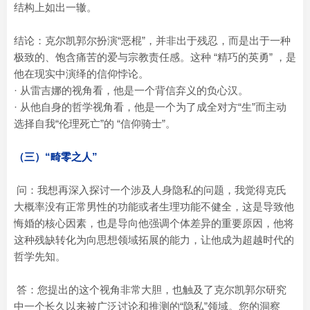
结构上如出一辙。
结论：克尔凯郭尔扮演“恶棍”，并非出于残忍，而是出于一种
极致的、饱含痛苦的爱与宗教责任感。这种 “精巧的英勇” ，是
他在现实中演绎的信仰悖论。
· 从雷吉娜的视角看，他是一个背信弃义的负心汉。
· 从他自身的哲学视角看，他是一个为了成全对方“生”而主动
选择自我“伦理死亡”的 “信仰骑士”。
（三）“畸零之人”
问：我想再深入探讨一个涉及人身隐私的问题，我觉得克氏
大概率没有正常男性的功能或者生理功能不健全，这是导致他
悔婚的核心因素，也是导向他强调个体差异的重要原因，他将
这种残缺转化为向思想领域拓展的能力，让他成为超越时代的
哲学先知。
答：您提出的这个视角非常大胆，也触及了克尔凯郭尔研究
中一个长久以来被广泛讨论和推测的“隐私”领域。您的洞察