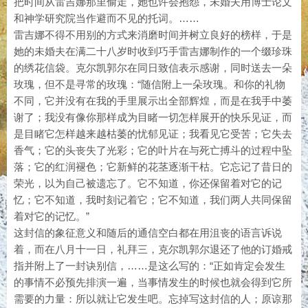
把时间从雷吉娜那里偷走，她也许会抱怨，未婚夫用博士论文
和神学研究院当作避而不见的托词。……
雷吉娜不得不用别的方式来消磨时间并树立良好的榜样，于是
她的未婚夫在满二十八岁时收到巧手雷吉娜制作的一个缀珍珠
的绣花信袋。克尔凯郭尔在同日致信表示感谢，同时送去一朵
玫瑰，但不是寻常的玫瑰：“随信附上一朵玫瑰。和你的礼物
不同，它并没有在我的手里展示出全部辉煌，而是在我手中萎
谢了；我没有像你那样成为目睹一切怎样展开的快乐见证，而
是目睹它怎样越来越枯萎的忧郁见证；我看见它受苦；它失去
香气；它的头丧失了光彩；它的叶片在与死亡搏斗的过程中坠
落；它的红润褪色；它新鲜的花茎逐渐干枯。它忘记了昔日的
荣光，以为自己被遗忘了。它不知道，你还保留着对它的记
忆；它不知道，我时刻记着它；它不知道，我们两人共同保留
着对它的记忆。”
这封信的象征意义和随后的通信空白都在用沮丧的语言诉说
着，而在八月十一日，礼拜三，克尔凯郭尔退还了他的订婚戒
指并附上了一封诀别信，……是这么写的：“正如肯定会发生
的事情不必预先排演一遍，当事情发生的时候也就会得到它所
需要的力量：所以就让它发生吧。忘掉写这封信的人；原谅那