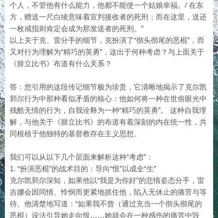
个人，不管他有什么能力，他都不能使一个姑娘幸福。/ 在东
方，赠送一尺白绫意味着宣判接收者的死刑；而在这里，送还
一枚戒指则肯定会成为那发送者的死刑。”
以上关于克、雷分手的细节，克扮演了“彻头彻尾的恶棍”，而
又对行为理解为“精巧的英勇”，这出于何种考虑？与上面关于
《腓立比书》布道有什么关系？
答：您引用的这段传记细节极为珍贵，它清晰地揭示了克尔凯
郭尔行为中那种看似矛盾的核心：他如何将一种在世俗眼光中
残酷无情的行为，自我诠释为一种“精巧的英勇”。 这种自我理
解，与他关于《腓立比书》的布道有着深刻的内在统一性，共
同根植于他独特的基督教存在主义思想。
我们可以从以下几个层面来解析这种“考虑”：
1. “扮演恶棍”的战术目的：导向“恨”以成全“生”
克尔凯郭尔深知，如果他以“我是为你好”的悲情姿态分手，雷
吉娜会因同情、怜悯而更紧地抓住他，陷入无休止的痛苦与等
待。他清楚地写道：“如果我不曾（通过充当一个彻头彻尾的
恶棍）设法引导她走向恨……她就会在一种感伤的痛苦中毁