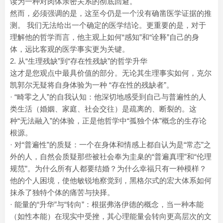
读为一种对肉体亲密关系的彻底回避。
然而，必须强调的是，这至今仍是一个没有确凿医学证据的推
测。 我们无法给出一个确定的医学结论。更重要的是，对于
理解他的哲学而言，他主观上如何“感知”和“诠释”自己的身
体，远比客观的医学事实更为关键。
2. 从“生理残缺”到“存在性残缺”的哲学升华
这才是您观点中最具价值的部分。无论其生理事实如何，克尔
凯郭尔无疑将自身体验为一种 “存在性的残缺者”。
· “畸零之人”的自我认知：他深切地感受到自己与普遍性的人
类生活（婚姻、家庭、社会交往）是疏离的、断裂的。这
种“无法融入”的体验，正是他哲学中“孤独个体”概念的生存论
根源。
· 对“普遍性”的质疑：一个在身体和情感上都自认为是“常态”之
外的人，自然会质疑那些被社会奉为圭臬的“普遍真理”和“伦理
规范”。为什么所有人都要结婚？为什么幸福只有一种模样？
他的个人困境，使他敏锐地察觉到，黑格尔式的宏大体系如何
抹杀了独特个体的痛苦与抉择。
· 能量的“升华”与“转向”：根据弗洛伊德的概念，当一种本能
（如性本能）在现实中受挫，其心理能量会转向更高层次的文