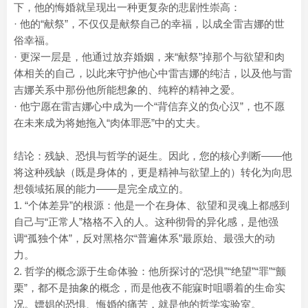
下，他的悔婚就呈现出一种更复杂的悲剧性崇高：
· 他的“献祭”，不仅仅是献祭自己的幸福，以成全雷吉娜的世
俗幸福。
· 更深一层是，他通过放弃婚姻，来“献祭”掉那个与欲望和肉
体相关的自己，以此来守护他心中雷吉娜的纯洁，以及他与雷
吉娜关系中那份他所能想象的、纯粹的精神之爱。
· 他宁愿在雷吉娜心中成为一个“背信弃义的负心汉”，也不愿
在未来成为将她拖入“肉体罪恶”中的丈夫。
结论：残缺、恐惧与哲学的诞生。因此，您的核心判断——他
将这种残缺（既是身体的，更是精神与欲望上的）转化为向思
想领域拓展的能力——是完全成立的。
1. “个体差异”的根源：他是一个在身体、欲望和灵魂上都感到
自己与“正常人”格格不入的人。这种彻骨的异化感，是他强
调“孤独个体”，反对黑格尔“普遍体系”最原始、最强大的动
力。
2. 哲学的概念源于生命体验：他所探讨的“恐惧”“绝望”“罪”“颤
栗”，都不是抽象的概念，而是他夜不能寐时咀嚼着的生命实
况。嫖娼的恐惧、悔婚的痛苦，就是他的哲学实验室。