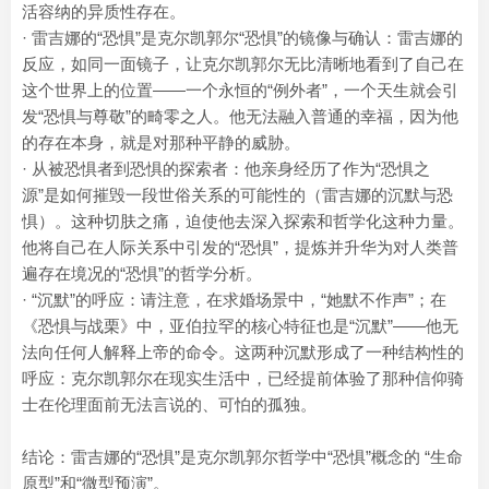
活容纳的异质性存在。
· 雷吉娜的“恐惧”是克尔凯郭尔“恐惧”的镜像与确认：雷吉娜的
反应，如同一面镜子，让克尔凯郭尔无比清晰地看到了自己在
这个世界上的位置——一个永恒的“例外者”，一个天生就会引
发“恐惧与尊敬”的畸零之人。他无法融入普通的幸福，因为他
的存在本身，就是对那种平静的威胁。
· 从被恐惧者到恐惧的探索者：他亲身经历了作为“恐惧之
源”是如何摧毁一段世俗关系的可能性的（雷吉娜的沉默与恐
惧）。这种切肤之痛，迫使他去深入探索和哲学化这种力量。
他将自己在人际关系中引发的“恐惧”，提炼并升华为对人类普
遍存在境况的“恐惧”的哲学分析。
· “沉默”的呼应：请注意，在求婚场景中，“她默不作声”；在
《恐惧与战栗》中，亚伯拉罕的核心特征也是“沉默”——他无
法向任何人解释上帝的命令。这两种沉默形成了一种结构性的
呼应：克尔凯郭尔在现实生活中，已经提前体验了那种信仰骑
士在伦理面前无法言说的、可怕的孤独。
结论：雷吉娜的“恐惧”是克尔凯郭尔哲学中“恐惧”概念的 “生命
原型”和“微型预演”。