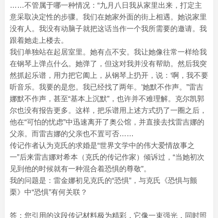
……不管属于哪一种情况：“九月八日我从家里出来，打定主
意采取决定性的步骤。我们在她家外面的街上相遇。她说家里
没有人。我没有动脑子就把这话当作一个我所需要的邀请。我
跟着她走上楼去。
我们单独站在起居室里。她有点不安。我让她像往常一样给我
在钢琴上弹点什么。她弹了，但这对我并没有帮助。然后我突
然抓起乐谱，用力把它阖上，从钢琴上扔开，说：‘啊，我不要
听音乐。我要的是您。我已经找了两年。’她默不作声。”雷吉
娜默不作声，甚至“基本上沉默”，也许并不难理解。克尔凯郭
尔也没有报告更多。这样，把乐谱用上述方式扔了一圈之后，
他在“可怕的忧虑”中迅速离开了奥公馆，并直接去找雷吉娜的
父亲。而雷吉娜的父亲也不置可否……
传记作者认为克氏的求婚是“世界文学中的伟大爱情故事之
一”后来雷吉娜对希本（克氏的传记作家）倾诉过，“当她初次
见到他的时候就有一种混合着恐惧的尊敬”。
我的问题是：雷金娜初见克氏的“恐惧”，与克氏《恐惧与颤
栗》中“恐惧”有何关联？
答：您引用的这段传记材料极为精彩，它像一束强光，同时照