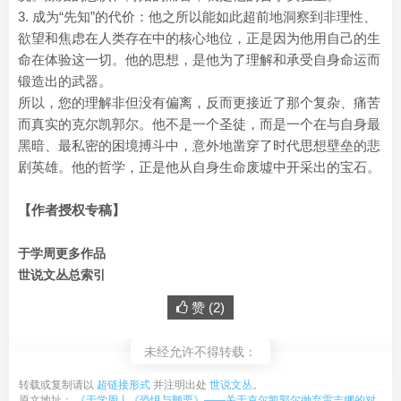
3. 成为“先知”的代价：他之所以能如此超前地洞察到非理性、
欲望和焦虑在人类存在中的核心地位，正是因为他用自己的生
命在体验这一切。他的思想，是他为了理解和承受自身命运而
锻造出的武器。
所以，您的理解非但没有偏离，反而更接近了那个复杂、痛苦
而真实的克尔凯郭尔。他不是一个圣徒，而是一个在与自身最
黑暗、最私密的困境搏斗中，意外地凿穿了时代思想壁垒的悲
剧英雄。他的哲学，正是他从自身生命废墟中开采出的宝石。
【作者授权专稿】
于学周更多作品
世说文丛总索引
赞 (
2
)
未经允许不得转载：
转载或复制请以
超链接形式
并注明出处
世说文丛
。
原文地址：
《于学周丨《恐惧与颤栗》——关于克尔凯郭尔抛弃雷吉娜的对