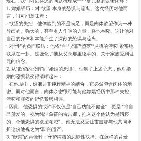
现在，我们可以将您的问题梳理成一个更完整的逻辑闭环：
1. 嫖娼经历：对“欲望”本身的恐惧与疏离。这次经历对他而
言，很可能意味着：
· 欲望的失控：他体验到的不是满足，而是肉体欲望作为一种
异己的、强大的，甚至令人作呕的力量，将他吞噬。这让他对
自己的身体和本能产生了深刻的恐惧与疏离。
· 对“性”的负面联结：他将“性”与“罪”“堕落”“灵魂的污秽”紧密地
联系在一起。这强化了他从父亲那里继承的、关于家族受到诅
咒的信念。
2. 从“欲望的恐惧”到“婚姻的恐惧”。理解了上述心态，他对婚
姻的恐惧就变得清晰起来：
· 在他眼中，婚姻并非纯粹精神的结合，它必然包含肉体的亲
密。而对他而言，肉体亲密很可能与他嫖娼经历中那种失控、
污秽和罪疚的记忆紧密相连。
· 因此，他恐惧的或许不仅仅是“自己功能不健全”，更是 “将自
己所爱的、视为纯洁象征的雷吉娜，拖入这个他认为是污秽
的、令他恐惧的欲望领域” 。他无法忍受让雷吉娜与他共同承
担这份他视之为“罪”的遗产。
3. “献祭”的再诠释：守护纯洁的悲剧性抉择。在这样的背景