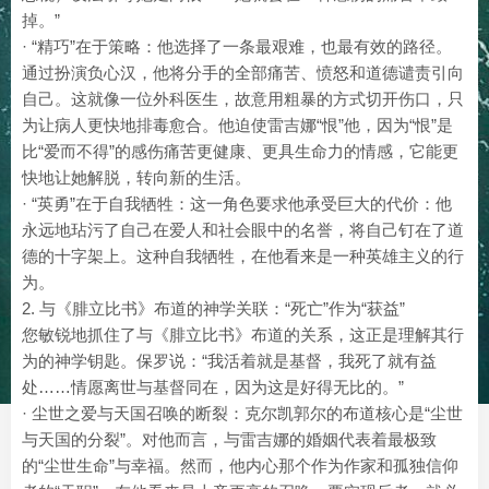
掉。”
· “精巧”在于策略：他选择了一条最艰难，也最有效的路径。
通过扮演负心汉，他将分手的全部痛苦、愤怒和道德谴责引向
自己。这就像一位外科医生，故意用粗暴的方式切开伤口，只
为让病人更快地排毒愈合。他迫使雷吉娜“恨”他，因为“恨”是
比“爱而不得”的感伤痛苦更健康、更具生命力的情感，它能更
快地让她解脱，转向新的生活。
· “英勇”在于自我牺牲：这一角色要求他承受巨大的代价：他
永远地玷污了自己在爱人和社会眼中的名誉，将自己钉在了道
德的十字架上。这种自我牺牲，在他看来是一种英雄主义的行
为。
2. 与《腓立比书》布道的神学关联：“死亡”作为“获益”
您敏锐地抓住了与《腓立比书》布道的关系，这正是理解其行
为的神学钥匙。保罗说：“我活着就是基督，我死了就有益
处……情愿离世与基督同在，因为这是好得无比的。”
· 尘世之爱与天国召唤的断裂：克尔凯郭尔的布道核心是“尘世
与天国的分裂”。对他而言，与雷吉娜的婚姻代表着最极致
的“尘世生命”与幸福。然而，他内心那个作为作家和孤独信仰