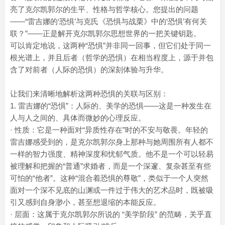
亮了克尔凯郭尔的生平、性格与哲学核心。您提出的问题
——“雷吉娜的‘恐惧’与克氏《恐惧与战栗》中的‘恐惧’有何关
联？”——正是解开克尔凯郭尔思想世界的一把关键钥匙。
可以肯定地说，这两种“恐惧”并非同一回事，但它们处于同一
根光谱上，并且后者（哲学的恐惧）在相当程度上，源于并包
含了对前者（人际的恐惧）的深刻体验与升华。
让我们来清晰地解析这两种恐惧的关联与区别：
1. 雷吉娜的“恐惧”：人际的、美学的恐惧——这是一种发生在
人与人之间的、具体而微妙的心理反应。
· 性质：它是一种面对“异质性存在”时的不安与敬畏。年轻的
雷吉娜感受到的，是克尔凯郭尔身上那种与她周围所有人都不
一样的智力强度、精神深度和忧郁气质。他不是一个可以轻易
被理解和把握的“普通”求婚者，而是一个深邃、复杂甚至有些
可怕的“他者”。这种“混合着恐惧的尊敬”，类似于一个人突然
面对一个深不见底的山渊或一件过于伟大的艺术品时，既被吸
引又感到自身渺小，甚至想退缩的本能反应。
· 层面：这属于克尔凯郭尔所说的 “美学阶段” 的范畴，关乎直