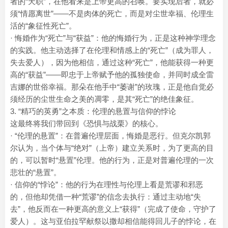
者的“天职”，在他看来是上帝更高的召唤。要实现后者，就必
须“情愿离世”——不是肉体的死亡，而是对尘世幸福、伦理生
活的“象征性死亡”。
· 悔婚作为“死亡”与“获益”：他的悔婚行为，正是这种神学理念
的实践。他主动选择了在伦理和情感上的“死亡”（成为罪人，
失去爱人），因为他相信，通过这种“死亡”，他能获得一种更
高的“获益”——即忠于上帝赋予他的孤独使命，并同时成全雷
吉娜的世俗幸福。那朵在他手中“萎谢”的玫瑰，正是他自觉必
须经历的尘世生命之美的凋零，是其“死亡”的绝佳象征。
3. “精巧的英勇”之本质：伦理的悬置与信仰的悖论
这最终将我们带回到《恐惧与战栗》的核心。
· “伦理的悬置”：在普遍伦理层面，悔婚是恶行。但克尔凯郭
尔认为，当个体与“绝对”（上帝）建立关系时，为了更高的目
的，可以暂时“悬置”伦理。他的行为，正是对普遍伦理的一次
悲壮的“悬置”。
· 信仰的“悖论”：他的行为在理性与伦理上看是荒谬和邪恶
的，但他却凭借一种“荒谬”的信念去执行：通过主动地“失
去”，他反而在一种更高的意义上“获得”（完成了使命，守护了
爱人）。这与亚伯拉罕献祭以撒却相信能得回儿子的悖论，在