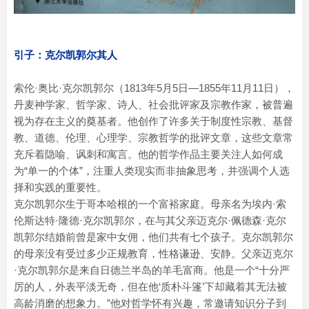
引子：克尔凯郭尔其人
索伦·奥比·克尔凯郭尔（1813年5月5日—1855年11月11日），
丹麦神学家、哲学家、诗人、社会批评家及宗教作家，被普遍
视为存在主义的奠基者。他创作了许多关于制度性宗教、基督
教、道德、伦理、心理学、宗教哲学的批评文章，这些文章常
充斥着隐喻、讽刺和寓言。他的哲学作品主要关注人如何成
为“单一的个体”，注重人类现实而非抽象思考，并强调个人选
择和实践的重要性。
克尔凯郭尔生于哥本哈根的一个富裕家庭。母亲名为埃内·索
伦斯达特·隆德·克尔凯郭尔，在与其父亲迈克尔·佩德森·克尔
凯郭尔结婚前曾是家中女佣，他们共有七个孩子。克尔凯郭尔
的母亲没有受过多少正规教育，性格谦逊、安静。父亲迈克尔
·克尔凯郭尔是来自日德兰半岛的羊毛富商。他是一个“十分严
厉的人，外表平淡无奇，但在他‘质朴斗篷’下却藏着其无法被
高龄消磨的想象力。”他对哲学怀有兴趣，常邀请知识分子到