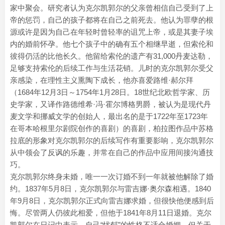
家中聚会。研究者认为克尔凯郭尔的父亲曾相信自己受到了上
帝的惩罚，自己的孩子都将在自己之前死去。他认为罪孽的根
源或许是因为自己在年轻时曾轻率的诅咒上帝，或是其妻子埃
内的婚前怀孕。他七个孩子中的确有五个相继早逝，但索伦和
彼得仍活的比他长久。他留给索伦的遗产有31,000丹麦达勒，
足够支持索伦的后续工作与生活花销。儿时的克尔凯郭尔受父
亲感染，在理性主义熏陶下成长，他亦喜爱路维·郝尔拜
（1684年12月3日～1754年1月28日。18世纪北欧哲学家、历
史学家，又译作路德维希·冯·霍尔博格男爵，被认为是现代丹
麦文学和挪威文学的创始人，最出名的是于1722年至1723年
在哥本哈根里尔剧院创作的喜剧）的喜剧，柏拉图作品中苏格
拉底的形象对克尔凯郭尔的后续写作有重要影响，克尔凯郭尔
从中领会了反讽的乐趣，并常在自己的作品中应用间接沟通技
巧。
克尔凯郭尔终身未婚，唯一一次订婚不到一年就被他解除了婚
约。1837年5月8日，克尔凯郭尔与雷吉娜·奥尔森相遇。1840
年9月8日，克尔凯郭尔正式向雷吉娜求婚，但很快他便感到后
悔。尽管两人仍彼此相爱，但他于1841年8月11日退婚。克尔
凯郭尔在日记中表示，自己“忧郁”的性格不适合婚姻，但关于