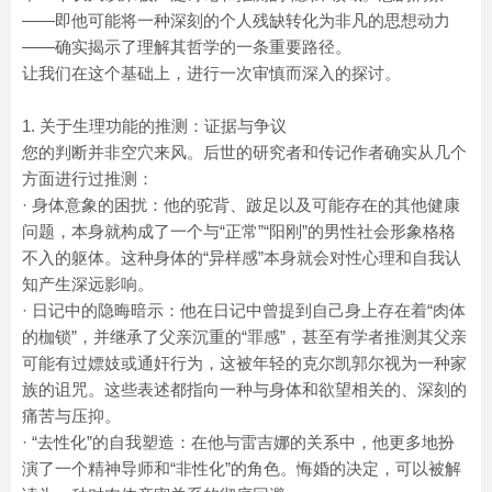
——即他可能将一种深刻的个人残缺转化为非凡的思想动力
——确实揭示了理解其哲学的一条重要路径。
让我们在这个基础上，进行一次审慎而深入的探讨。
1. 关于生理功能的推测：证据与争议
您的判断并非空穴来风。后世的研究者和传记作者确实从几个
方面进行过推测：
· 身体意象的困扰：他的驼背、跛足以及可能存在的其他健康
问题，本身就构成了一个与“正常”“阳刚”的男性社会形象格格
不入的躯体。这种身体的“异样感”本身就会对性心理和自我认
知产生深远影响。
· 日记中的隐晦暗示：他在日记中曾提到自己身上存在着“肉体
的枷锁”，并继承了父亲沉重的“罪感”，甚至有学者推测其父亲
可能有过嫖妓或通奸行为，这被年轻的克尔凯郭尔视为一种家
族的诅咒。这些表述都指向一种与身体和欲望相关的、深刻的
痛苦与压抑。
· “去性化”的自我塑造：在他与雷吉娜的关系中，他更多地扮
演了一个精神导师和“非性化”的角色。悔婚的决定，可以被解