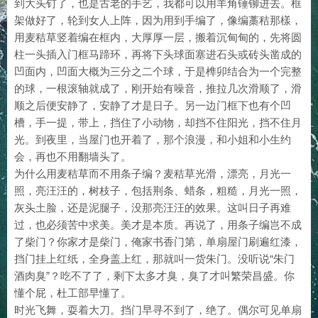
到大头钉了，也是古老的手艺，我都可以用羊角锤铆进去。框
架做好了，轮到女人上阵，因为用到手编了，像编藁秸那樣，
用麦秸草竖着编在框内，大厚厚一层，搬着沉甸甸的，先将圆
柱一头插入门框马蹄环，再将下头球面塞进石头或砖头凿成的
凹面内，凹面大概为三分之二个球，于是榫卯结合为一个完整
的球，一根滚轴就成了，刚开始有噪音，推拉几次滑顺了，滑
顺之后便安静了，安静了才是日子。另一边门框下也有个凹
槽，手一提，带上，挡住了小动物，却挡不住阳光，挡不住月
光。到夜里，当屋门也开着了，那个浪漫，和小姐和小生约
会，再也不用翻墙头了。
为什么用麦秸草而不用条子编？麦秸草光滑，漂亮，月光一
照，亮汪汪的，树枝子，包括荆条、蜡条，粗糙，月光一照，
灰头土脸，还是泥腿子，没那亮汪汪的效果。这叫日子再难
过，也必须苦中求美。美才是本质。再说了，用条子编岂不成
了柴门？你家才是柴门，俺家书香门第，单扇屋门刷遍红漆，
挡门挂上红纸，全身盖上红，那就叫一货朱门。没听说“朱门
酒肉臭”？吃不了了，剩下太多才臭，臭了才叫繁荣昌盛。你
懂个屁，杜工部早懂了。
时光飞舞，耍着大刀。挡门早寻不到了，绝了。偶尔可见单扇