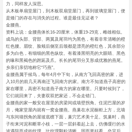
力，同样发人深思。
从木板单扇堂屋门，到木板双扇堂屋门，再到玻璃堂屋门，便
是矮门的存在与消失的过程。谁是最佳见证者？
金腰燕。
资料上说：金腰燕体长16-20厘米，体重19-29克，雌雄相似。
成鸟的头部、背部、两翼及尾羽均为黑色，有着非常清晰的橙
红色腰。眉纹、脸颊后侧至后颈都是漂亮的橙红色，其余部分
多为白色，有细细的黑色纵纹。有着漆黑明亮的大眼睛、黑色
的喙和黑褐色的跗跖及爪。长长的尾羽分叉形成优雅的燕尾。
乡亲们亲切地称它“巧燕”。
金腰燕属于候鸟，每年4月中下旬，从南方飞回高密的家，进
入10月的前几天再南迁飞回南方的家。南方不知道燕子高密的
家在哪里，高密不知道燕子南方的家在哪里。只要时候到了，
它们就回来了，夫妻双双把家还，不会走错门。
金腰燕的家一般安在屋里的房梁间或墙壁拐角。住泥巴屋的岁
月，俺家堂屋内就有一窝金腰燕。燕巢在水泥橱柜上方，北墙
与东间墙拐角的屋坡底檩下面，巢穴艺术美十足。筑巢时，燕
子衔来河泥和断草小枝，一层一层斜着起上去，仿佛缓行的水
波遇阻而成的纹理，比纹理颗粒清晰，因而更好看。垒完后，