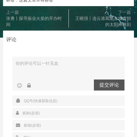
标签：这篇文章木有标签
上一篇
下一篇
张勇丨探寻振业火柴的开办时
王晓强丨连云港凤凰古城虞朝
间
的太阳神雕刻
评论
提交评论