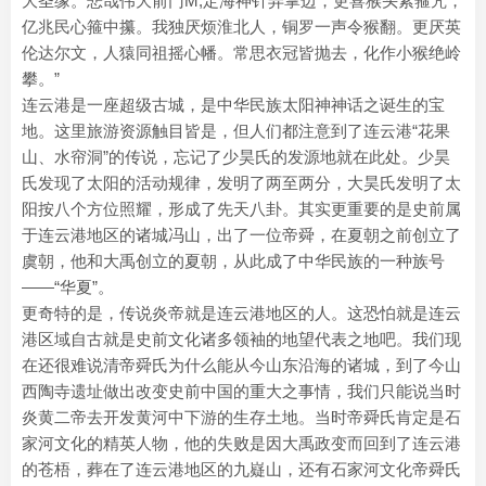
大圣缘。悲哉伟大前门M,定海神针弄掌边，更喜猴头紧箍咒，
亿兆民心箍中攥。我独厌烦淮北人，铜罗一声令猴翻。更厌英
伦达尔文，人猿同祖摇心幡。常思衣冠皆抛去，化作小猴绝岭
攀。”
连云港是一座超级古城，是中华民族太阳神神话之诞生的宝
地。这里旅游资源触目皆是，但人们都注意到了连云港“花果
山、水帘洞”的传说，忘记了少昊氏的发源地就在此处。少昊
氏发现了太阳的活动规律，发明了两至两分，大昊氏发明了太
阳按八个方位照耀，形成了先天八卦。其实更重要的是史前属
于连云港地区的诸城冯山，出了一位帝舜，在夏朝之前创立了
虞朝，他和大禹创立的夏朝，从此成了中华民族的一种族号
——“华夏”。
更奇特的是，传说炎帝就是连云港地区的人。这恐怕就是连云
港区域自古就是史前文化诸多领袖的地望代表之地吧。我们现
在还很难说清帝舜氏为什么能从今山东沿海的诸城，到了今山
西陶寺遗址做出改变史前中国的重大之事情，我们只能说当时
炎黄二帝去开发黄河中下游的生存土地。当时帝舜氏肯定是石
家河文化的精英人物，他的失败是因大禹政变而回到了连云港
的苍梧，葬在了连云港地区的九嶷山，还有石家河文化帝舜氏