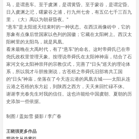
马，是谓悬车。至于虞渊，是谓黄昏。至于蒙谷，是谓定昏。
日入虞渊之汜，曙蒙谷之浦，行九州七舍，有五亿七千三百九
里，（大）禹以为朝昼昏夜。”
“悬车”是太阳巡天结束时的一种状态。在西汉画像砖中，它的
形象有点像后世国家以色列的国徽；它藏在太阳树上。西汉太
阳树里的太阳鸟，就是凤凰。
看来最晚在大禹时代，有了“悬车”的命名。这时帝舜氏已在帝
尧氏政权里管理天象。按理说帝舜氏在太阳神神庙，结合了石
家河文化太阳神崇拜的宗教仪式，完善了“日头”巡天的理论体
系，所以我才斗胆推测说，古苍梧之帝舜氏旧部将共工国
的“日头”神庙，坐落在了今天连云港的凤凰古城——太阳从连
云港之苍梧的东方起，到陕西之西方，天天来回忙碌不休。
谢谢李光春先生对我的信任。这也许能给中国虞朝、夏朝的历
史添加一些依据。
制图 / 盖如雪 摄影 / 李广春
王晓强更多作品
世说文丛总索引