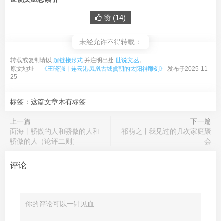
赞 (
14
)
未经允许不得转载：
转载或复制请以
超链接形式
并注明出处
世说文丛
。
原文地址：
《王晓强丨连云港凤凰古城虞朝的太阳神雕刻》
发布于2025-11-
25
标签：这篇文章木有标签
上一篇
下一篇
面海丨骄傲的人和骄傲的人和
祁萌之丨我见过的几次家庭聚
骄傲的人（论评二则）
会
评论