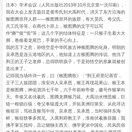
注本》学术会议（人民出版社2013年10月北京第一次印刷）。
我在大会上发言题目是黄帝氏到大禹时代，消灭了东方沿海的
猴图腾崇拜人群——猴图腾崇拜的族群，有大昊氏、夸父氏、
共工氏等等。在商代卜辞上，猴图腾的文字可以写
作“夔”“俊”“喾”等；这几个字的结体特征是：一只猴子生着大大
脚，卷曲着龙尾巴，手掌的手心向上。
我的言下之意，孙悟空是中华民族古神猴图腾的化身。明朝的
吴承恩是连云港地区的人，他知道上古猴图腾的传说。他当了
荆王的王子之老师，总得哄哄孩子，于是孙悟空的形象就被创
造出来了。
记得我当场吟诗一首，曰《猴图腾歌》：“荆王府里纪善官，
王子三人簇团团，淮安诗人吴承恩，猴王再现花果山。猴王本
是猴图腾，神佑泗洪七千年，六千年前称帝俊，徽号作猴掌向
天。帝俊又名伏羲氏，图腾龙腾猴乃延。大禹治水憎恶猴，巨
链一根锁白猿：夸父奉猿渡大洋，开拓美洲印第安。从此寻访
猴祖宗，骂祖及猴骂中传。吴承恩，吴承恩，当时徜徉东海
畔，猴祖轶事多闻见。入廪荆府教王子，淮南伏羲换容颜：我
佛手掌五指间，且让猢狲主西天。佛学更浓中国化，民风民俗