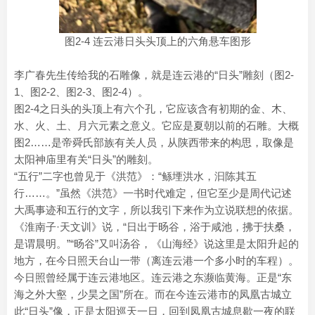
图2-4 连云港日头头顶上的六角悬车图形
李广春先生传给我的石雕像，就是连云港的“日头”雕刻（图2-
1、图2-2、图2-3、图2-4）。
图2-4之日头的头顶上有六个孔，它应该含有初期的金、木、
水、火、土、月六元素之意义。它应是夏朝以前的石雕。大概
图2……是帝舜氏部族有关人员，从陕西带来的构思，取像是
太阳神庙里有关“日头”的雕刻。
“五行”二字也曾见于《洪范》：“鲧堙洪水，汩陈其五
行……。”虽然《洪范》一书时代难定，但它至少是周代记述
大禹事迹和五行的文字，所以我引下来作为立说联想的依据。
《淮南子·天文训》说，“日出于旸谷，浴于咸池，拂于扶桑，
是谓晨明。”“旸谷”又叫汤谷，《山海经》说这里是太阳升起的
地方，在今日照天台山一带（离连云港一个多小时的车程）。
今日照曾经属于连云港地区。连云港之东濒临黄海。正是“东
海之外大壑，少昊之国”所在。而在今连云港市的凤凰古城立
此“日头”像，正是太阳巡天一日，回到凤凰古城息歇一夜的联