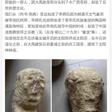
部族的一群人，因大禹政变而分头到了今广西苍梧，创造了后
世的楚文化。
我们从《尚书·尧典》里边知道了帝舜氏因为精通天文气象而
被帝尧氏聘用，帝舜氏也就势改变了黄帝氏民族集团的陶器附
属装饰特征，更知道他在帝尧氏领导中国的时候，创造了中国
龙图腾崇拜之宗教（见《左传·昭公二十九年》“豢龙”事）。还
知道他念念不忘伏羲女娲开启的太阳崇拜或太阳历，在今石峁
遗址之前，在大禹建筑石峁夏城之前的共工国里，建筑了太阳
神神庙。