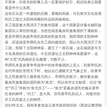
不简单，叫有关的职事人员一定要保护好它，然后转来让我看
看是件什么东西。
这块石头是一件虞朝的石雕，看雕刻风格，与石家河文化发展
到共工国之太阳神庙雕刻作品的风格相似。
共工国是被大禹消灭了的敌对国家，这个国家是伏羲女娲民族
集团后人掌控的地盘，当然也就是羲炎民族集团的下属政权，
更是帝舜氏执政帝尧氏政权的民族支持。我所谓的太阳神神
庙，应该就是帝舜氏在共工国内建筑的。我认为大禹消灭了共
工国，拆除了太阳神神庙，建立了一座石城，这石城就是今天
大名鼎鼎的石峁遗址。今石峁遗址之太阳神神庙废墟中，这
种“大荒”式风格的石头雕塑，为数不少。
帝舜氏本是炎黄争帝战争中的炎帝集团的上层人，到黄帝氏的
后代帝尧氏管理天下时，他以自己通晓天文气象之长，给黄帝
氏之民族领导人服务效力的人，帝舜氏的效力，被伏羲女娲、
羲炎民族集团的遗民称为“蚩尤”。所以有些古文献里，往往“蚩
尤”“共工”并称为“蚩尤共工”——“蚩尤”是羲炎遗民对服从黄帝
氏者的称呼，“共工”，是大禹、启等黄帝氏的后人，对敌对的
共工氏民族之人的称呼。
2013年左右，我有幸参加连云港市政府组织的《西游记整理校