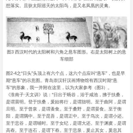
想落实。且驮太阳巡天的太阳鸟，是又名凤凰的灵禽。
图3 西汉时代的太阳树和六角之悬车图形。右是太阳树上的悬
车细部
图2-4之“日头”头顶上有六个点，这六个点应叫“悬车”，也是早
期“悬车”的示意图。青岛崇汉轩汉画博物馆有西汉时期“悬
车”的形象，我一并附在这里，以为大家参考（图3）。
《淮南子·天文训》说：“日出于旸谷，浴于咸池，拂于扶桑，
是谓晨明。登于扶桑，爰始将行，是谓胐明。至于曲阿，是谓
旦明。至于曾泉，是谓蚤食。至于桑野，是谓晏食。至于衡
阳，是谓隅中。至于昆吾，是谓正中。至于鸟次，是谓小还。
至于悲谷，是谓晡时。至于女纪，是谓大还。至于渊虞，是谓
高舂。至于连石，是谓下舂。至于悲泉，爰止其女，爰息其