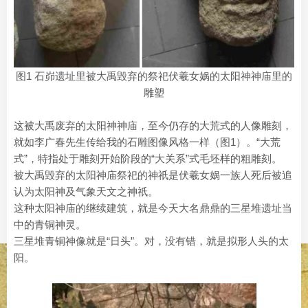
图1 石峁遗址里被大禹毁弃的祭祀伏羲女娲的太阳神神庙里的
雕塑
这被大禹废弃的太阳神神庙，至今仍存的大荒式的人像雕刻，
就如李广春先生传给我的石雕图像风格一样（图1）。“大荒
式”，特指处于雕刻开始阶段的“大关系”式毛坯样的粗雕刻。
被大禹毁弃的太阳神庙祭祀的神祇是伏羲女娲一族人死后被追
认为太阳神及气象天文之神祇。
这种太阳神庙的继续建筑，就是今天大名鼎鼎的三星堆遗址当
中的青铜神灵。
三星堆青铜神像就是“日头”。对，没有错，就是拟形人头的太
阳。