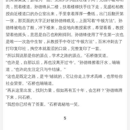
亮，照着楼道。孙德锋从二楼，扶着楼梯扶手往下走，见盛松柏教
授由近楼道口的办公室出来，手里拿着厚厚一叠纸，出门后翻开第
一张，那页面的大字正好被孙德锋瞧见，上面写着“牛顿方法”。孙
德锋被电击了般，冲下楼来，急促地向教授索求，希望看看，教授
望着他摇头，意思是自己也刚刚得到。孙德锋使用了平生第一次也
是唯一一次急中生智，从教授手中夺过“牛顿方法”，百米冲刺去了
打印复印社，掏空本就羞涩的口袋，完整复印了一套。
“所以我说那是你的源点，学术之路的源点。”石桥微笑道。
“也许是，自那以后，再也没离开过‘牛’。”孙德锋擦着汗水，喃喃
道，“也许此生注定只与牛结缘。”
“这也是既定之路，是‘牛’铺就的，它让你走上学术高峰，也带给你
社会荣誉。”石桥也喃喃道。
“再从这里出发，找到力量，假如再有五十年，会怎样？”孙德锋蹲
下来，问石桥。
“我想你已经有了答案。”石桥诡秘地一笑。
5