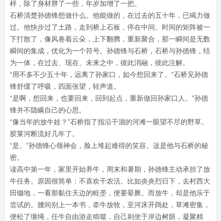
样，除了身材胖了一些，年岁加增了一把。
石桥清楚孙德锋想做什么。他能做的，在过去的五十年，已竭力做
过。他快步过了土路，走到桥上石板，停在中间。时间的矩阵被一
下打散了，像风卷着云朵，上下翻腾，重新聚合，那一瞬间是无数
瞬间的集成，优化为一个符号。孙德锋与石桥，石桥与孙德锋，结
为一体，在过去、现在、未来之中，彼此消融，彼此注解。
“用不多不少五十年，远离了孙家口，如今想回来了。”石桥见孙德
锋舒缓了呼吸，四面张望，轻声道。
“是啊，想回来，也要回来，回到起点，重新做回孙家口人。”孙德
锋并不隐瞒自己的心思。
“像当年的放牛娃？”石桥指了指沿干涸的河滩一眼望不尽的野草。
胶莱河断流好几年了。
“是。”孙德锋心领神会，脸上堆起难得的笑容。这是他与石桥的秘
密。
读高中第一年，家里开始养牛，周末和暑期，孙德锋主动承担了放
牛任务。原因很简单：不喜欢干农活。比如炎炎烈日下，去村西大
田锄地，一看那黏住天边的畦垄，便要晕厥。而放牛，却是他乐于
尝试的。腰间别上一本书，牵牛放牧，至河床开阔处，草滩密集，
便松了缰绳，任牛自由游走啃噬，自己则坐于岸边树荫，凝聚精