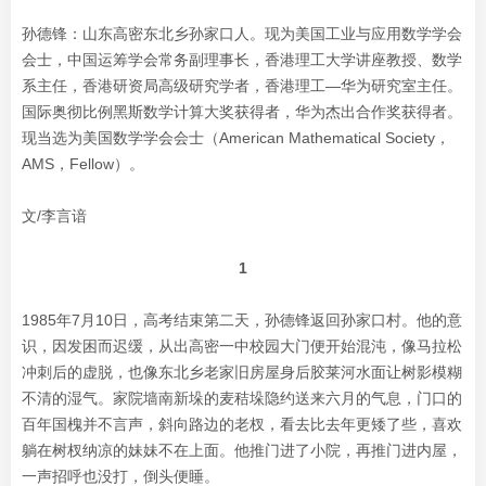
孙德锋：山东高密东北乡孙家口人。现为美国工业与应用数学学会
会士，中国运筹学会常务副理事长，香港理工大学讲座教授、数学
系主任，香港研资局高级研究学者，香港理工—华为研究室主任。
国际奥彻比例黑斯数学计算大奖获得者，华为杰出合作奖获得者。
现当选为美国数学学会会士（American Mathematical Society，
AMS，Fellow）。
文/李言谙
1
1985年7月10日，高考结束第二天，孙德锋返回孙家口村。他的意
识，因发困而迟缓，从出高密一中校园大门便开始混沌，像马拉松
冲刺后的虚脱，也像东北乡老家旧房屋身后胶莱河水面让树影模糊
不清的湿气。家院墙南新垛的麦秸垛隐约送来六月的气息，门口的
百年国槐并不言声，斜向路边的老杈，看去比去年更矮了些，喜欢
躺在树杈纳凉的妹妹不在上面。他推门进了小院，再推门进内屋，
一声招呼也没打，倒头便睡。