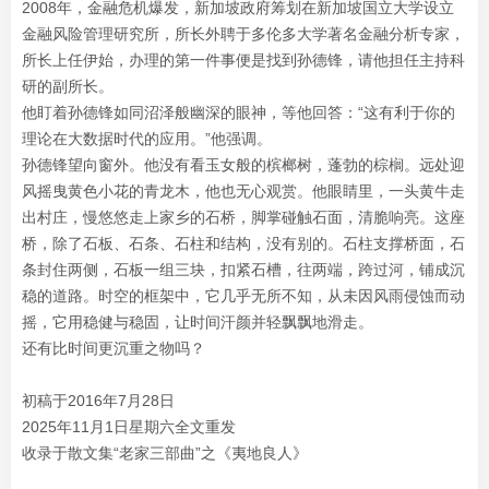
2008年，金融危机爆发，新加坡政府筹划在新加坡国立大学设立
金融风险管理研究所，所长外聘于多伦多大学著名金融分析专家，
所长上任伊始，办理的第一件事便是找到孙德锋，请他担任主持科
研的副所长。
他盯着孙德锋如同沼泽般幽深的眼神，等他回答：“这有利于你的
理论在大数据时代的应用。”他强调。
孙德锋望向窗外。他没有看玉女般的槟榔树，蓬勃的棕榈。远处迎
风摇曳黄色小花的青龙木，他也无心观赏。他眼睛里，一头黄牛走
出村庄，慢悠悠走上家乡的石桥，脚掌碰触石面，清脆响亮。这座
桥，除了石板、石条、石柱和结构，没有别的。石柱支撑桥面，石
条封住两侧，石板一组三块，扣紧石槽，往两端，跨过河，铺成沉
稳的道路。时空的框架中，它几乎无所不知，从未因风雨侵蚀而动
摇，它用稳健与稳固，让时间汗颜并轻飘飘地滑走。
还有比时间更沉重之物吗？
初稿于2016年7月28日
2025年11月1日星期六全文重发
收录于散文集“老家三部曲”之《夷地良人》