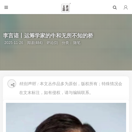
李言谙丨运筹学家的牛和无所不知的桥
2025-11-26
阅读(484)
评论(0)
分类：
随笔
特别声明：
本文丛作品多为原创，版权所有；特殊情况会
在文末标注，如有侵权，请与编辑联系。