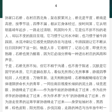
4
孙家口石桥，在村庄西北角，架在胶莱河上，桥北是平度，桥南是
高密。按季节说，四季不漏，都从它身体经过。按时间算，它从明
朝嘉靖年起步，一路走过清朝、民国到今天，它是位不折不扣的老
人，却以不变的面目呈现。它习惯于让河水冲刷，也习惯于被牛蹄
踩踏。水流冲刷让它感受光阴的存在与连续，牛蹄踩踏让它不断从
往日回到时下这一刻。物是人非，它都明了，记在心里，即便月光
熟睡，石桥也努力醒着，因为它必须分辨每一种进出村庄的风雨和
声音。
于是，石桥无所不知。但它不精于沟通，也不善于陈述，沉默是它
固守的本质。它只是躺在那儿，看似无所用心无所事事，静观四季
轮回，人伦更迭，万物常新。这天刚刚放晴，石桥唤醒蜷缩在它身
体缝隙拼命长大的青草，一同往南目视瘦长倾斜的泥土路，绿意惹
眼，孙德锋走了过来——作为放牛娃的孙德锋走了过来，作为在外
求学的孙德锋走了过来，作为学术界“大牛”的孙德锋走了过来，作
为游走世界的运筹学家孙德锋走了过来——身穿短袖衬衣，黑西
裤，棕色皮鞋，阳光照临，步伐沉稳，走路的神态与当年放牛时一