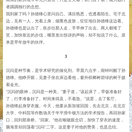
者踽踽独行的念想。
我到家了吗？孙德锋心里问自己。满目熟悉，也透着陌生。宅子北
边，见有一人，光着上身，烟熏色皮肤，怔怔地往孙德锋这边看。
孙德锋也是认出了，疾步往那人走，手早伸了出去。两人都堆了
笑，加快靠近的步伐，嘴里发出惊讶的声响，却不知说了什么。原
来是早年放牛的伙伴。
3
沉闷是种节奏，是学术研究的催化剂。早晨六点半，闹钟叫醒了孙
德锋。他睁开眼，见妻子坐在床边看他，窗外槟榔树碧绿的树干披
着金光。
“沉闷的眼神，沉闷是一种美。”妻子道，“该起床了，早饭准备好
了，行李准备好了。时间来得及，不着急。”说罢，去了客厅。
孙德锋起身穿衣服。今天，他要从新加坡回国，先去北京，在北京
大学、中科院等作数场关于半平滑牛顿方法的学术报告，再回孙家
口，回到那座桥。“回家。”他在喉咙眼念叨，加快了穿衣的速度，
脑海里却回荡着“沉闷”二字。这是妻子对他的赞美，也是总结。