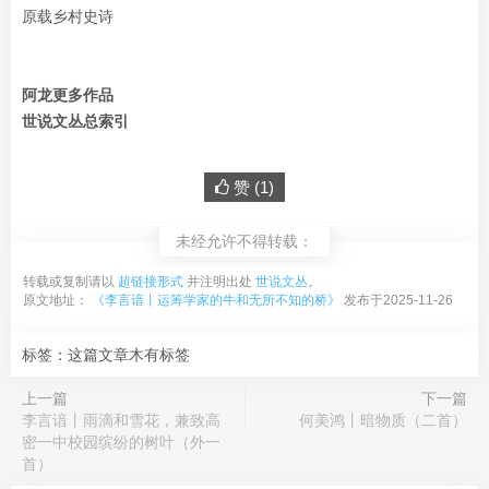
原载乡村史诗
阿龙更多作品
世说文丛总索引
赞 (
1
)
未经允许不得转载：
转载或复制请以
超链接形式
并注明出处
世说文丛
。
原文地址：
《李言谙丨运筹学家的牛和无所不知的桥》
发布于2025-11-26
标签：这篇文章木有标签
上一篇
下一篇
李言谙丨雨滴和雪花，兼致高
何美鸿丨暗物质（二首）
密一中校园缤纷的树叶（外一
首）