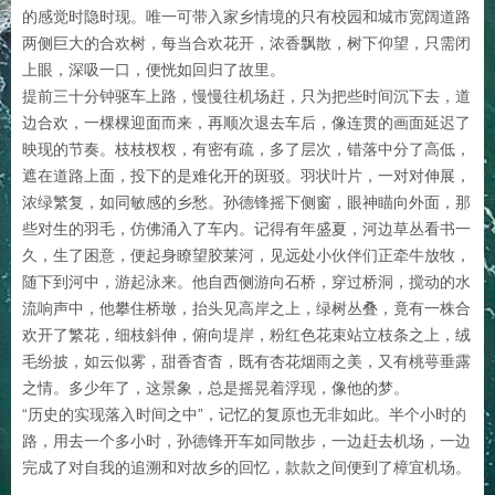
的感觉时隐时现。唯一可带入家乡情境的只有校园和城市宽阔道路
两侧巨大的合欢树，每当合欢花开，浓香飘散，树下仰望，只需闭
上眼，深吸一口，便恍如回归了故里。
提前三十分钟驱车上路，慢慢往机场赶，只为把些时间沉下去，道
边合欢，一棵棵迎面而来，再顺次退去车后，像连贯的画面延迟了
映现的节奏。枝枝杈杈，有密有疏，多了层次，错落中分了高低，
遮在道路上面，投下的是难化开的斑驳。羽状叶片，一对对伸展，
浓绿繁复，如同敏感的乡愁。孙德锋摇下侧窗，眼神瞄向外面，那
些对生的羽毛，仿佛涌入了车内。记得有年盛夏，河边草丛看书一
久，生了困意，便起身瞭望胶莱河，见远处小伙伴们正牵牛放牧，
随下到河中，游起泳来。他自西侧游向石桥，穿过桥洞，搅动的水
流响声中，他攀住桥墩，抬头见高岸之上，绿树丛叠，竟有一株合
欢开了繁花，细枝斜伸，俯向堤岸，粉红色花束站立枝条之上，绒
毛纷披，如云似雾，甜香杳杳，既有杏花烟雨之美，又有桃萼垂露
之情。多少年了，这景象，总是摇晃着浮现，像他的梦。
“历史的实现落入时间之中”，记忆的复原也无非如此。半个小时的
路，用去一个多小时，孙德锋开车如同散步，一边赶去机场，一边
完成了对自我的追溯和对故乡的回忆，款款之间便到了樟宜机场。