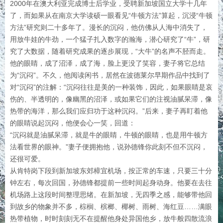
2000年在澳大利亚完成博士后学业，受聘新加坡国立大学十几年
了，而如果从在南京大学读硕一眼看见“牛顿方法”算起，沉浸“牛顿
方法”研究则二十多年了。漫长的沉闷，他仿佛从人海中消失了，
用放牛娃的牛劲，一个猛子扎入数字的瀚海，潜心研究了“牛”，研
究了大数据，随着研究成果的逐步展现，“大牛”的名声不胫而走。
他的眼睛，成了沼泽，成了海，脸上更没了笑容，妻子将它总结
为“沉闷”。不久，他阅读闲书，居然在波德莱尔早期作品中找到了
对“沉闷”的注解：“沉闷往往是美的一种装饰，因此，如果眼睛是哀
伤的、半透明的，像幽黑的沼泽，或如果它们的注视油腻呆滞，像
热带的海洋，那么我们应归功于这种沉闷。”后来，妻子再盯着他
的眼睛说起沉闷，他便会心一笑，回道：
“沉闷就是油腻呆滞，就是牛的眼睛，牛顿的眼睛，也是用牛顿方
法看世界的眼神。”妻子便拥抱他，说孙德锋你此刻不但不沉闷，
还很可爱。
从肯特岗下段到新加坡东郊樟宜机场，按正常的车速，只要三十分
钟左右，每次回国，孙德锋都提前一些时间起身动身。他要在去往
机场路上这段时间整理思绪。在新加坡，无四季之感，能够带他回
到故乡的物象并不多，棕榈、槟榔、椰树、雨树、海红豆……满眼
热带植物，时时刻刻无不在提醒他身处异国他乡，放牛般四散流浪