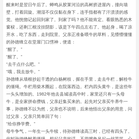
醒来时是翌日午后了。蝉鸣从胶莱河沿的高树挤进屋内，撞向墙
壁，打着回旋。潮湿不仅仅黏在身下，连手指都有了汗渍渍的感
觉。他恍惚记起回到家了。到家了吗？他不能肯定。看眼熟悉的木
窗棂，还剩三根没挂阴影，该是下午四点左右了。他起身，喝了凉
开水，吃了东西，走到院里。父亲正准备喂牛的草料，见懵懵懂懂
的孙德锋立在堂屋门口愣神，便道：
“醒了。”
“醒了。”
“去干点什么吧。”
“哦，我去放牛。”
孙德锋从墙根抄起干透的白杨树枝，握在手里，走去牛栏，解栓牛
的缰绳。牛栏用柴木圈起，在院落西边。栏内四头黄牛，是这些年
一头头增加的。1982年他去县城读高中时，家里还只有一头母
牛，是全家拼命攒钱，父亲赶集买来的。起先对父亲买牛养牛一
事，孙德锋不以为然，父亲也不说明，后来他悟出父亲的用意，问
过父亲，父亲只简单回了句：
“给你挣学费。”
母牛争气，一年生一头牛犊，待孙德锋读高三时，已经有四头了。
此时孙德锋解着缰绳，想起父亲的话，不觉嘴角吊起一丝苦笑，心