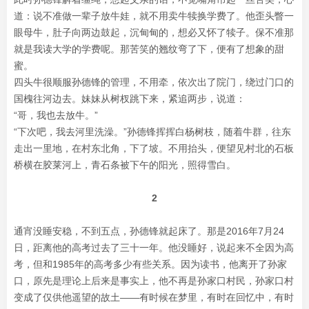
道：说不准做一辈子放牛娃，就不用卖牛犊换学费了。他歪头瞥一
眼母牛，肚子向两边鼓起，沉甸甸的，想必又怀了犊子。保不准那
就是我读大学的学费呢。那苦笑的翘纹弯了下，便有了想象的甜
蜜。
四头牛很顺服孙德锋的管理，不用牵，依次出了院门，绕过门口的
国槐往河边去。妹妹从树杈跳下来，紧追两步，说道：
“哥，我也去放牛。”
“下次吧，我去河里洗澡。”孙德锋挥挥白杨树枝，随着牛群，往东
走出一里地，在村东北角，下了坡。不用抬头，便望见村北的石板
桥横在胶莱河上，青石条被下午的阳光，照得雪白。
2
通宵没睡安稳，不到五点，孙德锋就起床了。那是2016年7月24
日，距离他的高考过去了三十一年。他没睡好，说起来不全因为高
考，但和1985年的高考多少有些关系。因为读书，他离开了孙家
口，原先是理论上后来是事实上，他不再是孙家口村民，孙家口村
变成了仅供他遥望的故土——有时候在梦里，有时在回忆中，有时