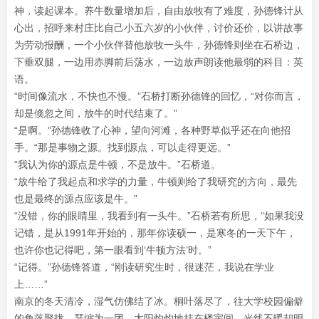
神，读起课本。养牛数量增加后，自由放牧有了难度，孙德锋计从
心出，招呼来村庄比自己小五六岁的小伙伴，讨价还价，以讲故事
为劳动报酬，一个小伙伴替他放牧一头牛，孙德锋则坐在石桥边，
下垂双腿，一边用赤脚前后荡水，一边放声朗读他最弱的科目：英
语。
“时间像流水，不快也不慢。”石桥打断孙德锋的回忆，“对你而言，
却是倏忽之间，放牛的时代结束了。”
“是啊。”孙德锋收了心神，望向河滩，各种野草似乎还在向他招
手。“那是事物之源。找到源点，可以走得更远。”
“我认为你的源点是牛顿，不是放牛。”石桥道。
“放牛给了我起点和求学的力量，牛顿则给了我研究的方向，最先
也是最终的源点应该是牛。”
“没错，你的眼睛里，我看到有一头牛。”石桥若有所思，“如果我没
记错，是从1991年开始的，那年你读硕一，是寒冬的一天下午，
也许你也记得吧，第一眼看到‘牛顿方法’时。”
“记得。”孙德锋答道，“刚读研究生时，很迷茫，我说在学业
上……”
南京的冬天清冷，湿气仿佛结了冰。桐叶落尽了，往大学校园偏僻
的角落聚拢，瑟缩为一团。太阳灼灼地挂在楼宇间，光线不暖却明