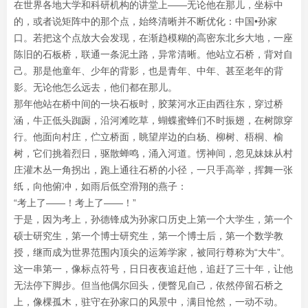
在世界各地大学和科研机构的讲堂上——无论他在那儿，坐标中
的，或者说矩阵中的那个点，始终清晰并不断优化：中国•孙家
口。若把这个点放大会发现，在渐趋模糊的高密东北乡大地，一座
陈旧的石板桥，联通一条泥土路，异常清晰。他站立石桥，背对自
己。那是他童年、少年的背影，也是青年、中年、甚至老年的背
影。无论他怎么远去，他们都在那儿。
那年他站在桥中间的一块石板时，胶莱河水正由西往东，穿过桥
涵，牛正低头踟蹰，沿河滩吃草，蝴蝶蜜蜂们不时振翅，在树隙穿
行。他面向村庄，伫立桥面，眺望岸边的白杨、柳树、梧桐、榆
树，它们挑着烈日，驱散蝉鸣，涌入河道。愣神间，忽见妹妹从村
庄灌木丛一角拐出，跑上通往石桥的小径，一只手高举，挥舞一张
纸，向他俯冲，如雨后低空滑翔的燕子：
“考上了——！考上了——！”
于是，因为考上，孙德锋成为孙家口历史上第一个大学生，第一个
硕士研究生，第一个博士研究生，第一个博士后，第一个数学教
授，继而成为世界范围内顶尖的运筹学家，被同行尊称为“大牛”。
这一串第一，像标点符号，日日夜夜追赶他，追赶了三十年，让他
无法停下脚步。但当他偶尔回头，便瞥见自己，依然停留石桥之
上，像棵孤木，驻守在孙家口的风景中，满目怆然，一动不动。