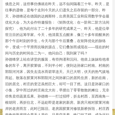
倏忽之间，这些事仿佛就在昨天，远不似间隔着三十年。昨天，是
往事的遗物，是每个走到今天的人们遗失之后存留的一部分。昨
天，孙德锋还在德国的达姆斯特，出席美国工业和应用数学学会最
优化大会，为大会作特邀报告：《矩阵优化：在一阶和二阶方法间
探究》，他为此付出了二十多年的研究成果之一。昨天，他是位举
世注目的运筹学家。今天，他清晨五点醒来，像三十多年前醒来的
那个午后时刻的学生，今天与那个午后重叠，在矩阵优化的脉络
中，变成一个平滑而抗噪的源点，它们叠加而成现在——现在的时
间与历史的时间合二为一。他问自己：我到家了吗？
孙德锋穿上站在讲堂的服装，有些拘谨和沉闷。他坐上妹妹给他准
备的车子，离开胶莱镇，不到半小时，便到达孙家口村南。村南的
郭阳河河床，因失去流水而碧草连天。天已大明，伏天的热气拔地
而起。散落在胶莱河和郭阳河之间孙家口的居民住房，新的在南，
旧的居北，村庄的变迁虽然巨大，却可一目了然。这日是孙家口的
小集，穿中而过的村庄南北大街，早摆出了零零散散的摊位，无非
些售卖些蔬菜瓜果。孙德锋一一打过招呼，折去村西，至西南角一
根胡同，再折往北，不远处即是老家的新房。新房只相对胶莱河南
岸的老房而言，此时已陈旧。老房因胶莱河修筑新桥拆毁，村庄西
南角的新房现今早无人居住，只是空关着，铁门挂了锁，成为远行