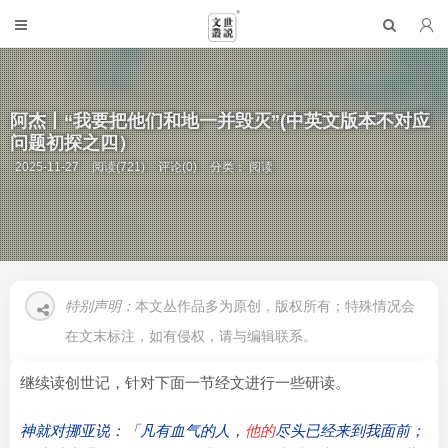
阿杰丨“我要把他们和地一并毁灭”(中英文版本不对应
问题初探之四）
2025-11-27
阅读(721)
评论(0)
分类：
阅读
特别声明：
本文丛作品多为原创，版权所有；特殊情况会
在文末标注，如有侵权，请与编辑联系。
继续读创世记，针对下面一节经文进行一些研读。
神就对挪亚说：「凡有血气的人，
他的
尽头已经来到我面前；