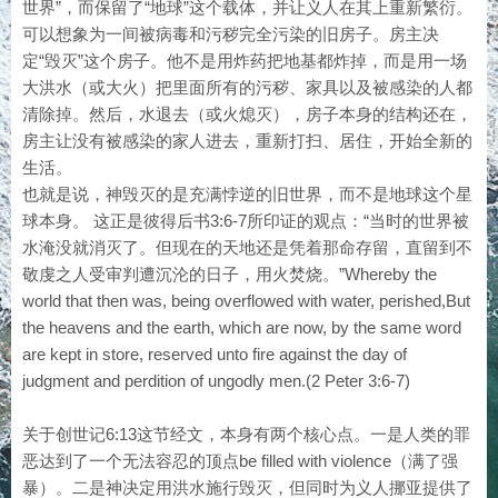
世界”，而保留了“地球”这个载体，并让义人在其上重新繁衍。
可以想象为一间被病毒和污秽完全污染的旧房子。房主决
定“毁灭”这个房子。他不是用炸药把地基都炸掉，而是用一场
大洪水（或大火）把里面所有的污秽、家具以及被感染的人都
清除掉。然后，水退去（或火熄灭），房子本身的结构还在，
房主让没有被感染的家人进去，重新打扫、居住，开始全新的
生活。
也就是说，神毁灭的是充满悖逆的旧世界，而不是地球这个星
球本身。 这正是彼得后书3:6-7所印证的观点：“当时的世界被
水淹没就消灭了。但现在的天地还是凭着那命存留，直留到不
敬虔之人受审判遭沉沦的日子，用火焚烧。”Whereby the
world that then was, being overflowed with water, perished,But
the heavens and the earth, which are now, by the same word
are kept in store, reserved unto fire against the day of
judgment and perdition of ungodly men.(2 Peter 3:6-7)
关于创世记6:13这节经文，本身有两个核心点。一是人类的罪
恶达到了一个无法容忍的顶点be filled with violence（满了强
暴）。二是神决定用洪水施行毁灭，但同时为义人挪亚提供了