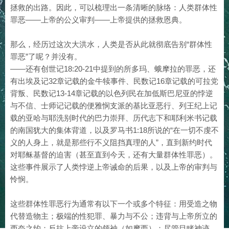
拯救的出路。因此，可以梳理出一条清晰的脉络：人类群体性
罪恶——上帝的公义审判——上帝提供的拯救恩典。
那么，经历过这次大洪水，人类是否从此就彻底告别“群体性
罪恶”了呢？并没有。
——还有创世记18:20-21中提到的所多玛、蛾摩拉的罪恶，还
有出埃及记32章记载的金牛犊事件、民数记16章记载的可拉党
背叛、民数记13-14章记载的以色列民在加低斯巴尼亚的悖逆
与不信、士师记记载的便雅悯支派的基比亚恶行、列王纪上记
载的亚哈与耶洗别时代的巴力崇拜、历代志下和耶利米书记载
的南国犹大的集体背道，以及罗马书1:18所说的“在一切不虔不
义的人身上，就是那些行不义阻挡真理的人”，直到新约时代
对耶稣基督的迫害（甚至直到今天，还有大量群体性罪恶）。
这些事件展示了人类悖逆上帝诫命的后果，以及上帝的审判与
怜悯。
这些群体性罪恶行为通常有以下一个或多个特征：用受造之物
代替造物主；极端的性犯罪、暴力与不公；违背与上帝所立的
西奈之约；反抗上帝设立的领袖（如摩西）；尽管目睹神迹，