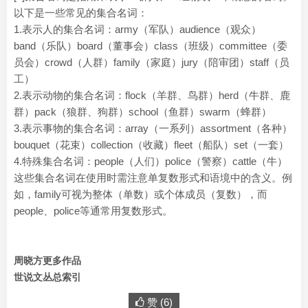
以下是一些常见的集合名词：
1.表示人的集合名词：army（军队）audience（观众）
band（乐队）board（董事会）class（班级）committee（委
员会）crowd（人群）family（家庭）jury（陪审团）staff（员
工）
2.表示动物的集合名词：flock（羊群、鸟群）herd（牛群、鹿
群）pack（狼群、狗群）school（鱼群）swarm（蜂群）
3.表示事物的集合名词：array（一系列）assortment（各种）
bouquet（花束）collection（收藏）fleet（船队）set（一套）
4.特殊集合名词：people（人们）police（警察）cattle（牛）
这些集合名词在使用时需注意单复数形式和语境中的含义。例
如，family可视为整体（单数）或个体成员（复数），而
people、police等通常用复数形式。
周晓方更多作品
世说文丛总索引
赞 (
6
)