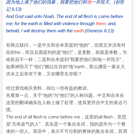
因为地上满了他们的强暴，我要把他们和
地
一并毁灭。(创世
记 6:13)
And God said unto Noah, The end of all flesh is come before
me; for the earth is filled with violence through
them
; and,
behold, I will destroy them with the
earth
.(Genesis 6:13)
有两点疑问，一是中文和合本里提到“他的”，但英文并没有对
应的his，而且后面提到的是“他们”，是复数，前面是单数，为
啥前后不一样；二是和合本提到“我要把他们和地一并毁灭”，
如果神毁灭了“他们”赖以生存的“地”earth，那么挪亚一家从大
洪水之后幸存下来，又在哪里生存呢？
经过查找相关资料，得出一些有益的教训。
先看第一点，关于“他的”与“他们”的人称问题。中文和合本在
这里的翻译确实在人称上做了处理，使其更符合中文的表达习
惯。
The end of all flesh is come before me，这里的all flesh，意思
是“凡有血气的人”，其实是一个集合名词，指的是作为一个整
体的一些人。英语中，表示不可分割的整体的集合名词，其谓