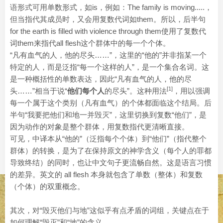
语形式可用单数形式，如is，例如：The family is moving.....，
但当指代其成员时，又会用复数代词如them。所以，后半句
for the earth is filled with violence through them使用了复数代
词them来指代all flesh这个群体中的每一个个体。
“凡有血气的人，他的尽头……”，这里的“他的”并非指某一个
特定的人，而是泛指“每一个这样的人”，是一个集合名词。这
是一种概括性的单数表达，因此“凡有血气的人，他的尽
[1]
头……”相当于说“
他们每个人
的尽头”。这种用法
，用以强调
每一个属于这个类别（凡有血气）的个体都面临这个结局。后
半句“我要把他们和地一并毁灭”，这里切换到复数“他们”，是
因为动作的对象是整个群体，用复数指代更清晰直接。
可见，中译本从“他的”（泛指每个个体）到“他们”（指代整个
群体）的转换，是为了在保持原文的神学含义（每个人的罪都
导致终结）的同时，也让中文句子更流畅自然。这是语言习惯
的差异。英文的 all flesh 本身就包含了单数（整体）和复数
（个体）的双重概念。
其次，对“毁灭他们与地”这似乎有点矛盾的词组，关键点在于
如何理解“毁灭”和“地”的含义。