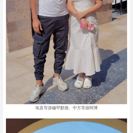
埃及导游穆罕默德、中方导游阿博