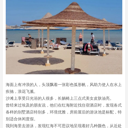
海面上有冲浪的人，头顶飘着一张彩色弧形帆，风助力使人在水上
疾驰，浪花飞溅。
沙滩上享受日光浴的人很多，长躺椅上三点式美女皮肤油亮。
曾经来过埃及的朋友说，他们在红海附近找住宿酒店时，发现各式
各样的别墅酒店特别多，环境优雅，房前屋后的游泳池是标配，特
别适合休闲度假。
我到海里去游泳，发现红海不可思议地呈现着好几种颜色，从近处