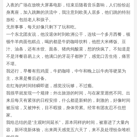
入夜的广场在放映大屏幕电影，结束后随着音乐轰响，人们纷纷起
身离座，加入跳舞的洪流中，我注意到欧美人居多，他们跳的特别
放松，包括老人和孩子。
无所事事，每天好像只剩下了玩和吃。
一个东北团友说，他没退休时到欧洲公干，连续一个多月西餐，顿
顿牛羊肉面包糕点，喝的都是牛奶咖啡饮料，他想大米稀饭、豆
汁、油条，还有水饺、面条、猪肉炖酸菜，想的快疯了。不知道是
不是洋餐容易上火，他满口的牙花子都肿了，感觉口舌生疮，痛苦
不堪。
我还行，早餐有煎鸡蛋，牛奶咖啡，中午和晚上以牛肉等硬菜为
主，水果是餐后必备。
在红海的时间转瞬即逝，感觉没玩够，不过瘾。
我很早就发现一个规律：外出旅游的时间，与在家里迥然不同。出
来后每天有紧张的日程安排，什么都是新鲜的，刺激的，好像时间
被压缩，又被抻长，目不暇接，身体劳累。经常有团友忍不住想
家。
我给总结的是“主观时间延长”，原本同样的时间，被塞进了大量内
容，新环境新体验，出来两天感觉五六天了，来不及处理纷杂堆积