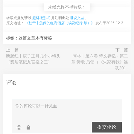
未经允许不得转载：
转载或复制请以
超链接形式
并注明出处
世说文丛
。
原文地址：
《杜帝丨悠闲的红海酒店（埃及纪行·续）》
发布于2025-12-3
标签：这篇文章木有标签
上一篇
下一篇
断肠红丨庚子正月几个小镜头
阿林丨第六卷 诗文存忆 · 第二
（窝居笔记九宫格之三）
章 诗歌 后记（《朱家有我》连
载20）
评论
提交评论