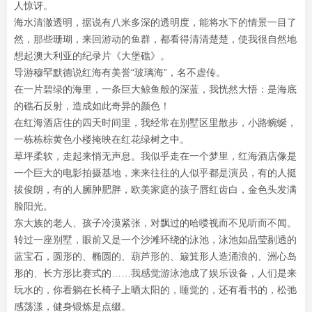
人惊讶。
海水清澈透明，据说有八米多深的透明度，能将水下的情景一目了
然，那些珊瑚，来回游动的鱼群，都看得清清楚楚，使我很自然地
想起澳大利亚的纪录片《大堡礁》。
导游穆罕默德说红海有美誉“玻璃海”，名不虚传。
在一片碧绿的海里，一条巨大鲸鱼般的深蓝，我恍然大悟：是海底
的礁石反射，造成如此奇异的颜色！
在红海酒店住的四天时间里，我经常在别墅区里散步，小路蜿蜒，
一栋栋棕黄色小楼掩映在红花绿树之中。
草坪柔软，走起来悄无声息。我似乎走在一个梦里，红海酒店像是
一个巨大的电影拍摄基地，来来往往的人似乎都是演员，有的人挺
拔俊朗，有的人臃肿肥胖，欧美家庭的孩子唇红齿白，金色头发满
脸阳光。
东大族的老人、孩子冷漠紧张，对飘过的哈喽视而不见听而不闻。
转过一座别墅，眼前又是一个沙滩环绕的泳池，泳池如晶莹剔透的
蓝宝石，圆形的、椭圆的、葫芦形的、簸箕形人造涌浪的、洲心岛
形的、长方形比赛式的……我感觉游泳池成了娱乐设备，人们是来
玩水的，你看躺在长椅子上晒太阳的，睡觉的，还有看书的，松弛
感荡漾，健身锻炼是点缀。