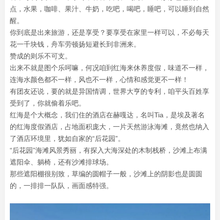
点，水果，咖啡、果汁、牛奶，吃吧，喝吧，睡吧，可以睡到自然
醒。
你到底是出来旅游，还是享受？要享受在家里一样可以，不必每天
花一千块钱，舟车劳顿扬短避长到非洲来。
赞成的则乐不可支。
出来不就是图个乐呵嘛，何况咱到红海来休养度假，味道不一样，
连海水颜色都不一样，风也不一样，心情和感觉更不一样！
有团友还说，要的就是异国情调，世界大亨的专利，咱平头百姓享
受到了，你就偷着乐吧。
红海是个大概念，我们住的酒店在赫嘎达，名叫Tia，是埃及著名
的红海度假酒店，占地面积庞大，一片天然游泳海滩，竟然也纳入
了酒店环境里，犹如自家的“后花园”。
“后花园”海滩风景秀丽，有探入大海深处的木制栈桥，沙滩上布满
遮阳伞、躺椅，还有沙滩排球场。
那些遮阳棚很别致，草编的圆帽子一般，沙滩上的阴影也是圆圆
的，一排排一队队，画面感特强。