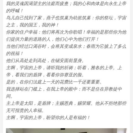
我的灵魂因渴望主的法庭而疲惫；我的心和肉体是向永生上帝
的呼喊！
鸟儿自己找到了家，燕子也筑巢为幼崽筑巢：你的祭坛，宇宙
之主，我的国王，我的神！
你家的住户幸福：他们将再次为你歌唱！幸福的是那些你为他
们提供力量的道路的人，他们心中为他们打开！
当他们经过口渴谷时，会将其变成泉水；春雨为它披上了多么
的祝福！
他们从高处走到高处，在锡安面前显身。
主啊，宇宙的上帝，请听我的祈祷；听着，雅各的上帝。上
帝，看我们的盾牌，看看你弥赛亚的脸。
是的，在你们法庭上一天的花费比一千还要重要。
我选择站在门槛上，在我上帝的殿中：而不是住在异教徒中
间。
主上帝是太阳，是盾牌；主赐恩典，赐荣耀。他从不拒绝那些
无可指责的人幸福。
主啊，宇宙的上帝，盼望你的人是有福的！