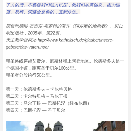
了人的债。不要使我们陷入试探，救我们脱离凶恶。因为国
度、权柄、荣耀全是你的，直到永远。
摘自玛德琳·布雷东-布罗特的著作《阿尔斯的治愈者》。贝拉
明出版社，2005年。第22页。
天主教学校网站 http://www.katholisch.de/glaube/unsere-
gebete/das-vaterunser
朝圣路线穿越艾费尔、厄斯林和上阿登地区。伦德斯多夫是一
个德国小镇，距离圣于贝尔160公里。
朝圣者分段约行50公里。
第一天：伦德斯多夫 – 卡尔特贝格
第二天：卡尔特贝格 – 马尔丁根
第三天：马尔丁根 — 巴斯托涅（经布尔西）
第四天：巴斯托涅 — 圣于贝尔