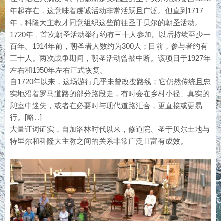
年起存在，这意味着虔诚活动非常活跃且广泛。但直到1717
年，科隆大主教才同意组织这些前往圣于贝尔的朝圣活动。
1720年，首次朝圣活动举行约有三十人参加。以后持续至少一
百年。1914年前，朝圣者人数约为300人；目前，参与者约有
三十人。两次战争期间，朝圣活动曾被中断。该项目于1927年
左右和1950年左右正式恢复。
自1720年以来，这场游行几乎未曾改变路线；它仍然传统且忠
实地沿着罗马道路的部分路段走，有时会在乡村小径、真实的
憩室中迷失，或者在必要时与现代道路汇合，更直接或更易
行。[略...]
大量证词证实，自加洛林时代以来，修道院、圣于贝尔土地与
特里尔和科隆大主教之间的关系非常广泛且富有成效。