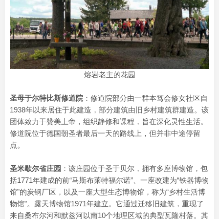
熔岩老主的花园
圣母于尔特比斯修道院
：修道院部分由一群本笃会修女社区自
1938年以来居住于此建造，部分建筑由旧乡村建筑群建造。该
团体致力于赞美上帝，组织静修和课程，旨在深化灵性生活。
修道院位于德国朝圣者最后一天的路线上，但并非中途停留
点。
圣米歇尔省庄园
：该庄园位于圣于贝尔，拥有多座博物馆，包
括1771年建成的前“马斯布莱特福尔诺”、一座改建为“铁器博物
馆”的炭钢厂区，以及一座大型生态博物馆，称为“乡村生活博
物馆”。露天博物馆1971年建立。它通过迁移旧建筑，重现了
来自桑布尔河和默兹河以南10个地理区域的典型瓦隆村落。其