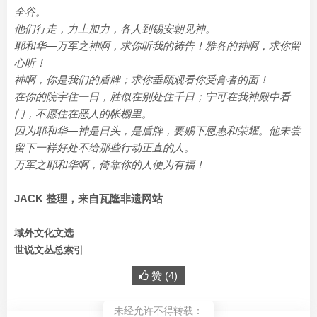
全谷。
他们行走，力上加力，各人到锡安朝见神。
耶和华―万军之神啊，求你听我的祷告！雅各的神啊，求你留
心听！
神啊，你是我们的盾牌；求你垂顾观看你受膏者的面！
在你的院宇住一日，胜似在别处住千日；宁可在我神殿中看
门，不愿住在恶人的帐棚里。
因为耶和华―神是日头，是盾牌，要赐下恩惠和荣耀。他未尝
留下一样好处不给那些行动正直的人。
万军之耶和华啊，倚靠你的人便为有福！
JACK 整理，来自瓦隆非遗网站
域外文化文选
世说文丛总索引
赞 (
4
)
未经允许不得转载：