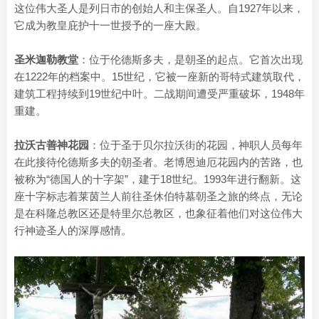
这位伟大圣人是列日市的创始人和主保圣人。自1927年以来，
它成为教皇庇护十一世授予的一座大殿。
圣米迦勒教堂
：位于伦德斯多夫，是朝圣的起点。它首次出现
在1222年的档案中。15世纪，它被一座新的哥特式建筑取代，
建筑工程持续到19世纪中叶。二战期间遭受严重破坏，1948年
重建。
拉沃古善神花园
：位于圣于贝尔拉沃街的花园，神职人员每年
在此接待伦德斯多夫的朝圣者。老博恩迪厄花园内的苦路，也
被称为“德国人的十字架”，建于18世纪。1993年进行翻新。这
座十字标志着莱茵兰人前往圣休伯特墓朝圣之旅的终点，无论
是在科隆总教区还是特里尔总教区，也象征着他们对这位伟大
行神迹圣人的深厚感情。