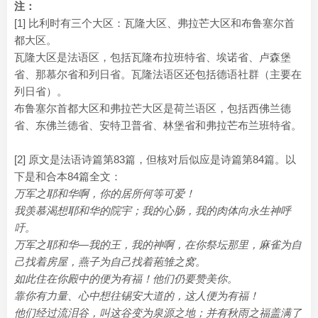
注：
[1] 比利时有三个大区：瓦隆大区、弗拉芒大区和布鲁塞尔首
都大区。
瓦隆大区是法语区，包括瓦隆布拉班特省、埃诺省、卢森堡
省、那慕尔省和列日省。瓦隆法语区还包括德语社群（主要在
列日省）。
布鲁塞尔首都大区和弗拉芒大区是荷兰语区，包括西佛兰德
省、东佛兰德省、安特卫普省、林堡省和弗拉芒布兰班特省。
[2] 原文是法语诗篇第83篇，但核对后似应是诗篇第84篇。以
下是和合本84篇全文：
万军之耶和华啊，你的居所何等可爱！
我羡慕渴想耶和华的院宇；我的心肠，我的肉体向永生神呼
吁。
万军之耶和华―我的王，我的神啊，在你祭坛那里，麻雀为自
己找着房屋，燕子为自己找着菢雏之窝。
如此住在你殿中的便为有福！他们仍要赞美你。
靠你有力量、心中想往锡安大道的，这人便为有福！
他们经过流泪谷，叫这谷变为泉源之地；并有秋雨之福盖满了