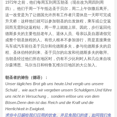
1972年之前，他们每周五到周五朝圣（现在改为周四到周
四）。他们于周一下午抵达圣于贝尔，周二上午弥撒后离开。
这一改变是为了让德国允许所有工作者只需休息一天即可完成
升天桥：这样他们就可以参加朝圣的出发旅程，乘车或公交返
回而无需到达返程站，周一早上就能上班。因此，步行返回伦
德斯多夫的主要包括老年人、退休人员、母亲以及自愿请假完
成整个朝圣旅程的人。有些人根本不参加游行，而是直接乘坐
马车或汽车前往圣于贝尔和伦德斯多夫，参与伦德斯多夫的启
程、圣休伯特的到来、圣于贝尔的出发和伦德斯多夫的敬拜。
当朝圣经过他们所在地区时，仍有不少比利时人和几位来自埃
尔森博恩、马尔当日和特鲁瓦维尔日地区的大公加入。
朝圣者的祷告（德语）：
Unser tägliches Brot gib uns heute.Und vergib uns unsere
Schuld， wie auch wir vergeben unsern Schuldigern.Und führe
uns nicht in Versuchung， sondern erlöse uns von dem
Bösen.Denn dein ist das Reich und die Kraft und die
Herrlichkeit in Ewigkeit.
求你今日赐给我们日用的饮食。并且免我们的债，如同我们免