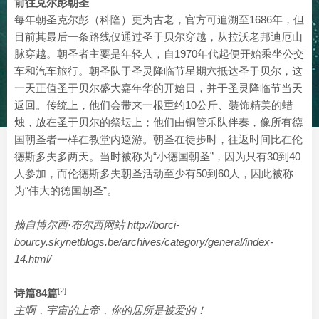
前往克尔彭朝圣
每年朝圣克尔彭（科隆）更为古老，官方可追溯至1686年，但
目前其最后一条路线仅通过圣于贝尔穿越，从拉沃老邦迪厄山
脉穿越。朝圣者主要是年轻人，自1970年代起便开始乘坐公交
车和汽车旅行。朝圣队于圣灵降临节星期六抵达圣于贝尔，这
一天正值圣于贝尔盛大嘉年华的开始日，并于圣灵降临节当天
返回。传统上，他们会带来一根重约10公斤、装饰精美的蜡
烛，放在圣于贝尔的祭坛上；他们由铜管乐队伴奏，像所有德
国朝圣者一样在教堂内巡游。朝圣在徒步时，往返时间比在伦
德斯多夫多两天。当时被称为“小德国朝圣”，因为只有30到40
人参加，而伦德斯多夫朝圣活动至少有50到60人，因此被称
为“伟大的德国朝圣”。
摘自博尔西·布尔西网站 http://borci-
bourcy.skynetblogs.be/archives/category/general/index-
14.html/
[2]
诗篇84篇
主啊，宇宙的上帝，你的居所是被爱的！