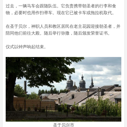
过去，一辆马车会跟随队伍。它负责携带朝圣者的行李和食
物，必要时也用作扫帚车。现在它已被卡车或拖拉机取代。
在圣于贝尔，神职人员和教区居民在老主花园迎接朝圣者，并
陪同他们前往大殿。随后举行弥撒，随后颁发荣誉证书。
仪式以钟声响起结束。
圣于贝尔市