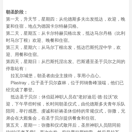
朝圣阶段：
第一天，升天节，星期四：从伦德斯多夫出发抵达，欢迎，晚
宴和住宿，地点为德国卡尔特赫贝格。
第二天，星期五：从卡尔特赫贝格出发，抵达马尔丹格（比利
时马尔丁根）欢迎、晚餐和住宿。
第三天，星期六：从马尔丁根出发，抵达巴斯托涅中学，欢
迎、用餐和住宿。
第四天，星期日：从巴斯托涅出发。巴斯通至圣于贝尔之间的
停靠站有：
拉瓦尔城堡，朝圣者由业主接待，享用小点心。
Plastray，位于圣于贝尔森林，位于邦纳鲁峰顶端，他们已
经完成了攀登。
抵达圣于贝尔：休伯廷神职人员在“老好迪厄·德·拉沃”欢
迎，下午早些时候，长时间朝圣仪式，由伦德斯多夫青年乐队
陪同，举行感恩、虔诚和祈祷圣休伯特的常规仪式，弥撒，兄
弟会在大殿集会，在圣于贝尔提供餐食和住宿。
第五天，星期一：弥撒和仪式敬拜后，圣所神职人员陪同前