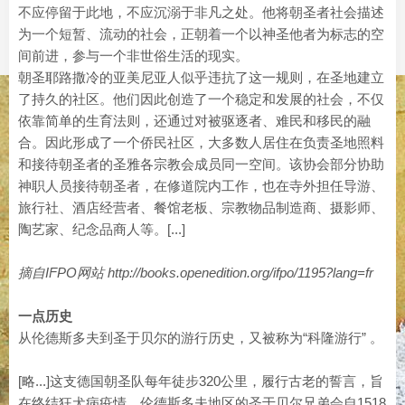
不应停留于此地，不应沉溺于非凡之处。他将朝圣者社会描述
为一个短暂、流动的社会，正朝着一个以神圣他者为标志的空
间前进，参与一个非世俗生活的现实。
朝圣耶路撒冷的亚美尼亚人似乎违抗了这一规则，在圣地建立
了持久的社区。他们因此创造了一个稳定和发展的社会，不仅
依靠简单的生育法则，还通过对被驱逐者、难民和移民的融
合。因此形成了一个侨民社区，大多数人居住在负责圣地照料
和接待朝圣者的圣雅各宗教会成员同一空间。该协会部分协助
神职人员接待朝圣者，在修道院内工作，也在寺外担任导游、
旅行社、酒店经营者、餐馆老板、宗教物品制造商、摄影师、
陶艺家、纪念品商人等。[...]
摘自IFPO网站 http://books.openedition.org/ifpo/1195?lang=fr
一点历史
从伦德斯多夫到圣于贝尔的游行历史，又被称为“科隆游行” 。
[略...]这支德国朝圣队每年徒步320公里，履行古老的誓言，旨
在终结狂犬病疫情。伦德斯多夫地区的圣于贝尔兄弟会自1518