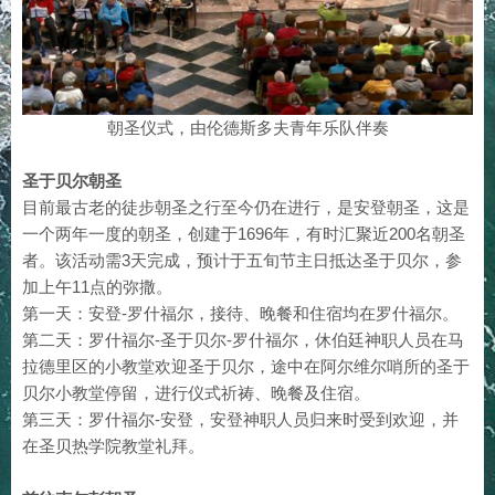
朝圣仪式，由伦德斯多夫青年乐队伴奏
圣于贝尔朝圣
目前最古老的徒步朝圣之行至今仍在进行，是安登朝圣，这是
一个两年一度的朝圣，创建于1696年，有时汇聚近200名朝圣
者。该活动需3天完成，预计于五旬节主日抵达圣于贝尔，参
加上午11点的弥撒。
第一天：安登-罗什福尔，接待、晚餐和住宿均在罗什福尔。
第二天：罗什福尔-圣于贝尔-罗什福尔，休伯廷神职人员在马
拉德里区的小教堂欢迎圣于贝尔，途中在阿尔维尔哨所的圣于
贝尔小教堂停留，进行仪式祈祷、晚餐及住宿。
第三天：罗什福尔-安登，安登神职人员归来时受到欢迎，并
在圣贝热学院教堂礼拜。