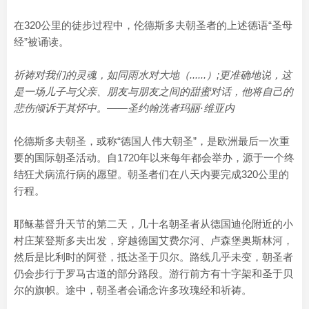
在320公里的徒步过程中，伦德斯多夫朝圣者的上述德语“圣母
经”被诵读。
祈祷对我们的灵魂，如同雨水对大地（......）;更准确地说，这
是一场儿子与父亲、朋友与朋友之间的甜蜜对话，他将自己的
悲伤倾诉于其怀中。
——圣约翰洗者玛丽·维亚内
伦德斯多夫朝圣，或称“德国人伟大朝圣”，是欧洲最后一次重
要的国际朝圣活动。自1720年以来每年都会举办，源于一个终
结狂犬病流行病的愿望。朝圣者们在八天内要完成320公里的
行程。
耶稣基督升天节的第二天，几十名朝圣者从德国迪伦附近的小
村庄莱登斯多夫出发，穿越德国艾费尔河、卢森堡奥斯林河，
然后是比利时的阿登，抵达圣于贝尔。路线几乎未变，朝圣者
仍会步行于罗马古道的部分路段。游行前方有十字架和圣于贝
尔的旗帜。途中，朝圣者会诵念许多玫瑰经和祈祷。