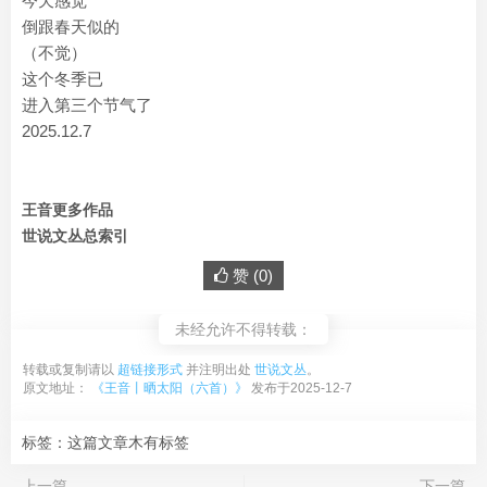
今天感觉
倒跟春天似的
（不觉）
这个冬季已
进入第三个节气了
2025.12.7
王音更多作品
世说文丛总索引
赞 (
0
)
未经允许不得转载：
转载或复制请以
超链接形式
并注明出处
世说文丛
。
原文地址：
《王音丨晒太阳（六首）》
发布于2025-12-7
标签：这篇文章木有标签
上一篇
下一篇