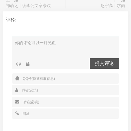
祁萌之丨读李公文章杂议
赵守高丨求雨
评论
提交评论