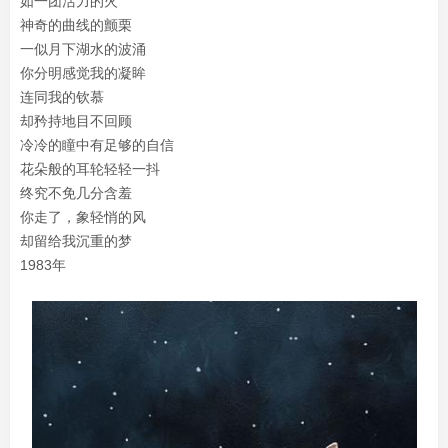
如一团活力的火
神奇的曲线的颤栗
一似月下湖水的波涌
你分明感觉我的凝眸
连同我的钦慕
却矜持地目不回顾
冷冷的瞳中有足够的自信
花朵般的耳轮轻轻一抖
终究不免几分含羞
你走了，象轻悄的风
却留给我沉重的梦
1983年