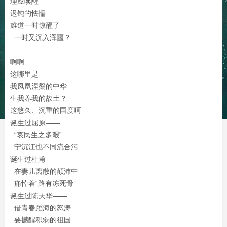
理应唤醒
迟钝的怯懦
难道一时惊醒了
一时又沉入浑噩？
啊啊
这哪里是
我凤凰涅槃的中华
生我养我的故土？
这悠久、沉重的国度呵
诞生过屈原——
“哀民生之多艰”
宁沉江也不同流合污
诞生过杜甫——
在妻儿离散的颠沛中
痛悼着“路有冻死骨”
诞生过陈天华——
借青春蹈海的怒涛
要撼醒积弱的祖国