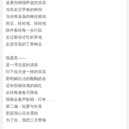
追逐你稍现即逝的笑容
当你走过早春的林间
当你将袅袅的柳丝摇动
然后，轻轻地、轻轻地
陪伴着你每一步行踪
走过新绿才吐的草地
走进含苞的丁香树丛
我愿意——
是一湾无底的清泉
印下你天使一样的笑容
那明媚白洁的颗颗皓齿
还有双颊玫瑰的嫣红
从此每逢春天降临
我都会曼声歌唱：叮咚……
第二编：短萧与长笛
那是我心弦在震响
为了你，我把三月赞颂