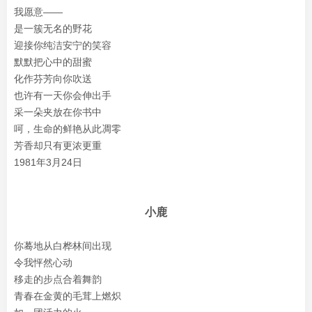
我愿意——
是一簇无名的野花
迎接你纯洁安宁的笑容
默默把心中的甜蜜
化作芬芳向你吹送
也许有一天你会伸出手
采一朵夹放在你书中
呵，生命的鲜艳从此凋零
芳香却只有更浓更重
1981年3月24日
小鹿
你蓦地从白桦林间出现
令我怦然心动
移走的步点合着舞韵
青春在金黄的毛茸上燃炽