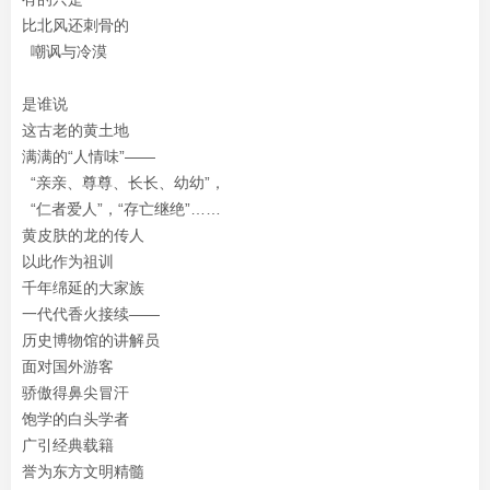
比北风还刺骨的
嘲讽与冷漠
是谁说
这古老的黄土地
满满的“人情味”——
“亲亲、尊尊、长长、幼幼”，
“仁者爱人”，“存亡继绝”……
黄皮肤的龙的传人
以此作为祖训
千年绵延的大家族
一代代香火接续——
历史博物馆的讲解员
面对国外游客
骄傲得鼻尖冒汗
饱学的白头学者
广引经典载籍
誉为东方文明精髓