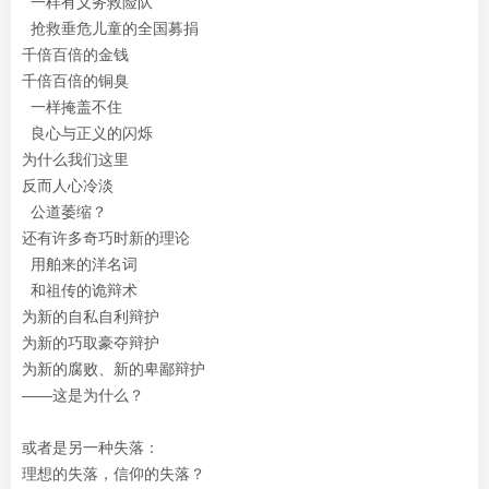
一样有义务救险队
抢救垂危儿童的全国募捐
千倍百倍的金钱
千倍百倍的铜臭
一样掩盖不住
良心与正义的闪烁
为什么我们这里
反而人心冷淡
公道萎缩？
还有许多奇巧时新的理论
用舶来的洋名词
和祖传的诡辩术
为新的自私自利辩护
为新的巧取豪夺辩护
为新的腐败、新的卑鄙辩护
——这是为什么？
或者是另一种失落：
理想的失落，信仰的失落？