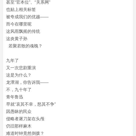
甚至“官本位”、“关系网”
也贴上相关标签
被夸成我们的优越——
而今在哪里呢
这风雨飘摇的传统
这炎黄子孙
若聚若散的魂魄？
九年了
又一次悲剧重演
这是为什么？
龙潭湖，你告诉我——
不，九十年了
青年鲁迅
早就“哀其不幸，怒其不争”
因愚昧的民众
侵略者屠刀架在头颅
仍旧那样麻木
难道时钟竟然倒拨？