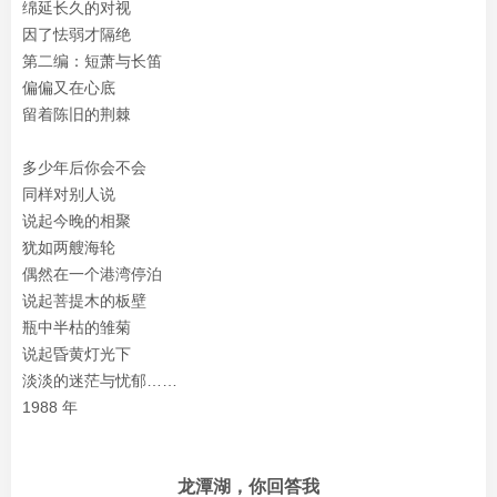
绵延长久的对视
因了怯弱才隔绝
第二编：短萧与长笛
偏偏又在心底
留着陈旧的荆棘
多少年后你会不会
同样对别人说
说起今晚的相聚
犹如两艘海轮
偶然在一个港湾停泊
说起菩提木的板壁
瓶中半枯的雏菊
说起昏黄灯光下
淡淡的迷茫与忧郁……
1988 年
龙潭湖，你回答我