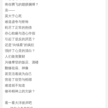
将你腾飞的翅膀捆缚？
哀——
莫大于心死
难道虚夸与矫饰
耗尽了正常的热情
存心欺瞒与违心作假
引起了逆反的厌恶？
还是“向钱看”的疯狂
强奸了心灵的清白？
人们敛资聚财
兴修摩登的饭店、酒楼
翻修祖庙、神像
甚至活着就为自己
营造了坟茔与棺槨
难道就不知道
修补精神上的欠缺？
看一看大洋彼岸吧