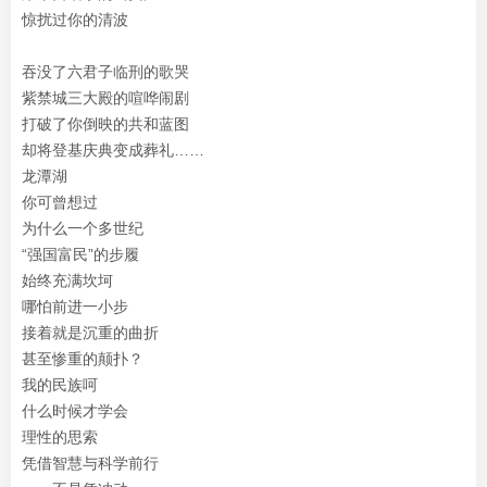
惊扰过你的清波
吞没了六君子临刑的歌哭
紫禁城三大殿的喧哗闹剧
打破了你倒映的共和蓝图
却将登基庆典变成葬礼……
龙潭湖
你可曾想过
为什么一个多世纪
“强国富民”的步履
始终充满坎坷
哪怕前进一小步
接着就是沉重的曲折
甚至惨重的颠扑？
我的民族呵
什么时候才学会
理性的思索
凭借智慧与科学前行