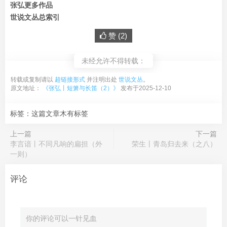
张弘更多作品
世说文丛总索引
赞 (
2
)
未经允许不得转载：
转载或复制请以
超链接形式
并注明出处
世说文丛
。
原文地址：
《张弘丨短箫与长笛（2）》
发布于2025-12-10
标签：这篇文章木有标签
上一篇
下一篇
李言谙丨不同凡响的扁担（外
荣生丨青岛归去来（之八）
一则）
评论