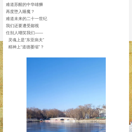
难道苏醒的中华雄狮
再度堕入睡魔？
难道未来的二十一世纪
我们还要遭受鄙视
任别人嘲笑我们——
灵魂上是“东亚病夫”
精神上“道德萎缩”？