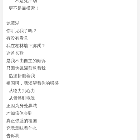
——不是凭冲动
更不是靠摸索！
龙潭湖
你听见我了吗？
有没有看见
我在柏林墙下踯躅？
这首长歌
是我不由自主的倾诉
只因为饥渴煎熬着我
热望折磨着我——
祖国呵，我渴望着你的强盛
从物力到心力
从骨骼到魂魄
正因为身处异域
才加倍体会到
真正强盛的祖国
究竟意味着什么
告诉我