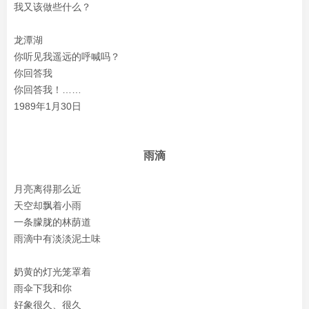
我又该做些什么？
龙潭湖
你听见我遥远的呼喊吗？
你回答我
你回答我！……
1989年1月30日
雨滴
月亮离得那么近
天空却飘着小雨
一条朦胧的林荫道
雨滴中有淡淡泥土味
奶黄的灯光笼罩着
雨伞下我和你
好象很久、很久