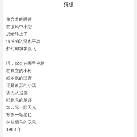
猜想
像含羞的睡莲
在微风中小憩
思绪静止了
情感的涟漪也平息
梦幻却飘飘欲飞
呵，你会在哪里停栖
在孤立的小树
或冬眠的田野
还是萧瑟的小溪
该无从追觅
那飘忽的足迹
如云际一隙天光
寒夜一颗星粒
林丛栖鸟的叹息
1988 年