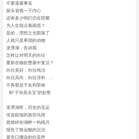
不要逃避事实
探头省视一下内心
还有多少明灯仍在照耀
为人生指点着困惑？
是的，理想之光陨落了
人就只是卑琐的动物
龙潭湖，告诉我
怎样让对明天的向往
重新在物欲壅塞中复活？
向往美好，向往纯洁
向往高尚，向往淳朴……
不再窒息于名利荣禄
和“子孙其永宝”的欲壑
龙潭湖呀，历史的见证
传送邸报的急切马蹄
曾踏碎你湖畔一钩残月
报告了致远舰的沉没
菜市口嘈杂的叫卖声