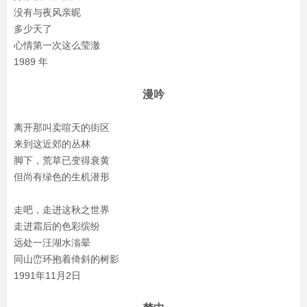
没有与夜风亲昵
多少天了
心情第一次这么莹澈
1989 年
漫吟
离开那叫卖喧天的街区
来到这近郊的丛林
脚下，荒草已变得衰黄
但尚有绿色的生机潜形
走吧，走进这秋之世界
走进霜后的色彩缤纷
远处一汪湖水滃晕
同山峦环抱着倚斜的树影
1991年11月2日