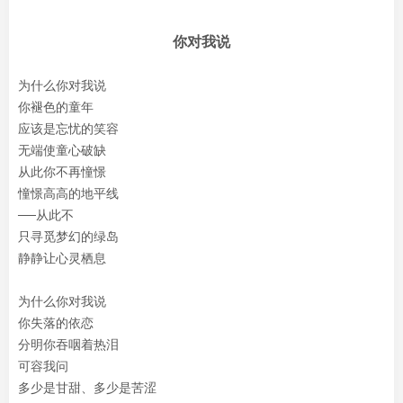
你对我说
为什么你对我说
你褪色的童年
应该是忘忧的笑容
无端使童心破缺
从此你不再憧憬
憧憬高高的地平线
──从此不
只寻觅梦幻的绿岛
静静让心灵栖息
为什么你对我说
你失落的依恋
分明你吞咽着热泪
可容我问
多少是甘甜、多少是苦涩