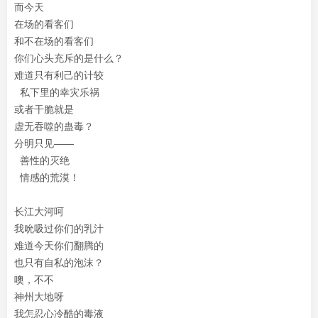
而今天
在场的看客们
和不在场的看客们
你们心头充斥的是什么？
难道只有利己的计较
私下里的幸灾乐祸
或者干脆就是
虚无吞噬的蛊毒？
分明只见——
善性的灭绝
情感的荒漠！
长江大河呵
我吮吸过你们的乳汁
难道今天你们翻腾的
也只有自私的泡沫？
噢，不不
神州大地呀
我怎忍心冷酷的毒液