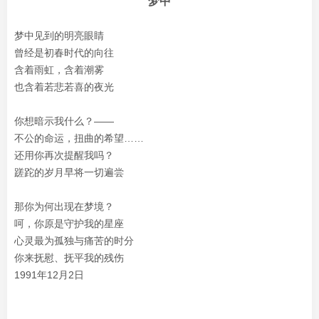
梦中
梦中见到的明亮眼睛
曾经是初春时代的向往
含着雨虹，含着潮雾
也含着若悲若喜的夜光
你想暗示我什么？——
不公的命运，扭曲的希望……
还用你再次提醒我吗？
蹉跎的岁月早将一切遍尝
那你为何出现在梦境？
呵，你原是守护我的星座
心灵最为孤独与痛苦的时分
你来抚慰、抚平我的残伤
1991年12月2日