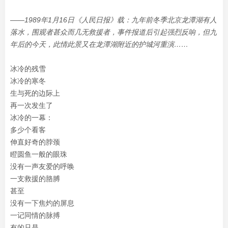
——1989年1月16日《人民日报》载：九年前
冬季北京龙潭湖有人
落水，围观者甚众而几无救援
者，事件报道后引起强烈反响，但九
年后的今天，
此情此景又在龙潭湖附近的护城河重演……
冰冷的残雪
冰冷的寒冬
生与死的边际上
再一次发生了
冰冷的一幕：
多少个看客
伸直好奇的脖颈
瞪圆鱼一般的眼珠
没有一声友爱的呼唤
一支救援的胳膊
甚至
没有一下焦灼的屏息
一记同情的脉搏
有的只是