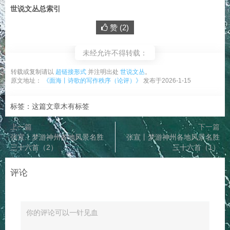
世说文丛总索引
赞 (
2
)
未经允许不得转载：
转载或复制请以
超链接形式
并注明出处
世说文丛
。
原文地址：
《面海丨诗歌的写作秩序（论评）》
发布于2026-1-15
标签：这篇文章木有标签
上一篇
下一篇
张宣丨梦游神州各地风景名胜
张宣丨梦游神州各地风景名胜
三十六首（2）
三十六首（1）
评论