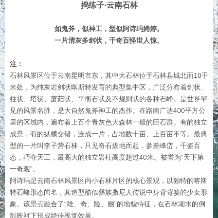
捣练子·云南石林
如鬼斧，似神工，型似阿诗玛娉婷。
一片清灰多剑状，千奇百怪世人惊。
注：
石林风景区位于云南昆明市东，其中大石林位于石林县城北面10千
米处，为纯灰岩剑状喀斯特发育的典型集中区，广泛分布着剑状、
柱状、塔状、蘑菇状、平衡石状及不规则状的各种石峰。是世界罕
见的风景名胜，是大自然鬼斧神工的杰作。在路南广达400平方公
里的区域内，遍布着上百个青灰色大森林一般的巨石群。有的独立
成景，有的纵横交错，连成一片，占地数十亩、上百亩不等。最典
型的一片叫李子营石林，只见奇石拔地而起，参差峰峦，千姿百
态，巧夺天工，最高大的独立岩柱高度超过40米。被誉为“天下第
一奇观”。
阿诗玛是云南石林风景区内小石林片区的核心景观，以独特的喀斯
特石峰形态闻名，其造型酷似彝族撒尼人传说中身背背篓的少女形
象。该景点融合了“雄、奇、险、幽”的地貌特征，在石林湖水的倒
影映衬下形成绝佳视觉效果。