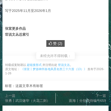
写于2025年11月至2026年1月
张宣更多作品
世说文丛总索引
赞 (
2
)
未经允许不得转载：
转载或复制请以
超链接形式
并注明出处
世说文丛
。
原文地址：
《张宣丨梦游神州各地风景名胜三十六首（13）》
发布于2026-
1-26
标签：这篇文章木有标签
上一篇
下一篇
张勇丨武汉燧华（火花二则）
面海丨分别诗待编号659