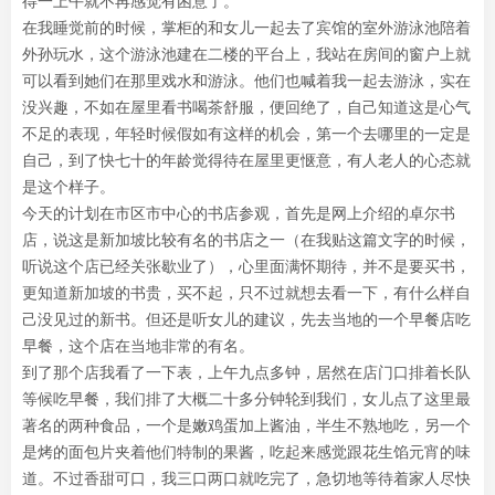
得一上午就不再感觉有困意了。
在我睡觉前的时候，掌柜的和女儿一起去了宾馆的室外游泳池陪着
外孙玩水，这个游泳池建在二楼的平台上，我站在房间的窗户上就
可以看到她们在那里戏水和游泳。他们也喊着我一起去游泳，实在
没兴趣，不如在屋里看书喝茶舒服，便回绝了，自己知道这是心气
不足的表现，年轻时候假如有这样的机会，第一个去哪里的一定是
自己，到了快七十的年龄觉得待在屋里更惬意，有人老人的心态就
是这个样子。
今天的计划在市区市中心的书店参观，首先是网上介绍的卓尔书
店，说这是新加坡比较有名的书店之一（在我贴这篇文字的时候，
听说这个店已经关张歇业了），心里面满怀期待，并不是要买书，
更知道新加坡的书贵，买不起，只不过就想去看一下，有什么样自
己没见过的新书。但还是听女儿的建议，先去当地的一个早餐店吃
早餐，这个店在当地非常的有名。
到了那个店我看了一下表，上午九点多钟，居然在店门口排着长队
等候吃早餐，我们排了大概二十多分钟轮到我们，女儿点了这里最
著名的两种食品，一个是嫩鸡蛋加上酱油，半生不熟地吃，另一个
是烤的面包片夹着他们特制的果酱，吃起来感觉跟花生馅元宵的味
道。不过香甜可口，我三口两口就吃完了，急切地等待着家人尽快