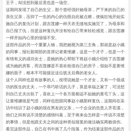
王子，却没想到最后竟也是一场空。
这期间发现了自己的生父，那个曾经强奸她母亲，产下来的自己的
亲生父亲，压抑了一生的内心的仇恨自此被点燃，便疯狂地开始实
施自己的复仇计划，跟吉莲娜一样天衣无缝地实施完了，为母亲和
自己报了仇，但是这种复仇并没有给自己带来轻松感觉，跟吉莲娜
一样开始内心里的惴惴不安。
这部作品的另一个重要人物，我把她视为第三主角，那就是赵小娥
的同事，报社新闻部的首席记者黄维娜，这是一个才子，也是一个
有情有义的成功女士，是她的热心帮助下将赵小娥介绍给了吉莲娜
成为她的房客，而吉莲娜是不喜欢租借自己的房子，假如不是黄维
娜的面子，根本不可能接近这位犹太后裔的老女人。
这个人同样也是有故事的人，按理说她是一个才女，又有一个很成
功的医生的丈夫，一个乖巧听话的儿子，算是幸福之家了，可没想
到自己丈夫出轨了，喜欢上一个各方面都远不如她的黄毛丫头，这
让黄维娜很是气愤，同样也想跟同事赵小娥那样复仇，这期间在采
访中结识了赵小娥的现在男友的父亲，一个企业的负责人齐苍溪，
他们之间有说不清楚的感情纠葛，至于将来会怎样是一件说不清楚
的事情，但是他跟丈夫之间的这种类似报复的做法确实两败俱伤。
看完这部作品，自己在书中画了几个段落，作为结束这部作品的方