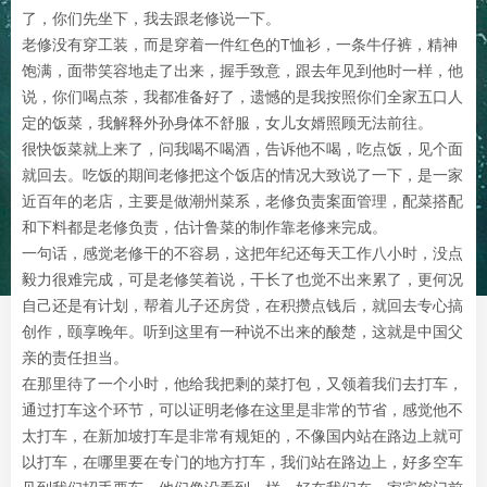
了，你们先坐下，我去跟老修说一下。
老修没有穿工装，而是穿着一件红色的T恤衫，一条牛仔裤，精神
饱满，面带笑容地走了出来，握手致意，跟去年见到他时一样，他
说，你们喝点茶，我都准备好了，遗憾的是我按照你们全家五口人
定的饭菜，我解释外孙身体不舒服，女儿女婿照顾无法前往。
很快饭菜就上来了，问我喝不喝酒，告诉他不喝，吃点饭，见个面
就回去。吃饭的期间老修把这个饭店的情况大致说了一下，是一家
近百年的老店，主要是做潮州菜系，老修负责案面管理，配菜搭配
和下料都是老修负责，估计鲁菜的制作靠老修来完成。
一句话，感觉老修干的不容易，这把年纪还每天工作八小时，没点
毅力很难完成，可是老修笑着说，干长了也觉不出来累了，更何况
自己还是有计划，帮着儿子还房贷，在积攒点钱后，就回去专心搞
创作，颐享晚年。听到这里有一种说不出来的酸楚，这就是中国父
亲的责任担当。
在那里待了一个小时，他给我把剩的菜打包，又领着我们去打车，
通过打车这个环节，可以证明老修在这里是非常的节省，感觉他不
太打车，在新加坡打车是非常有规矩的，不像国内站在路边上就可
以打车，在哪里要在专门的地方打车，我们站在路边上，好多空车