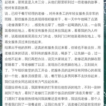
起谁来，那简直是入木三分，从他们那里听到过一些老修的故事，
绝对有喜剧效果。
说，已经干餐厅经理的老修·，对外来务工的年轻女服务员非常的
照顾，那些服务员也表现得很积极肯干，有一天中午他喝了点酒
（老修酒量不大），感觉有点晕了，他跟一起喝酒的人说，一会我
装着倒在地上，看有没有服务员过来拉我起来，看看我的为人咋
样，说着就摇摇晃晃往大门外走，快到门口时他装着倒在地上，等
着女服务员过来拉他起来。
结果出乎他的所料，还真的有服务员过来看，但谁也不敢去扶，用
老修后来的话说，听到有的服务员说，喝多了，让先躺一会，过一
会他不起来，我们再想办法，说完大家就走了。老修还真的躺在那
里睡着了，等老修醒了以后，发现自己依然躺在地上，立刻就火
了。下午组织食堂的员工开会，把服务员的这种没有同情心的表现
好一个批，服务员很委屈，说，餐厅那么多男同事不去扶你起来，
我们这些女同志就没有力气拉起你来。
话题扯得有点远，我跟掌柜的打车前往他告诉的地方，不到一刻钟
就到了地方，看到了老修打工的那个饭店的招牌“清壶天餐馆”，进
门遇到了老板很热情地问我就餐还是有事情，我说找老修，那个人
带着我们到了一张餐桌前，让我们先坐下，说老修已经提前安排好