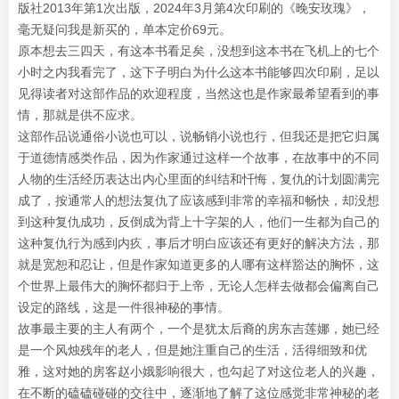
版社2013年第1次出版，2024年3月第4次印刷的《晚安玫瑰》，
毫无疑问我是新买的，单本定价69元。
原本想去三四天，有这本书看足矣，没想到这本书在飞机上的七个
小时之内我看完了，这下子明白为什么这本书能够四次印刷，足以
见得读者对这部作品的欢迎程度，当然这也是作家最希望看到的事
情，那就是供不应求。
这部作品说通俗小说也可以，说畅销小说也行，但我还是把它归属
于道德情感类作品，因为作家通过这样一个故事，在故事中的不同
人物的生活经历表达出内心里面的纠结和忏悔，复仇的计划圆满完
成了，按通常人的想法复仇了应该感到非常的幸福和畅快，却没想
到这种复仇成功，反倒成为背上十字架的人，他们一生都为自己的
这种复仇行为感到内疚，事后才明白应该还有更好的解决方法，那
就是宽恕和忍让，但是作家知道更多的人哪有这样豁达的胸怀，这
个世界上最伟大的胸怀都归于上帝，无论人怎样去做都会偏离自己
设定的路线，这是一件很神秘的事情。
故事最主要的主人有两个，一个是犹太后裔的房东吉莲娜，她已经
是一个风烛残年的老人，但是她注重自己的生活，活得细致和优
雅，这对她的房客赵小娥影响很大，也勾起了对这位老人的兴趣，
在不断的磕磕碰碰的交往中，逐渐地了解了这位感觉非常神秘的老