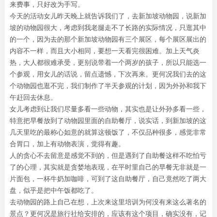
来费事，只好改为手写。
今天的活动女儿昨天晚上就告诉我们了，去新加坡动物园，说新加
坡的动物园很大，考虑到我老腿走不了长路的实际情况，只逛其中
的一个，因为去的那个新加坡动物园有三个展区，每个展区展出的
内容不一样，而且大小相同，要想一天看完很困难。加上天气炎
热，大人都很难承受，更别说带着一个两岁的孩子，所以只能选一
个参观，用女儿的话说，留点遗憾，下次再来。更何况我们去的这
个动物园也逛不完，我们制作了半天参观的计划，因为外孙和我下
午赶回去休息。
女儿考虑到让我们尽量多看一些动物，其实也是让外孙多看一些，
特意把早餐放到了动物园里面的自助餐厅，说实话，到新加坡的这
几天里吃的最称心如意的就算这顿饭了，不仅品种很多，感觉非常
合胃口，加上有动物表演，觉得有趣。
人的贪心不去留意是感觉不到的，但是遇到了自助餐这样不吃怕亏
了的心理，其实就是贪婪地表现，在平时里自己的早餐无非就是一
片面包，一杯牛奶加咖啡，可到了这自助餐厅，自己竟然吃了两大
盘，似乎是把中午饭都吃了。
去动物园的路上自己在想，上次来这里培训为何没有来这么著名的
景点？更何况是旅行社给安排的，应该有这个项目，确实没有，记