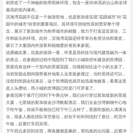
则营造了一个神秘的热带雨林环境，包含一座35米高的云山和全球
最高的室内瀑布。
滨海湾花园不仅是一个旅游胜地，也是新加坡实现“花园城市”向“花
园中的城市”转变的重要项目。其环境可持续性原则贯穿整个理
念，展示了新加坡作为热带城市的精髓，致力于打造适宜居住、工
作和娱乐的环境。此外，滨海湾花园还经常举办各类活动和展览，
吸引了大量国内外游客和植物爱好者前来参观。
说累确实累，但真的值得一看，毕竟是高科技与现代建筑融为一体
的景点，在参观的过程中我想到了我们小城前些年建设的世博园，
里面也有这样一个室内的景观花园，但规模却比这个小的太多了。
当初世园会期间我带着外地客人去里面参观过，当时觉得还可以，
没想到世园会结束后，这个世博园也就开始迅速地败落，看看这里
是人头攒动，而小城的世博园已经是门可罗雀了。
参观完两个展厅已经到下午两点钟，我们步行穿过新加坡新的景观
大厦，七星级的新加坡金沙湾帆船酒店，我们去金沙湾购物中心地
下吃午饭，你就不敢相信已经下午三点钟了，里面吃饭的人满满当
当，很多人都在排队等空座位，好在不长时间找到了座位，吃完中
午饭，赶紧打车回宾馆。
下午四点多回到宾馆，两条腿都是麻的，害怕真的出问题，赶紧冲