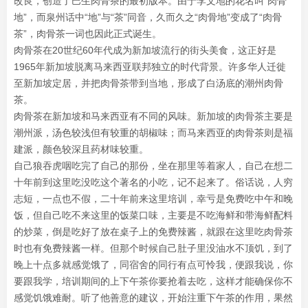
改良，创造了巴生肉骨茶的最初版本。由于李文地的花名叫“肉骨
地”，而泉州话中“地”与“茶”同音，久而久之“肉骨地”变成了“肉骨
茶”，肉骨茶一词也因此正式诞生。
肉骨茶在20世纪60年代成为新加坡流行的街头美食，这正好是
1965年新加坡脱离马来西亚联邦独立的时代背景。许多华人迁徙
至新加坡定居，并把肉骨茶带到当地，形成了白汤底的潮州肉骨
茶。
肉骨茶在新加坡和马来西亚有不同的风味。新加坡的肉骨茶主要是
潮州派，汤色较浅但有较重的胡椒味；而马来西亚的肉骨茶则是福
建派，颜色较深且药材味较重。
自己狼吞虎咽吃完了自己的那份，坐在那里等着家人，自己在想二
十年前到这里吃没吃这个著名的小吃，记不起来了。俗话说，人穷
志短，一点也不假，二十年前来这里培训，幸亏是免费吃中午和晚
饭，但自己吃不来这里的饭菜口味，主要是不吃海鲜和带海鲜配料
的炒菜，倒是吃好了放在桌子上的免费辣酱，就跟在这里吃肉骨茶
时也有免费辣酱一样。但那个时候自己肚子里没油水不顶饥，到了
晚上十点多就感觉饿了，同宿舍的同行有点可怜我，便跟我说，你
要跟我学，培训期间的上下午茶你要抢着去吃，这样才能确保你不
感觉饥饿难耐。听了他善意的建议，开始注重下午茶的作用，果然