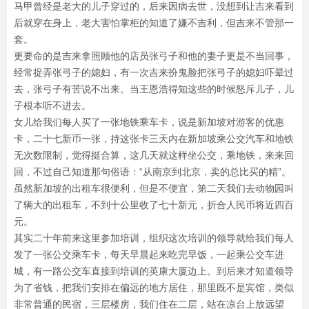
马甲曾经是老大的儿子穿过的，后来因病去世，没想到让吉来看到
后就穿在身上，老大害怕掌柜的知道了嫌不吉利，但吉来不管那一
套。
更要命的是吉来拿照顾他的店员张弓子和他的妻子更是不当回事，
经常捉弄张弓子的媳妇，有一次吉来扮鬼脸把张弓子的媳妇吓晕过
去，张弓子有苦说不出来。当王恩浩得知这些的时候怒斥儿子，儿
子根本听不进去。
女儿给我们每人买了一张地铁乘车卡，说是新加坡对游客的优惠
卡，二十七新币一张，持这张卡三天内在新加坡乘公交汽车和地铁
无次数限制，觉得挺合算，这几天就这样坐公交，乘地铁，来来回
回，不过自己知道那句俗语：“从南京到北京，卖的总比买的精”。
虽然新加坡的出租车很便利，但是不便宜，第二天我们去动物园叫
了辆大的出租车，不到十公里收了七十新元，折合人民币将近四百
元。
其实二十年前来这里参加培训，组织这次培训的领导就给我们每人
发了一张公交乘车卡，每天早晨起来吃完早饭，一起乘公交车进
城，有一路公交车直接到培训的英康大厦边上。到后来才知道领导
为了省钱，把我们安排在偏远的地方居住，那里既不是宾馆，类似
非常普通的民宿，三层楼房，我们住在二层，站在凉台上放远望