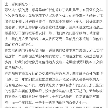
去，看到的是农田。
最让人气愤的是，领导早就给我们算好了培训几天，来回乘公交车
的次数有几次，就给充值了这些次数的钱，你想坐车出去转转，那
张卡就不够，只好自掏腰包，原本就不富裕的很多人，只好靠走路
出去转，我脚上磨起的疱就是这样造成的。后来听说这次活动是上
级委托职工旅行社帮着安排，靠，他们挣钱的那个狠劲，就像屠
夫，我们是几天的行程，每人收四万元，虽然是公家报销，但他们
真的有点为富不仁。
参加培训的同行开玩笑地说，害怕我们被资本主义腐蚀，所以安排
在这样一个连中国县城都不如的地方，早知道这样把人请过去培训
多好，让我们感觉像是送偏远地方改造，这里能感受到资本主义的
富足和发达。
在新加坡有非常发达的公交和有轨交通系统，基本解决百姓的出行
问题。二十年前到这里就知道在这里开私家车的人都是有钱的人，
老百姓是买不起车的。政府就是为了限制私家车的泛滥，所以指定
的价格和车辆的使用年限，没有点经济能力是买不起的。新加坡政
府更绝的是车牌只能使用十年，十年后就作废，你需要重新买车
牌，而一个车牌就几乎等于一辆车的价格的百分之七十。