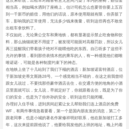
这次来听说，出租车对顾客有意无意间污染了车内的座椅，赔偿金
相当高，例如喝水洒到了座椅上，估计司机怎么也要管你要上五百
到一千新币的赔偿，用他们的话说，原本使用期就有限，你弄脏了
车，影响我的正常使用，无法多少钱来衡量，听到这些再也不敢坐
出租车拿饮料了。
不仅如此，无论乘公交车和乘地铁，都有显著提示禁止吃食物和饮
料，那么抽烟就更不用提了，被发现可能面对高额罚款，所以女儿
再三提醒我们带着孩子绝对不能喂他吃的东西。自己听多了这些不
允许的事情，看到那些表情木然的乘车的人，有一种感觉他们都唯
唯诺诺·，可能是各种制度约束下的神态。
在地铁上坐了十几站到了我们下榻的酒店：新加坡诺富特酒店，位
于新加坡史蒂文斯路28号。一个感觉相当不错的，在这之前我曾经
跟女儿说过，不要找那些豪华酒店去住，在交通方便的地角的小酒
店里面就可以，女儿说，早就定好了，你就跟着去住，既是为了你
们的安全，也是为了你外孙的安全，听到这些只能闭嘴。
办理好入住手续，进到房间赶紧让女儿帮助我们连上酒店的免费
WF，有两件事情急着要看，第一个是国内朋友发的消息，第二个
跟老同事，也是小城的著名作家修祥明好联系，他在新加坡打工多
年，这次来提前跟他说了，他要给我发他的上班的地址，晚上约着