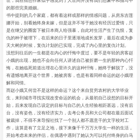
世，我在猜想作家似乎感觉到了人世间并没有我们想象中和描写中
的那些完美婚姻。
书中提到的几个家庭，都有着这样或那样的情感问题，从房东吉莲
娜开始，别看她终身未嫁，但是这并不等于她没有经历过爱情，只
是在继父的圈套下被日本商人给强暴，自此对生活产生了仇恨，复
仇的种子被埋下，在后来的日子里逐渐地成长发芽，最后在成为参
天大树的时候，复仇计划的已实现，完成了内心里的复仇计划。
没想到往后的一生都是在内心的忏悔中度过，要不是年轻的房客赵
小娥的出现，她也不会向任何人讲述自己被折磨一生的那种内心忏
悔，在她临死前道出埋在心里许久的这种忏悔，她终于解脱了，没
有遗憾地离开这个世界，她被房客，也是有着同样命运的赵小娥理
解和同情。
而赵小娥又何尝不是这样的命运？这个来自贫穷农村的大学毕业
生，来到城市寻找实现改变命运的机会，从最初自己设想的目标开
始，后来发现自己设定的目标与自己的人生经验相距甚远，没有后
台，没有姿色，没有经济实力，去考公务员和大公司都在最后面试
被裁掉，不得不来导报社找了一个别人都不愿意干的文字校对工
作，这算是有了立足之地，接下来像千千万万大学生一样的生活，
开始考虑未来的伴侣，在偶遇中遇到了她认为可以托付终身的白马