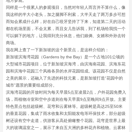
地方参观。
同样是一个很累人的参观项目，当然对年轻人而言并不算什么，像
我这样的半大小老头，加之腿脚不利索，大半天走了两万多步可想
而知会累成什么样，好在自己咬牙坚持了下来，知道第二天的活动
都在机场里面，不会太累，而且女儿告诉我，到了机场给我找一个
可以躺下的地方，让我得到充分休息，他们娘俩、女婿和外孙去转
商场。
我在网上查了一下新加坡的这个新景点，是这样介绍的：
新加坡滨海湾花园（Gardens by the Bay）是一个占地101公顷的
大型城市花园项目，位于新加坡滨海湾，由滨海南花园、滨海东花
园和滨海中花园三个风格各异的水岸花园组成。‌该花园不仅是自然
之美的展示，还融入了先进的科技元素，是新加坡打造“花园中的
城市”愿景的重要组成部分。
滨海湾花园的开放时间为每天早晨5点至凌晨2点，户外花园免费入
场，而植物冷室和空中步道则在每天早晨9点至晚间9点开放。主要
特色景点包括超级树、花穹和云雾林等。超级树是高达25至50米
的垂直花园，集成了雨水收集和太阳能发电等环保技术，部分超级
树还设有空中走道，供游客从高处俯瞰整个花园。花穹是世界上最
大的玻璃温室之一，展示了来自五大洲的多种花卉和植物。云雾林