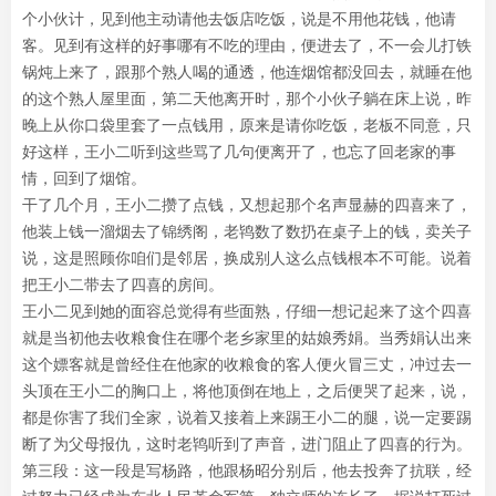
个小伙计，见到他主动请他去饭店吃饭，说是不用他花钱，他请
客。见到有这样的好事哪有不吃的理由，便进去了，不一会儿打铁
锅炖上来了，跟那个熟人喝的通透，他连烟馆都没回去，就睡在他
的这个熟人屋里面，第二天他离开时，那个小伙子躺在床上说，昨
晚上从你口袋里套了一点钱用，原来是请你吃饭，老板不同意，只
好这样，王小二听到这些骂了几句便离开了，也忘了回老家的事
情，回到了烟馆。
干了几个月，王小二攒了点钱，又想起那个名声显赫的四喜来了，
他装上钱一溜烟去了锦绣阁，老鸨数了数扔在桌子上的钱，卖关子
说，这是照顾你咱们是邻居，换成别人这么点钱根本不可能。说着
把王小二带去了四喜的房间。
王小二见到她的面容总觉得有些面熟，仔细一想记起来了这个四喜
就是当初他去收粮食住在哪个老乡家里的姑娘秀娟。当秀娟认出来
这个嫖客就是曾经住在他家的收粮食的客人便火冒三丈，冲过去一
头顶在王小二的胸口上，将他顶倒在地上，之后便哭了起来，说，
都是你害了我们全家，说着又接着上来踢王小二的腿，说一定要踢
断了为父母报仇，这时老鸨听到了声音，进门阻止了四喜的行为。
第三段：这一段是写杨路，他跟杨昭分别后，他去投奔了抗联，经