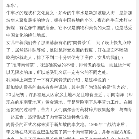
车水”。
牛车水的现状和文化意义：如今的牛车水是新加坡唐人街，是新加
坡华人聚集最多的地方，拥有中国各地的小吃，夜市的牛车水灯火
辉煌，有点像中国的庙会。它不仅是购物和美食的天堂，也是感受
中国文化的绝佳地点。
女儿带着我们去了那里赫赫有名的“肉骨茶”店，到了晚上快九点钟
了，居然还排队等候，足以见得受欢迎的程度，好在里面不喝酒，
吃完饭就走人，排了不到二十分钟便有了座位，女儿给我们点
了“招牌肉骨茶”，味道确实做的不错，排骨煮的很烂，而且汤汁可
以无限次的加，所以感受到名店一定有它的不同之处。
我同样上网查了一下有关肉骨茶的介绍，是这样说的：
新加坡肉骨茶的由来有多种说法，其中最广为流传的是“苦力论”。
20世纪初，许多福建人因家乡土地不足且粮食匮乏，听闻南洋（即
现在的东南亚地区）黄金遍地，于是冒险南下从事苦力工作。在搬
运货物的过程中，苦力工人们偶尔会将药材碎片收集起来，与肉骨
一起煮食，逐渐形成了肉骨茶这道特色佳肴。‌
肉骨茶的正式名称来源于新加坡的李文地。1945年二战结束后，
李文地在马来西亚巴生经营了第一个肉骨茶摊位，并参照配方加以