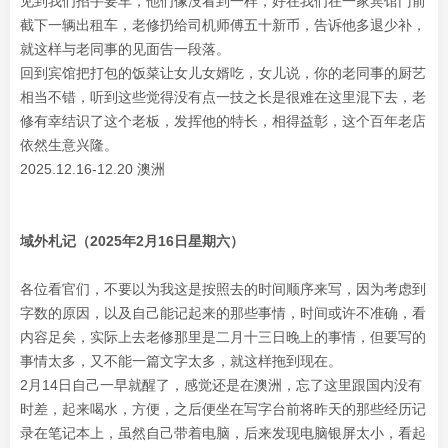
见到我们招手要车，他们像没看到一样，好在我们在一家宾馆门前
截下一辆出租车，老修扔给司机师傅五十新币，告诉他多退少补，
就这样与老同事的见面告一段落。
回到宾馆把打包的饭菜让女儿女婿吃，女儿说，你的老同事的厨艺
相当不错，听到这些觉得没有点一技之长是很难在这里混下去，老
修有幸结识了这个老板，发挥他的特长，相得益彰，这个百年老店
依然生意兴隆。
2025.12.16-12.20 澳洲
域外札记（2025年2月16日星期六）
各位看官们，不要以为我这是按照去的时间顺序来写，因为考虑到
字数的原因，以及自己能记起来的那些事情，时间或许不准确，看
内容足矣，实际上去老修那里是二月十三日晚上的事情，但要写的
事情太多，又不能一篇文字太多，就这样拖到现在。
2月14日自己一早就醒了，感觉还是在澳洲，忘了这里跟国内没有
时差，起来喝水，方便，之后便坐在写字台前将昨天的那些经历记
录在笔记本上，虽然自己带着电脑，后来发现电脑银屏太小，看起