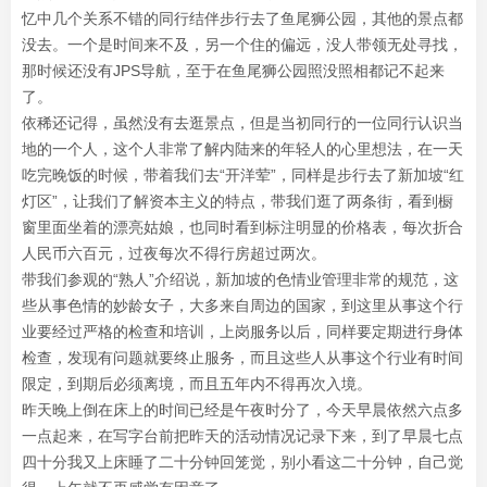
忆中几个关系不错的同行结伴步行去了鱼尾狮公园，其他的景点都
没去。一个是时间来不及，另一个住的偏远，没人带领无处寻找，
那时候还没有JPS导航，至于在鱼尾狮公园照没照相都记不起来
了。
依稀还记得，虽然没有去逛景点，但是当初同行的一位同行认识当
地的一个人，这个人非常了解内陆来的年轻人的心里想法，在一天
吃完晚饭的时候，带着我们去“开洋荤”，同样是步行去了新加坡“红
灯区”，让我们了解资本主义的特点，带我们逛了两条街，看到橱
窗里面坐着的漂亮姑娘，也同时看到标注明显的价格表，每次折合
人民币六百元，过夜每次不得行房超过两次。
带我们参观的“熟人”介绍说，新加坡的色情业管理非常的规范，这
些从事色情的妙龄女子，大多来自周边的国家，到这里从事这个行
业要经过严格的检查和培训，上岗服务以后，同样要定期进行身体
检查，发现有问题就要终止服务，而且这些人从事这个行业有时间
限定，到期后必须离境，而且五年内不得再次入境。
昨天晚上倒在床上的时间已经是午夜时分了，今天早晨依然六点多
一点起来，在写字台前把昨天的活动情况记录下来，到了早晨七点
四十分我又上床睡了二十分钟回笼觉，别小看这二十分钟，自己觉