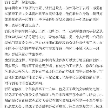
我们全家一起去吃饭。
修祥明发来了饭店的位置，让我赶紧去，但外孙吐了以后，感觉有
些萎靡不振，女儿提出孩子在宾馆休息，他们看护在身边，我只好
带着掌柜的一起前往，毕竟修祥明跟我和媳妇是一个单位的老同
事，也多少年没见面了。
我比修祥明早两年参加工作，他和另一个一起到单位的同事都是从
烹饪学校毕业后分配过去的，家都在即墨，另一个人姓周，恰巧的
是他们都喜欢文学，不过修祥明的聪慧和勤奋让他很快出了名，在
全国小小说的阵营里他的名字非常显赫，他的小小说《天上一只
鹰》曾经入选小学生课本。
生活就是这样，写作除去体制内专业作家可以放心地去自由创作，
写多写少，写好写平庸也无所谓，有稳定的工资收入，像我们这样
的业余写作的人，需要在完成本职工作的空余时间里去搞创作，可
以说付出的创作汗水更多，不仅如此，也受单位经济效益的影响，
对你的创作有着巨大影响。
我和老修在一个单位共事了十几年，他见证了我的文学痴迷之路，
我见证了他的喜爱文学的疯狂，到后来我离开那个单位，听说，小
城的现代文化研究会成立大会就在我的参加工作的第一个单位里举
行成立大会，也成了协会最初办公所在地，完全靠热爱文学，痴迷