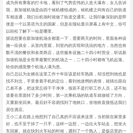
成为所有乘客的打卡地，看到了气势宏伟的人造大瀑布，女儿告诉
我，新加坡机场是由四个候机楼组成的，候机楼之间有自己的轨道
车相连通，我们出机场时就做了轨道交通车。让我印象深刻的是即
便是一个以英语为主的国家，但是在报站显示屏幕上有中文，你可
以轻松了解下一站是哪里。
据说想要在新加坡机场全都逛一下，需要两天的时间，里面各种设
施一应俱全，从室内景观，到室内的宾馆和洗浴的地方，当然也有
数不清的餐饮和各类商店，这些服务设施二十四小时营业，听说新
加坡机场是全世界最繁忙的机场之一，二十四小时都有飞机起落。
给你的感觉整个机场人满为患。
自己总以为女婿在这里工作十年应该是轻车熟路，却没想到他也是
找不到北，手里拿着手机的定位，看到他迷惘的表情，就猜出跟自
己差不多，把这里忘得干干净净，假若不是打听工作人员，还不知
道要在里面转了多少时间，第一次乘机场的轨道车就做错了方向，
又重新坐回来。最后好不容易找到了地铁口，坐地铁直接抵达我们
居住酒店。
王小二走在路上他想到了自己真的不应该来这里，当初留在家里多
好，也不至于掉了一只手，这样一边想，一边往火车站走，想坐火
车回家。就在快到火车站的时候，遇到了一个熟人，是饭店里的一