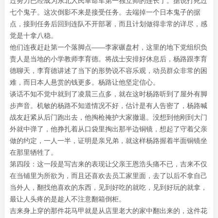
过努力已经成为东北人民革命军第一独立师的连长了。据说打死过
七个鬼子。这次倒影不来是接受任务。去端掉一个日本鬼子的据
点，接到任务后回到连队不开部署，而且计划做得非常的详尽，感
觉是十拿八稳。
他们连夜赶赴第一个落脚点——李家碾盘村，这里的地下党组织负
责人是当地的小学教师李育德。将战士安排好休息后，杨路跟李育
德聊天，李育德讲述了当下的形势说不容乐观，动员群众非常的困
难，而日本人悬赏的钱更多。杨路让他坚定信心。
谈话不知不觉中就到了凌晨三点多，就在这时杨路听到了屋外有脚
步声音。机敏的杨路不知道情况不好，估计是有人告密了，杨路喊
战友赶紧从后门跑出去，他掏枪掩护大家撤退。没想到他刚到大门
外就中弹了，他挣扎着从口袋里掏出那半边铜镜，想起了守着父亲
做的约定，一人一半，证明是亲兄弟，就这样杨路握着半面铜镜坐
在那里牺牲了。
第四段：这一段是写吉来的表现让父亲王恩浩头痛不已，吉来不仅
在当铺里为所欲为，而且还喜欢去员工家里面，去了以后不拿自己
当外人，翻找他喜欢的东西，见到好吃的就吃，见到好玩的就拿，
最让人头疼的是趁人不注意翻箱倒柜。
吉来身上穿的那件花马甲就是从店里老大的家中翻出来的，这件花