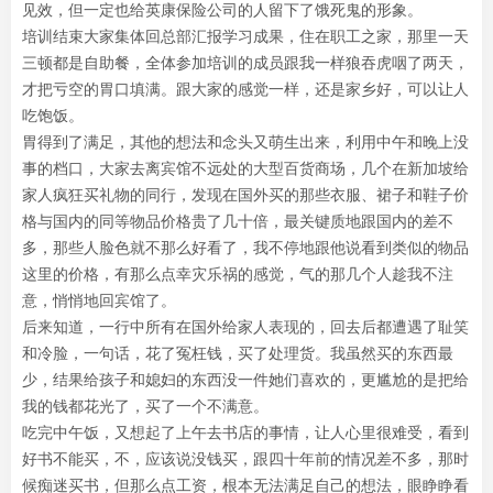
见效，但一定也给英康保险公司的人留下了饿死鬼的形象。
培训结束大家集体回总部汇报学习成果，住在职工之家，那里一天
三顿都是自助餐，全体参加培训的成员跟我一样狼吞虎咽了两天，
才把亏空的胃口填满。跟大家的感觉一样，还是家乡好，可以让人
吃饱饭。
胃得到了满足，其他的想法和念头又萌生出来，利用中午和晚上没
事的档口，大家去离宾馆不远处的大型百货商场，几个在新加坡给
家人疯狂买礼物的同行，发现在国外买的那些衣服、裙子和鞋子价
格与国内的同等物品价格贵了几十倍，最关键质地跟国内的差不
多，那些人脸色就不那么好看了，我不停地跟他说看到类似的物品
这里的价格，有那么点幸灾乐祸的感觉，气的那几个人趁我不注
意，悄悄地回宾馆了。
后来知道，一行中所有在国外给家人表现的，回去后都遭遇了耻笑
和冷脸，一句话，花了冤枉钱，买了处理货。我虽然买的东西最
少，结果给孩子和媳妇的东西没一件她们喜欢的，更尴尬的是把给
我的钱都花光了，买了一个不满意。
吃完中午饭，又想起了上午去书店的事情，让人心里很难受，看到
好书不能买，不，应该说没钱买，跟四十年前的情况差不多，那时
候痴迷买书，但那么点工资，根本无法满足自己的想法，眼睁睁看