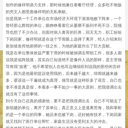
创作的修祥明鼎力支持，那时候他兼任着餐厅经理，众多吃不饱饭
的穷文人都受惠修祥明的无私奉献。
但是我第一个工作单位在市场经济大环境下渐渐地败下阵来，一个
曾经那么辉煌的单位，眼睁睁看着它从萎靡不振到半死不活，院领
导也想了不少办法，但面对病入膏肓的巨兽，回天无力，职工纷纷
下岗回家，修祥明就是在这个节骨眼上选择了离开，经人介绍来到
新加坡发挥他厨师的一技之长，为他的家庭作出了巨大贡献。
我是在单位整体效益严重下滑的时候被抽调去帮助工作，很多人都
说我是临阵脱逃，其实自己知道绝不是像外人说的那样，是主管领
导将我“放逐”，他不希望别人在他耳边继续听到说我的那些闲言碎
语，因为是他最初提议使用我的，后来越干越大，绯闻就越来越
多，谬误说一千遍就成为真理，领导就是这样听多了谣言，自己也
拿不准是真是假，本着多一事不如少一事的大原则，把我借调出去
就没有了这些事情。
到今天自己还真的感谢他，要不是把我借调出去，自己不可能去了
新组建的单位，离开了原单位，真正意义上是逃离苦海，我和掌柜
的是一个单位的同事，她后来也被下岗，还好她有技术，下岗回家
就又找到了医疗单位帮忙，家庭生活没有受到太大的冲击。