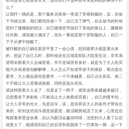
听到这里心里面非常火，质问你们干这种挂羊头卖狗肉的事情干什
么？
让我吓一跳的是，那个服务员摇身一变成了穿着制服的，说，你放
下书就过来，我们要找你谈一下，自己没了脾气，在去放书的时候
想到了撒腿跑的想法，自己随便把书放到了其他的展台上，撒腿就
往外跑，感觉被人拽住了，扭头一看就是那个穿制服的人，自己一
下子从梦中惊醒了。
被吓醒的自己躺在那里平复了一会心情，想到噩梦大都是累出来
的，想起了自己儿时，那时候还在京城某部队大院里生活，非常渴
望周末跟着大人去城里逛，并不是城里有多好，就是为了大人给买
瓶汽水或者面包解解馋，大人怎么不知道带孩子的难处，每次提出
要求，大人都会跟你提要求，一个不准喊累，自己点头答应。第二
个不能让大人背着或抱着，同样是低头答应。
就这样跟着大人去了，但是走了一阵子，感觉这两条腿越来越沉，
总想着坐下来歇歇（不敢说让大人抱着或背着），自己的慢半拍，
让大人非常的光火，先是训斥，说，是你答应大人的条件才带你出
来的，听到这些训斥感觉很委屈，眼泪顺势就流了出来，心里也后
悔跟着来受这份累，自认为眼泪会赢得同情，没想到大人看了以后
就更火了，能感觉到自己的后背和屁股挨了一巴掌加一脚，这一下