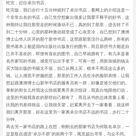
吃完，赶往卓尔书店。
吃完饭，我们步行十五分钟就到了卓尔书店，看网上的介绍这是一
个非常出名的书店，自己凭空想象出很多让我爱不释手的好书，这
种期待让我往那里走的时候激动不已，真的到了那里，进去转了不
到二十分钟，心里的那种激动就变成了心灰意冷，自己想到了澳洲
博士山华人区开的那个新华书店，这里跟那里没什么两样，所有的
图书基本上都是国内出版社出版发行的图书，而且那些书大都是自
己并不喜欢的，即便有喜欢的图书，自己早就拥有了。有几本是著
名作家写的书籍，感觉可以出手拿下，可再一想，用新加坡的钱去
买大陆出版的书籍太不值，自己从网上买，根本不用花这么多的
钱。让人感觉不舒服的是，那里的工作人员生冷的脸部表情，让我
想起跟澳洲博士山新华书店的服务员有一拼，好像是谁欠他们的。
掌柜的和女儿对我这么快就要离开表示惊讶，我直白地跟他们说，
这里的书籍我喜欢的那些自己都有了，而且从书的总体质量上看，
比我的书差得很远，让我很失望，赶紧离开去下一家看看，就这样
我们离开那里，好在这里另一家离卓尔书店不远的书店，步行二十
分钟。
再去另一家书店的路上在想，刚刚去的那家书店为何取名卓尔，一
定是取自成语“卓尔不群”的前两个字，寓意超出寻常，与众不同。