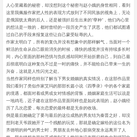
人心里藏着的秘密，却没想到这个秘密与赵小娥的身世相同，看到
这里我佩服作家把人性的表现方式放到了不同民族的视角上，无论
是俄国犹太裔的后人，还是被强奸后生出来的“孽种”，他们内心里
的想法是一致的，都对曾经的一段历史产生了厌恶，他们都试图通
过自己的手段来报复这些让自己蒙受耻辱的人。
作家太明白了，所有的复仇并没有想象中的那样解气，当面对一个
鲜活的生命从自己眼前消失的时候，痛快的感觉并没有持续多长时
间，内心里面的那种恐惧与负疚感却同时开始折磨自己，到自己最
后彻底明白这种复仇不过是一时的痛快，并不能给自己带来一生的
兴奋，这就是人性闪光之处。
当然作家同样也特别了解当下男女婚姻的真实情况，在这部作品里
我们看到了类似作家艾玛的那部长篇小说《四季录》中的各个家庭
的境遇，都面对着或男或女对情感的背叛，婚姻家庭生活可以说是
一地鸡毛，迟子建在这部作品里面同样也是如此表现的，赵小娥经
历了几次恋爱，每次恋爱的最终都是无奈的收场。
倒是最后她确定了要与最后的这位成熟的男友结为秦晋之好，却没
想到老天爷跟她开了一个残酷的玩笑，那就是确定嫁给的这位名为
齐德明的帅气的男士时，男朋友去外地心脏病突发永远离开了人