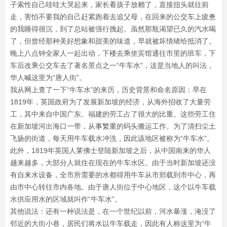
子索性自己哇哇大哭起来，家长看孩子放赖了，直接扭头就往前
走，害怕不要我的自己赶紧跑着去追父母，在回来的公交车上疲惫
的我睡得很沉，到了总站被强行拽起。虽然那瓶渴望已久的汽水喝
了，但曾经那种美好想象和甜美的味道，早就被坏情绪给抵消了。
晚上八点钟全家人一起出动，下楼去乘坐宾馆通往市里的班车，下
车后改乘公交车去了著名景点之一“牛车水”，这是当地人的叫法，
华人喊这里为“唐人街”。
我从网上查了一下“牛车水”的来历，历史背景和命名原因：早在
1819年，英国政府为了发展新加坡的经济，从海外招收了大量劳
工，其中来自中国广东、福建的劳工占了很大的比重。这些劳工住
在新加坡河出海口一带，从事繁重的码头搬运工作。为了清扫尘土
飞扬的街道，每天用牛车载水冲洗，因此该地区被称为“牛车水”。
此外，1819年英国人莱佛士登陆新加坡之后，从中国南来的华人
越来越多，大部分人就住在现在的牛车水区。由于当时新加坡还没
有自来水设备，全市所需要的水都得用牛车从市郊载到市中心，再
由市中心转往市内各地。由于唐人街位于中心地区，这个以牛车载
水供应用水的区域就叫作“牛车水”。
其他说法：还有一种说法是，在一个世纪以前，河水暴涨，淹没了
邻近的大街小巷，居民们将水以牛车载走，因此有人称这里为“牛