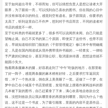
至于如何超出寻常，不得而知，但可以猜想负责人是想让读者大开
眼界，为了眼前一亮，可以找到自己喜欢的图书。但在我的心目中
并没有体现卓尔的特点，感觉到空有虚名。孩子跟我说，你要求的
太高了，听到这里自己不作声，想到对于书店而言，不同的读者对
书店的感觉不一样。
至于社科类的书籍就更多了，很多书可以说闻所未闻。自己只能是
望梅止渴。自己不买书的第二个原因，即便买了这些书，也带不回
去，早就知道组织部门颁发的《干部管理规定》修订本中有明确规
定，凡是在国内阅读或从境外携带境外书籍的，一经查实，一律给
予严肃的纪律处分，甚至开除公职，取消退休待遇，想想这些就不
能因小失大。
拖着两条腿麻木的腿，好容易走到了“中午”吃饭的地方，在那里歇
了好一阵子，感觉两条腿的麻木稍有好转，之后要求打车返回宾
馆，冲了一个热水澡，倒在床上美美睡了一觉。还做了一个梦，在
梦中自己在小城某个书店里瞎逛，发现书架上摆着作家阎连科的那
几本被下架的图书，自己赶紧拿了下来，满心欢喜地去收款台交
钱，没想到收款员让我从哪里拿的再摆放到哪里，我问为什么？他
说，这不过是一个书皮，为了吸引顾客，里面的内容不是原作品，