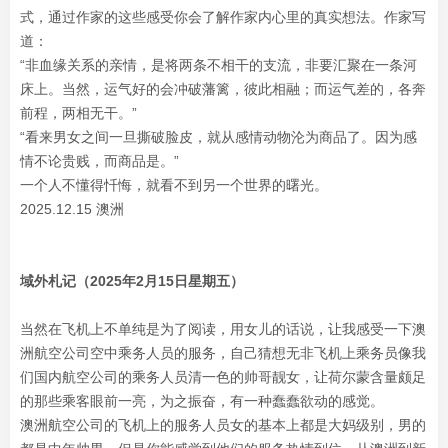
式，通过作家的这些感受你会了解作家内心里的真实想法。作家写
道：
“非血缘关系的亲情，是将两条不相干的支流，非要汇聚在一条河
床上。当然，运气好的会冲破藩篱，彼此相融；而运气差的，各奔
前程，两相无干。”
“看来男女之间一旦撕破脸皮，就从感情动物沦为商品了。因为感
情不论贵贱，而商品是。”
一个人不懂得忏悔，就看不到另一个世界的曙光。
2025.12.15 澳洲
域外札记（2025年2月15日星期五）
当然在飞机上不单纯是为了阅读，用女儿的话说，让我感受一下澳
洲航空公司空中乘务人员的服务，自己猜想无非飞机上乘务员像我
们国内航空公司的乘务人员清一色的帅哥靓女，让荷尔蒙含量颇足
的那些乘客眼前一亮，为之振奋，有一种蠢蠢欲动的感觉。
澳洲航空公司的飞机上的服务人员女的基本上都是大妈级别，男的