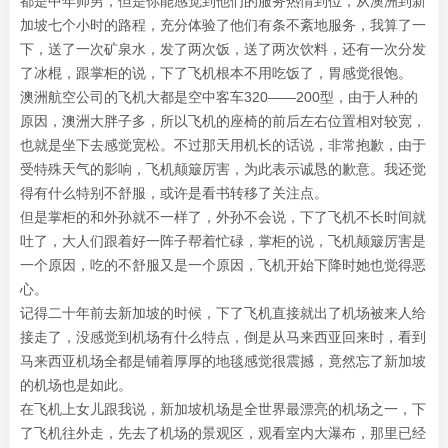
都是中年帅男，但是你能感觉到他们的服务热情到位，从澳洲到新
加坡七个小时的路程，充分体验了他们有条不紊地服务，我算了一
下，送了一次矿泉水，发了两次饭，送了两次饮料，还有一次分发
了冰棍，跟掌柜的说，下了飞机根本不用吃饭了，胃感觉很饱。
澳洲航空公司的飞机大都是空中客车320——200型，由于人种的
原因，澳洲大胖子多，所以飞机的座椅的前后左右位置相对较宽，
也就是坐下去感觉宽松。不过那天用机长的话说，非常抱歉，由于
受特殊天气的影响，飞机颠簸厉害，为此表示诚恳的歉意。我还觉
得有什么特别不舒服，或许是看书转移了关注点。
但是掌柜的和外孙就不一样了，外孙不会说，下了飞机不长时间就
吐了，大人们跟着好一阵子帮着忙碌，掌柜的说，飞机颠簸厉害是
一个原因，吃的不舒服又是一个原因，飞机开始下降时她也觉得恶
心。
记得二十年前去新加坡的时候，下了飞机直接就出了机场被来人给
接走了，没感觉到机场有什么特点，倒是从马来西亚回来时，看到
马来西亚机场全都是铺着厚厚的地毯感觉很震撼，竟然忘了新加坡
的机场也是如此。
在飞机上女儿跟我说，新加坡机场是全世界最漂亮的机场之一，下
了飞机往外走，先去了机场的景观区，观看室内大瀑布，那里已经