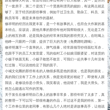
跟老修聊天时说，在曾经我们单位有两个巨大收获，其一，是分到
了一套房子，第二个是找了一个贤惠和漂亮的媳妇，有这两点就足
够了，至于经历的那些事情，例如干过卫生员、勤杂工、科员、采
购员等等，都是未来创作的题材。
修祥明的经历比我更丰富，是一个有故事的人，也符合大作家的基
本特点。应该说，跟他共事的那些年他对我帮助很大，无论是工作
上的相互协调，还是我身边的经常来找我的那些穷文人，在吃喝上
他睁一只眼闭一只眼，提供了巨大的方便（免费蹭吃蹭喝）。
修祥明属于一个直率的人，脾气很暴，经常跟领导吵得面红耳赤，
也跟手下的员工大发雷霆，骂的临时工小姑娘泪眼婆娑，对送货的
小贩子铁面无私，小贩子敢怒不敢言，可我们一起共事十几年没有
红过脸，可以说他给足了我的面子。
小城文化圈的那些有名的人物很多既是他的朋友，也是我的朋友，
真的我们没有了工作上的关系，倒是觉得更好相处了，即便有人跟
我说，老修说你是小滑头，我笑着说，他说错了，我是大滑头。不
然怎么能逃出写作的苦海。
关于发生在修祥明自己身上的故事非常多，那些年听了太多了，真
的整理一下可以写一部很有趣的作品，不过这不是我的特长，第一
个工作单位里的老同事，有那么几个人绝对是讲故事高手，让他说