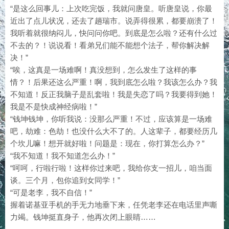
“是这么回事儿：上次吃完饭，我就问唐皇。听唐皇说，你最
近出了点儿状况，还去了趟瑞市。说弄得很累，都要崩溃了！
我听着就很纳闷儿，快问问你吧。到底是怎么啦？还有什么过
不去的？！说说看！看弟兄们能不能想个法子，帮你解决解
决！”
“唉，这真是一场难啊！真没想到，怎么发生了这样的事
情？！后果还这么严重！啊，我到底怎么啦？我该怎么办？我
不知道！反正我脑子是乱套啦！我是失恋了吗？我要得到她！
我是不是快成神经病啦！”
“钱坤钱坤，你听我说：没那么严重！不过，应该算是一场难
吧，劫难：色劫！也没什么大不了的。人这辈子，都要经历几
个坎儿嘛！想开就好啦！问题是：现在，你打算怎么办？”
“我不知道！我不知道怎么办！”
“呵呵，行啦行啦！这样你过来吧，我给你支一招儿，咱当面
谈。三个月，包你追到女同学！”
“可是老李，我不自信！”
握着诺基亚手机的手无力地垂下来，任凭老李还在电话里声嘶
力竭。钱坤挺直身子，他再次闭上眼睛……