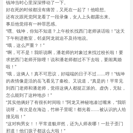
钱坤当时心里深深悸动了一下。
好在死的时候都没有痛苦，又死在一起了！他暗想。
还有次跟死党阿龙看了一段录像，女人上头都露出来。
事后他觉得有一种罪恶感。
“嘿、钱坤，你知不知道？上午校长找西门老师谈话啦！”这天
下午刚进教室，邻桌阿龙就迫不及待地说。
“哦，这么严重？！”
“啊，可不是！我听说啊，潘老师的对象过来找过校长啦！要
求把西门老师开除哩！说和潘老师都过不下去啦，要闹离婚
啦！”
“哦，这俩人！真不可思议，好端端的日子不过……哼！”钱坤
的表情像是活的岳飞看见了秦桧。又说道，“真是的！平常见
到西门老师和潘老师，觉得这俩人都挺正派的。虚伪，无耻，
怎么能到了这种地步！”
“其实他俩好了有很长时间啦！”阿龙又神秘地凑过嘴来，“我听
说呀，有次是在海边，竹林子里呢！都光着……被认识的人给
撞见啦！”
“这对狗男女！！平常道貌岸然，还为人师表哪！一肚子歪门
邪道！他们孩子都这么大啦！”