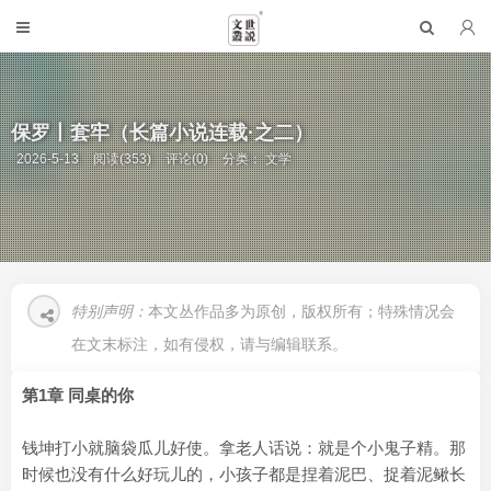
保罗丨套牢（长篇小说连载·之二）
2026-5-13
阅读(353)
评论(0)
分类：
文学
特别声明：
本文丛作品多为原创，版权所有；特殊情况会
在文末标注，如有侵权，请与编辑联系。
第1章 同桌的你
钱坤打小就脑袋瓜儿好使。拿老人话说：就是个小鬼子精。那
时候也没有什么好玩儿的，小孩子都是捏着泥巴、捉着泥鳅长