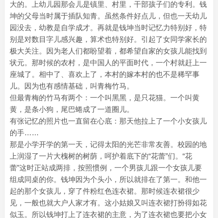
大的。上幼儿园那会儿是镇里、村里，干部孩子们的专利。钱
坤的父母当时属于插队知青。虽然条件好点儿，但也一天幼儿
园没去，幼教是自学成才。再就是钱坤当时记忆力特别好，特
别是对数目字儿感兴趣，算术也特别好。引起了女同学家长的
极大关注。因为老人们都盼望着，都希望自家的女孩儿能找到
状元。那时候的农村，是中国人的平面时代，一个村就赶上一
座城了。相中了、喜欢上了，本村的嫁本村的也不是稀罕事
儿。因为也有感情基础，叫青梅竹马。
但最青梅的竹马有两个：一个叫黑黑，是只花猫。一个叫黄
黄，是条小狗，尾巴蜷成了一道圈儿。
有张记忆的照片也一直留在心底：那天他拉上了一个小女孩儿
的手……
那是小学开学的第一天，记得太阳的光芒非常友善。校园的地
上润湿了一片大槐树的树荫，呵护着底下的“花蕾”们。“花
蕾”这时正站成两排，按照惯例，一个男孩儿跟一个女孩儿要
组成同桌的你。钱坤因为个头小，所以就排在了第一。和他一
起的那个女孩儿，穿了件粉红色连衣裙。那时候连衣裙很少
见，一般也就大户人家才有。这小姑娘又叫连衣裙打扮得如花
似玉。所以钱坤打上了连衣裙的主意，为了连衣裙也要把小女