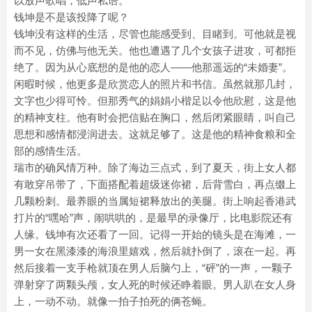
以放声歌唱，低声私语。
钱坤是不是该投降了呢？
钱坤没有这样的生活，尽管也能感受到、目睹到。可他就是视
而不见，仿佛与他无关。他也遭遇了几个女孩子进攻，可都拒
绝了。因为从心底想的是他的恋人——他那遥远的“未婚妻”。
闲暇时候，他更多是欣赏恋人的照片和书信。虽然就那几封，
文字也少得可怜。但那秀气的娟娟小楷足以令他欣慰，这是他
的精神支柱。他有时会把信贴在胸口，然后闭紧眼睛，叫自己
思想和感情都浸润进去。这就足够了。这是他的精神食粮和全
部的感情生活。
瑞市的确风情万种。除了海边三点式，到了夏天，街上女人都
有敢穿吊带了，下面搭配着超级迷你裙，后背雪白，再点缀上
几颗粉刺。最养眼的当属短裙释放出的美腿。街上响起香港武
打片的“嘿哈”声，闹哄哄的，是最早的录像厅，比电影院还有
人缘。钱坤有次还看了一回。记得一开始的镜头是在海滩，一
男一女在黑漆漆的海浪里嬉戏，然后就扑倒了，滚在一起。再
然后接着一支手枪就顶在男人后脑勺上，“砰”的一声，一颗子
弹射穿了两颗头颅，女人死的时候还睁着眼。男人趴在女人身
上，一动不动。就像一拍子拍死的俩苍蝇。