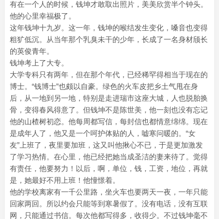
有在一个人的时候，钱坤才敢取出照片，美美欣赏半个钟头。
他的心里幸福极了。
这年钱坤十九岁。这一年，钱坤的喉结发生变化，嗓音也变得
粗犷低沉。从当年那个乳臭未干的少年，长成了一名身材颀长
的英俊青年。
钱坤考上了大专。
大学专科只有两年，但在那个年代，已经稀罕得相当于现在的
博士。“钱博士”也颇以自豪。绿色的火车皮把乡土气甩在身
后，从一地到另一地，特别是走进瑞市这座大城，人也脱胎换
骨，变得春风得意了。但钱坤不是陈世美，他一刻也没有忘记
他的山楂树初恋。他每周都写信，每封信也都情意绵绵。现在
是成年人了，他又是一个呵护体贴的人，嘘寒问暖的。“女
友”上班了，夜里要加班，这又叫他揪心不已，于是更加激发
了学习热情。在心里，他已经把她当成圣洁的妻来待了。觉得
有责任，他要努力！以后，啊，单位，钱，工资，地位，再就
是，她最好不用上班！他憧憬着。
他的学校离家有一千公里路，坐火车也要两天一夜，一年只能
回家两回。所以约会只能等到寒暑假了。没有电话，没有互联
网，只能通过书信。每次他都写得多，收得少。不过钱坤毫不