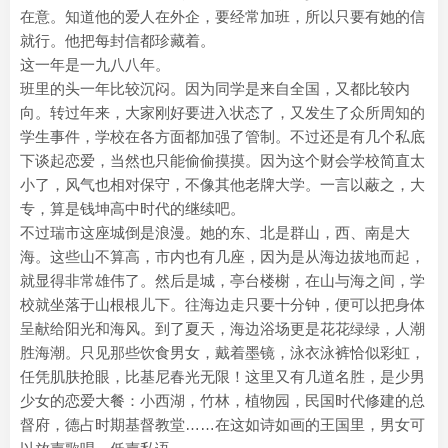
在意。知道他的爱人在外企，要经常加班，所以只要有她的信
就行。他把每封信都珍藏着。
这一年是一九八八年。
班里的头一年比较沉闷。因为同学是来自全国，又都比较内
向。转过年来，大家刚好要进入状态了，又发生了众所周知的
学生事件，学校在各方面都加强了管制。不过还是有几个私底
下谈起恋爱，当然也只能偷偷摸摸。因为这个财会学校简直太
小了，风气也相对保守，不像其他老牌大学。一言以蔽之，大
专，算是钱坤高中时代的继续吧。
不过瑞市这座城倒是浪漫。她的东、北是群山，西、南是大
海。这些山不算高，市内也有几座，因为是从海边拔地而起，
就显得非常雄伟了。然后是城，亭台楼榭，在山与海之间，学
校就坐落于山根根儿下。往海边走只要十分钟，便可以把身体
呈献给阳光和海风。到了夏天，海边浴场更是花花绿绿，人潮
胜海潮。只见那些饮食男女，戴着墨镜，泳衣泳裤恰似彩虹，
任凭肌肤抢眼，比基尼春光无限！这里又有几道名胜，是少男
少女的恋爱大餐：小西湖，竹林，植物园，民国时代修建的总
督府，德占时期基督教堂……在这如诗如画的王国里，男女可