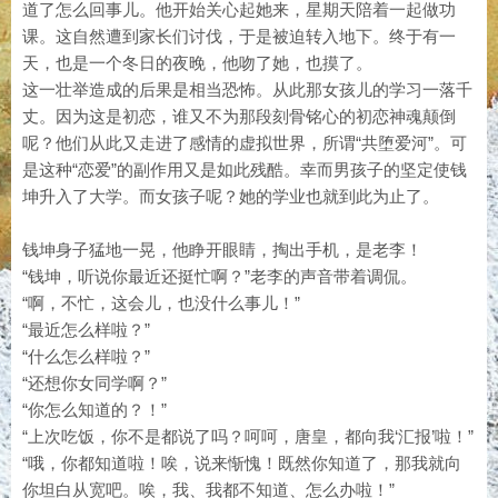
道了怎么回事儿。他开始关心起她来，星期天陪着一起做功
课。这自然遭到家长们讨伐，于是被迫转入地下。终于有一
天，也是一个冬日的夜晚，他吻了她，也摸了。
这一壮举造成的后果是相当恐怖。从此那女孩儿的学习一落千
丈。因为这是初恋，谁又不为那段刻骨铭心的初恋神魂颠倒
呢？他们从此又走进了感情的虚拟世界，所谓“共堕爱河”。可
是这种“恋爱”的副作用又是如此残酷。幸而男孩子的坚定使钱
坤升入了大学。而女孩子呢？她的学业也就到此为止了。
钱坤身子猛地一晃，他睁开眼睛，掏出手机，是老李！
“钱坤，听说你最近还挺忙啊？”老李的声音带着调侃。
“啊，不忙，这会儿，也没什么事儿！”
“最近怎么样啦？”
“什么怎么样啦？”
“还想你女同学啊？”
“你怎么知道的？！”
“上次吃饭，你不是都说了吗？呵呵，唐皇，都向我‘汇报’啦！”
“哦，你都知道啦！唉，说来惭愧！既然你知道了，那我就向
你坦白从宽吧。唉，我、我都不知道、怎么办啦！”