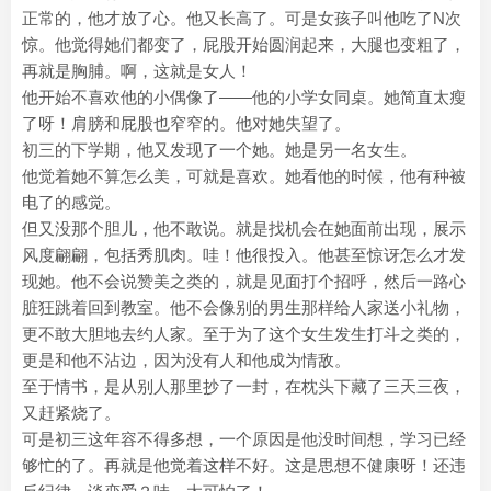
正常的，他才放了心。他又长高了。可是女孩子叫他吃了N次
惊。他觉得她们都变了，屁股开始圆润起来，大腿也变粗了，
再就是胸脯。啊，这就是女人！
他开始不喜欢他的小偶像了——他的小学女同桌。她简直太瘦
了呀！肩膀和屁股也窄窄的。他对她失望了。
初三的下学期，他又发现了一个她。她是另一名女生。
他觉着她不算怎么美，可就是喜欢。她看他的时候，他有种被
电了的感觉。
但又没那个胆儿，他不敢说。就是找机会在她面前出现，展示
风度翩翩，包括秀肌肉。哇！他很投入。他甚至惊讶怎么才发
现她。他不会说赞美之类的，就是见面打个招呼，然后一路心
脏狂跳着回到教室。他不会像别的男生那样给人家送小礼物，
更不敢大胆地去约人家。至于为了这个女生发生打斗之类的，
更是和他不沾边，因为没有人和他成为情敌。
至于情书，是从别人那里抄了一封，在枕头下藏了三天三夜，
又赶紧烧了。
可是初三这年容不得多想，一个原因是他没时间想，学习已经
够忙的了。再就是他觉着这样不好。这是思想不健康呀！还违