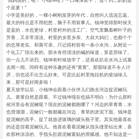
“我妈说的，呃！”小钱坤呛了一口唾沫星子，“这个刘二奶奶是
个巫婆！”
小学是美好的，一棵小树刚发芽的年代，自然叫人流连忘返。
最大的特点是不用犯愁，脑子不用装事儿。钱坤觉得那时候天
是蓝的，水也更绿，村里村外的没工厂。空气里飘着树叶子的
芳香，又非常清淡。村里的乡里乡亲、大叔大妈们，也都个个
的忠厚老实、和蔼可亲。只记得村前有一条小水沟，从附近一
个化工厂排出来的。那水有些清淡的碱的味道，算是异味了。
但一点儿不浓烈。钱坤有时候放学了，还喜欢趴在水沟上试着
去闻一闻。同样有这种乐趣的还有“黄黄”。那股味道不令人讨
厌，但也说不出怎么好来。可是比起村里拖拉机的柴油味儿
来，那可是好闻多啦！
夏天放学以后，小钱坤会跟着小伙伴儿们跑去河边捉泥鳅玩
儿。黄黄自然是跟着。不过钱坤现在也搞不明白：为什么那时
候河里会有泥鳅呢？现在的泥鳅都跑哪了？河边的草青青，水
也滑溜溜，泥鳅们一般都藏在河边，青草的淤泥下面。钱坤是
捉泥鳅的高手。捉了就放进玻璃的罐头瓶子里。其实他最喜欢
的还是捏着泥鳅玩儿。他喜欢看着泥鳅从指头缝里钻出来，喜
欢那种凉凉的、手指头肚跟泥鳅紧贴的滑腻感。他不知这是一