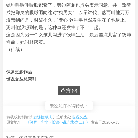
钱坤呼哧呼哧脸都紫了，旁边阿龙也点头表示同意。并一致赞
成把鄙夷的眼球砸向这对“狗男女”，以示讨伐。然而叫他万万
没想到的是，时隔不久，“变心”这种事竟然发生在了他身上。
更叫他没想到的是，这种事还发生了不止一起。
这是因为另一个女孩儿闯进了钱坤生活，最后差点儿害了钱坤
性命，她叫林落英。
（待续）
保罗更多作品
世说文丛总索引
赞 (
0
)
未经允许不得转载：
转载或复制请以
超链接形式
并注明出处
世说文丛
。
原文地址：
《保罗丨套牢（长篇小说连载·之二）》
发布于2026-5-13
标签：这篇文章木有标签