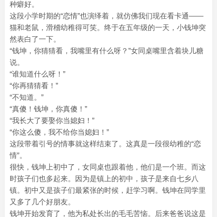
种癖好。
这段小学时期的“恋情”也演绎着，就仿佛我们现在看卡通——
猫和老鼠，滑稽幼稚得可笑。终于在五年级的一天，小钱坤突
然表白了一下。
“钱坤，你猜猜看，我嘴里有什么呀？”女同桌嘴里含着块儿糖
说。
“谁知道什么呀！”
“你再猜猜看！”
“不知道。”
“真傻！钱坤，你真傻！”
“我长大了要娶你当媳妇！”
“你这么傻，我不给你当媳妇！”
这段带着引号的情事就这样结束了。这真是一段很幼稚的“恋
情”。
很快，钱坤上初中了，女同桌也跟着他，他们是一个班。而这
时孩子们也多起来。因为是镇上的初中，孩子是来自七乡八
镇。初中又是孩子们最紧张的时候，赶学习啊。钱坤在同学里
又多了几个好朋友。
钱坤开始发育了，他为私处长出的毛毛苦恼。后来爸爸说这是