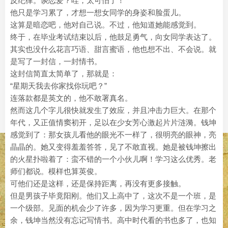
反纪律。谈恋爱？哇，太可怕了！
他只是学习累了，才想一想女同学的身姿和脸蛋儿。
这算是暗恋吧，他对自己说。不过，他知道她能感觉到。
终于，在毕业考试结束以后，他鼓足勇气，向女同学表达了。
其实也没什么花言巧语、甜言蜜语，他也想不出、不会说。就
是写了一封信，一封情书。
这封信简直太简单了，那就是：
“星期天我去你家找你玩吧？”
连落款都是英文的，他不敢署真名。
然而这几个字儿很快就发生了效应，并且冲击力巨大。在那个
年代，又正值情窦初开，足以在少女芳心激起片片涟漪。钱坤
感觉到了：那女孩儿看他的眼光不一样了，很明亮的眼神，亮
晶晶的。她又变得羞羞答答，见了不敢直视。她是被钱坤擦出
的火星扑啦着了：蛮不错的一个小伙儿啊！学习这么优秀。老
师们都说。模样也算英俊。
可他们还是这样，还是保持距离，再没有更多接触。
但是男孩子毕竟阳刚。他们又上高中了，这次不是一个班，是
一个级部。见面的机会少了许多，因为学习更重。但在学习之
余，钱坤当然没有忘记写情书。高中时代看的书也多了，也知