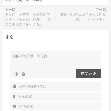
上一篇
下一篇
王立玮丨陈寿荣，名师带出了
张宣丨七绝·民国二十位女明星
高徒（《师恩如山60年——青
回望（之五·王人美）
岛二中园丁追记》之九）
评论
提交评论