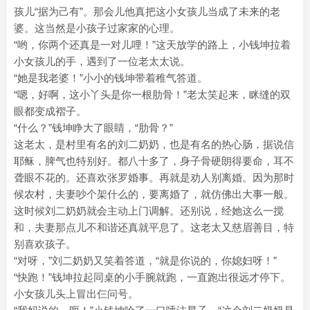
孩儿“据为己有”。那会儿他真把这小女孩儿当成了未来的老
婆。这当然是小孩子过家家的心理。
“哟，你两个还真是一对儿哩！”这天放学的路上，小钱坤拉着
小女孩儿的手，遇到了一位老太太说。
“她是我老婆！”小小的钱坤带着稚气答道。
“嗯，好啊，这小丫头是你一根肋骨！”老太笑起来，眯缝的双
眼都变成褶子。
“什么？”钱坤睁大了眼睛，“肋骨？”
这老太，是村里有名的刘二奶奶，也是有名的热心肠，据说信
耶稣，脾气也特别好。都八十多了，身子骨硬朗得要命，耳不
聋眼不花的。还喜欢张罗婚事。再就是劝人别离婚。因为那时
候农村，夫妻吵个架什么的，要离婚了，就仿佛出大事一般。
这时候刘二奶奶就会主动上门调解。还别说，经她这么一搅
和，夫妻那点儿不和谐还真就平息了。这老太又慈眉善目，特
别喜欢孩子。
“对呀，”刘二奶奶又笑着答道，“就是你说的，你媳妇呀！”
“快跑！”钱坤拉起同桌的小手腕就跑，一直跑出很远才停下。
小女孩儿头上冒出仨问号。