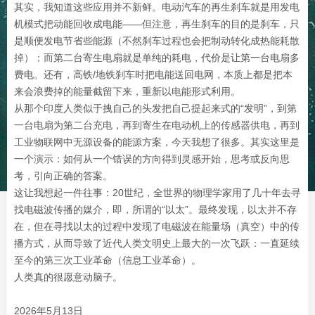
其实，我知道这些应用并不新鲜。电动汽车的再生刹车就是用发电
机模式把动能回收成电能——但注意，再生刹车的目的是刹车，只
是顺便发电节省些能源（不然刹车过程也会把制动转化成热能耗散
掉）；而第二台寄生电扇就是单纯的耗电，代价是让第一台电扇多
费电。还有，高铁/地铁刹车时把电能送回电网，本质上都是把本
来会浪费掉的能量截留下来，重新以电能形式利用。
从那个印度人类似于拽自己的头发把自己提起来式的“发明”，到第
一台电扇为第二台充电，再到寄生在电动机上的传感器供电，再到
工业物联网中无源设备的能源方案，今天我想了很多。其实这里是
一个演示：如何从一个错误的方向得到灵感开始，思考或反向思
考，引向正确的答案。
这让我想起一件往事：20世纪，全世界的物理学家用了几十年去寻
找电磁波传播的媒介，即，所谓的“以太”。最终发现，以太并不存
在，但在寻找以太的过程中发现了电磁波在能量场（真空）中的传
播方式，从而导致了近代人类文明史上最大的一次飞跃：一直延续
至今的第三次工业革命（信息工业革命）。
人类真的很愿意动脑子。
2026年5月13日