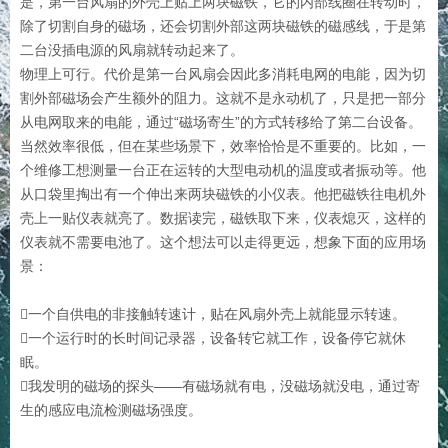
是，第一台风扇的外壳上贴上两块磁铁，它的内部线圈在转动时，
除了切割自身的磁场，还会切割外部这两块磁铁的磁感线，于是第
二台没插电源的风扇就转动起来了。
物理上可行。代价是第一台风扇会因此多消耗电网的电能，因为切
割外部磁场会产生额外的阻力。这就不是永动机了，只是把一部分
从电网取来的电能，通过“磁场寄生”的方式转移给了第二台设备。
当然效率很低，但在某些场景下，效率恰恰是不重要的。比如，一
个维修工想测量一台正在运转的大型电动机的温度或者振动等。他
从口袋里掏出有一个伸出来两块磁铁的小仪表。他把磁铁往电机外
壳上一贴仪表就亮了。数据读完，磁铁取下来，仪表熄灭，这样的
仪表就不需要电池了。这个想法可以走得更远，想象下面的应用场
景：
一个自供电的非接触转速计，贴在风扇外壳上就能显示转速。
一个运行时的长时间记录器，设备转它就工作，设备停它就休
眠。
我发明的磁场的探头——有磁场就有电，没磁场就没电，通过寄
生的感应电流检测磁场强度。