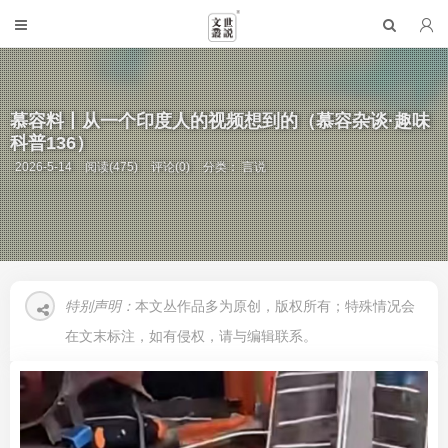
慕容料丨从一个印度人的视频想到的（慕容杂谈·趣味
科普136）
2026-5-14
阅读(475)
评论(0)
分类：
言说
特别声明：
本文丛作品多为原创，版权所有；特殊情况会
在文末标注，如有侵权，请与编辑联系。