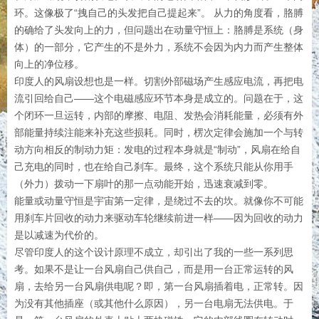
环。这像极了“拽自己的头发把自己提起来”。 从力的角度看，胳膊
的确给了头发向上的力，但问题出在动量守恒上：胳膊是系统（身
体）的一部分，它产生的不是外力，系统不会因为内力而产生整体
向上的净位移。
印度人的风扇设想也是一样。切割外部磁场产生感应电流，再把电
流引回给自己——这个电磁感应环节本身是成立的。问题在于，这
个闭环一旦运转，内部的摩擦、电阻、发热会消耗能量，必须有外
部能量持续注能来补充这些损耗。同时，楞次定律会施加一个与转
动方向相反的制动力矩：发电的过程本身就是“制动”，风扇在给自
己充电的同时，也在给自己刹车。最终，这个系统只能从你用手
（外力）拨动一下扇叶的那一点动能开始，迅速衰减到零。
能量或动量守恒是宇宙第一定律，是绕过不去的坎。就像你不可能
用刹车片回收的动力来驱动车轮继续前进一样——因为回收的动力
是以减速为代价的。
尽管印度人的这个设计原理不成立，却引出了我的一些一系列思
考。如果不是让一台风扇自己供自己，而是用一台正常运转的风
扇，去给另一台风扇供电呢？即，第一台风扇插着电，正常转。因
为没有其他插座（或其他什么原因），另一台电扇无法供电。于