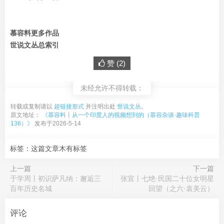
慕容料更多作品
世说文丛总索引
赞 (
2
)
未经允许不得转载：
转载或复制请以
超链接形式
并注明出处
世说文丛
。
原文地址：
《慕容料丨从一个印度人的视频想到的（慕容杂谈·趣味科普
136）》
发布于2026-5-14
标签：这篇文章木有标签
上一篇
下一篇
于学周丨初识萨凡纳：邂逅三
张宣丨七绝·民国二十位女明星
百年历史名城
回望（之六·袁美云）
评论