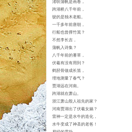
渚暝蒲帆是画卷，
跨湖桥八千年前，
驶的是独木老船。
一千多年前唐朝，
行船也曾撑竹篙？
不然李长吉，
蒲帆入诗集？
八千年前的蓍草，
伏羲有没有用到？
鹤胫骨做成长笛，
埋地测量了春气？
贾湖远在河南。
跨湖就在萧山。
浙江萧山殷人祖先的家？
河南贾湖出了伏羲女娲？
雷神一定是水牛的造化，
水牛变成了神圣的老爸！
易经的震卦，