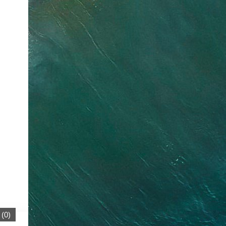
(
0
)