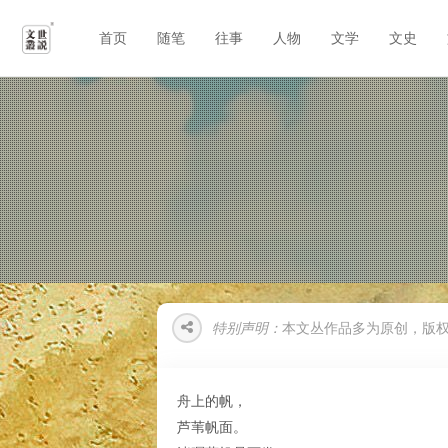
首页
随笔
往事
人物
文学
文史
特别声明：
本文丛作品多为原创，版
舟上的帆，
芦苇帆面。