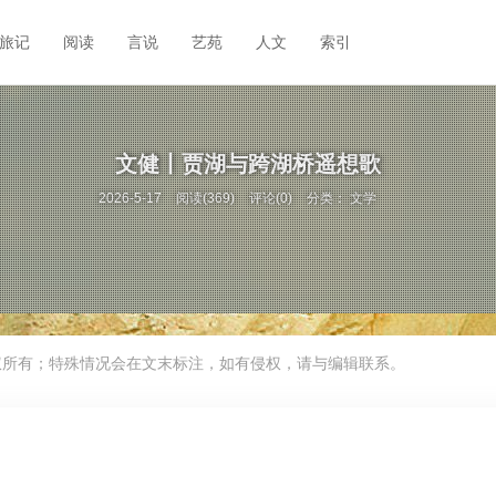
旅记
阅读
言说
艺苑
人文
索引
文健丨贾湖与跨湖桥遥想歌
2026-5-17
阅读(369)
评论(0)
分类：
文学
权所有；特殊情况会在文末标注，如有侵权，请与编辑联系。