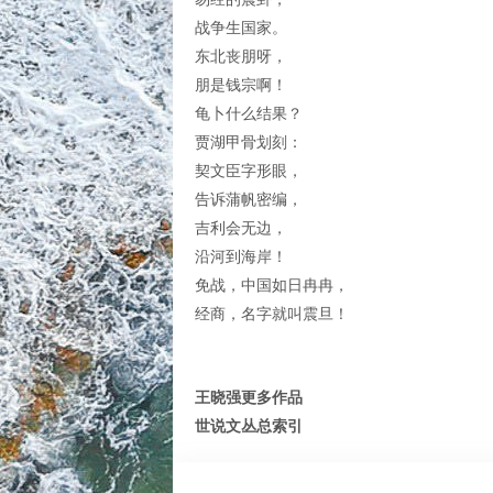
战争生国家。
东北丧朋呀，
朋是钱宗啊！
龟卜什么结果？
贾湖甲骨划刻：
契文臣字形眼，
告诉蒲帆密编，
吉利会无边，
沿河到海岸！
免战，中国如日冉冉，
经商，名字就叫震旦！
王晓强更多作品
世说文丛总索引