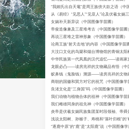
“我姬氏出自天鼋”是周王族傍大款之语
（中
从《易经》“见恶人”“见亚人”论及伏羲女娲
女娲补天新异议
（中国图像学苗圃）
帝俊造像兼及三星堆考古
（中国图像学苗圃
再说三星堆之雷神形象
（中国图像学苗圃）
论商王族“射天击地”的内容
（中国图像学苗
大汶口文化的鸟鬶和烟台博物馆的青铜太阳
中华民族第一代凤凰的汉代追忆——读画家
龙眼必凸——读房兆祥的文物藏品有悟
（中
蚁鼻钱（鬼脸钱）溯源——读房兆祥的文物
商朝的国徽和巽方对它的祝咒
（中国图像学
良渚文化是“三身国”吗
（中国图像学苗圃）
我们动物与植物合体的祖神
（中国图像学苗
我们雌雄同身的祖先神
（中国图像学苗圃）
炎帝是伏羲女娲民族集团某时段领袖、帝舜
浅说太阳树、孙猴子、寿桃和“落叶归根”的“
“逐鹿中原”的“鹿”是“太阳鹿”说
（中国图像学