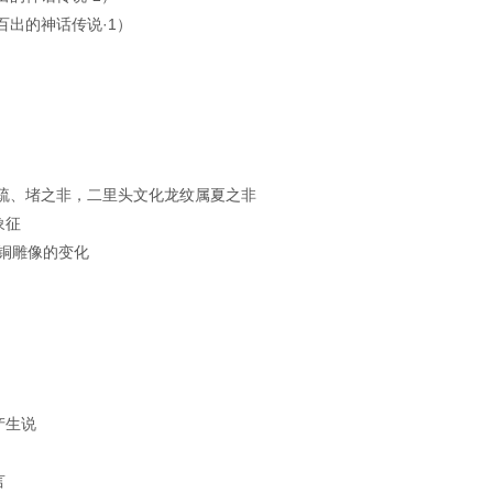
出的神话传说·1）
疏、堵之非，二里头文化龙纹属夏之非
象征
青铜雕像的变化
产生说
言