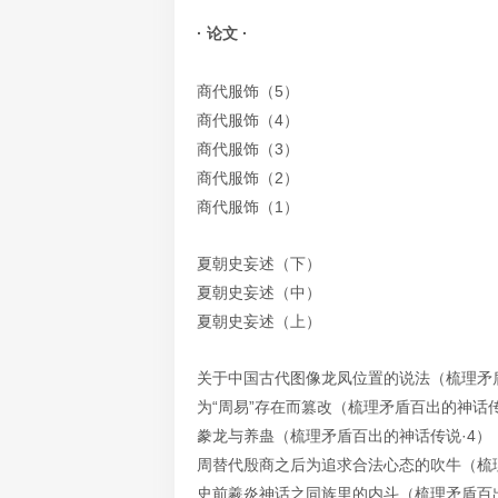
· 论文 ·
商代服饰（5）
商代服饰（4）
商代服饰（3）
商代服饰（2）
商代服饰（1）
夏朝史妄述（下）
夏朝史妄述（中）
夏朝史妄述（上）
关于中国古代图像龙凤位置的说法
（梳理矛
为“周易”存在而篡改
（梳理矛盾百出的神话传
豢龙与养蛊
（梳理矛盾百出的神话传说·4）
周替代殷商之后为追求合法心态的吹牛
（梳
史前羲炎神话之同族里的内斗（梳理矛盾百出