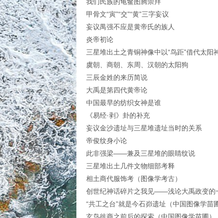
我们民族的龟鳖图腾崇拜
甲骨文“寅”“交”“黄”三字妄议
妄议禺强不应是黄帝氏的族人
炎帝初论
三星堆出土之青铜神像中以“鸟距”借代太阳
虞朝、商朝、东周、汉朝的太阳狗
三辰金姓的来历简说
大禹是第四代黄帝论
中国最早的纺织女神是谁
《易经·剥》卦的补充
妄议金沙遗址与三星堆遗址当时的关系
帝俊纹身小论
此非强梁——兼及三星堆的眼睛纹说
三星堆出土几件文物细部考释
相土商代服饰考（图像学考古）
创世纪神话碎片之我见——浅论大禹政变的
“共工之台”就是今石峁遗址
（中国图像学苗
玄鸟徙商之前后的探索
（中国图像学苗圃）