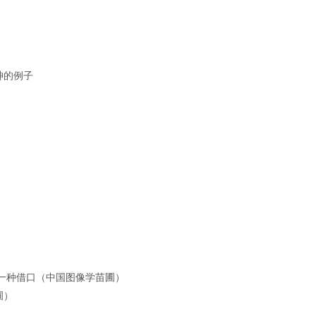
神的例子
一种借口
（中国图像学苗圃）
圃）