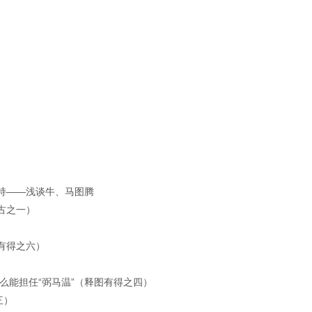
持——浅谈牛、马图腾
古之一）
有得之六）
么能担任“弼马温”（释图有得之四）
三）