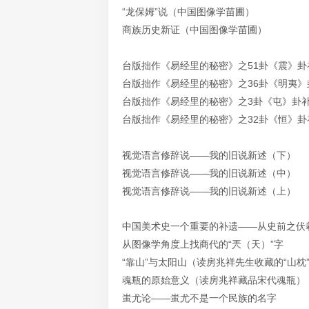
“龙保姆”说（中国图像学苗圃）
商族历史新证（中国图像学苗圃）
台版拙作《易经里的秘密》之51卦《震》卦
台版拙作《易经里的秘密》之36卦《明夷》
台版拙作《易经里的秘密》之3卦《屯》卦
台版拙作《易经里的秘密》之32卦《恒》卦
视觉语言修辞说——我的旧说新述（下）
视觉语言修辞说——我的旧说新述（中）
视觉语言修辞说——我的旧说新述（上）
中国美术史一个重要的补遗——从史前之伏
从图像学角度上找商代的“兲（天）”字
“靠山”与太阳山（读房兆祥先生收藏的“山枕
魂瓶的原始意义（读房兆祥藏品宋代魂瓶）
蚩尤论——蚩尤不是一个民族的名字