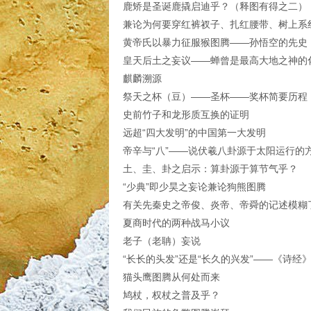
鹿矫是圣诞鹿撬启迪乎？（释图有得之二）
兼论为何要穿红裤衩子、扎红腰带、树上系
黄帝氏以暴力征服猴图腾——孙悟空的先史
皇天后土之妄议——蝉曾是最高大地之神的
麒麟溯源
祭天之杯（豆）——圣杯——奖杯简要历程
史前竹子和龙形质互换的证明
远超“四大发明”的中国第一大发明
帝辛与“八”——说伏羲八卦源于太阳运行的
土、圭、卦之启示：算卦源于算节气乎？
“少典”即少昊之妄论兼论狗熊图腾
有关先秦史之帝俊、炎帝、帝舜的记述模糊
夏商时代的两种战马小议
老子（老
聃
）妄说
“长长的头发”还是“长久的兴发”——《诗经》
猫头鹰图腾从何处而来
鸠杖，权杖之普及乎？