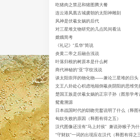
吃猪肉之禁忌和猪图腾大餐
连云港凤凰古城虞朝的太阳神雕刻
风神是伏羲女娲的后代
对三星堆文物研究的几点民间看法
嫦娥简考
《礼记》“瓜华”简说
炎黄二帝之后融合浅说
叶落归根的树原本是什么树
商代神秘的“亚”字纹浅说
谈太阳崇拜的物化物——兼论三星堆的日头
文王八卦处心积虑地颠倒羲炎阴阳的思维凭
楚国王族是伏羲女娲的正宗子孙（图形学考
鸳鸯溯源
日本战国时代的鸱吻兜鍪说明了什么（释图
匈奴失败的原因（释图有得之五）
汉代图像还没有“马上封侯” 兼说孙猴子为什
“守财奴”一词的出现应在汉代（释图有得之