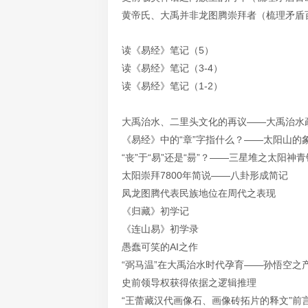
黄帝氏、大禹并非龙图腾崇拜者（梳理矛盾百
读《易经》笔记（5）
读《易经》笔记（3-4）
读《易经》笔记（1-2）
大禹治水、二里头文化的再议——大禹治水
《易经》中的“章”字指什么？——太阳山的
“丧”于“易”还是“昜”？——三星堆之太阳神
太阳崇拜7800年简说——八卦形成简记
凤龙图腾代表民族地位在周代之表现
《归藏》初学记
《连山易》初学录
愚蠢可笑的AI之作
“弼马温”在大禹治水时代孕育——孙悟空之
史前领导权获得依据之逻辑推理
“王蕾藏汉代画像石、画像砖拓片的释文”前