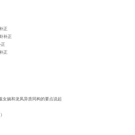
补正
卦补正
补正
补正
羲女娲和龙凤异质同构的要点说起
”）