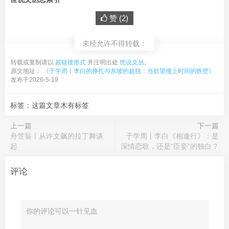
赞 (
2
)
未经允许不得转载：
转载或复制请以
超链接形式
并注明出处
世说文丛
。
原文地址：
《于学周丨李白的挣扎与东坡的超脱：当欲望撞上时间的铁壁》
发布于2026-5-19
标签：这篇文章木有标签
上一篇
下一篇
舟笠翁丨从许文飙的拉丁舞谈
于学周丨李白《相逢行》：是
起
深情恋歌，还是“臣妾”的独白？
评论