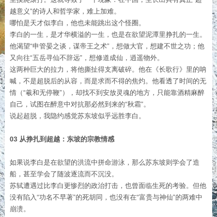
越意义”的诗人和哲学家，难上加难。
哪怕是天才似李白，他也未能跳出这个怪圈。
李白的一生，是才华横溢的一生，也是在欲望泥潭里挣扎的一生。
他渴望“申管晏之谈，谋帝王之术”，想做大官，想建不世之功；他
又向往“五岳寻仙不辞远”，想修道成仙，逍遥物外。
这两种巨大的拉力，将他撕扯得支离破碎。他在《长歌行》里的呐
喊，不是超脱后的从容，而是求而不得的焦灼。他看透了时间的无
情（“羲和无停鞭”），却找不到安放灵魂的地方，只能靠酒精麻醉
自己，试图在醉意中对抗那必然到来的“秋霜”。
说起超脱，我隐约感觉苏东坡似乎远胜李白。
03 从挣扎到超越：东坡的宗教情感
如果说李白是在欲望的洪流中拼命游泳，那么苏东坡则学会了造
船，甚至学会了随波逐流而不沉没。
苏轼遭遇过比李白更惨烈的政治打击，也曾面临生死的考验。但他
没有陷入“功名不早著”的死胡同，也没有在“富贵与神仙”的两难中
崩溃。