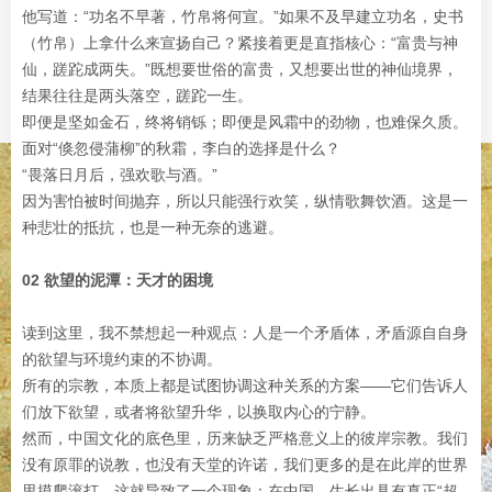
他写道：“功名不早著，竹帛将何宣。”如果不及早建立功名，史书
（竹帛）上拿什么来宣扬自己？紧接着更是直指核心：“富贵与神
仙，蹉跎成两失。”既想要世俗的富贵，又想要出世的神仙境界，
结果往往是两头落空，蹉跎一生。
即便是坚如金石，终将销铄；即便是风霜中的劲物，也难保久质。
面对“倏忽侵蒲柳”的秋霜，李白的选择是什么？
“畏落日月后，强欢歌与酒。”
因为害怕被时间抛弃，所以只能强行欢笑，纵情歌舞饮酒。这是一
种悲壮的抵抗，也是一种无奈的逃避。
02 欲望的泥潭：天才的困境
读到这里，我不禁想起一种观点：人是一个矛盾体，矛盾源自自身
的欲望与环境约束的不协调。
所有的宗教，本质上都是试图协调这种关系的方案——它们告诉人
们放下欲望，或者将欲望升华，以换取内心的宁静。
然而，中国文化的底色里，历来缺乏严格意义上的彼岸宗教。我们
没有原罪的说教，也没有天堂的许诺，我们更多的是在此岸的世界
里摸爬滚打。这就导致了一个现象：在中国，生长出具有真正“超