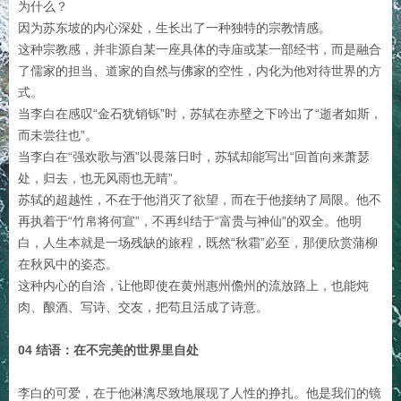
为什么？
因为苏东坡的内心深处，生长出了一种独特的宗教情感。
这种宗教感，并非源自某一座具体的寺庙或某一部经书，而是融合
了儒家的担当、道家的自然与佛家的空性，内化为他对待世界的方
式。
当李白在感叹“金石犹销铄”时，苏轼在赤壁之下吟出了“逝者如斯，
而未尝往也”。
当李白在“强欢歌与酒”以畏落日时，苏轼却能写出“回首向来萧瑟
处，归去，也无风雨也无晴”。
苏轼的超越性，不在于他消灭了欲望，而在于他接纳了局限。他不
再执着于“竹帛将何宣”，不再纠结于“富贵与神仙”的双全。他明
白，人生本就是一场残缺的旅程，既然“秋霜”必至，那便欣赏蒲柳
在秋风中的姿态。
这种内心的自洽，让他即使在黄州惠州儋州的流放路上，也能炖
肉、酿酒、写诗、交友，把苟且活成了诗意。
04 结语：在不完美的世界里自处
李白的可爱，在于他淋漓尽致地展现了人性的挣扎。他是我们的镜