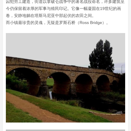
囚犯劳工建造，街道以拿破仑战争中的著名战役命名，许多建筑至
今仍保留着浓厚的军事与殖民印记。它像一幅凝固在19世纪的画
卷，安静地躺在塔斯马尼亚中部起伏的农田之间。
而小镇最珍贵的灵魂，无疑是罗斯石桥（Ross Bridge）。