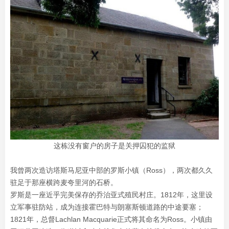
这栋没有窗户的房子是关押囚犯的监狱
我曾两次造访塔斯马尼亚中部的罗斯小镇（Ross），两次都久久
驻足于那座横跨麦夸里河的石桥。
罗斯是一座近乎完美保存的乔治亚式殖民村庄。1812年，这里设
立军事驻防站，成为连接霍巴特与朗塞斯顿道路的中途要塞；
1821年，总督Lachlan Macquarie正式将其命名为Ross。小镇由