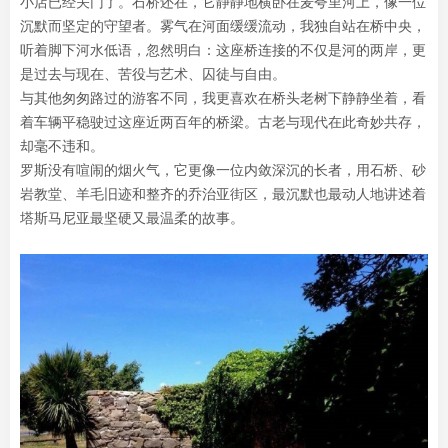
小店已经关门了。石桥还在，它静静地横卧在麦夸里河上，像一位
沉默而坚定的守望者。雾气在河面缓缓流动，我独自站在桥中央，
听着脚下河水低语，忽然明白：这座桥连接的不仅是河的两岸，更
是过去与现在、苦役与艺术、囚徒与自由。
与其他匆匆路过的游客不同，我更喜欢在桥头老树下静静坐着，看
着车辆平稳驶过这座近两百年的桥梁。古老与现代在此奇妙共存，
却毫不违和。
罗斯没有喧闹的烟火气，它更像一位内敛深沉的长者，用石桥、砂
岩教堂、羊毛旧迹和整齐的乔治亚街区，最沉默也最动人地讲述着
塔斯马尼亚最坚硬又最温柔的故事。