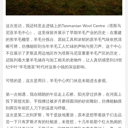
这次造访，我还特意走进镇上的Tasmanian Wool Centre（塔斯马
尼亚羊毛中心）。这里保留并展示了早期羊毛产业的历史：在重建
的剪羊毛棚里，羊毛分拣台、原始工具和浓郁的原羊毛气味依然清
晰可辨，仿佛能听到当年羊毛工人忙碌的声响与剪刀声。这个中心
不仅展示了罗斯及周边地区作为塔斯马尼亚重要羊毛产区的历史，
还陈列着大量羊毛储存与加工相关的老物件，让人真切感受到19世
纪中叶“羊毛致富”时代对这座小镇的深远影响。
可惜的是，这次是周日，羊毛中心闭门休息未能进去参观。
第一次相遇，我在晴朗的午后走上石桥。阳光穿过拱券，在河面上
投下斑驳光影。手指拂过被岁月磨得圆润的砂岩雕刻，仿佛能触摸
到两百年前匠人刀下的温度与呼吸。
这次是第二次到罗斯，等于是故地重游，原本是想带着孩子们去品
尝一下只有罗斯才有的牡蛎派，未曾想，十几年前那个红火热闹的