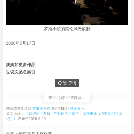
罗斯小镇的英伦风光依旧
2026年5月17日
姚婉如更多作品
世说文丛总索引
赞 (
20
)
未经允许不得转载：
转载或复制请以
超链接形式
并注明出处
世说文丛
。
原文地址：
《姚婉如丨罗斯：在时间的拱顶下，两度重逢（塔斯马尼亚游
记）》
发布于2026-5-20
标签：这篇文章木有标签