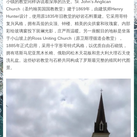
小镇的教堂同样诉说着深厚的历史。St. John’s Anglican
Church（圣约翰英国国教教堂）建于1869年，由建筑师Henry
Hunter设计，使用原1835年旧教堂的砂岩石料重建。它采用哥特
复兴风格，拥有高耸的尖顶、钟楼、精美的尖拱窗和玫瑰窗。内部
彩绘玻璃窗投下斑斓光影，庄严而温暖。另一座醒目的地标是坐落
于小山坡上的Ross Uniting Church（原卫斯理循道会教堂），
1885年正式启用，采用十字形哥特式风格，以优质自由石砌筑，
拥有塔斯马尼亚黑木长椅、俄勒冈松木天花板和意大利大理石天使
洗礼盆。这些砂岩教堂与石桥共同构成了罗斯最完整的殖民时代图
景。