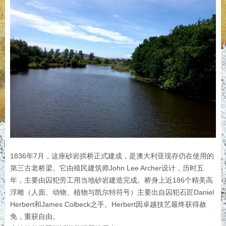
1836年7月，这座砂岩拱桥正式建成，是澳大利亚现存仍在使用的
第三古老桥梁。它由殖民建筑师John Lee Archer设计，历时五
年，主要由囚犯劳工用当地砂岩建造完成。桥身上近186个精美高
浮雕（人面、动物、植物与凯尔特符号）主要出自囚犯石匠Daniel
Herbert和James Colbeck之手。Herbert因卓越技艺最终获得赦
免，重获自由。